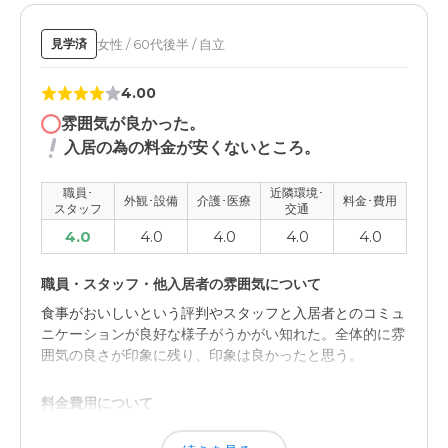
女性 / 60代後半 / 自立
見学済
4.00
雰囲気が良かった。
入居の為の料金が安くないところ。
職員･
近隣環境･
外観･設備
介護･医療
料金･費用
スタッフ
交通
4.0
4.0
4.0
4.0
4.0
職員・スタッフ・他入居者の雰囲気について
食事がおいしいという評判やスタッフと入居者とのコミュ
ニケーションが良好な様子がうかがい知れた。全体的に雰
囲気の良さが印象に残り、印象は良かったと思う。
料金費用について
全体的な雰囲気や細かい施設の部分も問題なく、自分が入