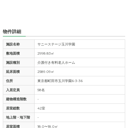
物件詳細
施設名称
サニーステージ玉川学園
敷地面積
2998.83㎡
施設種別
介護付き有料老人ホーム
延床面積
2589.09㎡
住所
東京都町田市玉川学園6-3-36
入居定員
58名
建物構造階数
-
居室総数
42室
地上階・地下階
-
居室面積
18.0〜18.0㎡