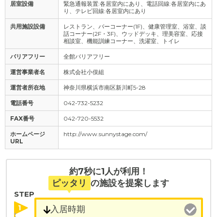
居室設備
緊急通報装置:各居室内にあり、電話回線:各居室内にあ
り、テレビ回線:各居室内にあり
共用施設設備
レストラン、バーコーナー(1F)、健康管理室、浴室、談
話コーナー(2F・3F)、ウッドデッキ、理美容室、応接
相談室、機能訓練コーナー、洗濯室、トイレ
バリアフリー
全館バリアフリー
運営事業者名
株式会社小俣組
運営者所在地
神奈川県横浜市南区新川町5-28
電話番号
042-732-5232
FAX番号
042-720-5532
ホームページ
http://www.sunnystage.com/
URL
約7秒に1人が利用！
ピッタリ
の施設を提案します
STEP
1