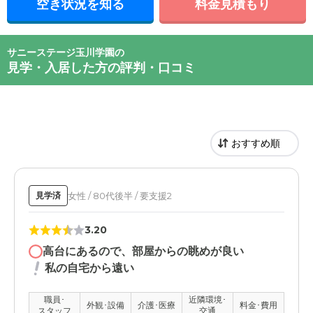
空き状況を知る
料金見積もり
サニーステージ玉川学園の
見学・入居した方の評判・口コミ
女性 / 80代後半 / 要支援2
見学済
3.20
高台にあるので、部屋からの眺めが良い
私の自宅から遠い
職員･
近隣環境･
外観･設備
介護･医療
料金･費用
スタッフ
交通