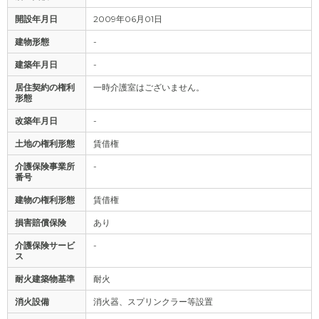
開設年月日
2009年06月01日
建物形態
-
建築年月日
-
居住契約の権利
一時介護室はございません。
形態
改築年月日
-
土地の権利形態
賃借権
介護保険事業所
-
番号
建物の権利形態
賃借権
損害賠償保険
あり
介護保険サービ
-
ス
耐火建築物基準
耐火
消火設備
消火器、スプリンクラー等設置