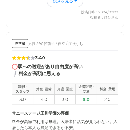
続きを見る
るのであればここが良かろうとは思うものの料金がやはり
高く、それを準備することがまず最初にやらなければなら
投稿日時：2024/07/22
なくて、めどをつけることを始めないといけない。仕方の
投稿者：ひひさん
ないことだがもう少し安ければと思う。
男性 / 90代前半 / 自立 / 症状なし
見学済
3.40
駅への送迎があり自由度が高い
料金が高額に思える
職員･
近隣環境･
外観･設備
介護･医療
料金･費用
スタッフ
交通
3.0
4.0
3.0
5.0
2.0
サニーステージ玉川学園の評価
料金が高額で利用は無理。入居者に活気が見られない。入
居したら本人も満足できるか不安。