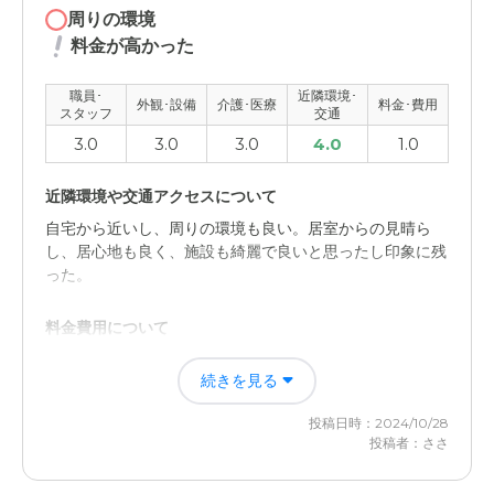
周りの環境
料金が高かった
職員･
近隣環境･
外観･設備
介護･医療
料金･費用
スタッフ
交通
3.0
3.0
3.0
4.0
1.0
近隣環境や交通アクセスについて
自宅から近いし、周りの環境も良い。居室からの見晴ら
し、居心地も良く、施設も綺麗で良いと思ったし印象に残
った。
料金費用について
料金が高かったし、あまり職員が親切そうでないように思
続きを見る
えた。
投稿日時：2024/10/28
投稿者：ささ