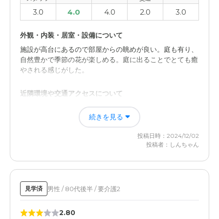
3.0
4.0
4.0
2.0
3.0
外観・内装・居室・設備について
施設が高台にあるので部屋からの眺めが良い。庭も有り、
自然豊かで季節の花が楽しめる。庭に出ることでとても癒
やされる感じがした。
近隣環境や交通アクセスについて
母の住むマンションからは近いが、私の自宅からは車で1
続きを見る
時間以上かかるのでアクセスが良くない。また高台にある
ので、駅から歩いて行くのも難しい。
投稿日時：2024/12/02
投稿者：しんちゃん
男性 / 80代後半 / 要介護2
見学済
2.80