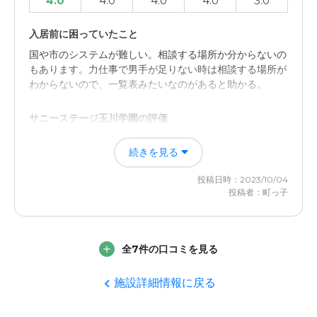
4.0
4.0
4.0
4.0
3.0
料金費用について
施設や交通の便が良いからなのか、今時の利用金額として
入居前に困っていたこと
は高額に思える。実際に入居してみないとなんとも言えな
いのかも。
国や市のシステムが難しい。相談する場所か分からないの
もあります。力仕事で男手が足りない時は相談する場所が
わからないので、一覧表みたいなのがあると助かる。
サニーステージ玉川学園の評価
人と人のつながりというか会話があるという事は素晴らし
続きを見る
いと感じました。精神的に孤独があると辛さが増すばかり
で生活が良いとは言えない。
投稿日時：2023/10/04
投稿者：町っ子
職員・スタッフ・他入居者の雰囲気について
親切丁寧な対応だったので親族側からすれば安心できま
す。笑顔があるのはビジネスとは言え安心感はあります。
全7件の口コミを見る
外観・内装・居室・設備について
施設詳細情報に戻る
綺麗な建物と至る場所に休めたり手摺りもしっかりあるの
で、見ていて安心できるかなとは感じました。