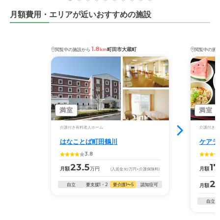
月額費用・エリアが近いおすすめの施設
1.8
町田市大蔵町
閲覧中の施設から
km
閲覧中の施
満室
満室
介護付き有料老人ホーム
介護付き有
はなことば町田鶴川
ケアラ
3.8
23.5
17
月額
万円
月額
(入居金
30
万円
+介護保険料)
2
自立
要支援1・2
要介護1〜5
認知症可
月額
自立