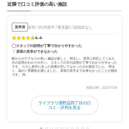
近隣で口コミ評価の高い施設
介護医療サービスについて
人の介護が必要な部分はプロに任せるのが一番だと感じま
した。素人がやると怪我をしたり介護を助ける側が傷めた
女性 / 80代前半 / 要支援2 / 認知症なし
見学済
りします。
4.4
近隣環境や交通アクセスについて
スタッフの説明が丁寧で分かりやすかった
居室の見学ができなかった
ちょっと知り合いもいないし場所はイマイチな場所だと感
じました。アクセスというよりは近くに寄れるお店とかが
駅からのアクセスが良い 施設が新しく、明るい。 見学に対応してくれた
方の説明がわかりやすい。 スタッフの方の説明が丁寧でわかりやすかった
好みではなかった。
です。 ただし条件に合った部屋が空いてなかったのが残念でした。 明る
く、温かい雰囲気を感じました。 居室の見学まで出来なかったことが残念
です。 持...
料金費用について
料金面は思ったよりはしなかったですが、実際に追加で負
投稿日時：2023/11/28
担になる部分までは記憶にないのでわかりません。
ライブラリ淵野辺四丁目の口
コミ・評判を見る