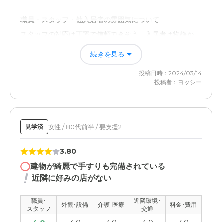
職員・スタッフ・他入居者の雰囲気について
スタッフの対応は丁寧で信頼できそう。入居者は物静か。
特に強調できる点は見当たらない。
続きを見る
外観・内装・居室・設備について
投稿日時：2024/03/14
閑静な住宅街に有り、駅への送迎もあり自由度が格段に広
投稿者：ヨッシー
がる。内装が豪華で居室の広さも十分。
介護医療サービスについて
女性 / 80代前半 / 要支援2
見学済
日中は看護師が待機している。定期的に医師が訪問診察し
てくれる。他有料老人ホームと差別的なところは感じな
3.80
い。
建物が綺麗で手すりも完備されている
近隣環境や交通アクセスについて
近隣に好みの店がない
住宅地に位置しているのでとても静かで良い。駅にも近い
ので本人家族とも移動にストレスはほとんど無い。
職員･
近隣環境･
外観･設備
介護･医療
料金･費用
スタッフ
交通