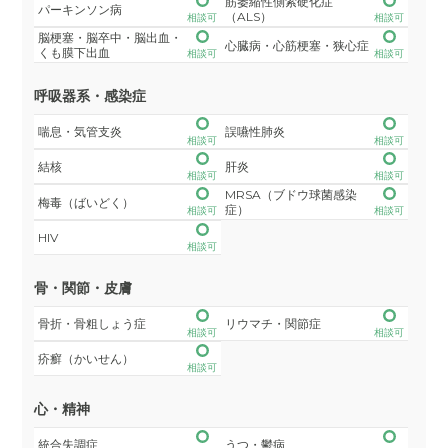
筋萎縮性側索硬化症
パーキンソン病
（ALS）
相談可
相談可
脳梗塞・脳卒中・脳出血・
心臓病・心筋梗塞・狭心症
くも膜下出血
相談可
相談可
呼吸器系・感染症
喘息・気管支炎
誤嚥性肺炎
相談可
相談可
結核
肝炎
相談可
相談可
MRSA（ブドウ球菌感染
梅毒（ばいどく）
症）
相談可
相談可
HIV
相談可
骨・関節・皮膚
骨折・骨粗しょう症
リウマチ・関節症
相談可
相談可
疥癬（かいせん）
相談可
心・精神
統合失調症
うつ・鬱病