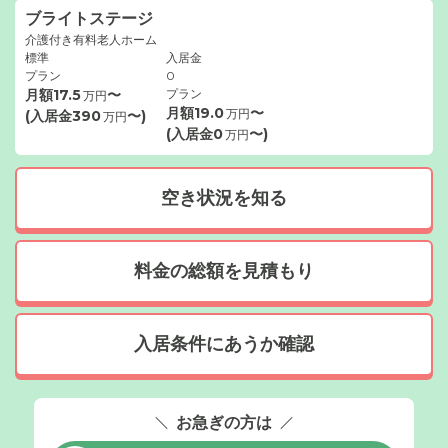
ブライトステージ
介護付き有料老人ホーム
標準
入居金
プラン
0
月額
17.5
〜
プラン
万円
月額
19.0
〜
万円
(入居金
390
〜)
万円
(入居金
0
〜)
万円
空き状況を知る
料金の総額を見積もり
入居条件にあうか確認
お急ぎの方は