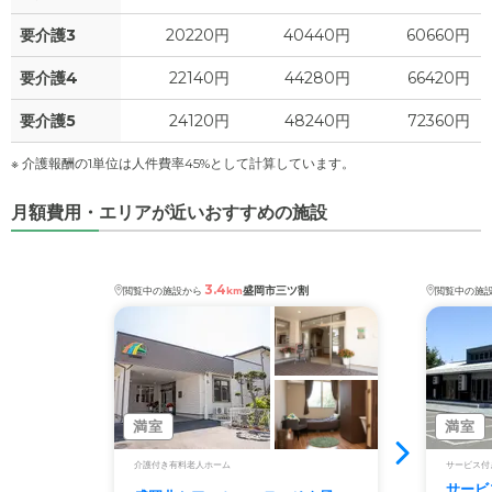
要介護3
20220円
40440円
60660円
要介護4
22140円
44280円
66420円
要介護5
24120円
48240円
72360円
※ 介護報酬の1単位は人件費率45%として計算しています。
月額費用・エリアが近いおすすめの施設
3.4
盛岡市三ツ割
閲覧中の施設から
km
閲覧中の施
満室
満室
介護付き有料老人ホーム
サービス付
サービ