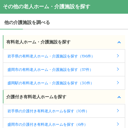
・月額費用が
17.5
〜
21.0
万円
ブライトステージ
の
交通アクセス
◎ケアスル 介護の3つの特徴
その他の老人ホーム・介護施設を探す
・
住所：
岩手県
盛岡市
肴町3-18
ブライトステージ
の対応可能な入居条件は次のとお
・経験豊富な入居相談員が完全無料で施設探しをサ
・
最寄り駅：
りです。
ポート
他の介護施設を調べる
・要介護度：要支援1、要支援2、要介護1、要介護
入居相談：
0120-579-721
（無料）
2、要介護3、要介護4、要介護5
受付時間：10：00～19：00
・認知症：受け入れ可
有料老人ホーム・介護施設を探す
・全国10000件の介護施設情報を掲載
ケアスル 介護では詳細な
料金プラン
をご確認頂けま
幅広い選択肢の中から、条件にあった施設を選ぶ
岩手県の有料老人ホーム・介護施設を探す（196件）
す。詳しくは
こちら
。
ことができます。
盛岡市の有料老人ホーム・介護施設を探す（57件）
・こだわりの条件や医療体制から施設を探せる
◎ケアスル 介護の3つの特徴
たとえば「カラオケ」「麻雀」が楽しめる施設、
・経験豊富な入居相談員が完全無料で施設探しをサ
盛岡駅の有料老人ホーム・介護施設を探す（30件）
「夫婦入居可」の施設、「看取り可」の施設など、
ポート
医療・看護体制から施設を探すこともできます。
入居相談：
0120-579-721
（無料）
介護付き有料老人ホームを探す
受付時間：10：00～19：00
岩手県の介護付き有料老人ホームを探す（10件）
・全国10000件の介護施設情報を掲載
幅広い選択肢の中から、条件にあった施設を選ぶ
盛岡市の介護付き有料老人ホームを探す（6件）
ことができます。