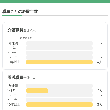
職種ごとの経験年数
介護職員
合計 4人
岩手県平均
1年未満
-
1~3年
-
3~5年
-
5~10年
-
10年以上
4人
看護職員
合計 4人
1年未満
-
1~3年
1人
3~5年
-
5~10年
-
10年以上
3人