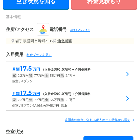
空き状況を知る
料金見積もり
基本情報
住所/アクセス
電話番号
019-625-2001
地図
岩手県盛岡市肴町3-18
仙北町駅
入居費用
料金プランを見る
17.5
月額
万円
(入居金
390.0
万円) + 介護保険料
家
2.2
万円
管
7.7
万円
食
5.5
万円
他
2.1
万円
個室 / Aプラン
17.5
月額
万円
(入居金
390.0
万円) + 介護保険料
家
2.2
万円
管
7.7
万円
食
5.5
万円
他
2.1
万円
個室 / Bプラン(入居金分割65万円×6回)
盛岡市の年金で入れる老人ホーム特集から探す
空室状況