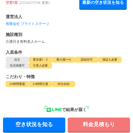
最新の空き状況を知る
空室1室
(2026/07/08 更新)
運営法人
有限会社 ブライトステージ
施設種別
介護付き有料老人ホーム
入居条件
自立
要支援1・2
要介護1〜5
認知症可
保証人必要
生活保護可
引受人必要
こだわり・特徴
24時間看護
24時間介護
外出自由
LINE
で結果が届く
空き状況を知る
料金見積もり