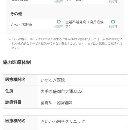
相談可
相談可
その他
生活不活発病（廃用症候
がん・末期癌
群）
相談可
相談可
※「○」の場合、ホームの状況や入居するご本人様の状態等によっては、入居のお受け入
れや継続的なサービス提供ができない場合もございます。まずはお気軽にご相談くだ
さい。
協力医療体制
医療機関名
いするぎ医院
住所
岩手県盛岡市大通3322
診療科目
皮膚科・泌尿器科
医療機関名
おいかわ内科クリニック