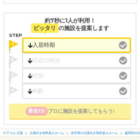
・こだわりの条件や医療体制から施設を探せる
たとえば「カラオケ」「麻雀」が楽しめる施設、
約7秒に1人が利用！
「夫婦入居可」の施設、「看取り可」の施設など、
ピッタリ
の施設を提案します
医療・看護体制から施設を探すこともできます。
STEP
1
2
3
4
最短1分
プロに施設を提案してもらう
ケアスル 介護
介護付き有料老人ホーム
岩手県の介護付き有料老人ホーム
盛岡市の