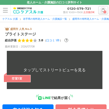
老人ホーム・介護施設の口コミ評判サイト
0120-579-721
掲載施設5万件超
0
受付 10:00〜19:00
土日祝OK
ケアスル 介護
岩手県の有料老人ホーム・介護施設一覧
盛岡市の有料老人ホーム・介護施
盛岡市 人気 No.3
ブライトステージ
総合評価
3.8
（
口コミ
1
件
）
?
最終更新日：2026/07/08
空室1室
LINE
で結果が届く