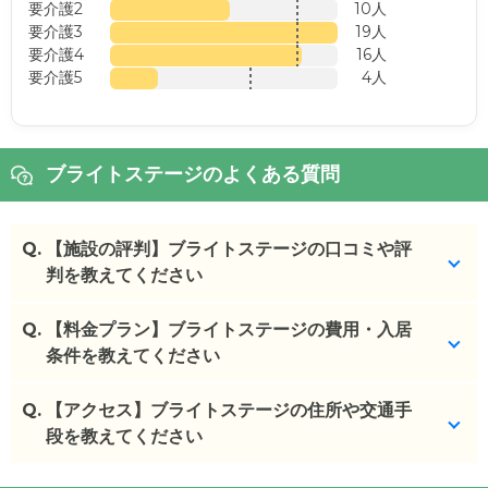
要介護2
10人
要介護3
19人
要介護4
16人
要介護5
4人
ブライトステージのよくある質問
Q.
【施設の評判】ブライトステージの口コミや評
判を教えてください
Q.
ブライトステージを見学した方の口コミを確認でき
【料金プラン】ブライトステージの費用・入居
ます。
条件を教えてください
ブライトステージ
の
口コミ
Q.
ブライトステージ
【アクセス】ブライトステージの住所や交通手
の入居金・月額料金は次のとおり
・
後見人と母親がよく相談して、父の状態に合わせ
です。
段を教えてください
てくれました。部...
・初期費用が
0
〜
390
万円