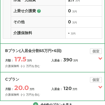
万円
0
上乗せ介護費
?
万円
0
その他
万円
-
介護保険料
万円
Bプラン(入居金分割65万円×6回)
個室
17.5
390
月額：
入居金：
万円
万円
介護保険料
（-）
万円を含む
その他費用
月額費用
入居金
補足情報
Cプラン
個室
20.0
120
月額：
入居金：
万円
万円
17.5
月額費用
?
万円
介護保険料
（-）
万円を含む
2.2
その他費用
家賃
全5件のプランを見る
月額費用
入居金
万円