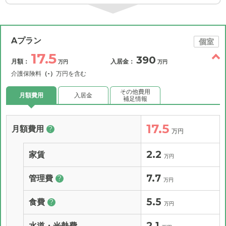
Aプラン
個室
17.5
390
月額：
入居金：
万円
万円
介護保険料
（-）
万円を含む
その他費用
月額費用
入居金
補足情報
17.5
月額費用
?
万円
2.2
家賃
万円
7.7
管理費
?
万円
5.5
食費
?
万円
2.1
水道・光熱費