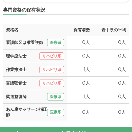
専門資格の保有状況
資格名
保有者数
岩手県の平均
0人
0人
看護師又は准看護師
医療系
0人
0人
理学療法士
リハビリ系
1人
0人
作業療法士
リハビリ系
0人
0人
言語聴覚士
リハビリ系
1人
0人
柔道整復師
医療系
あん摩マッサージ指圧
0人
0人
医療系
師