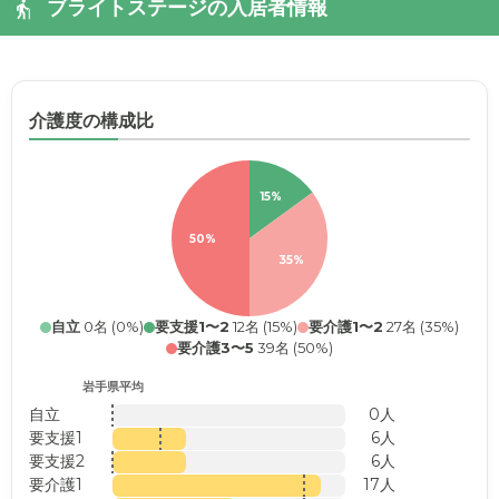
ブライトステージの入居者情報
介護度の構成比
15%
50%
35%
自立
0名 (0%)
要支援1〜2
12名 (15%)
要介護1〜2
27名 (35%)
要介護3〜5
39名 (50%)
岩手県平均
自立
0人
要支援1
6人
要支援2
6人
要介護1
17人