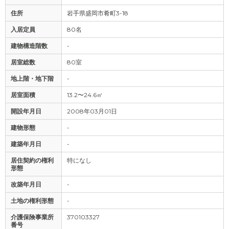
住所
岩手県盛岡市肴町3-18
入居定員
80名
建物構造階数
-
居室総数
80室
地上階・地下階
-
居室面積
13.2〜24.6㎡
開設年月日
2008年03月01日
建物形態
-
建築年月日
-
居住契約の権利
特になし
形態
改築年月日
-
土地の権利形態
-
介護保険事業所
370103327
番号