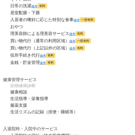
日常の洗濯
有料
備考
居室配膳・下膳
入居者の嗜好に応じた特別な食事
一部有料
備考
おやつ
理美容師による理美容サービス
有料
備考
買い物代行（通常の利用区域）
一部有料
備考
買い物代行（上記以外の区域）
有料
備考
役所手続き代行
有料
備考
金銭・貯金管理
有料
備考
健康管理サービス
定期健康診断
健康相談
生活指導・栄養指導
服薬支援
生活リズムの記録（排便・睡眠等）
入退院時・入院中のサービス