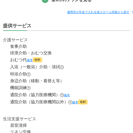
補足情報
7.7
管理費
?
盛岡市の年金で入れる老人ホーム特集から探す
万円
20.0
月額費用
?
万円
提供サービス
5.5
食費
?
万円
4.7
家賃
万円
2.1
介護サービス
水道・光熱費
万円
食事介助
7.7
管理費
?
万円
排泄介助・おむつ交換
0
上乗せ介護費
?
万円
おむつ代
有料
備考
5.5
食費
?
万円
入浴（一般浴）介助・清拭
0
その他
?
万円
特浴介助
?
2.1
水道・光熱費
万円
身辺介助（移動・着替え等）
-
介護保険料
万円
機能訓練
?
0
上乗せ介護費
?
万円
通院介助（協力医療機関）
備考
?
通院介助（協力医療機関以外）
有料
備考
?
0
その他
万円
-
介護保険料
生活支援サービス
万円
居室清掃
リネン交換