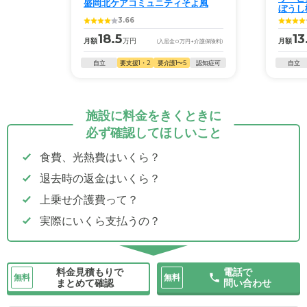
盛岡北ケアコミュニティそよ風
ぼうし
3.66
18.5
13
月額
万円
月額
(入居金
0
万円
+介護保険料)
自立
要支援1・2
要介護1〜5
認知症可
自立
施設に料金をきくときに
必ず確認してほしいこと
食費、光熱費はいくら？
退去時の返金はいくら？
上乗せ介護費って？
実際にいくら支払うの？
料金見積もりで
電話で
無料
無料
まとめて確認
問い合わせ