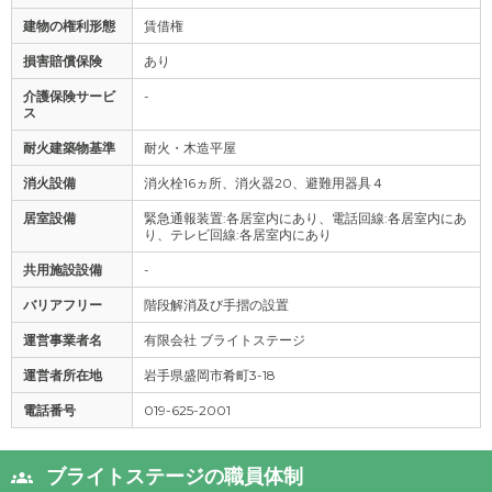
建物の権利形態
賃借権
損害賠償保険
あり
介護保険サービ
-
ス
耐火建築物基準
耐火・木造平屋
消火設備
消火栓16ヵ所、消火器20、避難用器具４
居室設備
緊急通報装置:各居室内にあり、電話回線:各居室内にあ
り、テレビ回線:各居室内にあり
共用施設設備
-
バリアフリー
階段解消及び手摺の設置
運営事業者名
有限会社 ブライトステージ
運営者所在地
岩手県盛岡市肴町3-18
電話番号
019-625-2001
ブライトステージの職員体制