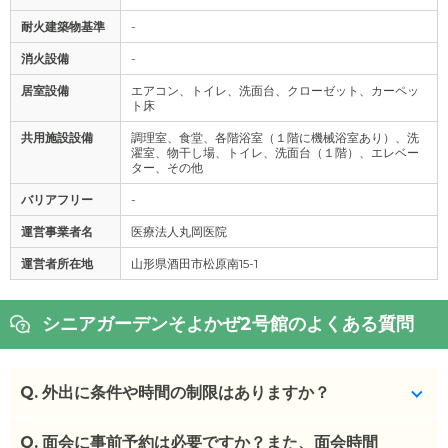
耐火建築物基準
-
消火設備
-
居室設備
エアコン、トイレ、洗面台、クローゼット、カーペッ
ト床
共用施設設備
調理室、食堂、各階浴室（１階に機械浴室あり）、洗
濯室、物干し場、トイレ、洗面台（１階）、エレベー
ター、その他
バリアフリー
-
運営事業者名
医療法人丸岡医院
運営者所在地
山形県酒田市松原南15-1
シニアガーデンそよかぜ2号館のよくある質問
Q.
外出に条件や時間の制限はありますか？
Q.
特にないが21時に施錠しているのでそれまでに帰宅
面会に事前予約は必要ですか？また、面会時間