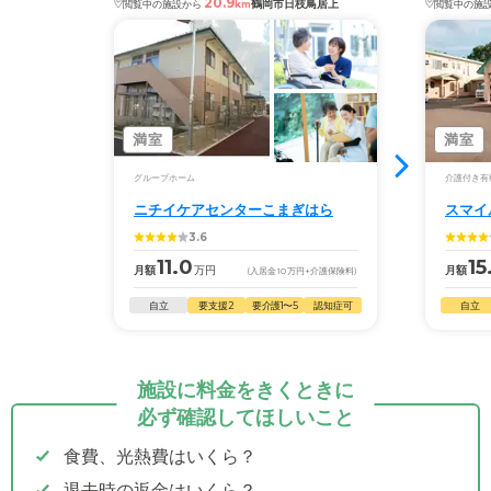
20.9
鶴岡市日枝鳥居上
閲覧中の施設から
km
閲覧中の施
満室
満室
グループホーム
介護付き有
ニチイケアセンターこまぎはら
スマイ
3.6
11.0
15
月額
万円
月額
(入居金
10
万円
+介護保険料)
自立
要支援2
要介護1〜5
認知症可
自立
施設に料金をきくときに
必ず確認してほしいこと
食費、光熱費はいくら？
退去時の返金はいくら？