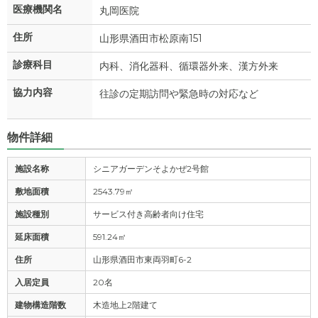
医療機関名
丸岡医院
住所
山形県酒田市松原南151
診療科目
内科、消化器科、循環器外来、漢方外来
協力内容
往診の定期訪問や緊急時の対応など
物件詳細
施設名称
シニアガーデンそよかぜ2号館
敷地面積
2543.79㎡
施設種別
サービス付き高齢者向け住宅
延床面積
591.24㎡
住所
山形県酒田市東両羽町6-2
入居定員
20名
建物構造階数
木造地上2階建て