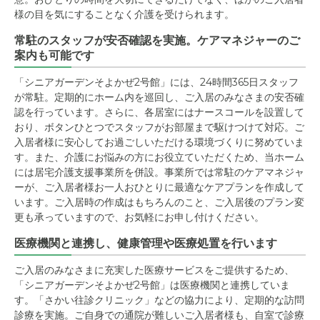
様の目を気にすることなく介護を受けられます。
常駐のスタッフが安否確認を実施。ケアマネジャーのご
案内も可能です
「シニアガーデンそよかぜ2号館」には、24時間365日スタッフ
が常駐。定期的にホーム内を巡回し、ご入居のみなさまの安否確
認を行っています。さらに、各居室にはナースコールを設置して
おり、ボタンひとつでスタッフがお部屋まで駆けつけて対応。ご
入居者様に安心してお過ごしいただける環境づくりに努めていま
す。また、介護にお悩みの方にお役立ていただくため、当ホーム
には居宅介護支援事業所を併設。事業所では常駐のケアマネジャ
ーが、ご入居者様お一人おひとりに最適なケアプランを作成して
います。ご入居時の作成はもちろんのこと、ご入居後のプラン変
更も承っていますので、お気軽にお申し付けください。
医療機関と連携し、健康管理や医療処置を行います
ご入居のみなさまに充実した医療サービスをご提供するため、
「シニアガーデンそよかぜ2号館」は医療機関と連携していま
す。「さかい往診クリニック」などの協力により、定期的な訪問
診療を実施。ご自身での通院が難しいご入居者様も、自室で診療