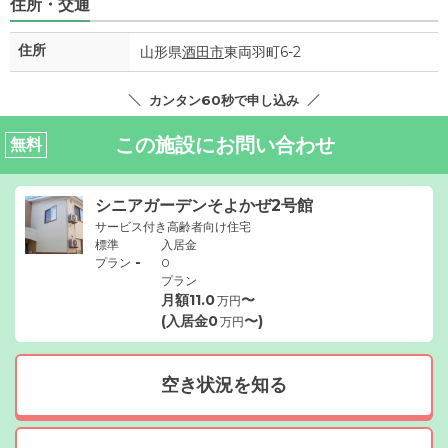
住所・交通
住所
山形県
酒田市
東両羽町6-2
カンタン60秒で申し込み
この施設にお問い合わせ
無料
シニアガーデンそよかぜ2号館
サービス付き高齢者向け住宅
標準
入居金
-
プラン
0
プラン
月額
11.0
〜
万円
(入居金
0
〜)
万円
空き状況を知る