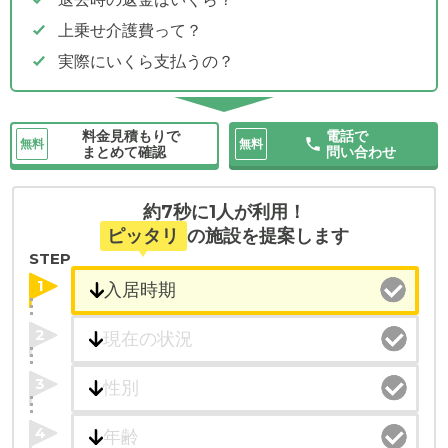
上乗せ介護費って？
実際にいくら支払うの？
料金見積もりで
電話で
無料
無料
まとめて確認
問い合わせ
約7秒に1人が利用！
ピッタリ
の施設を提案します
STEP
1
2
3
4