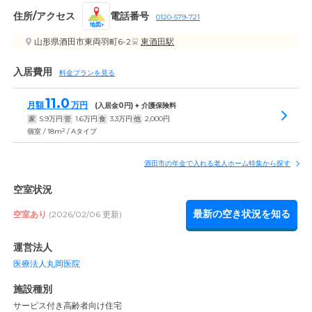
住所/アクセス
電話番号
0120-579-721
地図
山形県酒田市東両羽町6-2
東酒田駅
入居費用
料金プランを見る
11.0
月額
万円
(入居金
0
円) + 介護保険料
家
5.9
万円
管
1.6
万円
食
3.3
万円
他
2,000
円
2
個室 / 18m
/ Aタイプ
酒田市の年金で入れる老人ホーム特集から探す
空室状況
最新の空き状況を知る
空室あり
(2026/02/06 更新)
運営法人
医療法人丸岡医院
施設種別
サービス付き高齢者向け住宅