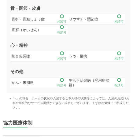
骨・関節・皮膚
骨折・骨粗しょう症
リウマチ・関節症
相談可
相談可
疥癬（かいせん）
相談可
心・精神
統合失調症
うつ・鬱病
相談可
相談可
その他
生活不活発病（廃用症候
がん・末期癌
群）
相談可
相談可
※「○」の場合、ホームの状況や入居するご本人様の状態等によっては、入居のお受け入
れや継続的なサービス提供ができない場合もございます。まずはお気軽にご相談くだ
さい。
協力医療体制