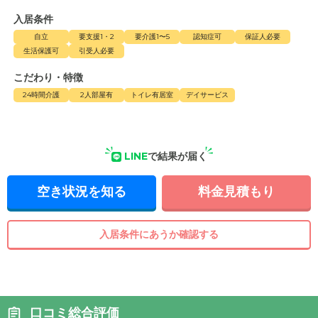
入居条件
自立
要支援1・2
要介護1〜5
認知症可
保証人必要
生活保護可
引受人必要
こだわり・特徴
24時間介護
2人部屋有
トイレ有居室
デイサービス
LINE
で結果が届く
空き状況を知る
料金見積もり
入居条件にあうか確認する
口コミ総合評価