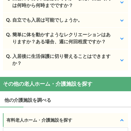
をお願いしてます。
は何時から何時までですか？
(回答者: 施設担当者,回答日: 2024/02/29)
Q.
前日までにご予約をお願いします。時間は20分目安
自立でも入居は可能でしょうか。
です。
Q.
受け入れ可能です。
簡単に体を動かすようなレクリエーションはあ
(回答者: 施設担当者,回答日: 2024/02/29)
りますか？ある場合、週に何回程度ですか？
(回答者: 施設担当者,回答日: 2024/02/29)
Q.
特にしていません。併設しているデイサービスで行
入居後に生活保護に切り替えることはできます
っていただいてます。
か？
(回答者: 施設担当者,回答日: 2024/02/29)
対応可能です。
その他の老人ホーム・介護施設を探す
(回答者: 施設担当者,回答日: 2024/02/29)
他の介護施設を調べる
有料老人ホーム・介護施設を探す