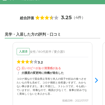
3.25
（4件）
総合評価
見学・入居した方の評判・口コミ
女性 / 80代前半 / 要介護5
入居済
3.2
広いロビーがあり清潔感がある
介護度の変更時に待機が発生した
コロナ禍なので面会禁止等有り本人の様子や好みの食べさせ
たいもの等も含めて、コロナ禍前と全然違いすぎて、わから
ない事が多すぎた。凄く不便だし、ストレスです。今も続い
ていますが。 特養なので、職員が少なくて、食事が好みでな
く美味しくないと本人から言...
投稿日時：2022/07/07