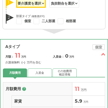
1
部屋タイプ
(複数選択可)
2
個室
二人部屋
相部屋
Aタイプ
個室
11
0
月額：
入居金：
万円
万円
介護保険料
（-）
万円を含む
その他費用
月額費用
入居金
補足情報
11
月額費用
?
万円
5.9
家賃
万円