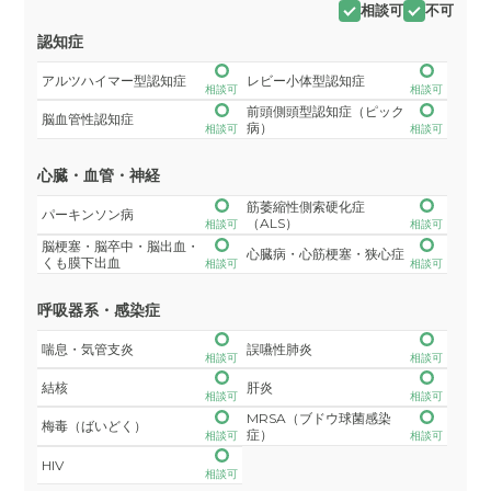
相談可
不可
認知症
アルツハイマー型認知症
レビー小体型認知症
相談可
相談可
前頭側頭型認知症（ピック
脳血管性認知症
病）
相談可
相談可
心臓・血管・神経
筋萎縮性側索硬化症
パーキンソン病
（ALS）
相談可
相談可
脳梗塞・脳卒中・脳出血・
心臓病・心筋梗塞・狭心症
くも膜下出血
相談可
相談可
呼吸器系・感染症
喘息・気管支炎
誤嚥性肺炎
相談可
相談可
結核
肝炎
相談可
相談可
MRSA（ブドウ球菌感染
梅毒（ばいどく）
症）
相談可
相談可
HIV
相談可