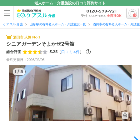
老人ホーム・介護施設の口コミ評判サイト
0120-579-721
掲載施設5万件超
0
受付 10:00〜19:00
土日祝OK
ケアスル 介護
山形県の有料老人ホーム・介護施設一覧
酒田市の有料老人ホーム・介護施
酒田市 人気 No.1
シニアガーデンそよかぜ2号館
総合評価
3.25
（
口コミ
4
件
）
?
最終更新日：2026/02/06
1
/
5
1
/
5
外観: 酒田市東両羽町に位置するサービス付き高齢者向け住
宅。ホーム内には、スタッフが24時間常駐しています。