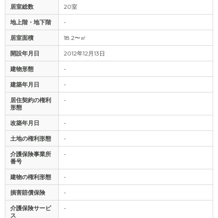
居室総数
20室
地上階・地下階
-
居室面積
18.2〜㎡
開設年月日
2012年12月13日
建物形態
-
建築年月日
-
居住契約の権利
-
形態
改築年月日
-
土地の権利形態
-
介護保険事業所
-
番号
建物の権利形態
-
損害賠償保険
-
介護保険サービ
-
ス