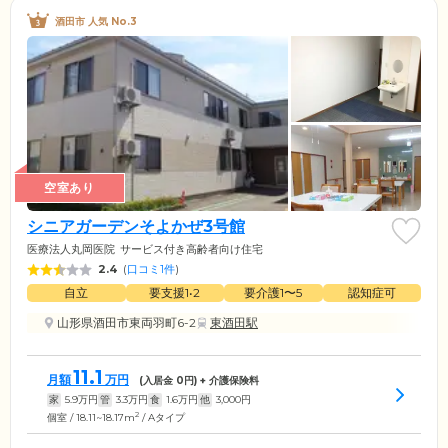
酒田市 人気 No.3
空室あり
シニアガーデンそよかぜ3号館
医療法人丸岡医院
サービス付き高齢者向け住宅
2.4
(
口コミ1件
)
自立
要支援1•2
要介護1〜5
認知症可
山形県酒田市東両羽町6-2
東酒田駅
11.1
月額
万円
(入居金
0
円) + 介護保険料
家
5.9
万円
管
3.3
万円
食
1.6
万円
他
3,000
円
2
個室 / 18.11~18.17m
/ Aタイプ