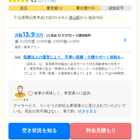
4.2
(
口コミ1件
)
自立
要支援1•2
要介護1〜5
認知症可
山形県山形市あけぼの1-6-8
漆山駅
から 徒歩16分
13.9
月額
万円
(入居金
12.0
万円) + 介護保険料
家
6.0
万円
管
2.0
万円
食
3.9
万円
他
2.0
万円
個室 / 基本プラン
医療法人の運営により、手厚い医療・介護サポート体制を確
立しています
「花笑み」は、富田林市向陽台にあるサービス付き高齢者向け住宅で
す。運営母体である「医療法人今城クリニック」の全面的なバックアッ
プにより、手厚い医療・介護体制を整えています。スタッフは24時間常
駐し、安否確認サービスとして毎日の見回り・お声がけを実施。さらに
居室清掃や郵便物のお預かり、服薬支援など、多角的なサポートで健や
かな毎日をお守りします。夜間にお体の具合が変化した場合も、迅速な
搬送や専門医による医療対応ができる体制を確立。インスリン投与や人
食事が美味しく、希望通りに提供...
工透析、在宅酸素、胃ろうなど、医療依存度が高い方のご入居にも対応
4.2
していますので、お気軽にお問い合わせください。
デイサービス、リハビリの対応も希望通りに受け入れていただいて
いる。現在の所不満はない。 車で約...
続きを見る
空き状況を知る
料金見積もり