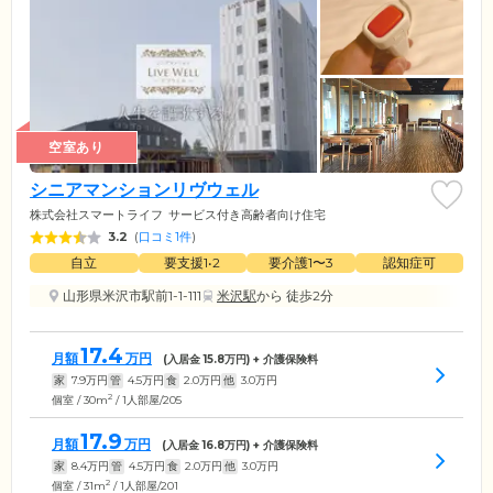
空室あり
シニアマンションリヴウェル
株式会社スマートライフ
サービス付き高齢者向け住宅
3.2
(
口コミ1件
)
自立
要支援1•2
要介護1〜3
認知症可
山形県米沢市駅前1-1-111
米沢駅
から 徒歩2分
17.4
月額
万円
(入居金
15.8
万円) + 介護保険料
家
7.9
万円
管
4.5
万円
食
2.0
万円
他
3.0
万円
2
個室 / 30m
/ 1人部屋/205
17.9
月額
万円
(入居金
16.8
万円) + 介護保険料
家
8.4
万円
管
4.5
万円
食
2.0
万円
他
3.0
万円
2
個室 / 31m
/ 1人部屋/201