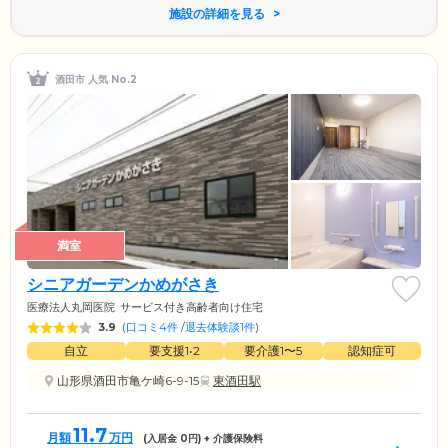
施設の詳細を見る
酒田市 人気 No.2
満室
シニアガーデンかめがさき
医療法人丸岡医院
サービス付き高齢者向け住宅
3.9
(
口コミ4件
/
退去体験談1件
)
自立
要支援1•2
要介護1〜5
認知症可
山形県酒田市亀ケ崎6-9-15
東酒田駅
11.7
月額
万円
(入居金
0
円) + 介護保険料