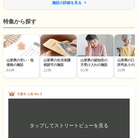
施設の詳細を見る
特集から探す
山形県の安い・低
山形県の生活保護
山形県の認知症の
山形県の口コ
価格の施設
相談可の施設
方受け入れの施設
評判ありの施
86件
22件
50件
29件
天童市 人気 No.3