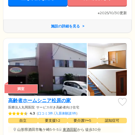
※2025/10/30更新
施設の詳細を見る
満室
高齢者ホームシニア松原の家
医療法人丸岡医院
サービス付き高齢者向け住宅
4.3
(
口コミ3件
/
入居体験談1件
)
自立
要支援1•2
要介護1〜5
認知症可
山形県酒田市亀ケ崎5-9-5
東酒田駅
から 徒歩30分