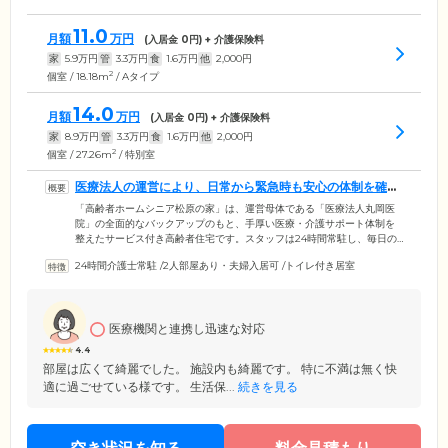
11.0
月額
万円
(入居金
0
円) + 介護保険料
家
5.9
万円
管
3.3
万円
食
1.6
万円
他
2,000
円
2
個室 / 18.18m
/ Aタイプ
14.0
月額
万円
(入居金
0
円) + 介護保険料
家
8.9
万円
管
3.3
万円
食
1.6
万円
他
2,000
円
2
個室 / 27.26m
/ 特別室
医療法人の運営により、日常から緊急時も安心の体制を確立
しています
「高齢者ホームシニア松原の家」は、運営母体である「医療法人丸岡医
院」の全面的なバックアップのもと、手厚い医療・介護サポート体制を
整えたサービス付き高齢者住宅です。スタッフは24時間常駐し、毎日の
見回り・お声がけを実施。さらに生活相談サービスでは、暮らしのなか
24時間介護士常駐
/
2人部屋あり・夫婦入居可
/
トイレ付き居室
でご不安なことや些細なお悩みなどにも、親身にお話をうかがいます。
また日ごろから専門医による健康管理を実施するほか、夜間にお体の具
合が変化した場合も迅速に対応できる体制を確立しています。インスリ
ン投与や人工透析、胃ろう、たん吸引など、医療依存度が高い方のご入
医療機関と連携し迅速な対応
居にも対応していますので、お気軽にお問い合わせください。
4.4
部屋は広くて綺麗でした。 施設内も綺麗です。 特に不満は無く快
適に過ごせている様です。 生活保...
続きを見る