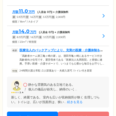
11.0
月額
万円
(入居金
0
円) + 介護保険料
家
5.9
万円
管
1.6
万円
食
3.3
万円
他
2,000
円
2
個室 / 18m
/ Aタイプ
14.0
月額
万円
(入居金
0
円) + 介護保険料
家
8.9
万円
管
1.6
万円
食
3.3
万円
他
2,000
円
2
個室 / 23m
/ 特別室
医療法人のバックアップにより、充実の医療・介護体制を整
えています
「高齢者ホーム第三亀ヶ崎の家」は、酒田市亀ヶ崎にあるサービス付き
高齢者向け住宅です。運営母体である「医療法人丸岡医院」と密接に連
携。手厚い医療・介護サポートで、いつまでも心豊かな毎日をお守りし
ます。スタッフは24時間常駐し、毎日の見回りやお声がけを実施。さら
24時間介護士常駐
/
2人部屋あり・夫婦入居可
/
トイレ付き居室
にナースコールよりお呼び出しがあれば、すぐにご入居者様のおそばま
で駆け付けます。また日ごろから専門医による健康管理を実施するほ
か、急な体調不良やおけがをした場合も迅速に対応できる体制を確立。
胃ろうやインスリン投与、在宅酸素、たん吸引など、医療依存度が高い
静かな雰囲気のある立地である。
方のご入居にも対応していますので、お気軽にお問い合わせください。
個人の備品が紛失し、納得のいく...
2.4
新しく、綺麗である。 室内も広いが収納個所が狭く 生理しづら
い。トイレは、広いが洗面所は、狭い...
続きを見る