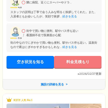
隣に病院、近くにスーパーやドラ...
4.6
スタッフの説明は丁寧で会う人みな明るく挨拶してくれた。また、
入居者ともお会いしたが、笑顔で挨拶...
続きを見る
街中で買い物に便利、駅やバス停も近い
看護師不在で医療面が心配
3.6
街の中なのでにぎやかで買い物も便利。駅やバス停も近い。温泉街
なので夜はにぎやかすぎるかもしれな...
続きを見る
空き状況を知る
料金見積もり
※2026/02/27更新
施設の詳細を見る
米沢市 人気 No.1