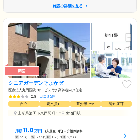
施設の詳細を見る
満室
シニアガーデンそよかぜ
医療法人丸岡医院
サービス付き高齢者向け住宅
2.9
(
口コミ5件
)
自立
要支援1•2
要介護1〜5
認知症可
山形県酒田市東両羽町6-2
東酒田駅
11.0
月額
万円
(入居金
0
円) + 介護保険料
家
5.9
万円
管
3.3
万円
食
1.6
万円
他
2,000
円