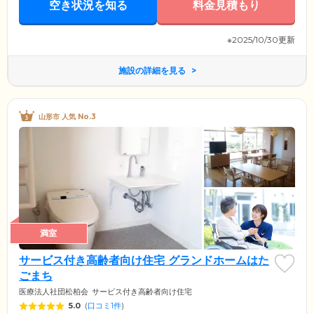
空き状況を知る
料金見積もり
※2025/10/30更新
施設の詳細を見る
山形市 人気 No.3
満室
サービス付き高齢者向け住宅 グランドホームはた
ごまち
医療法人社団松柏会
サービス付き高齢者向け住宅
5.0
(
口コミ1件
)