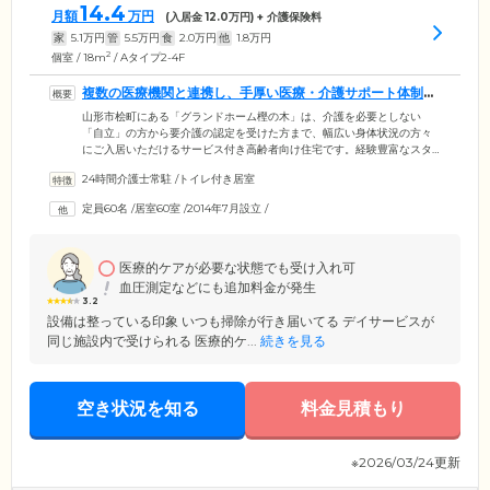
14.4
月額
万円
(入居金
12.0
万円) + 介護保険料
家
5.1
万円
管
5.5
万円
食
2.0
万円
他
1.8
万円
2
個室 / 18m
/ Aタイプ2-4F
複数の医療機関と連携し、手厚い医療・介護サポート体制を
整えています
山形市桧町にある「グランドホーム樫の木」は、介護を必要としない
「自立」の方から要介護の認定を受けた方まで、幅広い身体状況の方々
にご入居いただけるサービス付き高齢者向け住宅です。経験豊富なスタ
ッフが24時間常駐。安否確認サービスとして毎日の見回りやお声がけを
24時間介護士常駐
/
トイレ付き居室
行うことにより、ご入居者様の心穏やかな毎日をお守りしています。さ
らに「山形病院」「矢吹病院」といった近隣の医療機関と連携。日ごろ
定員60名
/
居室60室
/
2014年7月設立
/
から診察に応じるほか、夜間にお体の状況が変化した場合も迅速に対応
が可能です。インスリン投与や在宅酸素、胃ろう、人工透析など、医療
依存度が高い方のご入居にも対応していますので、お気軽にお問い合わ
せください。
医療的ケアが必要な状態でも受け入れ可
血圧測定などにも追加料金が発生
3.2
設備は整っている印象 いつも掃除が行き届いてる デイサービスが
同じ施設内で受けられる 医療的ケ...
続きを見る
空き状況を知る
料金見積もり
※2026/03/24更新