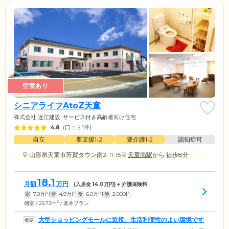
空室あり
シニアライフAtoZ天童
株式会社 近江建設
サービス付き高齢者向け住宅
4.8
(
口コミ1件
)
自立
要支援1•2
要介護1•2
認知症可
山形県天童市芳賀タウン南2-11-15
天童南駅
から 徒歩8分
18.1
月額
万円
(入居金
14.0
万円) + 介護保険料
家
7.0
万円
管
4.9
万円
食
6.0
万円
他
2,000
円
2
個室 / 25.73m
/ 基本プラン
大型ショッピングモールに近接。生活利便性のよい環境です