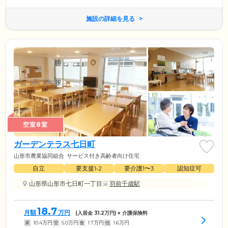
施設の詳細を見る
空室8室
ガーデンテラス七日町
山形市農業協同組合
サービス付き高齢者向け住宅
自立
要支援1•2
要介護1〜3
認知症可
山形県山形市七日町一丁目
羽前千歳駅
18.7
月額
万円
(入居金
31.2
万円) + 介護保険料
家
10.4
万円
管
5.0
万円
食
1.7
万円
他
1.6
万円