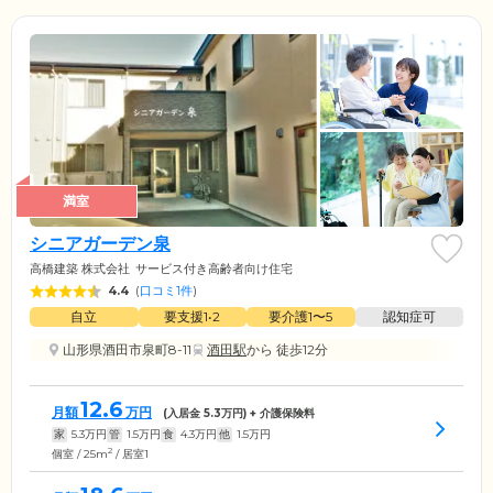
満室
シニアガーデン泉
高橋建築 株式会社
サービス付き高齢者向け住宅
4.4
(
口コミ1件
)
自立
要支援1•2
要介護1〜5
認知症可
山形県酒田市泉町8-11
酒田駅
から 徒歩12分
12.6
月額
万円
(入居金
5.3
万円) + 介護保険料
家
5.3
万円
管
1.5
万円
食
4.3
万円
他
1.5
万円
2
個室 / 25m
/ 居室1