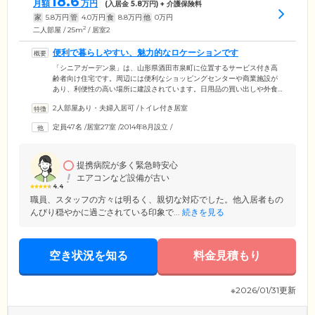
18.6
月額
万円
(入居金
5.8
万円) + 介護保険料
家
5.8
万円
管
4.0
万円
食
8.8
万円
他
0
万円
2
二人部屋 / 25m
/ 居室2
便利で暮らしやすい、魅力的なロケーションです
「シニアガーデン泉」は、山形県酒田市泉町に位置するサービス付き高
齢者向け住宅です。周辺には便利なショッピングセンターや商業施設が
あり、利便性の高い場所に建設されています。日用品の買い出しや外食
など、便利で暮らしやすい立地が魅力です。また、近隣には徒歩5分圏内
2人部屋あり・夫婦入居可
/
トイレ付き居室
に内科や皮膚科などの医療機関があり,健康面での安心も確保されていま
す。見学やご相談など随時受け付けておりますので、ご興味のある方は
定員47名
/
居室27室
/
2014年8月設立
/
ぜひお気軽にお問い合わせください。
提携病院が多く緊急時安心
エアコンなど設備が古い
4.4
職員、スタッフの方々は明るく、親切な対応でした。他入居者もの
んびり穏やかに過ごされている印象で...
続きを見る
空き状況を知る
料金見積もり
※2026/01/31更新