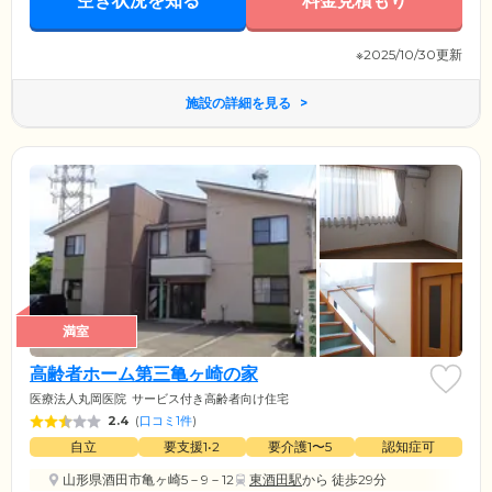
空き状況を知る
料金見積もり
※2025/10/30更新
施設の詳細を見る
満室
高齢者ホーム第三亀ヶ崎の家
医療法人丸岡医院
サービス付き高齢者向け住宅
2.4
(
口コミ1件
)
自立
要支援1•2
要介護1〜5
認知症可
山形県酒田市亀ヶ崎5－9－12
東酒田駅
から 徒歩29分