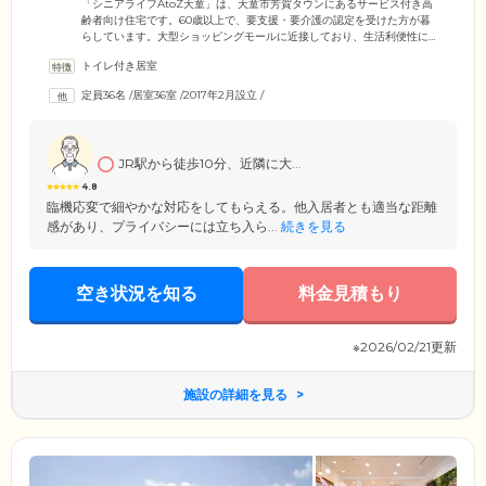
「シニアライフAtoZ天童」は、天童市芳賀タウンにあるサービス付き高
齢者向け住宅です。60歳以上で、要支援・要介護の認定を受けた方が暮
らしています。大型ショッピングモールに近接しており、生活利便性に
優れている点も魅力。また、地域の医療機関、居宅介護支援事業所、訪
トイレ付き居室
問介護事業所との連携により、お体の状態に応じた介護サービスを受け
ることが可能です。さらにご入居者様の万が一に備えて、ALSOKの24時
定員36名
/
居室36室
/
2017年2月設立
/
間駆けつけサービスを採用。万全のセキュリティ体制を整えています。
また、ご入居者様の外出や外泊は自由。ご家族様にも気軽にご来訪いた
だける環境です。
JR駅から徒歩10分、近隣に大...
4.8
臨機応変で細やかな対応をしてもらえる。他入居者とも適当な距離
感があり、プライバシーには立ち入ら...
続きを見る
空き状況を知る
料金見積もり
※2026/02/21更新
施設の詳細を見る