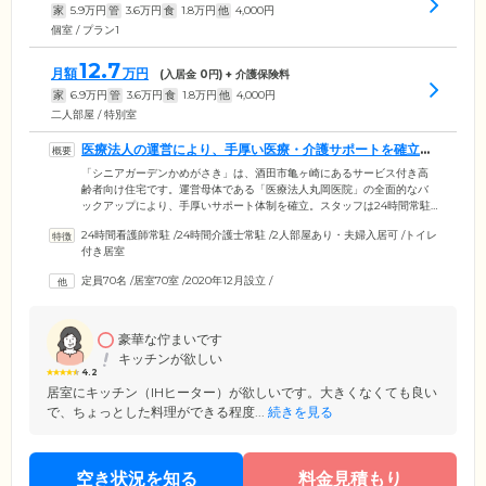
家
5.9
万円
管
3.6
万円
食
1.8
万円
他
4,000
円
個室 / プラン1
12.7
月額
万円
(入居金
0
円) + 介護保険料
家
6.9
万円
管
3.6
万円
食
1.8
万円
他
4,000
円
二人部屋 / 特別室
医療法人の運営により、手厚い医療・介護サポートを確立し
ています
「シニアガーデンかめがさき」は、酒田市亀ヶ崎にあるサービス付き高
齢者向け住宅です。運営母体である「医療法人丸岡医院」の全面的なバ
ックアップにより、手厚いサポート体制を確立。スタッフは24時間常駐
し、安否確認サービスとして毎日の巡回・お声がけを実施。さらにナー
24時間看護師常駐
/
24時間介護士常駐
/
2人部屋あり・夫婦入居可
/
トイレ
スコールよりお呼び出しがあれば、すぐにご入居者様のおそばまで駆け
付き居室
付けます。また日ごろから専門医による健康管理を実施するほか、夜間
にお体の具合が急変した場合も迅速に対処できる体制です。インスリン
定員70名
/
居室70室
/
2020年12月設立
/
投与や胃ろう、在宅酸素、尿バルーンなど、高度な医療処置を必要とす
る方のご入居にも対応していますので、お気軽にお問い合わせくださ
い。
豪華な佇まいです
キッチンが欲しい
4.2
居室にキッチン（IHヒーター）が欲しいです。大きくなくても良い
で、ちょっとした料理ができる程度...
続きを見る
空き状況を知る
料金見積もり