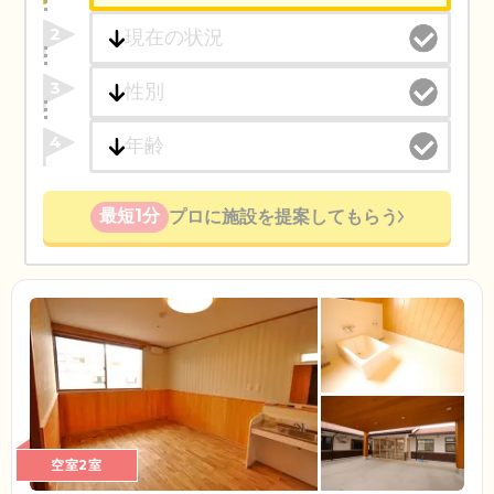
2
3
4
最短1分
プロに施設を提案してもらう
空室2室