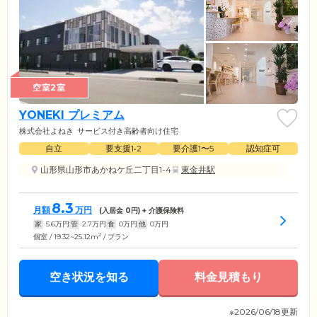
空室2室
YONEKI プレミアム
株式会社よねき
サービス付き高齢者向け住宅
自立
要支援1•2
要介護1〜5
認知症可
山形県山形市あかねケ丘二丁目1-4
東金井駅
8.3
月額
万円
(入居金
0
円) + 介護保険料
家
5.6
万円
管
2.7
万円
食
0
万円
他
0
万円
2
個室 / 19.32~25.12m
/ プラン
空き状況を知る
料金見積もり
※2026/06/18更新