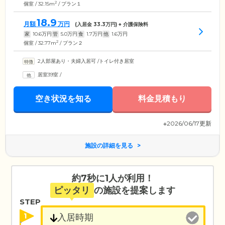
2
個室 / 32.15m
/ プラン１
18.9
月額
万円
(入居金
33.3
万円) + 介護保険料
家
10.6
万円
管
5.0
万円
食
1.7
万円
他
1.6
万円
2
個室 / 32.77m
/ プラン２
2人部屋あり・夫婦入居可
/
トイレ付き居室
居室39室
/
空き状況を知る
料金見積もり
※2026/06/17更新
施設の詳細を見る
約7秒に1人が利用！
ピッタリ
の施設を提案します
STEP
1