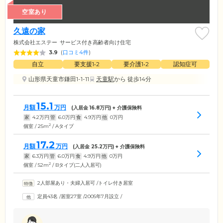
空室あり
久遠の家
株式会社エステー
サービス付き高齢者向け住宅
3.9
(
口コミ4件
)
自立
要支援1•2
要介護1•2
認知症可
山形県天童市鎌田1-1-11
天童駅
から 徒歩14分
15.1
月額
万円
(入居金
16.8
万円) + 介護保険料
家
4.2
万円
管
6.0
万円
食
4.9
万円
他
0
万円
2
個室 / 25m
/ Aタイプ
17.2
月額
万円
(入居金
25.2
万円) + 介護保険料
家
6.3
万円
管
6.0
万円
食
4.9
万円
他
0
万円
2
個室 / 52m
/ Bタイプ(二人入居可)
2人部屋あり・夫婦入居可
/
トイレ付き居室
定員43名
/
居室27室
/
2005年7月設立
/