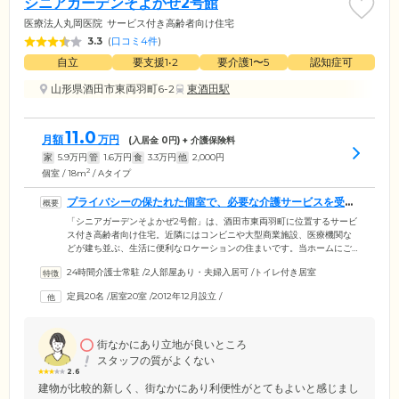
シニアガーデンそよかぜ2号館
医療法人丸岡医院
サービス付き高齢者向け住宅
3.3
(
口コミ4件
)
自立
要支援1•2
要介護1〜5
認知症可
山形県酒田市東両羽町6-2
東酒田駅
11.0
月額
万円
(入居金
0
円) + 介護保険料
家
5.9
万円
管
1.6
万円
食
3.3
万円
他
2,000
円
2
個室 / 18m
/ Aタイプ
プライバシーの保たれた個室で、必要な介護サービスを受け
ながら暮らせます
「シニアガーデンそよかぜ2号館」は、酒田市東両羽町に位置するサービ
ス付き高齢者向け住宅。近隣にはコンビニや大型商業施設、医療機関な
どが建ち並ぶ、生活に便利なロケーションの住まいです。当ホームにご
入居いただけるのは、60歳以上、または要支援・要介護の認定を受けた
24時間介護士常駐
/
2人部屋あり・夫婦入居可
/
トイレ付き居室
60歳未満の方。必要に応じた介護サービスを受けながら、ご自分のペー
スで生活を送れます。ご入居のみなさまがお住まいになる居室は、全20
定員20名
/
居室20室
/
2012年12月設立
/
室の個室をご用意。おひとりの時間を大切にできるだけでなく、ほかの
ご入居者様の目を気にすることなく介護を受けられます。
街なかにあり立地が良いところ
スタッフの質がよくない
2.6
建物が比較的新しく、街なかにあり利便性がとてもよいと感じまし