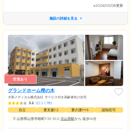
※2026/03/08更新
施設の詳細を見る
空室あり
グランドホーム樫の木
大和メディカル株式会社
サービス付き高齢者向け住宅
3.2
(
口コミ1件
)
自立
要支援1•2
要介護1〜5
認知症可
山形県山形市桧町1-10-10
北山形駅
から 徒歩14分