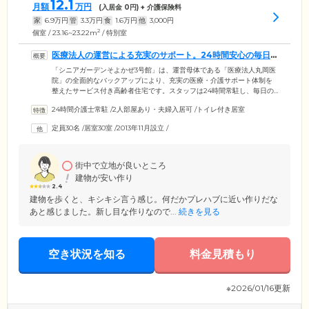
12.1
月額
万円
(入居金
0
円) + 介護保険料
家
6.9
万円
管
3.3
万円
食
1.6
万円
他
3,000
円
2
個室 / 23.16~23.22m
/ 特別室
医療法人の運営による充実のサポート。24時間安心の毎日
をお守りします
「シニアガーデンそよかぜ3号館」は、運営母体である「医療法人丸岡医
院」の全面的なバックアップにより、充実の医療・介護サポート体制を
整えたサービス付き高齢者住宅です。スタッフは24時間常駐し、毎日の
見回り・お声がけを実施。さらにナースコールからお呼び出しがあれ
24時間介護士常駐
/
2人部屋あり・夫婦入居可
/
トイレ付き居室
ば、すぐにご入居者様のおそばまで駆け付けます。また日ごろから専門
医による健康管理を実施するほか、夜間にお体の具合が変化した場合も
定員30名
/
居室30室
/
2013年11月設立
/
迅速・的確に対処します。人工透析やインスリン投与、たん吸引、胃ろ
うなど、医療依存度が高い方のご入居にも対応していますので、お気軽
にお問い合わせください。
街中で立地が良いところ
建物が安い作り
2.4
建物を歩くと、キシキシ言う感じ。何だかプレハブに近い作りだな
あと感じました。新し目な作りなので...
続きを見る
空き状況を知る
料金見積もり
※2026/01/16更新