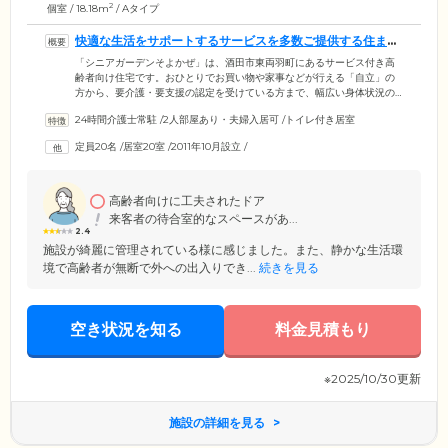
2
個室 / 18.18m
/ Aタイプ
快適な生活をサポートするサービスを多数ご提供する住まい
です
「シニアガーデンそよかぜ」は、酒田市東両羽町にあるサービス付き高
齢者向け住宅です。おひとりでお買い物や家事などが行える「自立」の
方から、要介護・要支援の認定を受けている方まで、幅広い身体状況の
方にご入居いただけます。館内には介護経験豊富なスタッフが24時間365
24時間介護士常駐
/
2人部屋あり・夫婦入居可
/
トイレ付き居室
日常駐し、洗濯・掃除などの身の回りのサポートから生活相談まで、生
活全般の幅広いサポートをご提供。また、経済的な負担を少しでも軽減
定員20名
/
居室20室
/
2011年10月設立
/
できるよう、入居金は一切不要としています。敷金のみでご入居いただ
けるほか、月々の利用料も一般的な老人ホームと比べてリーズナブルに
設定。費用面でお悩みの方もぜひ一度ご相談ください。
高齢者向けに工夫されたドア
来客者の待合室的なスペースがあ...
2.4
施設が綺麗に管理されている様に感じました。また、静かな生活環
境で高齢者が無断で外への出入りでき...
続きを見る
空き状況を知る
料金見積もり
※2025/10/30更新
施設の詳細を見る