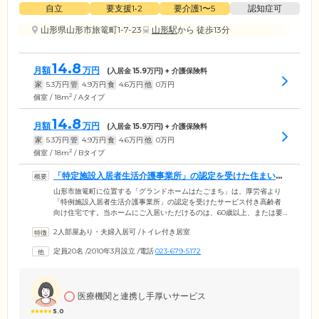
自立
要支援1•2
要介護1〜5
認知症可
山形県山形市旅篭町1-7-23
山形駅
から 徒歩13分
14.8
月額
万円
(入居金
15.9
万円) + 介護保険料
家
5.3
万円
管
4.9
万円
食
4.6
万円
他
0
万円
2
個室 / 18m
/ Aタイプ
14.8
月額
万円
(入居金
15.9
万円) + 介護保険料
家
5.3
万円
管
4.9
万円
食
4.6
万円
他
0
万円
2
個室 / 18m
/ Bタイプ
「特定施設入居者生活介護事業所」の認定を受けた住まいで
す
山形市旅篭町に位置する「グランドホームはたごまち」は、厚労省より
「特例施設入居者生活介護事業所」の認定を受けたサービス付き高齢者
向け住宅です。当ホームにご入居いただけるのは、60歳以上、または要
支援・要介護の認定を受けた60歳未満の方。必要に応じた介護サービス
2人部屋あり・夫婦入居可
/
トイレ付き居室
を受けながら、ご自分のペースで生活を営めます。ご入居のみなさまが
お住まいになる居室は、全19室の個室をご用意。各居室には、トイレ、
定員20名
/
2010年3月設立
/
電話
023-679-5172
洗面台、収納のほか、ミニキッチンを設置。プライベートな時間も快適
にお過ごしいただける設備を整えました。さらに、建物内は完全バリア
フリー設計。足腰の弱いご入居者様も、安全にご移動いただけます。
医療機関と連携し手厚いサービス
5.0