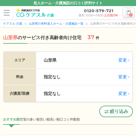
老人ホーム・介護施設の口コミ評判サイト
0120-579-721
掲載施設5万件超
0
受付 10:00〜19:00
土日祝OK
ケアスル 介護
山形県の有料老人ホーム・介護施設一覧
山形県のサービス付き高齢者向け
37
山形県
の
サービス付き高齢者向け住宅
件
変更
山形県
エリア
指定なし
変更
料金
指定なし
変更
介護度/医療
絞り込み
おすすめ順
空室の多い順
安い順
高い順
口コミ件数順