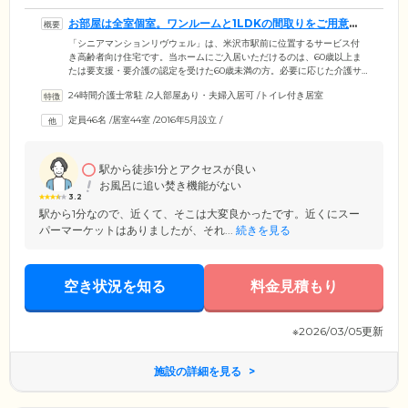
お部屋は全室個室。ワンルームと1LDKの間取りをご用意し
ています
「シニアマンションリヴウェル」は、米沢市駅前に位置するサービス付
き高齢者向け住宅です。当ホームにご入居いただけるのは、60歳以上ま
たは要支援・要介護の認定を受けた60歳未満の方。必要に応じた介護サ
ービスを受けながら、思いおもいに生活を送っていただけます。8階建て
24時間介護士常駐
/
2人部屋あり・夫婦入居可
/
トイレ付き居室
の建物のなかに、全38室の個室をご用意。おひとりでの生活にピッタリ
なワンルームと、ご夫婦やごきょうだいでのご入居に最適な1LDKのお部
定員46名
/
居室44室
/
2016年5月設立
/
屋をご用意しています。各居室には、トイレ、独立洗面台、収納のほ
か、キッチン、浴室を完備。プライベートな時間も、快適にお過ごしい
ただけます。
駅から徒歩1分とアクセスが良い
お風呂に追い焚き機能がない
3.2
駅から1分なので、近くて、そこは大変良かったです。近くにスー
パーマーケットはありましたが、それ...
続きを見る
空き状況を知る
料金見積もり
※2026/03/05更新
施設の詳細を見る