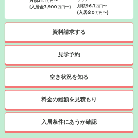
月額
31.1
〜
万円
月額
96.1
〜
万円
(入居金
3,900
〜)
万円
(入居金
0
〜)
万円
資料請求する
見学予約
空き状況を知る
料金の総額を見積もり
入居条件にあうか確認