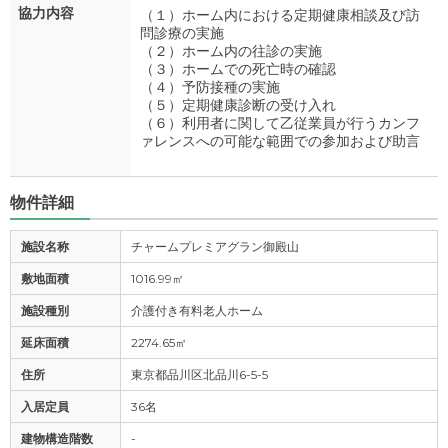
協力内容
（１）ホーム内における定期健康相談及び訪
問診療の実施
（２）ホーム内の往診の実施
（３）ホームでの死亡時の確認
（４）予防接種の実施
（５）定期健康診断の受け入れ
（６）利用者に関して乙従業員が行うカンフ
ァレンスへの可能な範囲での参加および助言
物件詳細
施設名称
チャームプレミアグラン御殿山
敷地面積
1016.99㎡
施設種別
介護付き有料老人ホーム
延床面積
2274.65㎡
住所
東京都品川区北品川6-5-5
入居定員
36名
建物構造階数
-