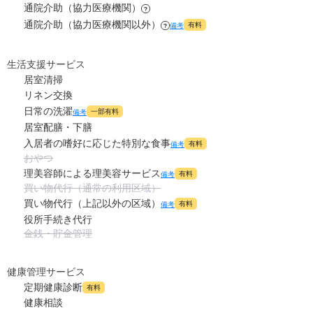
通院介助（協力医療機関）
?
通院介助（協力医療機関以外）
有料
備考
?
0
その他
万円
-
介護保険料
生活支援サービス
万円
居室清掃
リネン交換
日常の洗濯
一部有料
備考
居室配膳・下膳
入居者の嗜好に応じた特別な食事
有料
備考
おやつ
理美容師による理美容サービス
有料
備考
買い物代行（通常の利用区域）
買い物代行（上記以外の区域）
有料
備考
役所手続き代行
金銭・貯金管理
健康管理サービス
定期健康診断
有料
健康相談