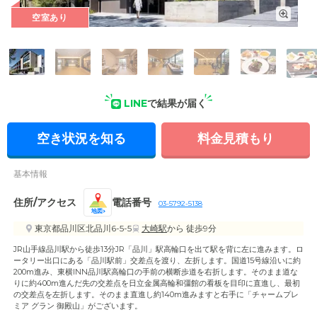
空室あり
外観: デザイン性のある外観は、まるでホテルのようです。周
りには緑もあり、四季の移ろいを感じられます。
LINE
で結果が届く
空き状況を知る
料金見積もり
基本情報
住所/アクセス
電話番号
03-5792-5138
地図
東京都品川区北品川6-5-5
大崎駅
から 徒歩9分
JR山手線品川駅から徒歩13分JR「品川」駅高輪口を出て駅を背に左に進みます。ロ
ータリー出口にある「品川駅前」交差点を渡り、左折します。国道15号線沿いに約
200m進み、東横INN品川駅高輪口の手前の横断歩道を右折します。そのまま道な
りに約400m進んだ先の交差点を日立金属高輪和彊館の看板を目印に直進し、最初
の交差点を左折します。そのまま直進し約140m進みますと右手に「チャームプレ
ミア グラン 御殿山」がございます。