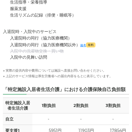
生活指導・栄養指導
服薬支援
生活リズムの記録（排便・睡眠等）
入退院時・入院中のサービス
入退院時の同行（協力医療機関）
入退院時の同行（協力医療機関以外）
有料
備考
入院中の洗濯物交換・買い物
入院中の見舞い訪問
※ 実際の提供内容や費用については施設へ直接お問い合わせください。
※ 上記のサービス情報は厚生労働省への届出内容をもとに表示しています。
「特定施設入居者生活介護」における介護保険自己負担額
特定施設入居
1割負担
2割負担
3割負担
者生活介護
自立
-
-
-
要支援1
5951円
11903円
17854円