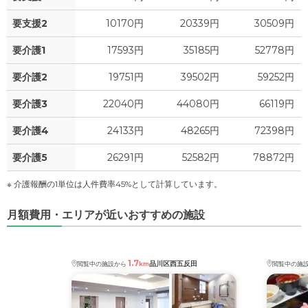
要支援2
10170円
20339円
30509円
要介護1
17593円
35185円
52778円
要介護2
19751円
39502円
59252円
要介護3
22040円
44080円
66119円
要介護4
24133円
48265円
72398円
要介護5
26291円
52582円
78872円
※ 介護報酬の1単位は人件費率45%として計算しています。
月額費用・エリアが近いおすすめの施設
1.7
品川区西五反田
閲覧中の施設から
km
閲覧中の施