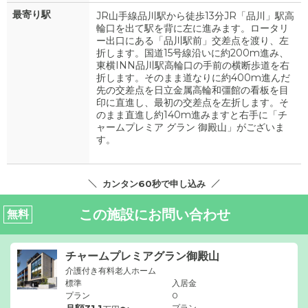
最寄り駅
JR山手線品川駅から徒歩13分JR「品川」駅高
輪口を出て駅を背に左に進みます。ロータリ
ー出口にある「品川駅前」交差点を渡り、左
折します。国道15号線沿いに約200m進み、
東横INN品川駅高輪口の手前の横断歩道を右
折します。そのまま道なりに約400m進んだ
先の交差点を日立金属高輪和彊館の看板を目
印に直進し、最初の交差点を左折します。そ
のまま直進し約140m進みますと右手に「チ
ャームプレミア グラン 御殿山」がございま
す。
カンタン60秒で申し込み
この施設にお問い合わせ
無料
チャームプレミアグラン御殿山
介護付き有料老人ホーム
標準
入居金
プラン
0
プラン