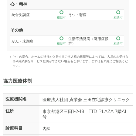
心・精神
統合失調症
うつ・鬱病
相談可
相談可
その他
生活不活発病（廃用症候
がん・末期癌
群）
相談可
相談可
※「○」の場合、ホームの状況や入居するご本人様の状態等によっては、入居のお受け入
れや継続的なサービス提供ができない場合もございます。まずはお気軽にご相談くだ
さい。
協力医療体制
医療機関名
医療法人社団 貞栄会 三田在宅診療クリニック
住所
東京都港区三田1-2-18 TTD PLAZA 7階A1
号
診療科目
内科