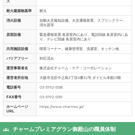
ス
耐火建築物基準
耐火
消火設備
自動火災報知設備、火災通報装置、スプリンクラー、
消火器等
居室設備
緊急通報装置:各居室内にあり、電話回線:各居室内にあ
り、テレビ回線:各居室内にあり
共用施設設備
喫茶コーナー、健康管理室、洗濯室、キッチン他
バリアフリー
対応済み
運営事業者名
株式会社チャーム・ケア・コーポレーション
運営者所在地
大阪市北区中之島3丁目6番32号 ダイビル本館21階
電話番号
03-5792-5138
FAX番号
03-5792-5139
ホームページ
https://www.charmcc.jp/
URL
チャームプレミアグラン御殿山の職員体制