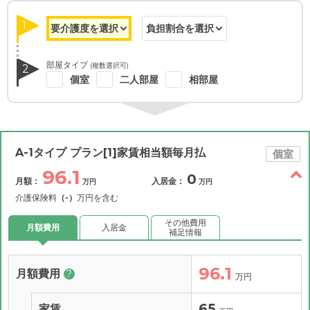
1
部屋タイプ
(複数選択可)
2
個室
二人部屋
相部屋
A-1タイプ プラン[1]家賃相当額毎月払
個室
96.1
0
月額：
入居金：
万円
万円
介護保険料
（-）
万円を含む
その他費用
月額費用
入居金
補足情報
96.1
月額費用
?
万円
65
家賃