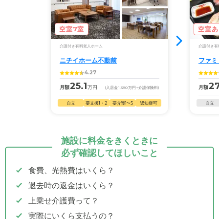
空室7室
空室あ
介護付き有料老人ホーム
介護付き有
ニチイホーム不動前
ファミ
4.27
25.1
27
月額
万円
月額
(入居金
1,380
万円
+介護保険料)
自立
要支援1・2
要介護1〜5
認知症可
自立
施設に料金をきくときに
必ず確認してほしいこと
食費、光熱費はいくら？
退去時の返金はいくら？
上乗せ介護費って？
実際にいくら支払うの？