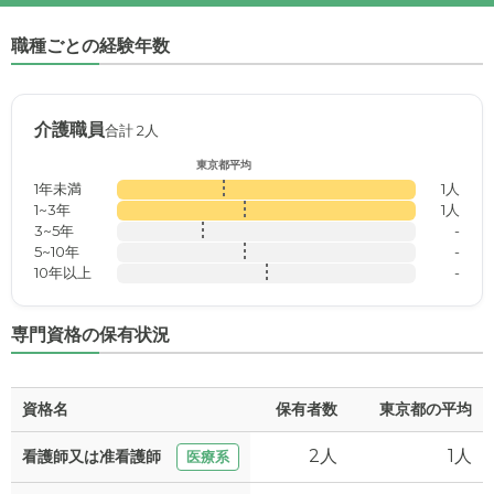
職種ごとの経験年数
介護職員
合計 2人
東京都平均
1年未満
1人
1~3年
1人
3~5年
-
5~10年
-
10年以上
-
専門資格の保有状況
資格名
保有者数
東京都の平均
2人
1人
看護師又は准看護師
医療系