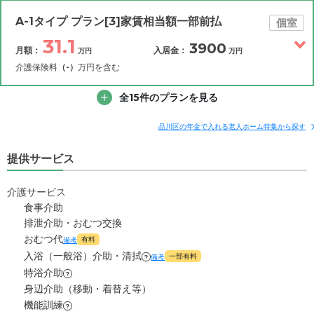
その他費用
月額費用
入居金
補足情報
A-1タイプ プラン[3]家賃相当額一部前払
個室
31.1
3900
月額：
入居金：
万円
万円
46.1
月額費用
?
万円
介護保険料
（-）
万円を含む
15
その他費用
家賃
全15件のプランを見る
月額費用
入居金
万円
補足情報
17.6
管理費
?
品川区の年金で入れる老人ホーム特集から探す
万円
31.1
月額費用
?
万円
提供サービス
13.5
食費
?
万円
0
家賃
万円
0
介護サービス
水道・光熱費
万円
食事介助
17.6
管理費
?
万円
排泄介助・おむつ交換
0
上乗せ介護費
?
万円
おむつ代
有料
備考
13.5
食費
?
万円
入浴（一般浴）介助・清拭
0
一部有料
その他
備考
?
万円
特浴介助
?
0
水道・光熱費
万円
身辺介助（移動・着替え等）
-
介護保険料
万円
機能訓練
?
0
上乗せ介護費
?
万円