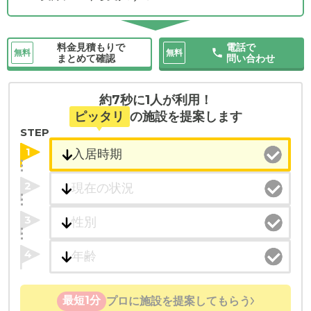
料金見積もりで
電話で
無料
無料
まとめて確認
問い合わせ
約7秒に1人が利用！
ピッタリ
の施設を提案します
STEP
1
2
3
4
最短1分
プロに施設を提案してもらう