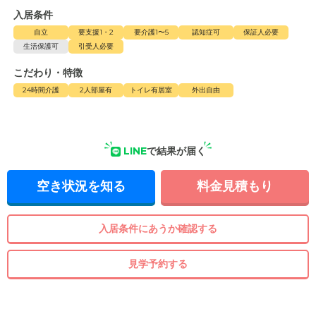
入居条件
自立
要支援1・2
要介護1〜5
認知症可
保証人必要
生活保護可
引受人必要
こだわり・特徴
24時間介護
2人部屋有
トイレ有居室
外出自由
LINE
で結果が届く
空き状況を知る
料金見積もり
入居条件にあうか確認する
見学予約する