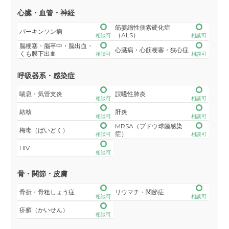
心臓・血管・神経
筋萎縮性側索硬化症
パーキンソン病
（ALS）
相談可
相談可
脳梗塞・脳卒中・脳出血・
心臓病・心筋梗塞・狭心症
くも膜下出血
相談可
相談可
呼吸器系・感染症
喘息・気管支炎
誤嚥性肺炎
相談可
相談可
結核
肝炎
相談可
相談可
MRSA（ブドウ球菌感染
梅毒（ばいどく）
症）
相談可
相談可
HIV
相談可
骨・関節・皮膚
骨折・骨粗しょう症
リウマチ・関節症
相談可
相談可
疥癬（かいせん）
相談可