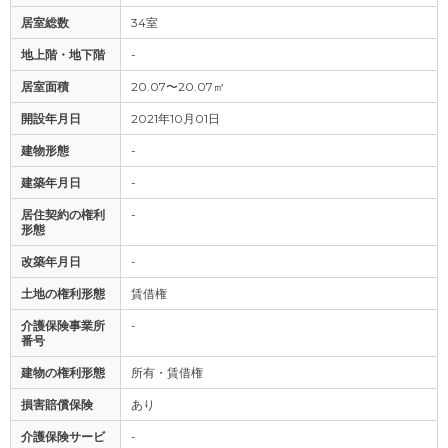
居室総数
34室
地上階・地下階
-
居室面積
20.07〜20.07㎡
開設年月日
2021年10月01日
建物形態
-
建築年月日
-
居住契約の権利
-
形態
改築年月日
-
土地の権利形態
賃借権
介護保険事業所
-
番号
建物の権利形態
所有・賃借権
損害賠償保険
あり
介護保険サービ
-