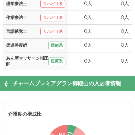
0人
0人
理学療法士
リハビリ系
0人
0人
作業療法士
リハビリ系
0人
0人
言語聴覚士
リハビリ系
0人
0人
柔道整復師
医療系
あん摩マッサージ指圧
0人
0人
医療系
師
チャームプレミアグラン御殿山の入居者情報
介護度の構成比
7%
14%