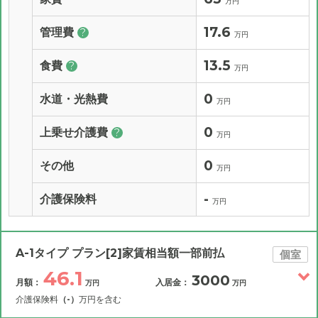
万円
17.6
管理費
?
万円
13.5
食費
?
万円
0
水道・光熱費
万円
0
上乗せ介護費
?
万円
0
その他
万円
-
介護保険料
万円
A-1タイプ プラン[2]家賃相当額一部前払
個室
46.1
3000
月額：
入居金：
万円
万円
介護保険料
（-）
万円を含む