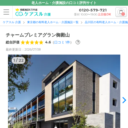
老人ホーム・介護施設の口コミ評判サイト
0120-579-721
掲載施設5万件超
0
受付 10:00〜19:00
土日祝OK
ケアスル 介護
東京都の有料老人ホーム・介護施設一覧
品川区の有料老人ホーム・介護施
チャームプレミアグラン御殿山
総合評価
4.6
（
口コミ
1
件
）
?
最終更新日：2026/07/08
1
/
22
1
/
22