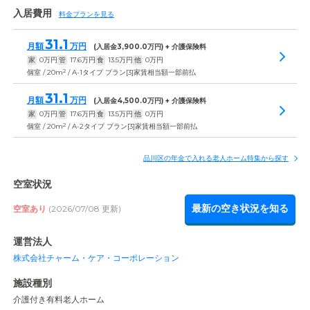
入居費用
料金プランを見る
31.1
月額
万円
(入居金
3,900.0
万円) + 介護保険料
家
0
万円
管
17.6
万円
食
13.5
万円
他
0
万円
2
個室 / 20m
/ A-1タイプ プラン[3]家賃相当額一部前払
31.1
月額
万円
(入居金
4,500.0
万円) + 介護保険料
家
0
万円
管
17.6
万円
食
13.5
万円
他
0
万円
2
個室 / 20m
/ A-2タイプ プラン[3]家賃相当額一部前払
品川区の年金で入れる老人ホーム特集から探す
空室状況
最新の空き状況を知る
空室あり
(2026/07/08 更新)
運営法人
株式会社チャーム・ケア・コーポレーション
施設種別
介護付き有料老人ホーム