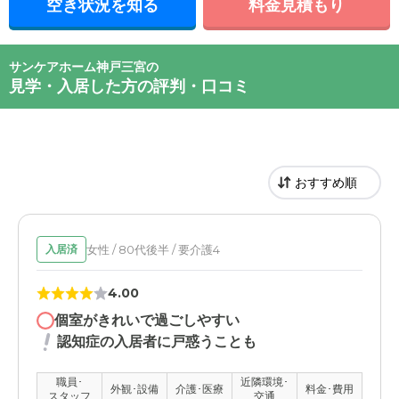
空き状況を知る
料金見積もり
サンケアホーム神戸三宮の
見学・入居した方の評判・口コミ
女性 / 80代後半 / 要介護4
入居済
4.00
個室がきれいで過ごしやすい
認知症の入居者に戸惑うことも
職員･
近隣環境･
外観･設備
介護･医療
料金･費用
スタッフ
交通