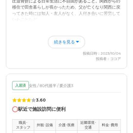
圧迫骨折による日常生活に不自由があること。関西からの
移住で田舎暮らしが長かったため、父が亡くなり関西に戻
ってきた時には知人・友人がなく、人付き合いに苦労して
いたことなど。
サンケアホーム神戸三宮の評価
続きを見る
アクセスが良く、家族の訪問が頻繁に行えそうと思った。
レクリエーションが充実していたため、趣味や施設内の人
投稿日時：2023/10/04
間関係が良好になるのではと思った。
投稿者：ココア
職員・スタッフ・他入居者の雰囲気について
明るく、親切な方が多い印象だった。女性ばかりが目につ
いたので、男性のスタッフの様子も見ることができれば良
女性 / 80代後半 / 要介護3
入居済
かったと思う。
3.60
外観・内装・居室・設備について
駅近で施設訪問に便利
スタッフが明るく、親切な印象を受けた。入居者も一様に
笑顔で過ごされている方が多く見受けられて安心感があっ
職員･
近隣環境･
外観･設備
介護･医療
料金･費用
た。
スタッフ
交通