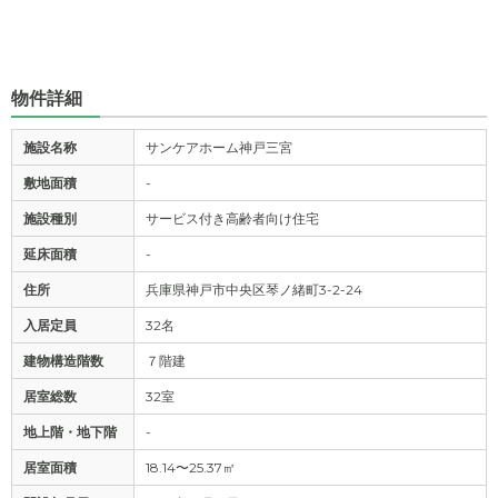
物件詳細
施設名称
サンケアホーム神戸三宮
敷地面積
-
施設種別
サービス付き高齢者向け住宅
延床面積
-
住所
兵庫県神戸市中央区琴ノ緒町3-2-24
入居定員
32名
建物構造階数
７階建
居室総数
32室
地上階・地下階
-
居室面積
18.14〜25.37㎡