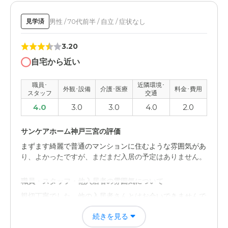
男性 / 70代前半 / 自立 / 症状なし
見学済
3.20
自宅から近い
職員･
近隣環境･
外観･設備
介護･医療
料金･費用
スタッフ
交通
4.0
3.0
3.0
4.0
2.0
サンケアホーム神戸三宮の評価
まずます綺麗で普通のマンションに住むような雰囲気があ
り、よかったですが、まだまだ入居の予定はありません。
職員・スタッフ・他入居者の雰囲気について
親切丁寧でした。他の入居者さんとはお会いできませんで
した。まだまだ入居するつもりはないです。
続きを見る