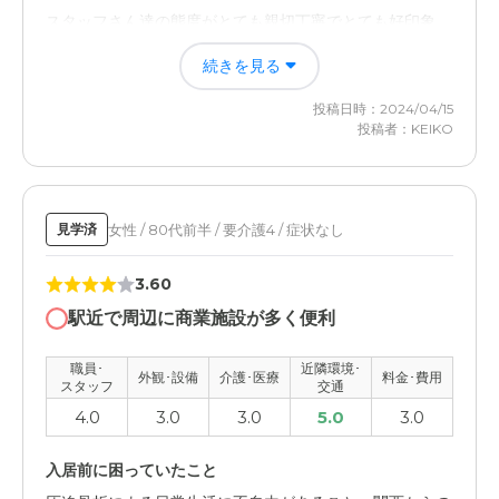
スタッフさん達の態度がとても親切丁寧でとても好印象、
入居者さん達の印象も良かったから。
続きを見る
外観・内装・居室・設備について
投稿日時：2024/04/15
全体的に明るく清潔で充実しており、使いやすそうで本人
投稿者：KEIKO
の印象感想もとても良かったから。
介護医療サービスについて
女性 / 80代前半 / 要介護4 / 症状なし
見学済
とても充実しており、これなら入居する本人も私も安心し
て入居・利用出来ると思ったから。
3.60
近隣環境や交通アクセスについて
駅近で周辺に商業施設が多く便利
近隣の環境も、居住地からの交通アクセスもとてもよく、
職員･
近隣環境･
本人の希望に沿った場所だったから。
外観･設備
介護･医療
料金･費用
スタッフ
交通
4.0
3.0
3.0
5.0
3.0
料金費用について
全体的（施設整備・スタッフ）な条件も、現在の経済状況
入居前に困っていたこと
に照らし合わせても申し分ないから。