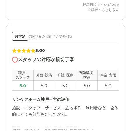
外観・内装・居室・設備について
投稿日時：2024/05/15
可もなく不可もなしという感じです。中の設備はこんなも
投稿者：みどりさん
んでしょうという感じでした。
介護医療サービスについて
男性 / 80代前半 / 要介護5
見学済
よくわかりません。私たち夫婦ともに要介護ではないの
で、そこまでお話をお聞きしてません。
5.00
近隣環境や交通アクセスについて
スタッフの対応が親切丁寧
駅から少し遠いですが、自宅から近いし、交通量は多いで
職員･
近隣環境･
すが、便利なところにあると思います。
外観･設備
介護･医療
料金･費用
スタッフ
交通
5.0
5.0
5.0
5.0
5.0
料金費用について
ちょっと高いかも。自宅を売却して入居しないといけない
サンケアホーム神戸三宮の評価
ので、今のところ予定しておりません。
施設・スタッフ・サービス・立地条件・利用者など、全体
的にとても好印象だったから。
職員・スタッフ・他入居者の雰囲気について