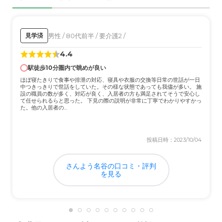
外観・内装・居室・設備について
施設が駅のすぐ近くにあることが最大化のメリットで、外
男性 / 80代前半 / 要介護2 /
見学済
観，内装、居室、設備は標準的だと思ったが
4.4
駅徒歩10分圏内で眺めが良い
介護医療サービスについて
ほぼ寝たきりで食事や排泄の対応、寝具や衣服の交換等日常の世話が一日
見学した他の3施設と比較し、本施設の介護・医療サービ
中つきっきりで世話をしていた。その様な状態であっても我儘が多い。 施
スは大きくは異ならないような印象を受けた。
設の職員の数が多く、対応が良く、入居者の方も満足されてそうで安心し
て任せられるらと思った。 下見の際の説明が非常に丁寧でわかりやすかっ
た。他の入居者の...
近隣環境や交通アクセスについて
本施設は駅近であるため、施設訪問に非常に便利だった。
投稿日時：2023/10/04
近隣環境は人でにぎやかなため、静かなる環境ではなかっ
たが、それ以上に交通アクセスが抜群だった。
さんよう名谷の口コミ・評判
を見る
料金費用について
交通アクセスが見学した他の3施設よりも良かったため、
料金は少し高くても納得いくものだった。