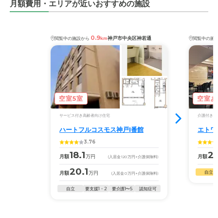
月額費用・エリアが近いおすすめの施設
0.9
神戸市中央区神若通
閲覧中の施設から
km
閲覧中の施
空室5室
空室あ
サービス付き高齢者向け住宅
介護付き有
ハートフルコスモス神戸I番館
エトワ
3.76
18.1
20
月額
万円
月額
(入居金
120
万円
+介護保険料)
20.1
自立
月額
万円
(入居金
0
万円
+介護保険料)
自立
要支援1・2
要介護1〜5
認知症可