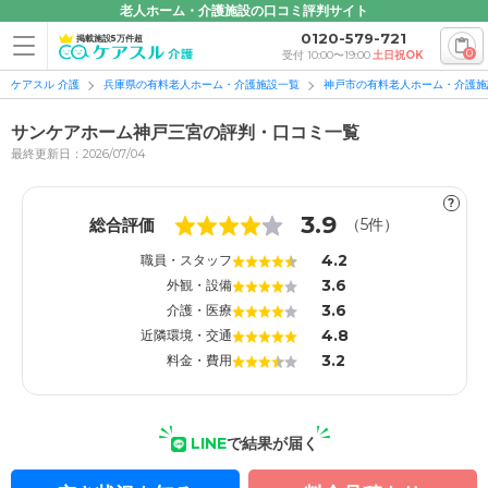
老人ホーム・介護施設の口コミ評判サイト
0120-579-721
掲載施設5万件超
0
受付 10:00〜19:00
土日祝OK
ケアスル 介護
兵庫県の有料老人ホーム・介護施設一覧
神戸市の有料老人ホーム・介護施
サンケアホーム神戸三宮の評判・口コミ一覧
最終更新日：2026/07/04
?
1
1
3.9
総合評価
（
5
件）
4.2
職員・スタッフ
3.6
外観・設備
3.6
介護・医療
4.8
近隣環境・交通
3.2
料金・費用
LINE
で結果が届く