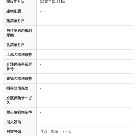
開設年月日
2013年12月31日
建物形態
-
建築年月日
-
居住契約の権利
-
形態
改築年月日
-
土地の権利形態
-
介護保険事業所
-
番号
建物の権利形態
-
損害賠償保険
-
介護保険サービ
-
ス
耐火建築物基準
-
消火設備
-
居室設備
収納、洗面、トイレ