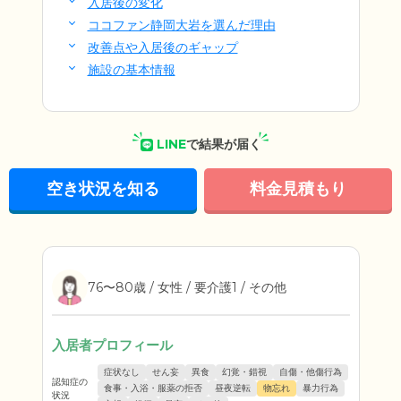
入居後の変化
ココファン静岡大岩を選んだ理由
改善点や入居後のギャップ
施設の基本情報
LINE
で結果が届く
空き状況を知る
料金見積もり
76〜80歳 / 女性 / 要介護1 / その他
入居者プロフィール
症状なし
せん妄
異食
幻覚・錯視
自傷・他傷行為
認知症の
食事・入浴・服薬の拒否
昼夜逆転
物忘れ
暴力行為
状況