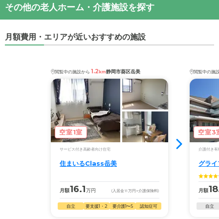
その他の老人ホーム・介護施設を探す
月額費用・エリアが近いおすすめの施設
1.2
静岡市葵区岳美
閲覧中の施設から
km
閲覧中の施
空室1室
空室3
サービス付き高齢者向け住宅
介護付き有
住まいるClass岳美
グライ
16.1
18
月額
万円
月額
(入居金
11
万円
+介護保険料)
自立
要支援1・2
要介護1〜5
認知症可
自立