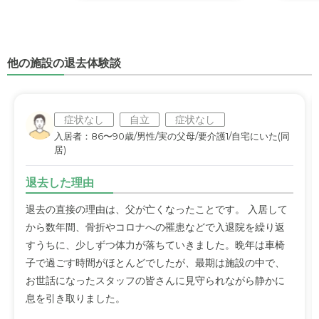
他の施設の退去体験談
症状なし
自立
症状なし
入居者：86〜90歳/男性/実の父母/要介護1/自宅にいた(同
居)
退去した理由
退去の直接の理由は、父が亡くなったことです。 入居して
から数年間、骨折やコロナへの罹患などで入退院を繰り返
すうちに、少しずつ体力が落ちていきました。晩年は車椅
子で過ごす時間がほとんどでしたが、最期は施設の中で、
お世話になったスタッフの皆さんに見守られながら静かに
息を引き取りました。