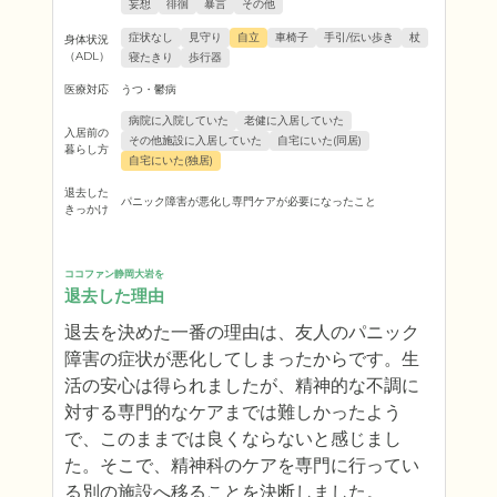
妄想
徘徊
暴言
その他
症状なし
見守り
自立
車椅子
手引/伝い歩き
杖
身体状況
（ADL）
寝たきり
歩行器
医療対応
うつ・鬱病
病院に入院していた
老健に入居していた
入居前の
その他施設に入居していた
自宅にいた(同居)
暮らし方
自宅にいた(独居)
退去した
パニック障害が悪化し専門ケアが必要になったこと
きっかけ
ココファン静岡大岩を
退去した理由
退去を決めた一番の理由は、友人のパニック
障害の症状が悪化してしまったからです。生
活の安心は得られましたが、精神的な不調に
対する専門的なケアまでは難しかったよう
で、このままでは良くならないと感じまし
た。そこで、精神科のケアを専門に行ってい
る別の施設へ移ることを決断しました。