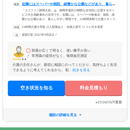
近隣にはスーパーや病院、緑豊かな公園などがあり、暮らし
やすい環境です
「ココファン静岡大岩」は、静岡市葵区の閑静な住宅街に位置するサー
ビス付き高齢者向け住宅です。近隣には、スーパーや飲食店、病院、緑
豊かな公園があり、暮らしやすい環境です。24時間体制で介護スタッフ
が常駐。来客者や宅配便の取り次ぎ、電球交換などのフロントサービス
24時間介護士常駐
 /
2人部屋あり・夫婦入居可
 /
トイレ付き居室
から、定期的な安否確認や緊急時の対応まで、幅広くサポートを実施し
ています。また、施設内に訪問介護サービスを併設。介護サービスや生
居室51室
 /
2021年9月設立
 /
活支援サービスも必要に応じてご利用いただくことができ、安心して生
活を送ることができます。プライバシーの保たれた住まいで自由に生活
していただきながら、サポートがある安心を同時に実感していただける
住まいです。
部屋が広くて明るく、使い勝手が良い
常用薬の提供がなく、毎朝血圧測定
3.4
介護の主任さんが、親切に相談にのってくださり、気持ちよく生活
できるように考えてくれるから。 駐...
 続きを見る
空き状況を知る
料金見積もり
※2026/05/11更新
施設の詳細を見る