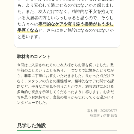
も、より安心して過ごせるのではないかと感じまし
た。また、友人だけでなく、精神的な不安を抱えて
いる入居者の方もいらっしゃると思うので、そうし
た方々への
専門的なケアや寄り添う姿勢がもう少し
手厚くなる
と、さらに良い施設になるのではないか
と思います。
取材者のコメント
今回はご入居された方のご友人様からお話を伺いました。数
年前のことということもあり、一つひとつ記憶をたどりなが
ら、非常に丁寧にお答えいただきました。良かった点だけで
なく、スタッフの方との距離感や、精神的なケアに関する課
題など、率直なご意見を伺うことができ、施設選びにおける
多角的な視点を示唆してくださったように感じます。お友だ
ちを思うお気持ちが、言葉の端々から伝わってくる温かいイ
ンタビューでした。
取材日：2026/03/27
執筆者：伊藤 結衣
見学した施設