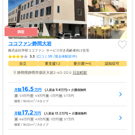
満室
ココファン静岡大岩
株式会社学研ココファン
サービス付き高齢者向け住宅
3.3
(
口コミ3件
 /
退去体験談1件
)
自立
要支援1•2
要介護1〜5
認知症可
静岡県静岡市葵区大岩2-40-20
日吉町駅
16.5
月額
万円
(入居金 
11.8
万円) + 介護保険料
家
5.9
万円
管
4.9
万円
食
0
万円
他
5.7
万円
2
個室 / 18.02m
/ Aタイプ
17.2
月額
万円
(入居金 
13.2
万円) + 介護保険料
家
6.6
万円
管
4.9
万円
食
0
万円
他
5.7
万円
2
個室 / 18.02m
/ Aタイプ