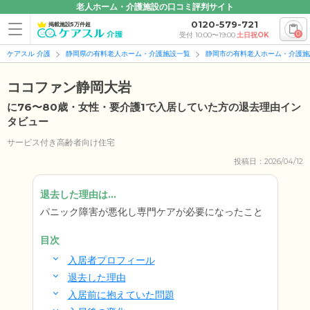
老人ホーム・介護施設の口コミ評判サイト
0120-579-721
掲載施設5万件超
0
受付 10:00〜19:00
土日祝OK
ケアスル 介護
静岡県の有料老人ホーム・介護施設一覧
静岡市の有料老人ホーム・介護施
ココファン静岡大岩
に76〜80歳・女性・要介護1で入居していた方の退去理由イン
タビュー
サービス付き高齢者向け住宅
投稿日：2026/04/12
退去した理由は...
パニック障害が悪化し専門ケアが必要になったこと
目次
入居者プロフィール
退去した理由
入居前に抱えていた問題