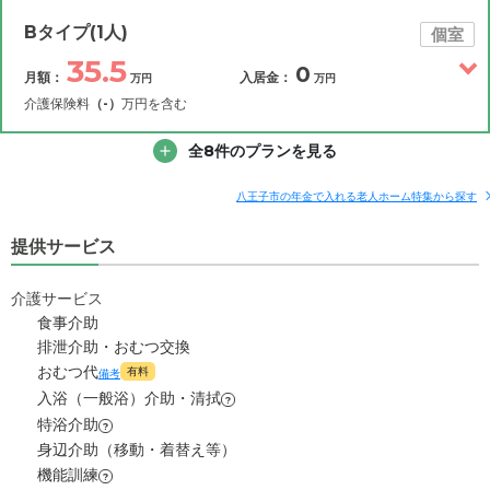
その他費用
月額費用
入居金
補足情報
Bタイプ(1人)
個室
35.5
0
月額：
入居金：
万円
万円
15.9
月額費用
?
万円
介護保険料
（-）
万円を含む
7.6
その他費用
家賃
全8件のプランを見る
月額費用
入居金
万円
補足情報
6.1
管理費
?
八王子市の年金で入れる老人ホーム特集から探す
万円
35.5
月額費用
?
万円
提供サービス
2.2
食費
?
万円
27.2
家賃
万円
0
介護サービス
水道・光熱費
万円
食事介助
6.1
管理費
?
万円
排泄介助・おむつ交換
0
上乗せ介護費
?
万円
おむつ代
有料
備考
2.2
食費
?
万円
入浴（一般浴）介助・清拭
0
その他
?
万円
特浴介助
?
0
水道・光熱費
万円
身辺介助（移動・着替え等）
-
介護保険料
万円
機能訓練
?
0
上乗せ介護費
?
万円