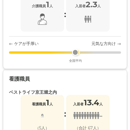
1
2.3
介護職員
人
入居者
人
:
← ケアが手厚い
元気な方向け →
全国平均
看護職員
ベストライフ京王堀之内
1
13.4
看護職員
人
入居者
人
:
...
（5人）
（合計 67人）