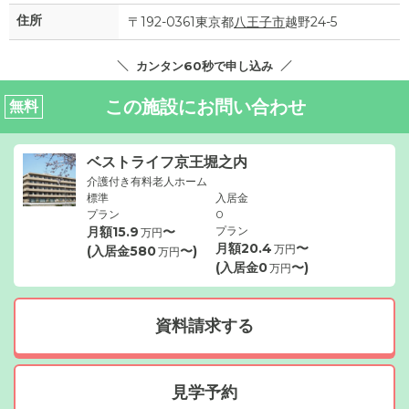
住所
〒192-0361東京都
八王子市
越野24-5
カンタン60秒で申し込み
この施設にお問い合わせ
無料
ベストライフ京王堀之内
介護付き有料老人ホーム
標準
入居金
プラン
0
月額
15.9
〜
プラン
万円
月額
20.4
〜
万円
(入居金
580
〜)
万円
(入居金
0
〜)
万円
資料請求する
見学予約