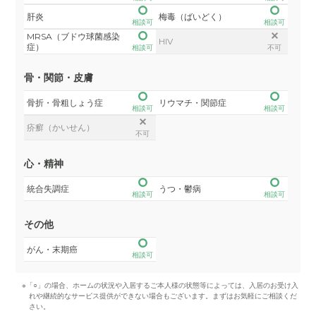
肝炎
梅毒（ばいどく）
相談可
相談可
MRSA（ブドウ球菌感染
HIV
症）
相談可
不可
骨・関節・皮膚
骨折・骨粗しょう症
リウマチ・関節症
相談可
相談可
疥癬（かいせん）
不可
心・精神
統合失調症
うつ・鬱病
相談可
相談可
その他
がん・末期癌
相談可
※「○」の場合、ホームの状況や入居するご本人様の状態等によっては、入居のお受け入
れや継続的なサービス提供ができない場合もございます。まずはお気軽にご相談くだ
さい。