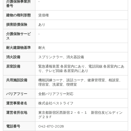
介護保険事業所
-
番号
建物の権利形態
賃借権
損害賠償保険
あり
介護保険サービ
-
ス
耐火建築物基準
耐火
消火設備
スプリンクラー、消火器設備
居室設備
緊急通報装置:各居室内にあり、電話回線:各居室内にあ
り、テレビ回線:各居室内にあり
共用施設設備
機能訓練コーナ、談話コーナ、健康管理室、相談室、
理容室、洗濯室、喫煙室
バリアフリー
全館バリアフリー対応
運営事業者名
株式会社ベストライフ
運営者所在地
東京都新宿区西新宿２－６－１ 新宿住友ビルディン
グ２９Ｆ
電話番号
042-670-2028