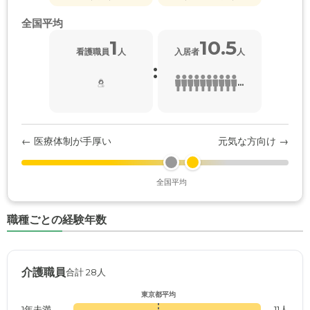
全国平均
1
10.5
看護職員
人
入居者
人
:
...
← 医療体制が手厚い
元気な方向け →
全国平均
職種ごとの経験年数
介護職員
合計 28人
東京都平均
1年未満
11人