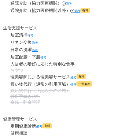
通院介助（協力医療機関）
備考
?
通院介助（協力医療機関以外）
有料
備考
?
0
その他
万円
-
介護保険料
生活支援サービス
万円
居室清掃
備考
リネン交換
備考
日常の洗濯
備考
居室配膳・下膳
備考
入居者の嗜好に応じた特別な食事
おやつ
理美容師による理美容サービス
有料
備考
買い物代行（通常の利用区域）
一部有料
備考
買い物代行（上記以外の区域）
役所手続き代行
金銭・貯金管理
健康管理サービス
定期健康診断
有料
備考
健康相談