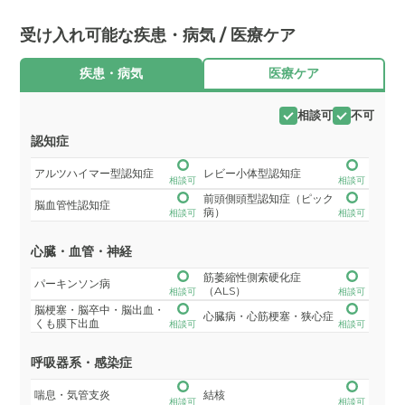
受け入れ可能な疾患・病気 / 医療ケア
疾患・病気
医療ケア
相談可
不可
認知症
アルツハイマー型認知症
レビー小体型認知症
相談可
相談可
前頭側頭型認知症（ピック
脳血管性認知症
病）
相談可
相談可
心臓・血管・神経
筋萎縮性側索硬化症
パーキンソン病
（ALS）
相談可
相談可
脳梗塞・脳卒中・脳出血・
心臓病・心筋梗塞・狭心症
くも膜下出血
相談可
相談可
呼吸器系・感染症
喘息・気管支炎
結核
相談可
相談可