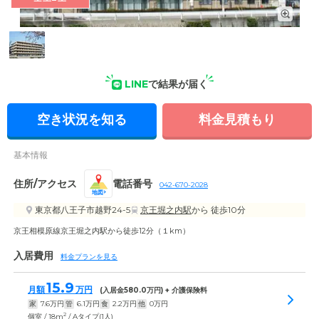
外観: 四季折々の豊かな緑に囲まれたロケーションのもと、ゆ
とりある毎日をお過ごしいただけます。
LINE
で結果が届く
空き状況を知る
料金見積もり
基本情報
住所/アクセス
電話番号
042-670-2028
地図
東京都八王子市越野24-5
京王堀之内駅
から 徒歩10分
京王相模原線京王堀之内駅から徒歩12分（１km）
入居費用
料金プランを見る
15.9
月額
万円
(入居金
580.0
万円) + 介護保険料
家
7.6
万円
管
6.1
万円
食
2.2
万円
他
0
万円
2
個室 / 18m
/ Aタイプ(1人)