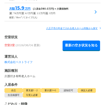
15.9
月額
万円
(入居金
380.0
万円) + 介護保険料
家
7.6
万円
管
6.1
万円
食
2.2
万円
他
0
万円
2
個室 / 18m
/ Cタイプ(1人)
八王子市の年金で入れる老人ホーム特集から探す
空室状況
最新の空き状況を知る
空室2室
(2026/08/06 更新)
運営法人
株式会社ベストライフ
施設種別
介護付き有料老人ホーム
入居条件
自立
要支援1・2
要介護1〜5
認知症可
保証人必要
生活保護可
引受人必要
こだわり・特徴