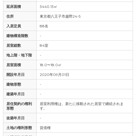
延床面積
3440.13㎡
住所
東京都八王子市越野24-5
入居定員
88名
建物構造階数
-
居室総数
84室
地上階・地下階
-
居室面積
18.0〜18.0㎡
開設年月日
2020年09月01日
建物形態
-
建築年月日
-
居住契約の権利
居室利用権は、新たに移動された居室で継続されま
形態
す。
改築年月日
-
土地の権利形態
賃借権