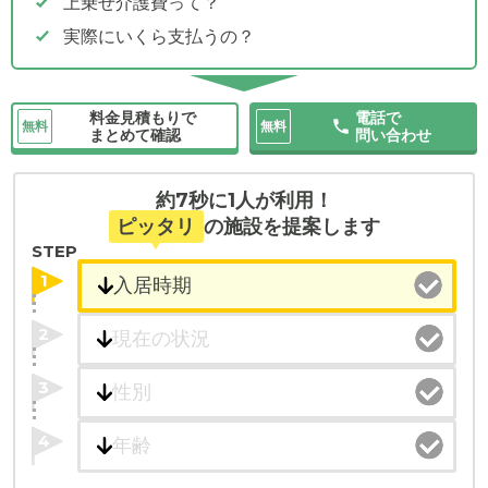
上乗せ介護費って？
実際にいくら支払うの？
料金見積もりで
電話で
無料
無料
まとめて確認
問い合わせ
約7秒に1人が利用！
ピッタリ
の施設を提案します
STEP
1
2
3
4