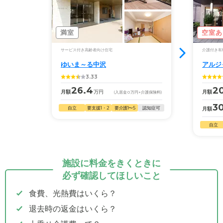
満室
空室あ
サービス付き高齢者向け住宅
介護付き有
ゆいま～る中沢
アルジ
3.33
26.4
2
月額
万円
月額
(入居金
0
万円
+介護保険料)
30
自立
要支援1・2
要介護1〜5
認知症可
月額
自立
施設に料金をきくときに
必ず確認してほしいこと
食費、光熱費はいくら？
退去時の返金はいくら？