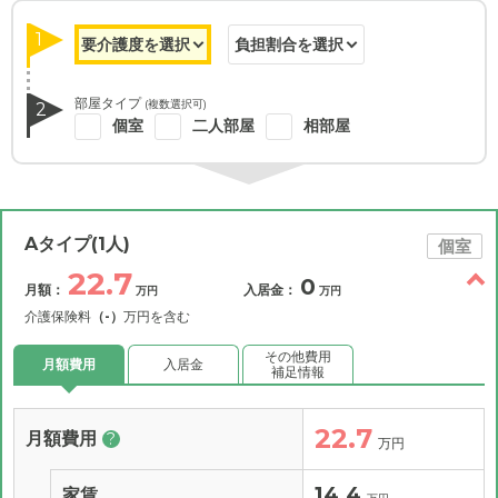
1
部屋タイプ
(複数選択可)
2
個室
二人部屋
相部屋
Aタイプ(1人)
個室
22.7
0
月額：
入居金：
万円
万円
介護保険料
（-）
万円を含む
その他費用
月額費用
入居金
補足情報
22.7
月額費用
?
万円
14.4
家賃