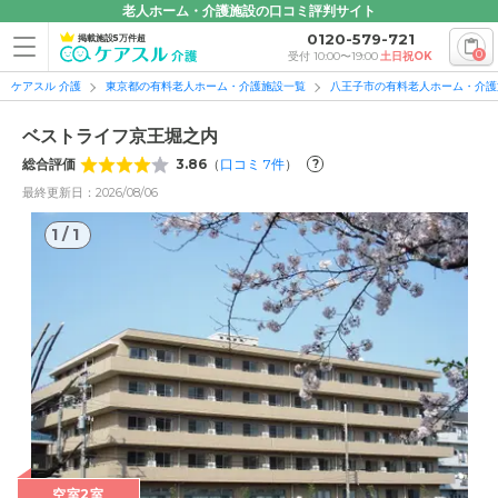
老人ホーム・介護施設の口コミ評判サイト
0120-579-721
掲載施設5万件超
0
受付 10:00〜19:00
土日祝OK
ケアスル 介護
東京都の有料老人ホーム・介護施設一覧
八王子市の有料老人ホーム・介護
ベストライフ京王堀之内
総合評価
3.86
（
口コミ
7
件
）
?
最終更新日：2026/08/06
1
/
1
1
/
1
空室2室