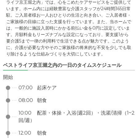
ライフ京王堀之内」では、心をこめたケアサービスをご提供して
います。ホーム内には経験豊富な介護スタッフが24時間365日常
駐。ご入居者様お一人おひとりの生活と向き合い、ご入居者様・
ご家族様の目線に立った支援を行っています。また、当ホームで
は、一般的に施設入居時にかかる前払い金を0円に設定していま
す。月額料金もリーズナブルな設定になっており、要支援1から
要介護5まで一律の利用料で生活できる点が魅力です。このよう
に、介護が必要な方やそのご家族様の将来的な不安を少しでも取
り除けるような仕組みづくりを大切にしています。
ベストライフ京王堀之内の一日のタイムスケジュール
開始
07:00
起床ケア
08:00
朝食
10:00
配茶・体操・入浴(週2回）・洗濯/清掃（1~2
回/週）
12:00
朝食