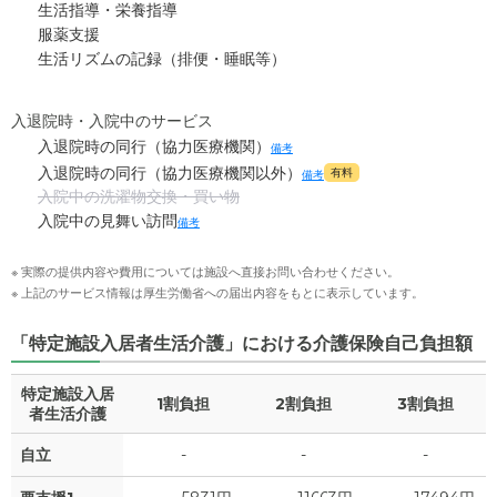
生活指導・栄養指導
服薬支援
生活リズムの記録（排便・睡眠等）
入退院時・入院中のサービス
入退院時の同行（協力医療機関）
備考
入退院時の同行（協力医療機関以外）
有料
備考
入院中の洗濯物交換・買い物
入院中の見舞い訪問
備考
※ 実際の提供内容や費用については施設へ直接お問い合わせください。
※ 上記のサービス情報は厚生労働省への届出内容をもとに表示しています。
「特定施設入居者生活介護」における介護保険自己負担額
特定施設入居
1割負担
2割負担
3割負担
者生活介護
自立
-
-
-