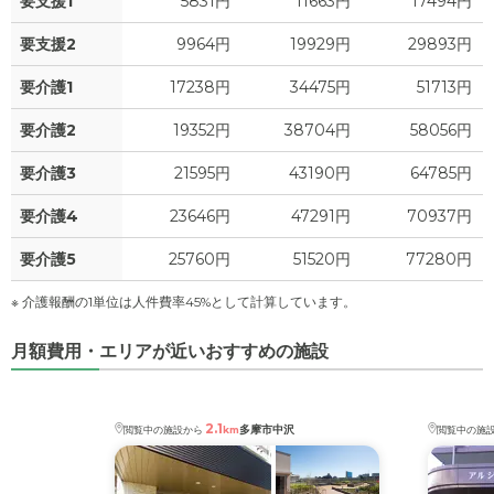
要支援1
5831円
11663円
17494円
要支援2
9964円
19929円
29893円
要介護1
17238円
34475円
51713円
要介護2
19352円
38704円
58056円
要介護3
21595円
43190円
64785円
要介護4
23646円
47291円
70937円
要介護5
25760円
51520円
77280円
※ 介護報酬の1単位は人件費率45%として計算しています。
月額費用・エリアが近いおすすめの施設
2.1
多摩市中沢
閲覧中の施設から
km
閲覧中の施