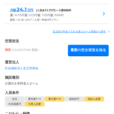
24.1
月額
万円
(入居金
32.1
万円) + 介護保険料
家
10.7
万円
管
5.2
万円
食
7.3
万円
他
9,000
円
2
個室 / 22.06~23m
/ 入居一時金0円プラン
足立区の年金で入れる老人ホーム特集から探す
空室状況
最新の空き状況を知る
満室
(2026/07/08 更新)
運営法人
社会福祉法人足立邦栄会
施設種別
介護付き有料老人ホーム
入居条件
自立
要支援1〜2
要介護1〜5
認知症可
保証人必要
生活保護可
引受人必要
こだわり・特徴