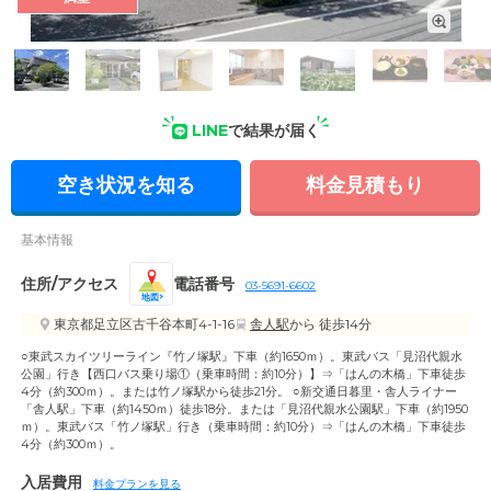
外観の写真
LINE
で結果が届く
空き状況を知る
料金見積もり
基本情報
住所/アクセス
電話番号
03-5691-6602
地図
東京都足立区古千谷本町4-1-16
舎人駅
から 徒歩14分
○東武スカイツリーライン『竹ノ塚駅』下車（約1650ｍ）。東武バス「見沼代親水
公園」行き【西口バス乗り場①（乗車時間：約10分）】⇒「はんの木橋」下車徒歩
4分（約300ｍ）。または竹ノ塚駅から徒歩21分。 ○新交通日暮里・舎人ライナー
「舎人駅」下車（約1450ｍ）徒歩18分。または「見沼代親水公園駅」下車（約1950
ｍ）。東武バス「竹ノ塚駅」行き（乗車時間：約10分）⇒「はんの木橋」下車徒歩
4分（約300ｍ）。
入居費用
料金プランを見る