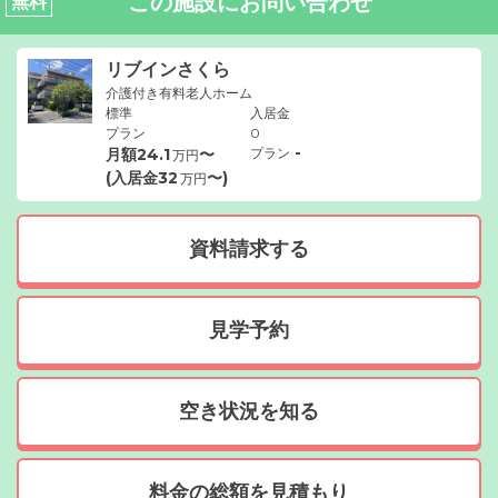
この施設にお問い合わせ
無料
リブインさくら
介護付き有料老人ホーム
標準
入居金
プラン
0
-
月額
24.1
〜
プラン
万円
(入居金
32
〜)
万円
資料請求する
見学予約
空き状況を知る
料金の総額を見積もり