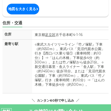
地図を大きく見る
住所・交通
住所
東京都
足立区
古千谷本町4-1-16
最寄り駅
○東武スカイツリーライン『竹ノ塚駅』下車
（約1650ｍ）。東武バス「見沼代親水公園」
行き【西口バス乗り場①（乗車時間：約10
分）】⇒「はんの木橋」下車徒歩4分（約
300ｍ）。または竹ノ塚駅から徒歩21分。 ○
新交通日暮里・舎人ライナー「舎人駅」下車
（約1450ｍ）徒歩18分。または「見沼代親水
公園駅」下車（約1950ｍ）。東武バス「竹ノ
塚駅」行き（乗車時間：約10分）⇒「はんの
木橋」下車徒歩4分（約300ｍ）。
カンタン60秒で申し込み