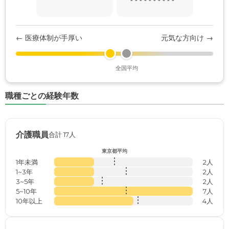
← 医療体制が手厚い
元気な方向け →
全国平均
職種ごとの経験年数
介護職員
合計 17人
東京都平均
1年未満
2人
1~3年
2人
3~5年
2人
5~10年
7人
10年以上
4人