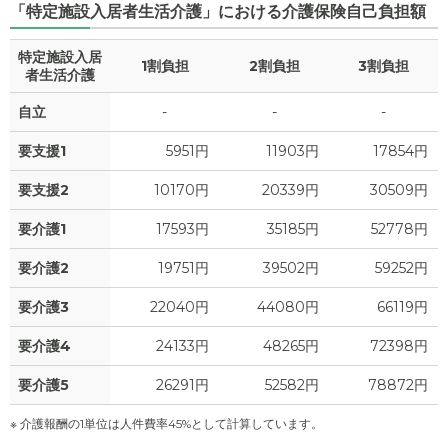
「特定施設入居者生活介護」における介護保険自己負担額
特定施設入居
1割負担
2割負担
3割負担
者生活介護
自立
-
-
-
要支援1
5951円
11903円
17854円
要支援2
10170円
20339円
30509円
要介護1
17593円
35185円
52778円
要介護2
19751円
39502円
59252円
要介護3
22040円
44080円
66119円
要介護4
24133円
48265円
72398円
要介護5
26291円
52582円
78872円
※ 介護報酬の1単位は人件費率45%として計算しています。