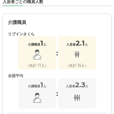
入居者ごとの職員人数
介護職員
リブインさくら
1
2.1
介護職員
人
入居者
人
:
（合計 17人）
（合計 35人）
全国平均
1
2.3
介護職員
人
入居者
人
: