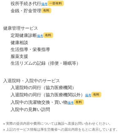
役所手続き代行
一部有料
備考
金銭・貯金管理
有料
健康管理サービス
定期健康診断
有料
備考
健康相談
生活指導・栄養指導
服薬支援
生活リズムの記録（排便・睡眠等）
入退院時・入院中のサービス
入退院時の同行（協力医療機関）
入退院時の同行（協力医療機関以外）
有料
備考
入院中の洗濯物交換・買い物
有料
備考
入院中の見舞い訪問
※ 実際の提供内容や費用については施設へ直接お問い合わせください。
※ 上記のサービス情報は厚生労働省への届出内容をもとに表示しています。