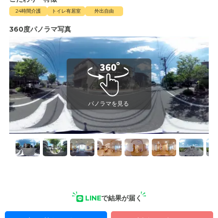
24時間介護
トイレ有居室
外出自由
360度パノラマ写真
LINE
で結果が届く