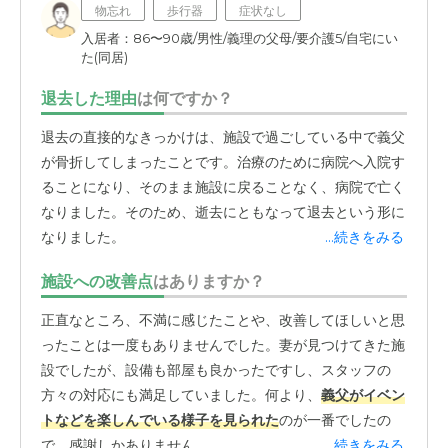
物忘れ
歩行器
症状なし
入居者：86〜90歳/男性/義理の父母/要介護5/自宅にい
た(同居)
退去した理由
は何ですか？
退去の直接的なきっかけは、施設で過ごしている中で義父
が骨折してしまったことです。治療のために病院へ入院す
ることになり、そのまま施設に戻ることなく、病院で亡く
なりました。そのため、逝去にともなって退去という形に
なりました。
...続きをみる
施設への改善点
はありますか？
正直なところ、不満に感じたことや、改善してほしいと思
ったことは一度もありませんでした。妻が見つけてきた施
設でしたが、設備も部屋も良かったですし、スタッフの
方々の対応にも満足していました。何より、
義父がイベン
トなどを楽しんでいる様子を見られた
のが一番でしたの
で、感謝しかありません。
...続きをみる