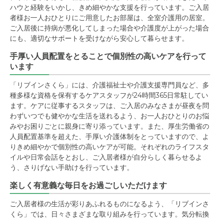
ハウと経験をいかし、きめ細やかな支援を行っています。ご入居
者様お一人おひとりにご用意したお部屋は、全室介護用の居室。
ご入居後に持病が悪化してしまった場合や介護度が上がった場合
にも、適切なサポートを受けながら安心して暮らせます。
手厚い人員配置をとることで個別性の高いケアを行って
います
「リブインさくら」には、介護福祉士や介護支援専門員など、多
種多様な資格を保有するケアスタッフが24時間365日常駐してい
ます。ケアに従事するスタッフは、ご入居のみなさまが昼夜を問
わずいつでも健やかな生活を送れるよう、お一人おひとりのお悩
みやお困りごとに親身に寄り添っています。また、厚生労働省の
人員配置基準を超えた、手厚い介護体制をとっていますので、よ
りきめ細やかで個別性の高いケアが可能。それぞれのライフスタ
イルや日常会話をとおし、ご入居者様が自分らしく暮らせるよ
う、さりげない手助けを行っています。
楽しく有意義な毎日をお過ごしいただけます
ご入居者様の生活が彩りあふれるものになるよう、「リブインさ
くら」では、日々さまざまな取り組みを行っています。気分転換