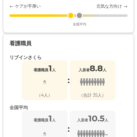
← ケアが手厚い
元気な方向け →
全国平均
看護職員
リブインさくら
1
8.8
看護職員
人
入居者
人
:
（4人）
（合計 35人）
全国平均
1
10.5
看護職員
人
入居者
人
:
...