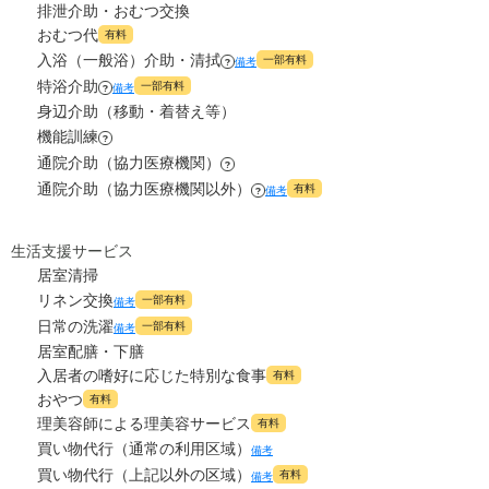
排泄介助・おむつ交換
おむつ代
有料
入浴（一般浴）介助・清拭
一部有料
備考
?
特浴介助
一部有料
備考
?
身辺介助（移動・着替え等）
機能訓練
?
通院介助（協力医療機関）
?
通院介助（協力医療機関以外）
有料
備考
?
生活支援サービス
居室清掃
リネン交換
一部有料
備考
日常の洗濯
一部有料
備考
居室配膳・下膳
入居者の嗜好に応じた特別な食事
有料
おやつ
有料
理美容師による理美容サービス
有料
買い物代行（通常の利用区域）
備考
買い物代行（上記以外の区域）
有料
備考