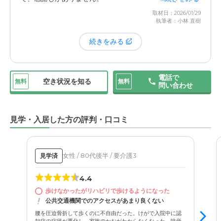
取材日：2026/01/29
執筆者：小林 直樹
続きをみる
電話で
空き状況を知る
無料
無料
問い合わせ
見学・入居した方の評判・口コミ
女性 / 80代後半 / 要介護3
見学済
4.4
歩けなかったがリハビリで歩けるようになった
公共交通機関でのアクセスがあまり良くない
腰を圧迫骨折して歩くのに不自由だった。けがで入院中に認
知症の症状が悪化し、家族のかおがわからなくなった。味覚