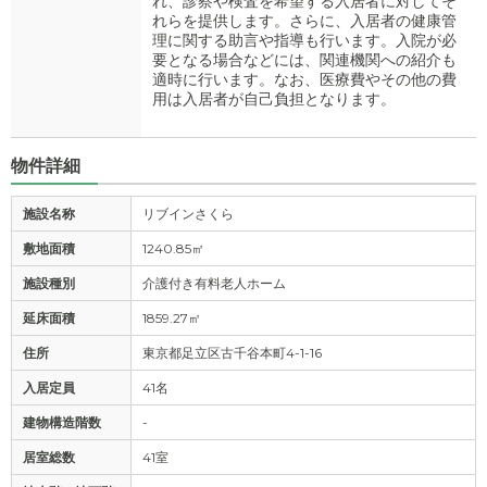
れ、診察や検査を希望する入居者に対してそ
れらを提供します。さらに、入居者の健康管
理に関する助言や指導も行います。入院が必
要となる場合などには、関連機関への紹介も
適時に行います。なお、医療費やその他の費
用は入居者が自己負担となります。
物件詳細
施設名称
リブインさくら
敷地面積
1240.85㎡
施設種別
介護付き有料老人ホーム
延床面積
1859.27㎡
住所
東京都足立区古千谷本町4-1-16
入居定員
41名
建物構造階数
-
居室総数
41室