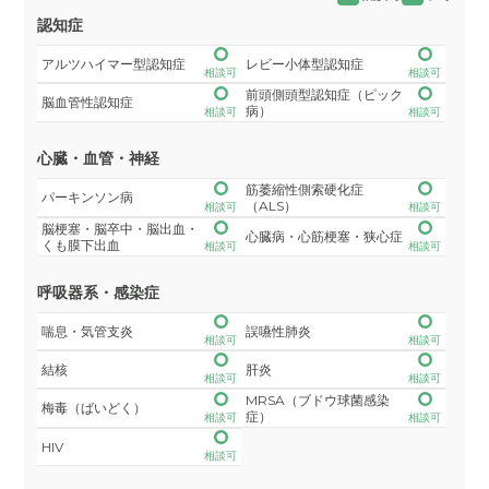
認知症
アルツハイマー型認知症
レビー小体型認知症
相談可
相談可
前頭側頭型認知症（ピック
脳血管性認知症
病）
相談可
相談可
心臓・血管・神経
筋萎縮性側索硬化症
パーキンソン病
（ALS）
相談可
相談可
脳梗塞・脳卒中・脳出血・
心臓病・心筋梗塞・狭心症
くも膜下出血
相談可
相談可
呼吸器系・感染症
喘息・気管支炎
誤嚥性肺炎
相談可
相談可
結核
肝炎
相談可
相談可
MRSA（ブドウ球菌感染
梅毒（ばいどく）
症）
相談可
相談可
HIV
相談可