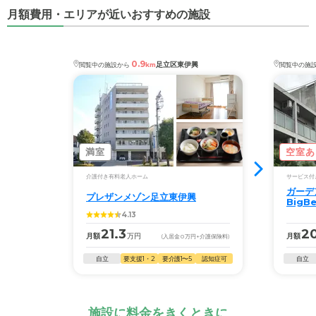
月額費用・エリアが近いおすすめの施設
0.9
足立区東伊興
閲覧中の施設から
km
閲覧中の施
満室
空室あ
介護付き有料老人ホーム
サービス付
ガーデ
プレザンメゾン足立東伊興
BigBe
4.13
21.3
20
月額
万円
月額
(入居金
0
万円
+介護保険料)
自立
要支援1・2
要介護1〜5
認知症可
自立
施設に料金をきくときに