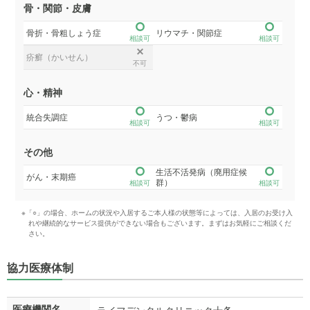
骨・関節・皮膚
骨折・骨粗しょう症
リウマチ・関節症
相談可
相談可
疥癬（かいせん）
不可
心・精神
統合失調症
うつ・鬱病
相談可
相談可
その他
生活不活発病（廃用症候
がん・末期癌
群）
相談可
相談可
※「○」の場合、ホームの状況や入居するご本人様の状態等によっては、入居のお受け入
れや継続的なサービス提供ができない場合もございます。まずはお気軽にご相談くだ
さい。
協力医療体制
医療機関名