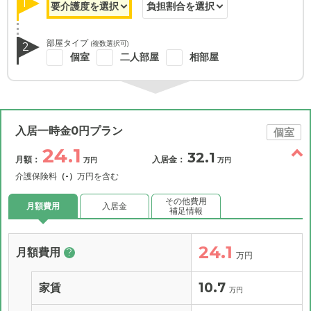
1
部屋タイプ
(複数選択可)
2
個室
二人部屋
相部屋
入居一時金0円プラン
個室
24.1
32.1
月額：
入居金：
万円
万円
介護保険料
（-）
万円を含む
その他費用
月額費用
入居金
補足情報
24.1
月額費用
?
万円
10.7
家賃
万円