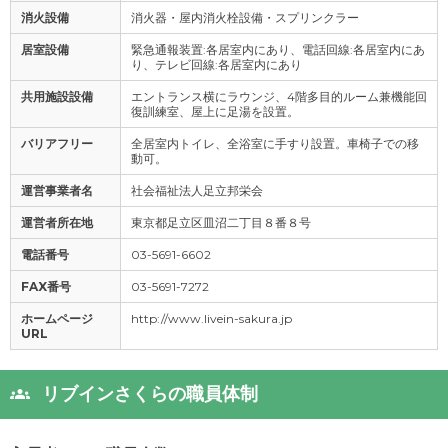
消火設備
消火器・屋内消火栓設備・スプリンクラー
居室設備
緊急通報装置:各居室内にあり、電話回線:各居室内にあ
り、テレビ回線:各居室内にあり
共用施設設備
エントランス横にラウンジ、4階多目的ルーム兼機能回
復訓練室、屋上に足湯を設置。
バリアフリー
全居室内トイレ、全浴室に手すり設置。車椅子での移
動可。
運営事業者名
社会福祉法人足立邦栄会
運営者所在地
東京都足立区皿沼二丁目８番８号
電話番号
03-5691-6602
FAX番号
03-5691-7272
ホームページ
http://www.livein-sakura.jp
URL
リブインさくらの職員体制