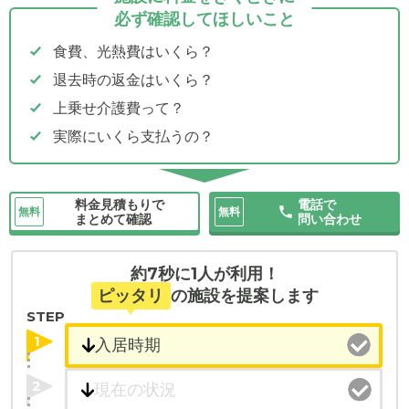
必ず確認してほしいこと
食費、光熱費はいくら？
退去時の返金はいくら？
上乗せ介護費って？
実際にいくら支払うの？
料金見積もりで
電話で
無料
無料
まとめて確認
問い合わせ
約7秒に1人が利用！
ピッタリ
の施設を提案します
STEP
1
2