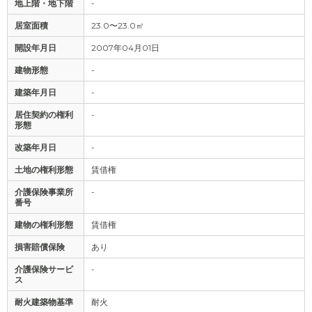
地上階・地下階
-
居室面積
23.0〜23.0㎡
開設年月日
2007年04月01日
建物形態
-
建築年月日
-
居住契約の権利
-
形態
改築年月日
-
土地の権利形態
賃借権
介護保険事業所
-
番号
建物の権利形態
賃借権
損害賠償保険
あり
介護保険サービ
-
ス
耐火建築物基準
耐火