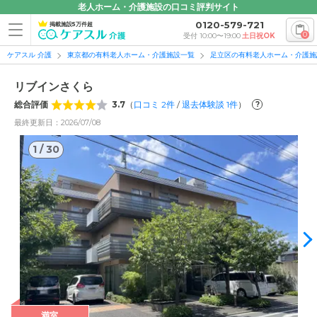
老人ホーム・介護施設の口コミ評判サイト
0120-579-721
掲載施設5万件超
0
受付 10:00〜19:00
土日祝OK
ケアスル 介護
東京都の有料老人ホーム・介護施設一覧
足立区の有料老人ホーム・介護施
リブインさくら
総合評価
3.7
（
口コミ
2
件
/
退去体験談
1
件
）
?
最終更新日：2026/07/08
1
/
30
1
/
30
満室