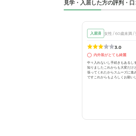
見学・入居した方の評判・口
女性 / 60歳未満 /
入居済
3.0
内外装がとても綺麗
中々入れないし手続きもあるし
知りましたこれからも大変だけど
張ってくれたからスムーズに進
ですこれからもよろしくお願いしま