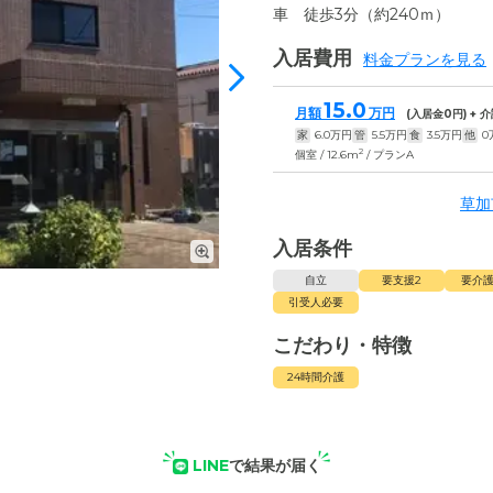
車 徒歩3分（約240ｍ）
入居費用
料金プランを見る
15.0
月額
万円
(入居金
0
円) +
家
6.0
万円
管
5.5
万円
食
3.5
万円
他
0
2
個室 / 12.6m
/ プランA
草加
入居条件
自立
要支援2
要介護
引受人必要
こだわり・特徴
24時間介護
LINE
で結果が届く