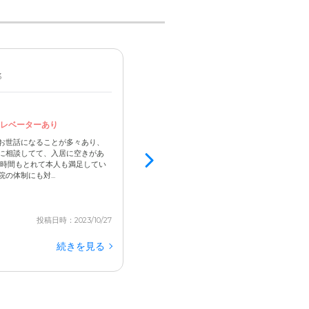
3
男性 / 80代後半 / 自立
見学済
3.8
エレベーターあり
自宅から近いので訪問しやすい
お世話になることが多々あり、
施設内が清潔でスタッフの目が行き届いていた
に相談してて、入居に空きがあ
自宅から近いのでその点も良かったです。 スタ
な時間もとれて本人も満足してい
いているように感じました。こういう基本的な
体制にも対...
ていると安心します。 特別目立ったところはなく、
投稿日時：2023/10/27
続きを見る