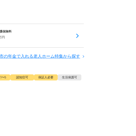
 介護保険料
万円
市の年金で入れる老人ホーム特集から探す
1〜5
認知症可
保証人必要
生活保護可