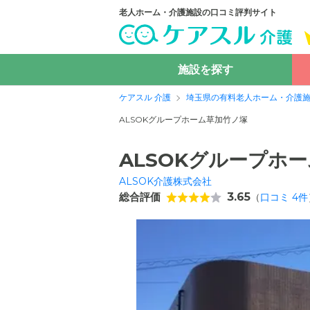
老人ホーム・介護施設の口コミ評判サイト
施設を探す
ケアスル 介護
埼玉県の有料老人ホーム・介護
ALSOKグループホーム草加竹ノ塚
ALSOKグループホ
ALSOK介護株式会社
総合評価
3.65
（
口コミ
4
件