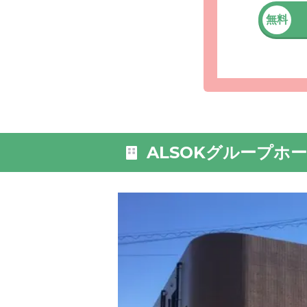
無料
外観: 施
車場も完
ALSOKグループホ