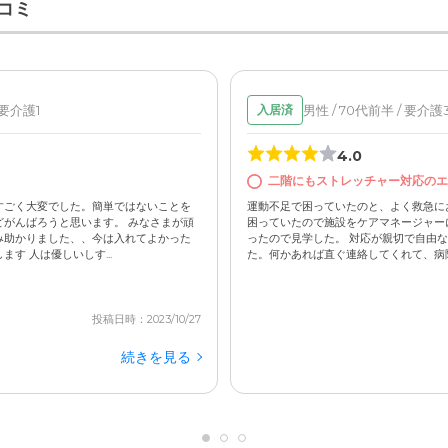
コミ
 要介護1
男性 / 70代前半 / 要介護
入居済
4.0
二階にもストレッチャー対応の
すごく大変でした。簡単ではないことを
運動不足で困っていたのと、よく救急に
がんばろうと思います。 みなさまが頑
困っていたので施設をケアマネージャー
み助かりました、、今は入れてよかった
ったので見学した。 対応が親切で自由
す 人は優しいしす...
た。何かあれば直ぐ連絡してくれて、病院の
投稿日時：2023/10/27
続きを見る