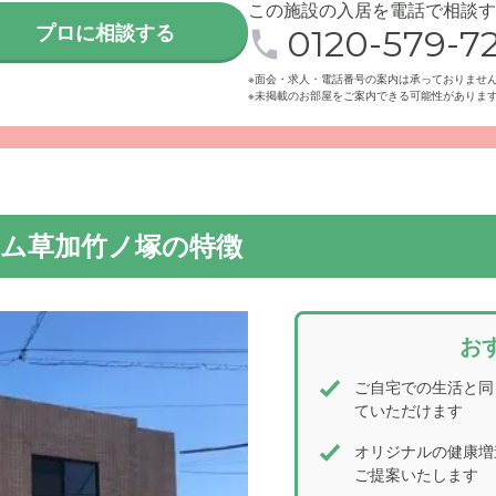
この施設の入居を電話で相談す
プロに相談する
0120-579-72
※面会・求人・電話番号の案内は承っておりませ
※未掲載のお部屋をご案内できる可能性がありま
設は閑静な住宅地の中にあり、周囲の環境に馴染んだ落ち着いた
備しております。
ーム草加竹ノ塚の特徴
お
ご自宅での生活と同
ていただけます
オリジナルの健康増
ご提案いたします