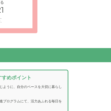
る
1
ん。
す。
外観で、駐
居室内設備: 居室には電動リクライニング式ベ
も楽にご起床していただけます。
すすめポイント
じように、自分のペースを大切に暮らし
進プログラムにて、活力あふれる毎日を