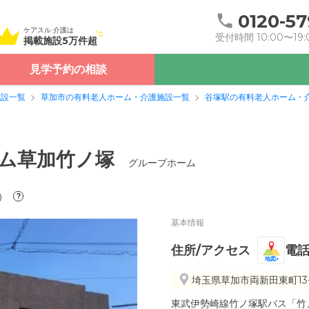
0120-57
ケアスル 介護は
受付時間 10:00〜19:
掲載施設5万件超
見学予約の相談
施設一覧
草加市の有料老人ホーム・介護施設一覧
谷塚駅の有料老人ホーム・
ーム草加竹ノ塚
グループホーム
）
?
基本情報
住所/アクセス
電
地図
埼玉県草加市両新田東町13-
東武伊勢崎線竹ノ塚駅バス「竹