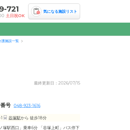
9-721
気になる施設リスト
0
00
土日祝OK
介護施設一覧
最終更新日：2026/07/15
話番号
048-923-1616
1
谷塚駅
から 徒歩18分
ノ塚駅西口」乗車6分 「谷塚上町」バス停下