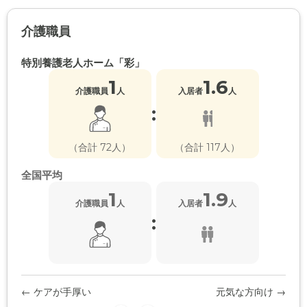
介護職員
特別養護老人ホーム「彩」
1
1.6
介護職員
人
入居者
人
:
（合計 72人）
（合計 117人）
全国平均
1
1.9
介護職員
人
入居者
人
:
← ケアが手厚い
元気な方向け →