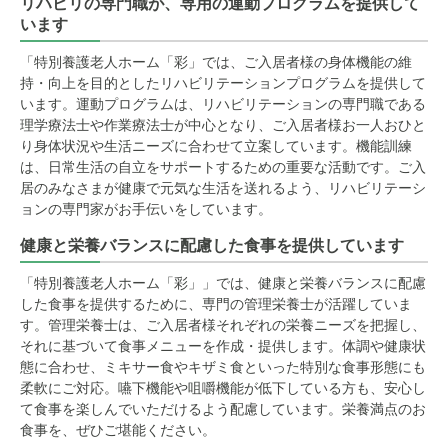
リハビリの専門職が、専用の運動プログラムを提供して
います
「特別養護老人ホーム「彩」では、ご入居者様の身体機能の維
持・向上を目的としたリハビリテーションプログラムを提供して
います。運動プログラムは、リハビリテーションの専門職である
理学療法士や作業療法士が中心となり、ご入居者様お一人おひと
り身体状況や生活ニーズに合わせて立案しています。機能訓練
は、日常生活の自立をサポートするための重要な活動です。ご入
居のみなさまが健康で元気な生活を送れるよう、リハビリテーシ
ョンの専門家がお手伝いをしています。
健康と栄養バランスに配慮した食事を提供しています
「特別養護老人ホーム「彩」」では、健康と栄養バランスに配慮
した食事を提供するために、専門の管理栄養士が活躍していま
す。管理栄養士は、ご入居者様それぞれの栄養ニーズを把握し、
それに基づいて食事メニューを作成・提供します。体調や健康状
態に合わせ、ミキサー食やキザミ食といった特別な食事形態にも
柔軟にご対応。嚥下機能や咀嚼機能が低下している方も、安心し
て食事を楽しんでいただけるよう配慮しています。栄養満点のお
食事を、ぜひご堪能ください。