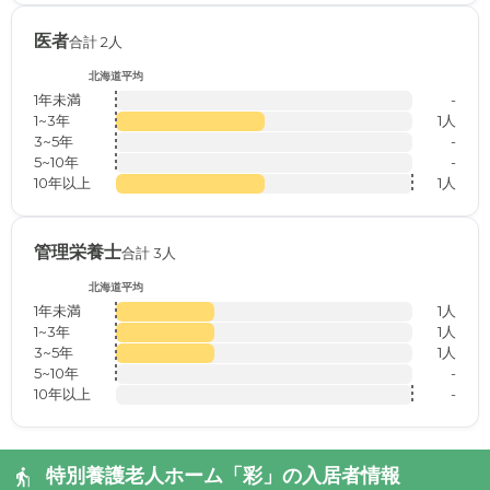
医者
合計 2人
北海道平均
1年未満
-
1~3年
1人
3~5年
-
5~10年
-
10年以上
1人
管理栄養士
合計 3人
北海道平均
1年未満
1人
1~3年
1人
3~5年
1人
5~10年
-
10年以上
-
特別養護老人ホーム「彩」の入居者情報