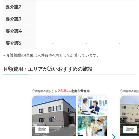
要介護2
-
-
-
要介護3
-
-
-
要介護4
-
-
-
要介護5
-
-
-
※ 介護報酬の1単位は人件費率45%として計算しています。
月額費用・エリアが近いおすすめの施設
26.8
恵庭市黄金南
閲覧中の施設から
km
閲覧中の施
満室
満室