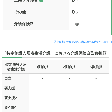
0
上乗せ介護費
?
万円
0
その他
万円
-
介護保険料
万円
苫小牧市の年金で入れる老人ホーム特集から探す
「特定施設入居者生活介護」における介護保険自己負担額
特定施設入居
1割負担
2割負担
3割負担
者生活介護
自立
-
-
-
要支援1
-
-
-
要支援2
-
-
-
要介護1
-
-
-