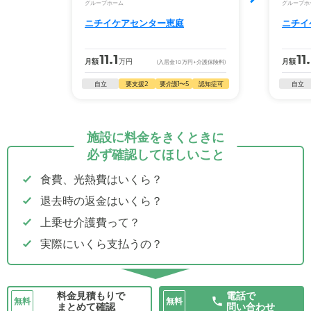
グループホーム
グループホ
ニチイケアセンター恵庭
ニチイ
11.1
11
月額
万円
月額
(入居金
10
万円
+介護保険料)
自立
要支援2
要介護1〜5
認知症可
自立
施設に料金をきくときに
必ず確認してほしいこと
食費、光熱費はいくら？
退去時の返金はいくら？
上乗せ介護費って？
実際にいくら支払うの？
料金見積もりで
電話で
無料
無料
まとめて確認
問い合わせ