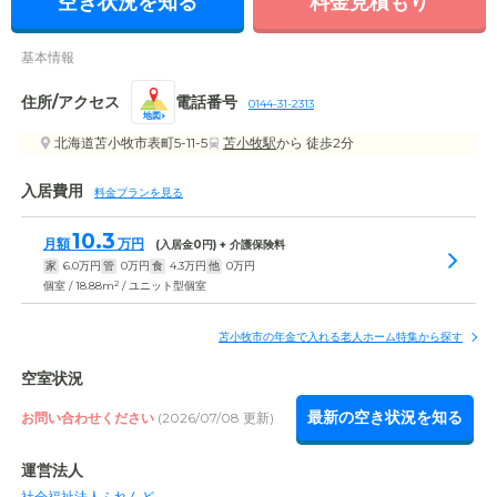
空き状況を知る
料金見積もり
基本情報
住所/アクセス
電話番号
0144-31-2313
地図
北海道苫小牧市表町5-11-5
苫小牧駅
から 徒歩2分
入居費用
料金プランを見る
10.3
月額
万円
(入居金
0
円) + 介護保険料
家
6.0
万円
管
0
万円
食
4.3
万円
他
0
万円
2
個室 / 18.88m
/ ユニット型個室
苫小牧市の年金で入れる老人ホーム特集から探す
空室状況
最新の空き状況を知る
お問い合わせください
(2026/07/08 更新)
運営法人
社会福祉法人ふれんど