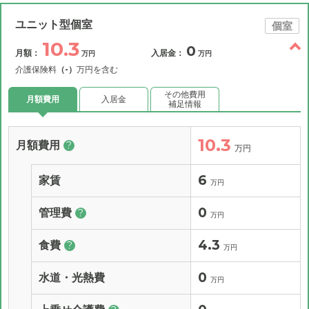
ユニット型個室
個室
10.3
0
月額：
入居金：
万円
万円
介護保険料
（-）
万円を含む
その他費用
月額費用
入居金
補足情報
10.3
月額費用
?
万円
6
家賃
万円
0
管理費
?
万円
4.3
食費
?
万円
0
水道・光熱費
万円