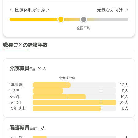
← 医療体制が手厚い
元気な方向け →
全国平均
職種ごとの経験年数
介護職員
合計 72人
北海道平均
1年未満
10人
1~3年
8人
3~5年
14人
5~10年
22人
10年以上
18人
看護職員
合計 15人