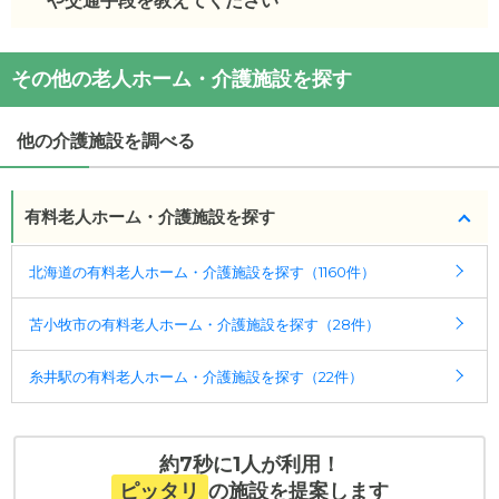
のとおりです。
や交通手段を教えてください
・初期費用が
0
万円
・月額費用が
10.3
万円
特別養護老人ホーム「彩」
の
交通アクセス
その他の老人ホーム・介護施設を探す
・
住所：
北海道
苫小牧市
表町5-11-5
特別養護老人ホーム「彩」
の対応可能な入居条件は
・
最寄り駅：
苫小牧駅
0.1km
青葉駅
2.7km
糸井駅
次のとおりです。
4.7km
他の介護施設を調べる
・要介護度：要介護1、要介護2、要介護3、要介護
4、要介護5
有料老人ホーム・介護施設を探す
ケアスル 介護では詳細な
料金プラン
をご確認頂けま
す。詳しくは
こちら
。
北海道の有料老人ホーム・介護施設を探す（1160件）
◎ケアスル 介護の3つの特徴
苫小牧市の有料老人ホーム・介護施設を探す（28件）
・経験豊富な入居相談員が完全無料で施設探しをサ
ポート
糸井駅の有料老人ホーム・介護施設を探す（22件）
入居相談：
0120-579-721
（無料）
受付時間：10：00～19：00
・全国10000件の介護施設情報を掲載
約7秒に1人が利用！
幅広い選択肢の中から、条件にあった施設を選ぶ
ピッタリ
の施設を提案します