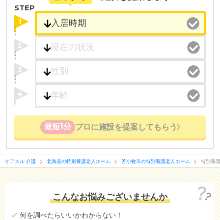
ことができます。
STEP
1
・こだわりの条件や医療体制から施設を探せる
たとえば「カラオケ」「麻雀」が楽しめる施設、
2
「夫婦入居可」の施設、「看取り可」の施設など、
医療・看護体制から施設を探すこともできます。
3
4
最短1分
プロに施設を提案してもらう
ケアスル 介護
北海道の特別養護老人ホーム
苫小牧市の特別養護老人ホーム
特別養
こんなお悩みございませんか
何を調べたらいいかわからない！