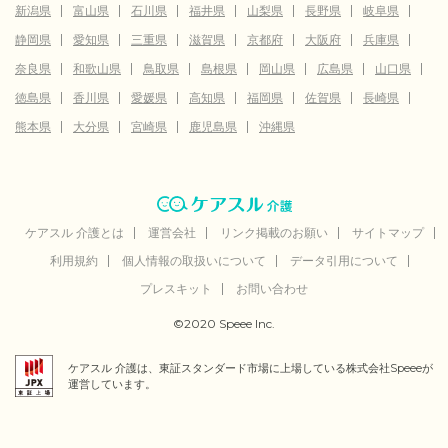
新潟県
富山県
石川県
福井県
山梨県
長野県
岐阜県
静岡県
愛知県
三重県
滋賀県
京都府
大阪府
兵庫県
奈良県
和歌山県
鳥取県
島根県
岡山県
広島県
山口県
徳島県
香川県
愛媛県
高知県
福岡県
佐賀県
長崎県
熊本県
大分県
宮崎県
鹿児島県
沖縄県
ケアスル 介護とは
運営会社
リンク掲載のお願い
サイトマップ
利用規約
個人情報の取扱いについて
データ引用について
プレスキット
お問い合わせ
©2020 Speee Inc.
ケアスル 介護は、東証スタンダード市場に上場している株式会社Speeeが
運営しています。