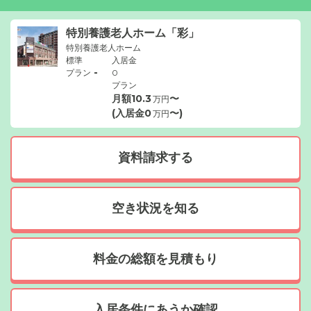
特別養護老人ホーム「彩」
特別養護老人ホーム
標準
入居金
-
プラン
0
プラン
月額
10.3
〜
万円
(入居金
0
〜)
万円
資料請求する
空き状況を知る
料金の総額を見積もり
入居条件にあうか確認