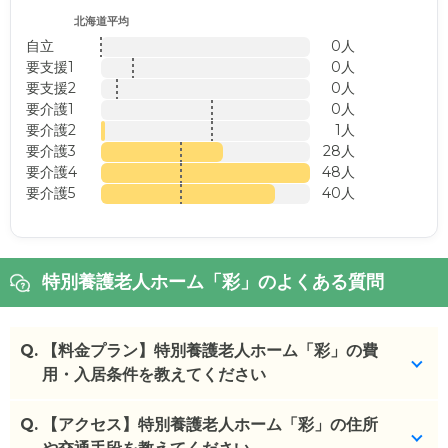
北海道平均
自立
0人
要支援1
0人
要支援2
0人
要介護1
0人
要介護2
1人
要介護3
28人
要介護4
48人
要介護5
40人
特別養護老人ホーム「彩」のよくある質問
Q.
【料金プラン】特別養護老人ホーム「彩」の費
用・入居条件を教えてください
Q.
特別養護老人ホーム「彩」
【アクセス】特別養護老人ホーム「彩」の住所
の入居金・月額料金は次