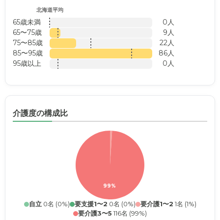
北海道平均
65歳未満
0人
65〜75歳
9人
75〜85歳
22人
85〜95歳
86人
95歳以上
0人
介護度の構成比
99%
自立
0名 (0%)
要支援1〜2
0名 (0%)
要介護1〜2
1名 (1%)
要介護3〜5
116名 (99%)