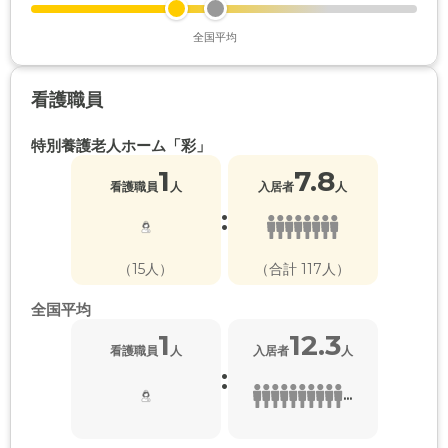
全国平均
看護職員
特別養護老人ホーム「彩」
1
7.8
看護職員
人
入居者
人
:
（15人）
（合計 117人）
全国平均
1
12.3
看護職員
人
入居者
人
:
...