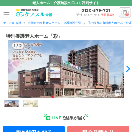
老人ホーム・介護施設の口コミ評判サイト
0120-579-721
掲載施設5万件超
0
受付 10:00〜19:00
土日祝OK
ケアスル 介護
北海道の有料老人ホーム・介護施設一覧
苫小牧市の有料老人ホーム・介護
特別養護老人ホーム「彩」
1
/
2
1
/
2
LINE
で結果が届く
外観: 日常的に手厚い介護を必要とされる方も、安心してのび
のびとお過ごしいただけるよう努めています。