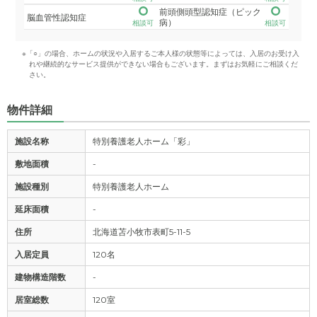
前頭側頭型認知症（ピック
脳血管性認知症
病）
相談可
相談可
※「○」の場合、ホームの状況や入居するご本人様の状態等によっては、入居のお受け入
れや継続的なサービス提供ができない場合もございます。まずはお気軽にご相談くだ
さい。
物件詳細
施設名称
特別養護老人ホーム「彩」
敷地面積
-
施設種別
特別養護老人ホーム
延床面積
-
住所
北海道苫小牧市表町5-11-5
入居定員
120名
建物構造階数
-
居室総数
120室