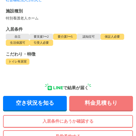
施設種別
特別養護老人ホーム
入居条件
自立
要支援1〜2
要介護1〜5
認知症可
保証人必要
生活保護可
引受人必要
こだわり・特徴
トイレ有居室
LINE
で結果が届く
空き状況を知る
料金見積もり
入居条件にあうか確認する