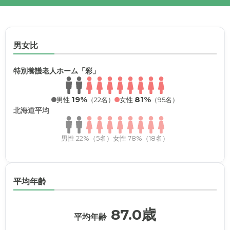
男女比
特別養護老人ホーム「彩」
19%
81%
男性
（22名）
女性
（95名）
北海道平均
男性 22%（5名）
女性 78%（18名）
平均年齢
87.0歳
平均年齢