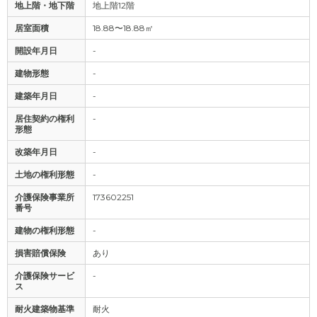
地上階・地下階
地上階12階
居室面積
18.88〜18.88㎡
開設年月日
-
建物形態
-
建築年月日
-
居住契約の権利
-
形態
改築年月日
-
土地の権利形態
-
介護保険事業所
173602251
番号
建物の権利形態
-
損害賠償保険
あり
介護保険サービ
-
ス
耐火建築物基準
耐火