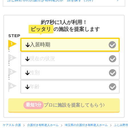
約7秒に1人が利用！
ピッタリ
の施設を提案します
STEP
1
2
3
4
最短1分
プロに施設を提案してもらう
ケアスル 介護
介護付き有料老人ホーム
埼玉県の介護付き有料老人ホーム
ふじみ野