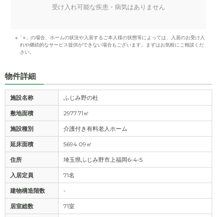
受け入れ可能な疾患・病気はありません
※「○」の場合、ホームの状況や入居するご本人様の状態等によっては、入居のお受け入
れや継続的なサービス提供ができない場合もございます。まずはお気軽にご相談くだ
さい。
物件詳細
施設名称
ふじみ野の杜
敷地面積
2977.71㎡
施設種別
介護付き有料老人ホーム
延床面積
5694.09㎡
住所
埼玉県ふじみ野市上福岡6-4-5
入居定員
71名
建物構造階数
-
居室総数
71室