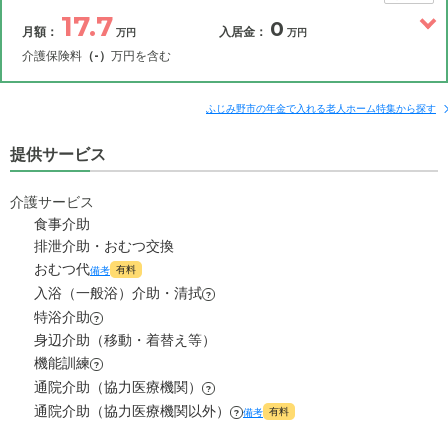
17.7
0
月額：
入居金：
万円
万円
介護保険料
（-）
万円を含む
その他費用
月額費用
入居金
補足情報
ふじみ野市の年金で入れる老人ホーム特集から探す
提供サービス
17.7
月額費用
?
万円
介護サービス
6
家賃
万円
食事介助
排泄介助・おむつ交換
6
管理費
?
おむつ代
万円
有料
備考
入浴（一般浴）介助・清拭
?
5.7
食費
?
万円
特浴介助
?
身辺介助（移動・着替え等）
0
水道・光熱費
機能訓練
万円
?
通院介助（協力医療機関）
?
0
上乗せ介護費
?
万円
通院介助（協力医療機関以外）
有料
備考
?