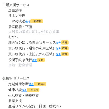
0
その他
万円
生活支援サービス
居室清掃
-
介護保険料
万円
リネン交換
日常の洗濯
一部有料
備考
居室配膳・下膳
入居者の嗜好に応じた特別な食事
おやつ
理美容師による理美容サービス
有料
備考
買い物代行（通常の利用区域）
有料
備考
買い物代行（上記以外の区域）
有料
備考
役所手続き代行
有料
備考
金銭・貯金管理
健康管理サービス
定期健康診断
一部有料
備考
健康相談
一部有料
備考
生活指導・栄養指導
服薬支援
生活リズムの記録（排便・睡眠等）