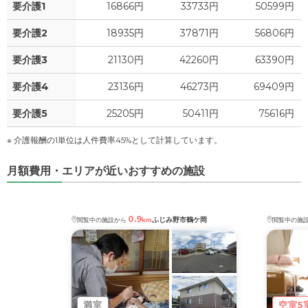
要介護1
16866円
33733円
50599円
要介護2
18935円
37871円
56806円
要介護3
21130円
42260円
63390円
要介護4
23136円
46273円
69409円
要介護5
25205円
50411円
75616円
※ 介護報酬の1単位は人件費率45%として計算しています。
月額費用・エリアが近いおすすめの施設
0.9
ふじみ野市鶴ケ岡
閲覧中の施設から
km
閲覧中の施
満室
空室5