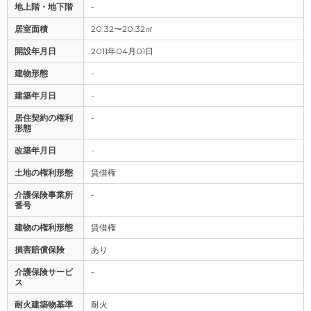
地上階・地下階
-
居室面積
20.32〜20.32㎡
開設年月日
2011年04月01日
建物形態
-
建築年月日
-
居住契約の権利
-
形態
改築年月日
-
土地の権利形態
賃借権
介護保険事業所
-
番号
建物の権利形態
賃借権
損害賠償保険
あり
介護保険サービ
-
ス
耐火建築物基準
耐火