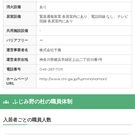
消火設備
あり
居室設備
緊急通報装置:各居室内にあり、電話回線:なし、テレビ
回線:各居室内にあり
共用施設設備
-
バリアフリー
ー
運営事業者名
株式会社千雅
運営者所在地
神奈川県横浜市緑区上山二丁目35番1号
電話番号
049-267-7011
ホームページ
http://www.chi-ga.jp/fujiminonomori/
URL
ふじみ野の杜の職員体制
入居者ごとの職員人数