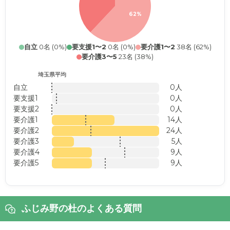
62%
自立
0名 (0%)
要支援1〜2
0名 (0%)
要介護1〜2
38名 (62%)
要介護3〜5
23名 (38%)
埼玉県平均
自立
0人
要支援1
0人
要支援2
0人
要介護1
14人
要介護2
24人
要介護3
5人
要介護4
9人
要介護5
9人
ふじみ野の杜のよくある質問