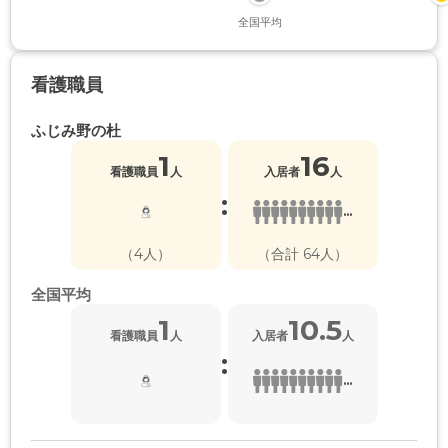
全国平均
看護職員
ふじみ野の杜
1
16
看護職員
人
入居者
人
:
...
（4人）
（合計 64人）
全国平均
1
10.5
看護職員
人
入居者
人
:
...