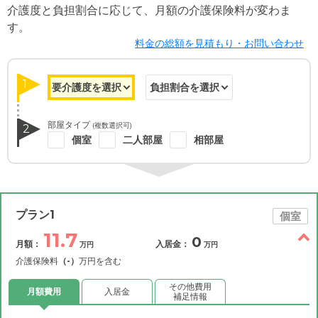
介護度と負担割合に応じて、月額の介護保険料が変わま
す。
料金の総額を見積もり・お問い合わせ
1
部屋タイプ
(複数選択可)
2
個室
二人部屋
相部屋
プラン1
個室
11.7
0
月額：
入居金：
万円
万円
介護保険料
（-）
万円を含む
その他費用
月額費用
入居金
補足情報