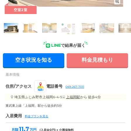
1
/
8
空室2室
LINE
で結果が届く
空き状況を知る
料金見積もり
基本情報
外観の写真
住所/アクセス
電話番号
049-267-7011
地図
埼玉県ふじみ野市上福岡6-4-5
上福岡駅
から 徒歩4分
東武東上線「上福岡」駅から徒歩約5分
入居費用
料金プランを見る
11.7
月額
万円
(入居金
0
円) + 介護保険料