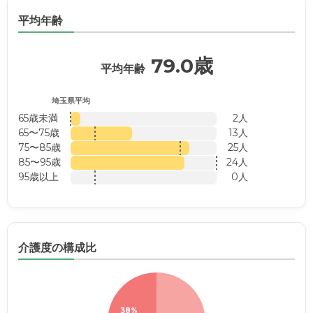
平均年齢
79.0歳
平均年齢
埼玉県平均
65歳未満
2人
65〜75歳
13人
75〜85歳
25人
85〜95歳
24人
95歳以上
0人
介護度の構成比
38%