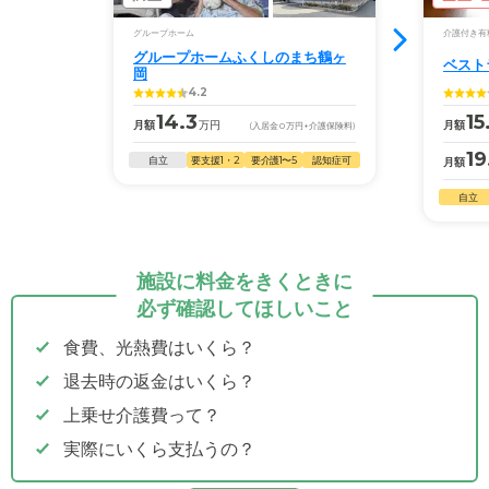
グループホーム
介護付き有
グループホームふくしのまち鶴ヶ
ベスト
岡
4.2
14.3
15
月額
万円
月額
(入居金
0
万円
+介護保険料)
19
自立
要支援1・2
要介護1〜5
認知症可
月額
自立
施設に料金をきくときに
必ず確認してほしいこと
食費、光熱費はいくら？
退去時の返金はいくら？
上乗せ介護費って？
実際にいくら支払うの？