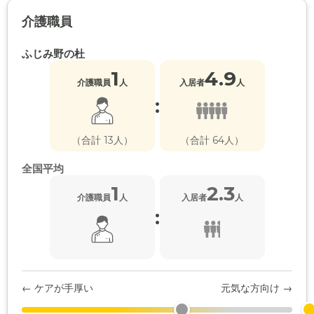
介護職員
ふじみ野の杜
1
4.9
介護職員
人
入居者
人
:
（合計 13人）
（合計 64人）
全国平均
1
2.3
介護職員
人
入居者
人
:
← ケアが手厚い
元気な方向け →