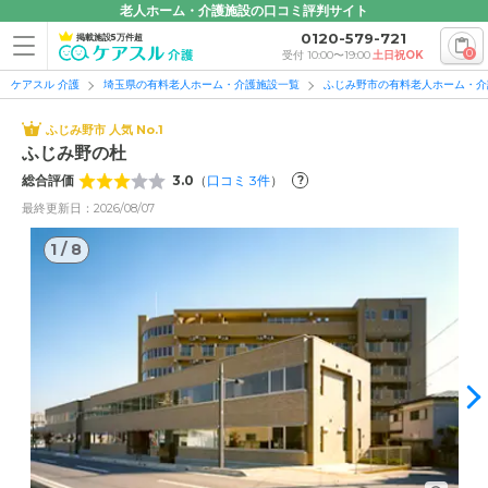
老人ホーム・介護施設の口コミ評判サイト
0120-579-721
掲載施設5万件超
0
受付 10:00〜19:00
土日祝OK
ケアスル 介護
埼玉県の有料老人ホーム・介護施設一覧
ふじみ野市の有料老人ホーム・介
ふじみ野市 人気 No.1
ふじみ野の杜
総合評価
3.0
（
口コミ
3
件
）
?
最終更新日：2026/08/07
1
/
8