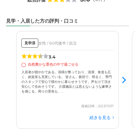
見学・入居した方の評判・口コミ
女性 / 60代後半 / 自立
見学済
3.4
自然豊かな景色の中で過ごせる
入居者が穏やかである。清掃が整っており、清潔、食道も広
く、娯楽室も充実している。 皆さん、親切で、明るく、専門
のスタッフで安心で穏やかに暮らせそうです。声をけて頂き
安心して住めそうです。 介護施設とは思えないような豪華さ
を感じる。周りの景色も、...
投稿日時：2023/11/07
続きを見る