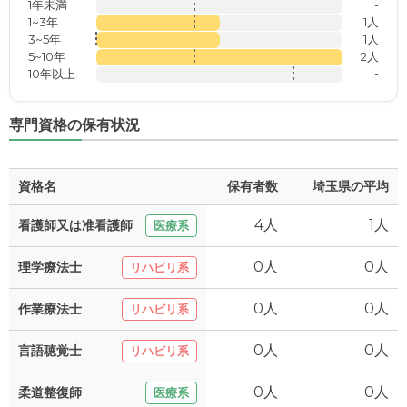
1年未満
-
1~3年
1人
3~5年
1人
5~10年
2人
10年以上
-
専門資格の保有状況
資格名
保有者数
埼玉県の平均
4人
1人
看護師又は准看護師
医療系
0人
0人
理学療法士
リハビリ系
0人
0人
作業療法士
リハビリ系
0人
0人
言語聴覚士
リハビリ系
0人
0人
柔道整復師
医療系