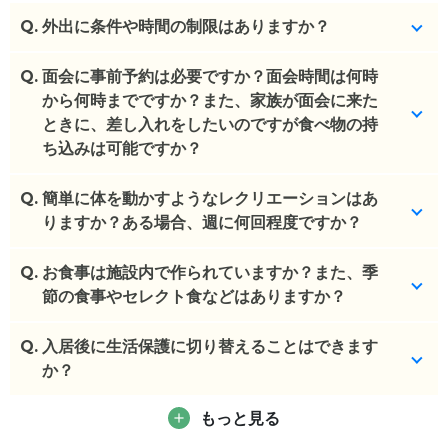
Q.
外出に条件や時間の制限はありますか？
Q.
事前申請あればご家族同伴で外出可能です。
面会に事前予約は必要ですか？面会時間は何時
から何時までですか？また、家族が面会に来た
(回答者: 施設担当者,回答日: 2024/04/04)
ときに、差し入れをしたいのですが食べ物の持
ち込みは可能ですか？
Q.
事前予約が必要です。時間帯は、9:30-11:30,13:30-
簡単に体を動かすようなレクリエーションはあ
16:00の間、1回30分間となります。2名様まで面会
りますか？ある場合、週に何回程度ですか？
可能ですが、乳幼児の立ち入りはお断りしておりま
す。
Q.
施設では行っておりません。併設のデイサービスで
お食事は施設内で作られていますか？また、季
また、差し入れの持ち込みは基本可能ですが生もの
レクを実施しています。
節の食事やセレクト食などはありますか？
はご遠慮いただいております。
(回答者: 施設担当者,回答日: 2024/04/04)
Q.
施設内で調理しているものを提供しております。
入居後に生活保護に切り替えることはできます
(回答者: 施設担当者,回答日: 2024/04/04)
また、季節食や特別食のご用意もございます。
か？
(回答者: 施設担当者,回答日: 2024/04/04)
もっと見る
相談可能でございます。