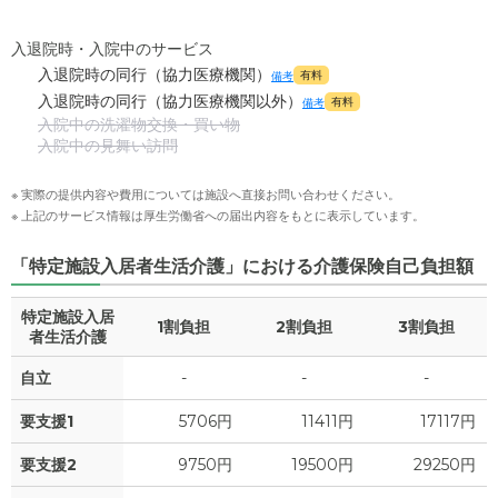
入退院時・入院中のサービス
入退院時の同行（協力医療機関）
有料
備考
入退院時の同行（協力医療機関以外）
有料
備考
入院中の洗濯物交換・買い物
入院中の見舞い訪問
※ 実際の提供内容や費用については施設へ直接お問い合わせください。
※ 上記のサービス情報は厚生労働省への届出内容をもとに表示しています。
「特定施設入居者生活介護」における介護保険自己負担額
特定施設入居
1割負担
2割負担
3割負担
者生活介護
自立
-
-
-
要支援1
5706円
11411円
17117円
要支援2
9750円
19500円
29250円