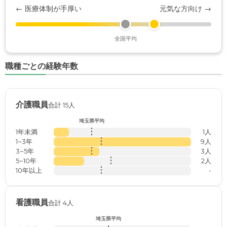
← 医療体制が手厚い
元気な方向け →
全国平均
職種ごとの経験年数
介護職員
合計 15人
埼玉県平均
1年未満
1人
1~3年
9人
3~5年
3人
5~10年
2人
10年以上
-
看護職員
合計 4人
埼玉県平均