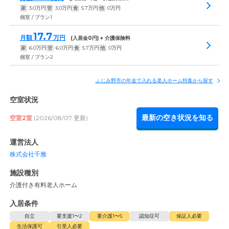
家
3.0
万円
管
3.0
万円
食
5.7
万円
他
0
万円
個室 / プラン1
17.7
月額
万円
(入居金
0
円) + 介護保険料
家
6.0
万円
管
6.0
万円
食
5.7
万円
他
0
万円
個室 / プラン2
ふじみ野市の年金で入れる老人ホーム特集から探す
空室状況
最新の空き状況を知る
空室2室
(2026/08/07 更新)
運営法人
株式会社千雅
施設種別
介護付き有料老人ホーム
入居条件
自立
要支援1〜2
要介護1〜5
認知症可
保証人必要
生活保護可
引受人必要