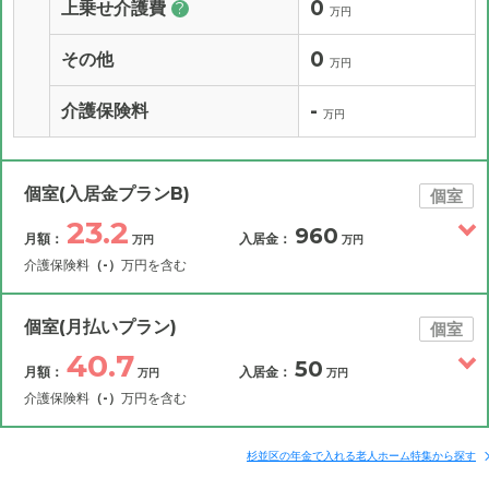
0
上乗せ介護費
?
万円
0
その他
万円
-
介護保険料
万円
個室(入居金プランB)
個室
23.2
960
月額：
入居金：
万円
万円
介護保険料
（-）
万円を含む
その他費用
月額費用
入居金
補足情報
個室(月払いプラン)
個室
40.7
50
月額：
入居金：
万円
万円
23.2
月額費用
?
万円
介護保険料
（-）
万円を含む
9.5
その他費用
家賃
月額費用
入居金
万円
補足情報
杉並区の年金で入れる老人ホーム特集から探す