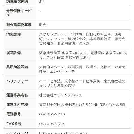
損害賠償保険
あり
介護保険サービ
-
ス
耐火建築物基準
耐火
消火設備
スプリンクラー、非常階段、自動火災報知器、誘導
灯、シャッター、屋内消火栓、非常通報装置、漏電火
災報知器、非常用電源、消火器
居室設備
緊急通報装置:各居室内にあり、電話回線:各居室内にあ
り、テレビ回線:各居室内にあり
共用施設設備
多目的スペース、洗面設備、洗濯室、応接室、健康管
理室、エレベーター等
バリアフリー
ハートビル法、東京都ハートビル条例、東京都福祉の
まちづくり条例を遵守
運営事業者名
株式会社ニチイケアパレス
運営者所在地
東京都千代田区神田駿河台2-5-12 NMF駿河台ビル6階
電話番号
03-5305-7070
FAX番号
03-5305-7043
ホームページ
http://www.nichii-home.jp/