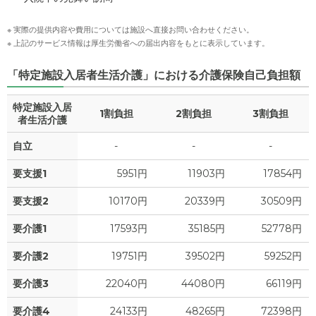
※ 実際の提供内容や費用については施設へ直接お問い合わせください。
※ 上記のサービス情報は厚生労働省への届出内容をもとに表示しています。
「特定施設入居者生活介護」における介護保険自己負担額
特定施設入居
1割負担
2割負担
3割負担
者生活介護
自立
-
-
-
要支援1
5951円
11903円
17854円
要支援2
10170円
20339円
30509円
要介護1
17593円
35185円
52778円
要介護2
19751円
39502円
59252円
要介護3
22040円
44080円
66119円
要介護4
24133円
48265円
72398円