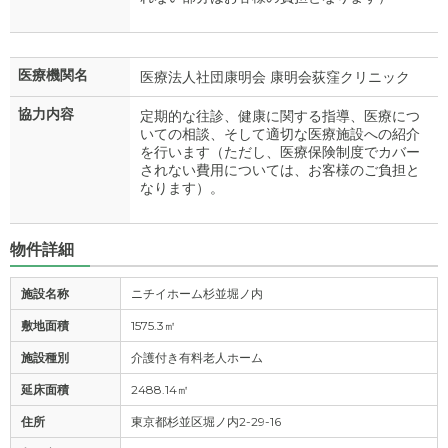
医療機関名
医療法人社団康明会 康明会荻窪クリニック
協力内容
定期的な往診、健康に関する指導、医療につ
いての相談、そして適切な医療施設への紹介
を行います（ただし、医療保険制度でカバー
されない費用については、お客様のご負担と
なります）。
物件詳細
施設名称
ニチイホーム杉並堀ノ内
敷地面積
1575.3㎡
施設種別
介護付き有料老人ホーム
延床面積
2488.14㎡
住所
東京都杉並区堀ノ内2-29-16