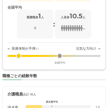
全国平均
1
10.5
看護職員
人
入居者
人
:
...
← 医療体制が手厚い
元気な方向け →
全国平均
職種ごとの経験年数
介護職員
合計 18人
東京都平均
1年未満
2人