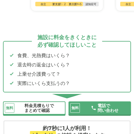
自立
要支援1・2
要介護1〜5
認知症可
自立
施設に料金をきくときに
必ず確認してほしいこと
食費、光熱費はいくら？
退去時の返金はいくら？
上乗せ介護費って？
実際にいくら支払うの？
料金見積もりで
電話で
無料
無料
まとめて確認
問い合わせ
約7秒に1人が利用！