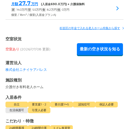
27.7
月額
万円
(入居金
690.0
万円) + 介護保険料
家
14.0
万円
管
5.5
万円
食
8.2
万円
他
0
万円
2
個室 / 18m
/ 個室(入居金プランA)
杉並区の年金で入れる老人ホーム特集から探す
空室状況
最新の空き状況を知る
空室あり
(2026/07/08 更新)
運営法人
株式会社ニチイケアパレス
施設種別
介護付き有料老人ホーム
入居条件
自立
要支援1・2
要介護1〜5
認知症可
保証人必要
生活保護可
引受人必要
こだわり・特徴
24時間看護
24時間介護
トイレ有居室