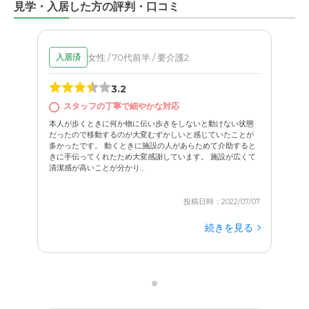
見学・入居した方の評判・口コミ
女性 / 70代前半 / 要介護2
入居済
3.2
スタッフの丁寧で細やかな対応
本人が歩くときに何か物に伝い歩きをしないと動けない状態
だったので移動するのが大変むずかしいと感じていたことが
多かったです。 動くときに施設の人があらためて介助すると
きに手伝ってくれたため大変感謝しています。 施設が広くて
清潔感が高いことが分かり...
投稿日時：2022/07/07
続きを見る