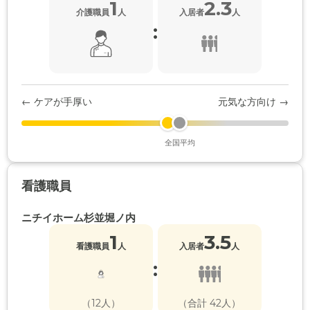
1
2.3
介護職員
人
入居者
人
:
← ケアが手厚い
元気な方向け →
全国平均
看護職員
ニチイホーム杉並堀ノ内
1
3.5
看護職員
人
入居者
人
:
（12人）
（合計 42人）