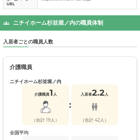
URL
ニチイホーム杉並堀ノ内の職員体制
入居者ごとの職員人数
介護職員
ニチイホーム杉並堀ノ内
1
2.2
介護職員
人
入居者
人
:
（合計 19人）
（合計 42人）
全国平均