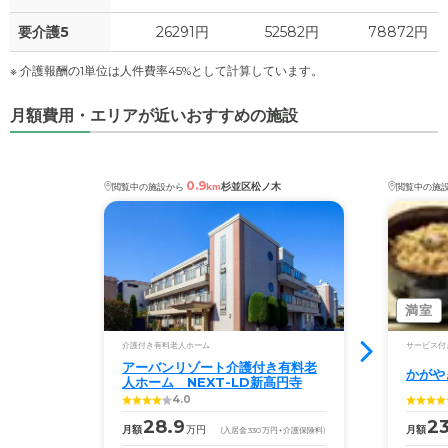
要介護5
26291円
52582円
78872円
※ 介護報酬の1単位は人件費率45%として計算しています。
月額費用・エリアが近いおすすめの施設
0.9
杉並区松ノ木
閲覧中の施設から
km
閲覧中の施
満室
介護付き有料老人ホーム
サービス付
アーバンリゾート介護付き有料老
かがや
人ホーム NEXT-LD新高円寺
4.0
28.9
23
月額
万円
月額
(入居金
330
万円
+介護保険料)