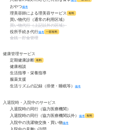
おやつ
備考
理美容師による理美容サービス
有料
買い物代行（通常の利用区域）
買い物代行（上記以外の区域）
役所手続き代行
一部有料
備考
金銭・貯金管理
健康管理サービス
定期健康診断
有料
健康相談
生活指導・栄養指導
服薬支援
生活リズムの記録（排便・睡眠等）
備考
入退院時・入院中のサービス
入退院時の同行（協力医療機関）
入退院時の同行（協力医療機関以外）
有料
備考
入院中の洗濯物交換・買い物
備考
入院中の見舞い訪問