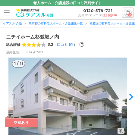
老人ホーム・介護施設の口コミ評判サイト
0120-579-721
掲載施設5万件超
0
受付 10:00〜19:00
土日祝OK
ケアスル 介護
東京都の有料老人ホーム・介護施設一覧
杉並区の有料老人ホーム・介護施
ニチイホーム杉並堀ノ内
総合評価
3.2
（
口コミ
1
件
）
?
最終更新日：2026/07/08
1
/
11
1
/
11
空室あり