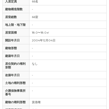
入居定員
66名
建物構造階数
-
居室総数
66室
地上階・地下階
-
居室面積
18.0〜18.0㎡
開設年月日
2004年12月04日
建物形態
-
建築年月日
-
居住契約の権利
なし
形態
改築年月日
-
土地の権利形態
-
介護保険事業所
-
番号
建物の権利形態
賃借権