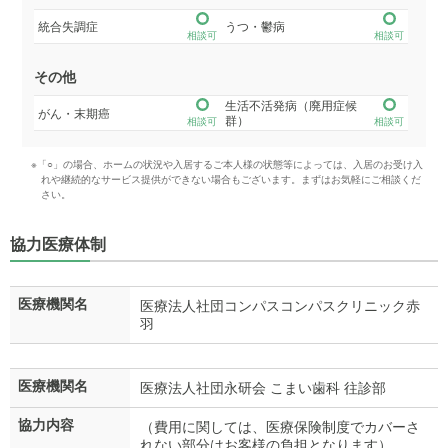
統合失調症
うつ・鬱病
相談可
相談可
その他
生活不活発病（廃用症候
がん・末期癌
群）
相談可
相談可
※「○」の場合、ホームの状況や入居するご本人様の状態等によっては、入居のお受け入
れや継続的なサービス提供ができない場合もございます。まずはお気軽にご相談くだ
さい。
協力医療体制
医療機関名
医療法人社団コンパスコンパスクリニック赤
羽
医療機関名
医療法人社団永研会 こまい歯科 往診部
協力内容
（費用に関しては、医療保険制度でカバーさ
れない部分はお客様の負担となります）