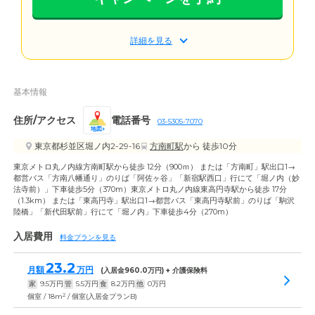
詳細を見る
基本情報
住所/アクセス
電話番号
03-5305-7070
地図
東京都杉並区堀ノ内2-29-16
方南町駅
から 徒歩10分
東京メトロ丸ノ内線方南町駅から徒歩 12分（900ｍ） または「方南町」駅出口1→
都営バス「方南八幡通り」のりば「阿佐ヶ谷」「新宿駅西口」行にて「堀ノ内（妙
法寺前）」下車徒歩5分（370m）東京メトロ丸ノ内線東高円寺駅から徒歩 17分
（1.3km） または「東高円寺」駅出口1→都営バス「東高円寺駅前」のりば「駒沢
陸橋」「新代田駅前」行にて「堀ノ内」下車徒歩4分（270m）
入居費用
料金プランを見る
23.2
月額
万円
(入居金
960.0
万円) + 介護保険料
家
9.5
万円
管
5.5
万円
食
8.2
万円
他
0
万円
2
個室 / 18m
/ 個室(入居金プランB)