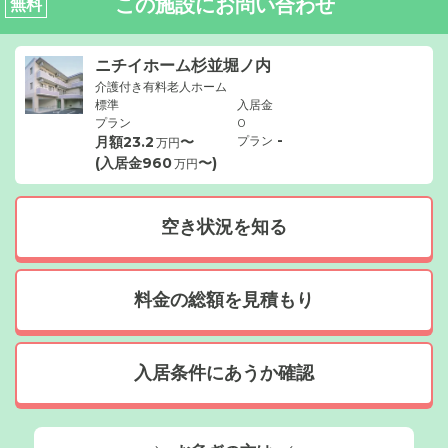
この施設にお問い合わせ
無料
ニチイホーム杉並堀ノ内
介護付き有料老人ホーム
標準
入居金
プラン
0
-
月額
23.2
〜
プラン
万円
(入居金
960
〜)
万円
空き状況を知る
料金の総額を見積もり
入居条件にあうか確認