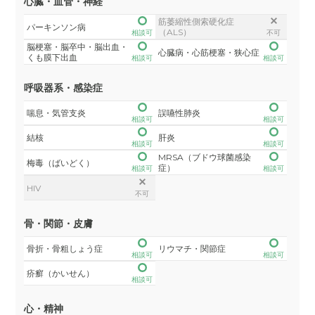
心臓・血管・神経
筋萎縮性側索硬化症
パーキンソン病
（ALS）
相談可
不可
脳梗塞・脳卒中・脳出血・
心臓病・心筋梗塞・狭心症
くも膜下出血
相談可
相談可
呼吸器系・感染症
喘息・気管支炎
誤嚥性肺炎
相談可
相談可
結核
肝炎
相談可
相談可
MRSA（ブドウ球菌感染
梅毒（ばいどく）
症）
相談可
相談可
HIV
不可
骨・関節・皮膚
骨折・骨粗しょう症
リウマチ・関節症
相談可
相談可
疥癬（かいせん）
相談可
心・精神