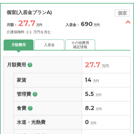
個室(入居金プランA)
個室
27.7
690
月額：
入居金：
万円
万円
介護保険料
（-）
万円を含む
その他費用
月額費用
入居金
補足情報
27.7
月額費用
?
万円
14
家賃
万円
5.5
管理費
?
万円
8.2
食費
?
万円
0
水道・光熱費
万円