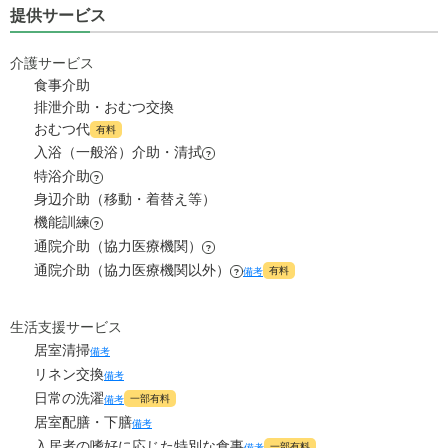
5.5
管理費
?
万円
提供サービス
40.7
月額費用
?
万円
8.2
食費
?
万円
介護サービス
27
家賃
万円
食事介助
0
水道・光熱費
万円
排泄介助・おむつ交換
5.5
管理費
?
おむつ代
万円
有料
0
上乗せ介護費
?
万円
入浴（一般浴）介助・清拭
?
8.2
食費
?
特浴介助
万円
?
0
その他
万円
身辺介助（移動・着替え等）
0
水道・光熱費
機能訓練
万円
?
-
介護保険料
万円
通院介助（協力医療機関）
?
0
上乗せ介護費
?
通院介助（協力医療機関以外）
万円
有料
備考
?
0
その他
万円
生活支援サービス
居室清掃
備考
-
介護保険料
万円
リネン交換
備考
日常の洗濯
一部有料
備考
居室配膳・下膳
備考
入居者の嗜好に応じた特別な食事
一部有料
備考