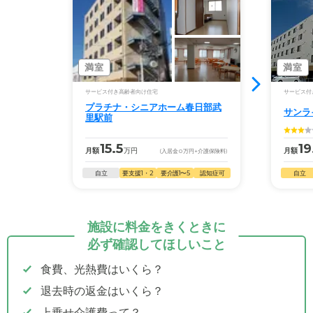
満室
満室
サービス付き高齢者向け住宅
サービス付
プラチナ・シニアホーム春日部武
サンラ
里駅前
15.5
19
月額
万円
月額
(入居金
0
万円
+介護保険料)
自立
要支援1・2
要介護1〜5
認知症可
自立
施設に料金をきくときに
必ず確認してほしいこと
食費、光熱費はいくら？
退去時の返金はいくら？
上乗せ介護費って？