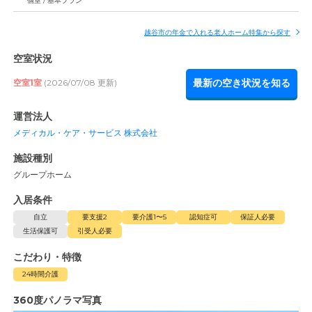
個室 / 基本プラン
越谷市の年金で入れる老人ホーム特集から探す
空室状況
最新の空き状況を知る
空室1室
(2026/07/08 更新)
運営法人
メディカル・ケア・サービス 株式会社
施設種別
グループホーム
入居条件
自立
要支援2
要介護1〜5
認知症可
保証人必要
生活保護可
引受人必要
こだわり・特徴
24時間介護
360度パノラマ写真