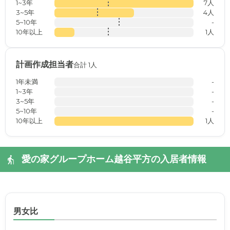
1~3年
7人
3~5年
4人
5~10年
-
10年以上
1人
計画作成担当者
合計 1人
1年未満
-
1~3年
-
3~5年
-
5~10年
-
10年以上
1人
愛の家グループホーム越谷平方の入居者情報
男女比