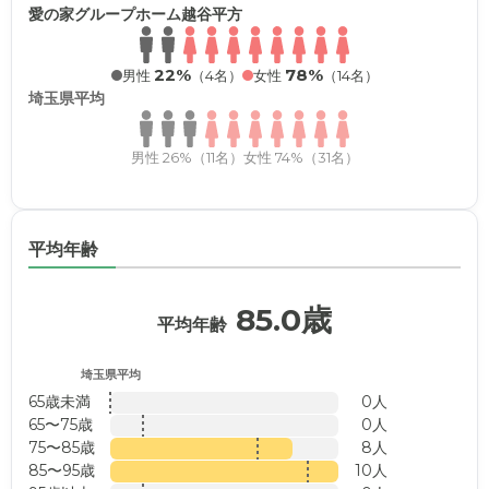
愛の家グループホーム越谷平方
22%
78%
男性
（4名）
女性
（14名）
埼玉県平均
男性 26%（11名）
女性 74%（31名）
平均年齢
85.0歳
平均年齢
埼玉県平均
65歳未満
0人
65〜75歳
0人
75〜85歳
8人
85〜95歳
10人