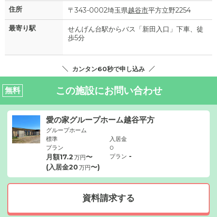
住所
〒343-0002埼玉県
越谷市
平方立野2254
最寄り駅
せんげん台駅からバス「新田入口」下車、徒
歩5分
カンタン60秒で申し込み
この施設にお問い合わせ
無料
愛の家グループホーム越谷平方
グループホーム
標準
入居金
プラン
0
-
月額
17.2
〜
プラン
万円
(入居金
20
〜)
万円
資料請求する