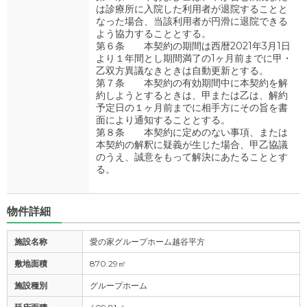
は診療所に入院した利用者が退院することと
なった場合、当該利用者が円滑に退院できる
よう協力することとする。
第６条 本契約の期間は西暦2021年3月1日
より１年間とし期間満了の1ヶ月前までに甲・
乙双方異議なきときは自動更新とする。
第７条 本契約の有効期間中に本契約を解
約しようとするときは、甲または乙は、解約
予定日の１ヶ月前までに相手方にその旨を書
面により通知することとする。
第８条 本契約に定めのない事項、または
本契約の解釈に疑義が生じた場合、甲乙協議
のうえ、誠意をもって解決にあたることとす
る。
物件詳細
施設名称
愛の家グループホーム越谷平方
敷地面積
870.29㎡
施設種別
グループホーム