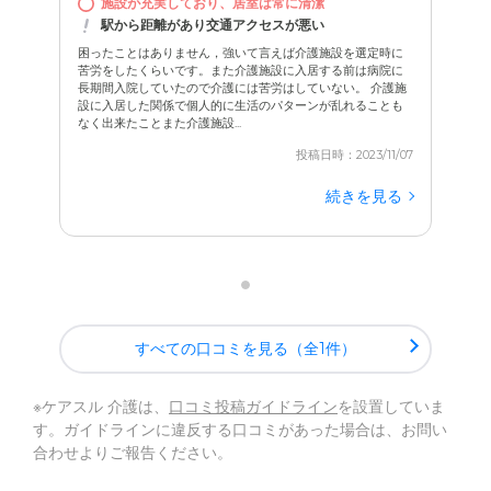
施設が充実しており、居室は常に清潔
駅から距離があり交通アクセスが悪い
困ったことはありません，強いて言えば介護施設を選定時に
苦労をしたくらいです。また介護施設に入居する前は病院に
長期間入院していたので介護には苦労はしていない。 介護施
設に入居した関係で個人的に生活のパターンが乱れることも
なく出来たことまた介護施設...
投稿日時：2023/11/07
続きを見る
すべての口コミを見る（全1件）
※ケアスル 介護は、
口コミ投稿ガイドライン
を設置していま
す。ガイドラインに違反する口コミがあった場合は、お問い
合わせよりご報告ください。