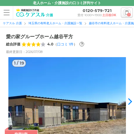
老人ホーム・介護施設の口コミ評判サイト
0120-579-721
掲載施設5万件超
0
受付 10:00〜19:00
土日祝OK
ケアスル 介護
埼玉県の有料老人ホーム・介護施設一覧
越谷市の有料老人ホーム・介護施
愛の家グループホーム越谷平方
総合評価
4.0
（
口コミ
1
件
）
?
最終更新日：2026/07/08
1
/
19
1
/
19