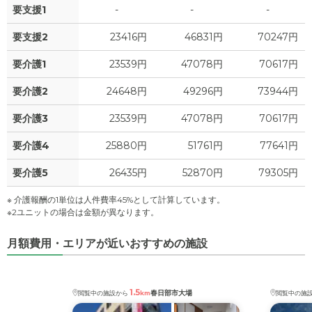
要支援1
-
-
-
要支援2
23416円
46831円
70247円
要介護1
23539円
47078円
70617円
要介護2
24648円
49296円
73944円
要介護3
23539円
47078円
70617円
要介護4
25880円
51761円
77641円
要介護5
26435円
52870円
79305円
※ 介護報酬の1単位は人件費率45%として計算しています。
※2ユニットの場合は金額が異なります。
月額費用・エリアが近いおすすめの施設
1.5
春日部市大場
閲覧中の施設から
km
閲覧中の施