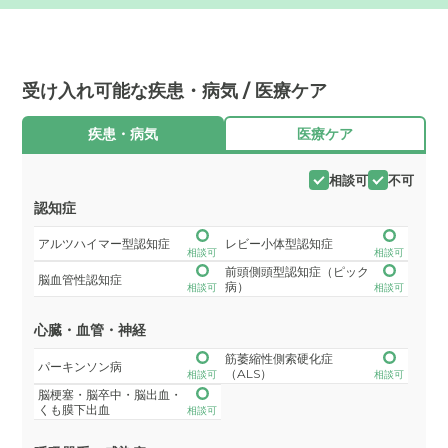
受け入れ可能な疾患・病気 / 医療ケア
疾患・病気
医療ケア
相談可
不可
認知症
アルツハイマー型認知症
レビー小体型認知症
相談可
相談可
前頭側頭型認知症（ピック
脳血管性認知症
病）
相談可
相談可
心臓・血管・神経
筋萎縮性側索硬化症
パーキンソン病
（ALS）
相談可
相談可
脳梗塞・脳卒中・脳出血・
くも膜下出血
相談可