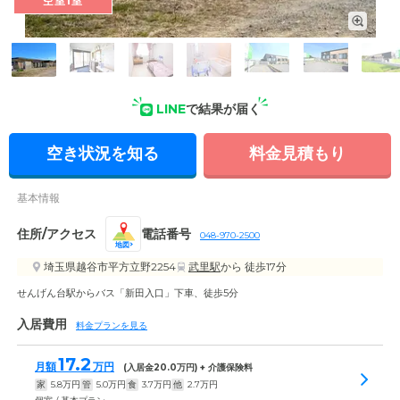
空室1室
外観: 周囲の環境となじむ色合いの平屋建ての住まいです。毎
年ツバメが巣立つ、優しい雰囲気のホームです。
LINE
で結果が届く
空き状況を知る
料金見積もり
基本情報
住所/アクセス
電話番号
048-970-2500
地図
埼玉県越谷市平方立野2254
武里駅
から 徒歩17分
せんげん台駅からバス「新田入口」下車、徒歩5分
入居費用
料金プランを見る
17.2
月額
万円
(入居金
20.0
万円) + 介護保険料
家
5.8
万円
管
5.0
万円
食
3.7
万円
他
2.7
万円