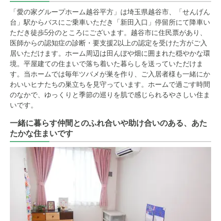
「愛の家グループホーム越谷平方」は埼玉県越谷市、「せんげん
台」駅からバスにご乗車いただき「新田入口」停留所にて降車い
ただき徒歩5分のところにございます。越谷市に住民票があり、
医師からの認知症の診断・要支援2以上の認定を受けた方がご入
居いただけます。ホーム周辺は田んぼや畑に囲まれた穏やかな環
境。平屋建ての住まいで落ち着いた暮らしを送っていただけま
す。当ホームでは毎年ツバメが巣を作り、ご入居者様も一緒にか
わいいヒナたちの巣立ちを見守っています。ホームで過ごす時間
のなかで、ゆっくりと季節の巡りを肌で感じられるやさしい住ま
いです。
一緒に暮らす仲間とのふれ合いや助け合いのある、あた
たかな住まいです