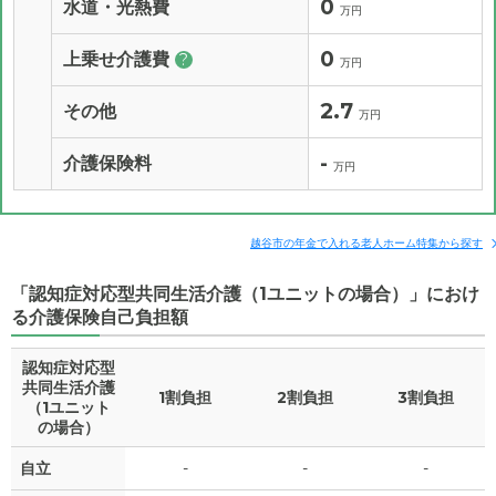
0
水道・光熱費
万円
0
上乗せ介護費
?
万円
2.7
その他
万円
-
介護保険料
万円
越谷市の年金で入れる老人ホーム特集から探す
「認知症対応型共同生活介護（1ユニットの場合）」におけ
る介護保険自己負担額
認知症対応型
共同生活介護
1割負担
2割負担
3割負担
（1ユニット
の場合）
自立
-
-
-