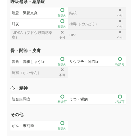
呼吸器系・感染症
喘息・気管支炎
結核
相談可
不可
肝炎
梅毒（ばいどく）
相談可
不可
MRSA（ブドウ球菌感染
HIV
症）
不可
不可
骨・関節・皮膚
骨折・骨粗しょう症
リウマチ・関節症
相談可
相談可
疥癬（かいせん）
不可
心・精神
統合失調症
うつ・鬱病
相談可
相談可
その他
がん・末期癌
相談可