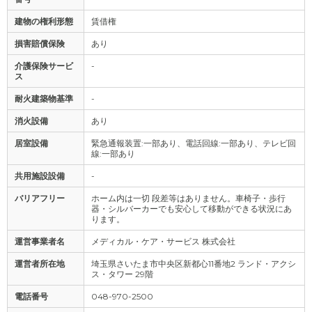
建物の権利形態
賃借権
損害賠償保険
あり
介護保険サービ
-
ス
耐火建築物基準
-
消火設備
あり
居室設備
緊急通報装置:一部あり、電話回線:一部あり、テレビ回
線:一部あり
共用施設設備
-
バリアフリー
ホーム内は一切 段差等はありません。車椅子・歩行
器・シルバーカーでも安心して移動ができる状況にあ
ります。
運営事業者名
メディカル・ケア・サービス 株式会社
運営者所在地
埼玉県さいたま市中央区新都心11番地2 ランド・アクシ
ス・タワー 29階
電話番号
048-970-2500