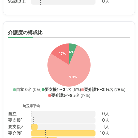
95歳以上
0人
介護度の構成比
6%
17%
78%
自立
0名 (0%)
要支援1〜2
1名 (6%)
要介護1〜2
14名 (78%)
要介護3〜5
3名 (17%)
埼玉県平均
自立
0人
要支援1
0人
要支援2
1人
要介護1
10人