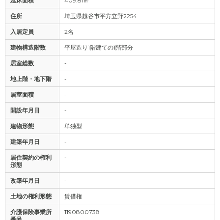
延床面積
409.81㎡
住所
埼玉県越谷市平方立野2254
入居定員
2名
建物構造階数
平屋造り1階建ての1階部分
居室総数
-
地上階・地下階
-
居室面積
-
開設年月日
-
建物形態
単独型
建築年月日
-
居住契約の権利
-
形態
改築年月日
-
土地の権利形態
賃借権
介護保険事業所
1190800738
番号