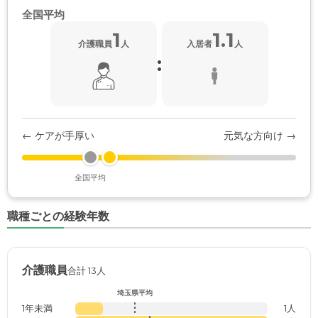
全国平均
1
1.1
介護職員
人
入居者
人
:
← ケアが手厚い
元気な方向け →
全国平均
職種ごとの経験年数
介護職員
合計 13人
埼玉県平均
1年未満
1人