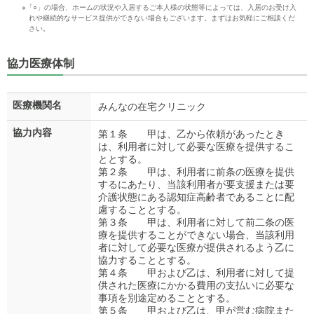
※「○」の場合、ホームの状況や入居するご本人様の状態等によっては、入居のお受け入
れや継続的なサービス提供ができない場合もございます。まずはお気軽にご相談くだ
さい。
協力医療体制
医療機関名
みんなの在宅クリニック
協力内容
第１条 甲は、乙から依頼があったとき
は、利用者に対して必要な医療を提供するこ
ととする。
第２条 甲は、利用者に前条の医療を提供
するにあたり、当該利用者が要支援または要
介護状態にある認知症高齢者であることに配
慮することとする。
第３条 甲は、利用者に対して前二条の医
療を提供することができない場合、当該利用
者に対して必要な医療が提供されるよう乙に
協力することとする。
第４条 甲および乙は、利用者に対して提
供された医療にかかる費用の支払いに必要な
事項を別途定めることとする。
第５条 甲および乙は、甲が営む病院また