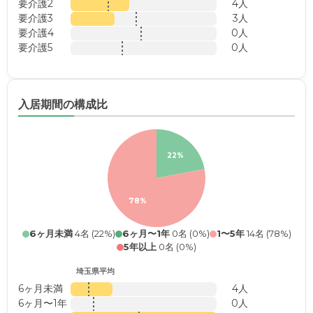
要介護2
4人
要介護3
3人
要介護4
0人
要介護5
0人
入居期間の構成比
22%
78%
6ヶ月未満
4名 (22%)
6ヶ月〜1年
0名 (0%)
1〜5年
14名 (78%)
5年以上
0名 (0%)
埼玉県平均
6ヶ月未満
4人
6ヶ月〜1年
0人