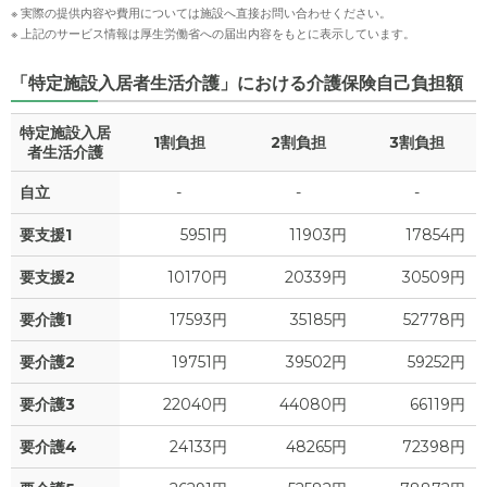
※ 実際の提供内容や費用については施設へ直接お問い合わせください。
※ 上記のサービス情報は厚生労働省への届出内容をもとに表示しています。
「特定施設入居者生活介護」における介護保険自己負担額
特定施設入居
1割負担
2割負担
3割負担
者生活介護
自立
-
-
-
要支援1
5951円
11903円
17854円
要支援2
10170円
20339円
30509円
要介護1
17593円
35185円
52778円
要介護2
19751円
39502円
59252円
要介護3
22040円
44080円
66119円
要介護4
24133円
48265円
72398円