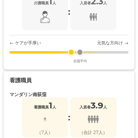
1
2.3
介護職員
人
入居者
人
:
← ケアが手厚い
元気な方向け →
全国平均
看護職員
マンダリン南荻窪
1
3.9
看護職員
人
入居者
人
:
（7人）
（合計 27人）