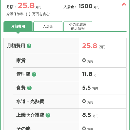
25.8
1500
月額：
入居金：
万円
万円
介護保険料
（-）
万円を含む
その他費用
月額費用
入居金
補足情報
25.8
月額費用
?
万円
0
家賃
万円
11.8
管理費
?
万円
5.5
食費
?
万円
0
水道・光熱費
万円
8.5
上乗せ介護費
?
万円
0
その他
万円