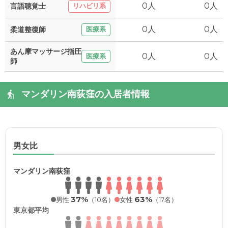
0人
0人
言語聴覚士
リハビリ系
0人
0人
柔道整復師
医療系
あん摩マッサージ指圧
0人
0人
医療系
師
マンダリン南荻窪の入居者情報
男女比
マンダリン南荻窪
37%
63%
男性
（10名）
女性
（17名）
東京都平均