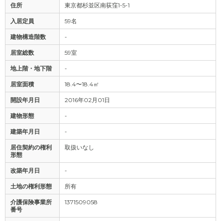
住所
東京都杉並区南荻窪1-5-1
入居定員
59名
建物構造階数
-
居室総数
59室
地上階・地下階
-
居室面積
18.4〜18.4㎡
開設年月日
2016年02月01日
建物形態
-
建築年月日
-
居住契約の権利
取扱いなし
形態
改築年月日
-
土地の権利形態
所有
介護保険事業所
1371509058
番号