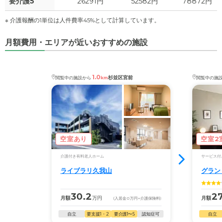
要介護5
26291円
52582円
78872円
※ 介護報酬の1単位は人件費率45%として計算しています。
月額費用・エリアが近いおすすめの施設
1.0
杉並区宮前
閲覧中の施設から
km
閲覧中の施
空室あり
空室2
介護付き有料老人ホーム
サービス付
ライブラリ久我山
グラン
30.2
27
月額
万円
月額
(入居金
0
万円
+介護保険料)
自立
要支援1・2
要介護1〜5
認知症可
自立