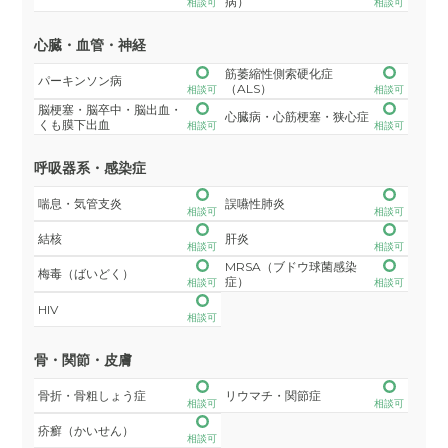
病）
相談可
相談可
心臓・血管・神経
筋萎縮性側索硬化症
パーキンソン病
（ALS）
相談可
相談可
脳梗塞・脳卒中・脳出血・
心臓病・心筋梗塞・狭心症
くも膜下出血
相談可
相談可
呼吸器系・感染症
喘息・気管支炎
誤嚥性肺炎
相談可
相談可
結核
肝炎
相談可
相談可
MRSA（ブドウ球菌感染
梅毒（ばいどく）
症）
相談可
相談可
HIV
相談可
骨・関節・皮膚
骨折・骨粗しょう症
リウマチ・関節症
相談可
相談可
疥癬（かいせん）
相談可