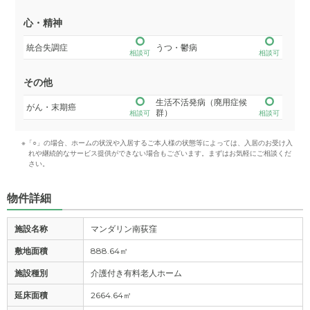
心・精神
統合失調症
うつ・鬱病
相談可
相談可
その他
生活不活発病（廃用症候
がん・末期癌
群）
相談可
相談可
※「○」の場合、ホームの状況や入居するご本人様の状態等によっては、入居のお受け入
れや継続的なサービス提供ができない場合もございます。まずはお気軽にご相談くだ
さい。
物件詳細
施設名称
マンダリン南荻窪
敷地面積
888.64㎡
施設種別
介護付き有料老人ホーム
延床面積
2664.64㎡