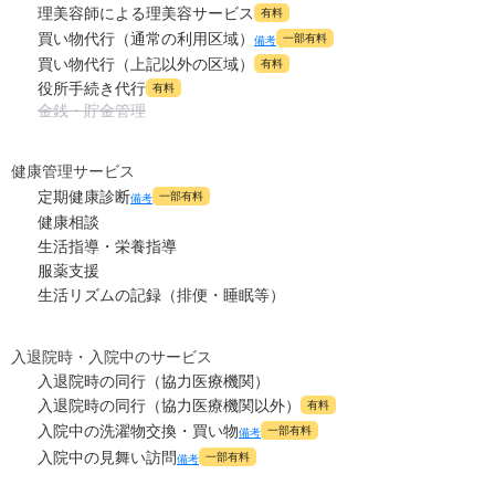
理美容師による理美容サービス
有料
買い物代行（通常の利用区域）
一部有料
備考
買い物代行（上記以外の区域）
有料
役所手続き代行
有料
金銭・貯金管理
健康管理サービス
定期健康診断
一部有料
備考
健康相談
生活指導・栄養指導
服薬支援
生活リズムの記録（排便・睡眠等）
入退院時・入院中のサービス
入退院時の同行（協力医療機関）
入退院時の同行（協力医療機関以外）
有料
入院中の洗濯物交換・買い物
一部有料
備考
入院中の見舞い訪問
一部有料
備考