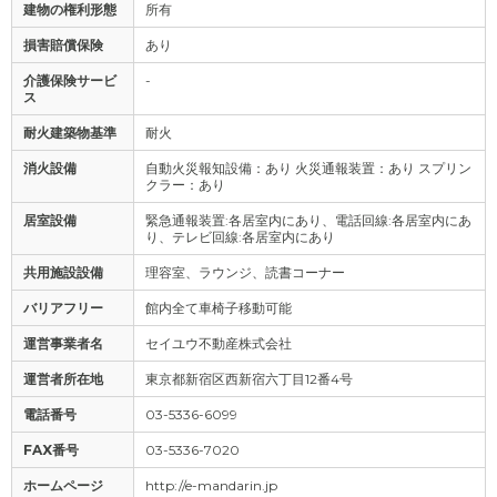
建物の権利形態
所有
損害賠償保険
あり
介護保険サービ
-
ス
耐火建築物基準
耐火
消火設備
自動火災報知設備：あり 火災通報装置：あり スプリン
クラー：あり
居室設備
緊急通報装置:各居室内にあり、電話回線:各居室内にあ
り、テレビ回線:各居室内にあり
共用施設設備
理容室、ラウンジ、読書コーナー
バリアフリー
館内全て車椅子移動可能
運営事業者名
セイユウ不動産株式会社
運営者所在地
東京都新宿区西新宿六丁目12番4号
電話番号
03-5336-6099
FAX番号
03-5336-7020
ホームページ
http://e-mandarin.jp