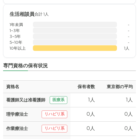
生活相談員
合計 1人
1年未満
-
1~3年
-
3~5年
-
5~10年
-
10年以上
1人
専門資格の保有状況
資格名
保有者数
東京都の平均
1人
1人
看護師又は准看護師
医療系
0人
0人
理学療法士
リハビリ系
0人
0人
作業療法士
リハビリ系