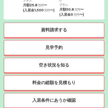
プラン
0
月額
25.8
〜
プラン
万円
月額
50.8
〜
万円
(入居金
1,500
〜)
万円
(入居金
0
〜)
万円
資料請求する
見学予約
空き状況を知る
料金の総額を見積もり
入居条件にあうか確認