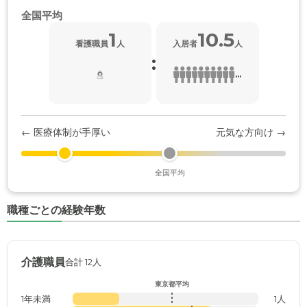
全国平均
1
10.5
看護職員
人
入居者
人
:
...
← 医療体制が手厚い
元気な方向け →
全国平均
職種ごとの経験年数
介護職員
合計 12人
東京都平均
1年未満
1人