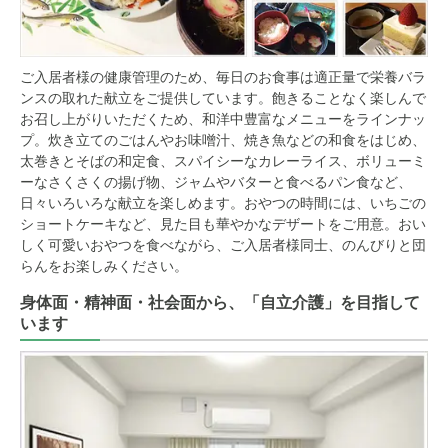
ご入居者様の健康管理のため、毎日のお食事は適正量で栄養バラ
ンスの取れた献立をご提供しています。飽きることなく楽しんで
お召し上がりいただくため、和洋中豊富なメニューをラインナッ
プ。炊き立てのごはんやお味噌汁、焼き魚などの和食をはじめ、
太巻きとそばの和定食、スパイシーなカレーライス、ボリューミ
ーなさくさくの揚げ物、ジャムやバターと食べるパン食など、
日々いろいろな献立を楽しめます。おやつの時間には、いちごの
ショートケーキなど、見た目も華やかなデザートをご用意。おい
しく可愛いおやつを食べながら、ご入居者様同士、のんびりと団
らんをお楽しみください。
身体面・精神面・社会面から、「自立介護」を目指して
います