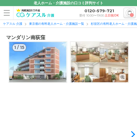
老人ホーム・介護施設の口コミ評判サイト
0120-579-721
掲載施設5万件超
0
受付 10:00〜19:00
土日祝OK
ケアスル 介護
東京都の有料老人ホーム・介護施設一覧
杉並区の有料老人ホーム・介護施
マンダリン南荻窪
1
/
15
1
/
15
外観: 施設は都会的なセンスあふれる建物で、館内はバリアフ
リー設計となっています。