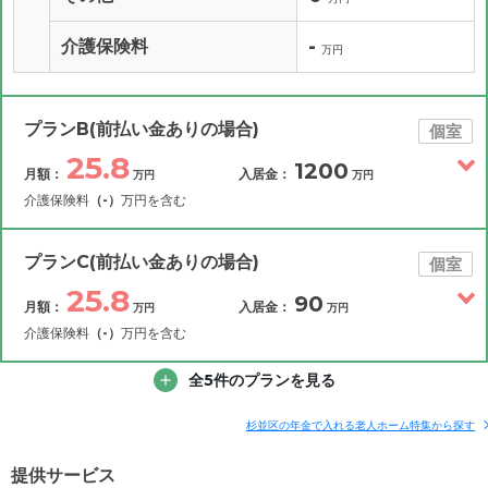
-
介護保険料
万円
プランB(前払い金ありの場合)
個室
25.8
1200
月額：
入居金：
万円
万円
介護保険料
（-）
万円を含む
その他費用
月額費用
入居金
補足情報
プランC(前払い金ありの場合)
個室
25.8
90
月額：
入居金：
万円
万円
25.8
月額費用
?
万円
介護保険料
（-）
万円を含む
0
その他費用
家賃
全5件のプランを見る
月額費用
入居金
万円
補足情報
11.8
管理費
?
杉並区の年金で入れる老人ホーム特集から探す
万円
25.8
月額費用
?
万円
提供サービス
5.5
食費
?
万円