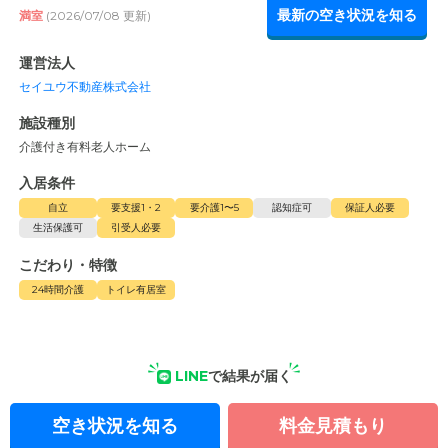
最新の空き状況を知る
満室
(2026/07/08 更新)
運営法人
セイユウ不動産株式会社
施設種別
介護付き有料老人ホーム
入居条件
自立
要支援1・2
要介護1〜5
認知症可
保証人必要
生活保護可
引受人必要
こだわり・特徴
24時間介護
トイレ有居室
LINE
で結果が届く
空き状況を知る
料金見積もり