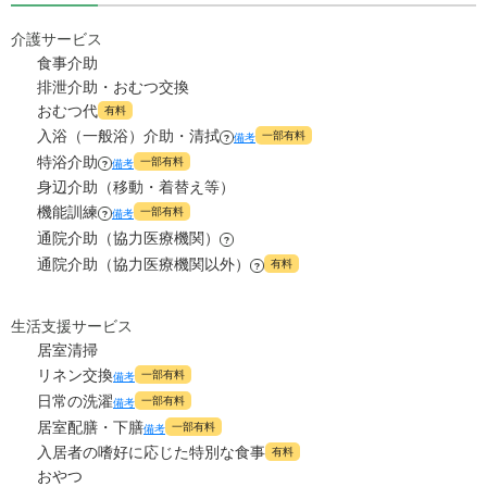
0
家賃
万円
0
介護サービス
水道・光熱費
万円
食事介助
11.8
管理費
?
万円
排泄介助・おむつ交換
8.5
上乗せ介護費
?
万円
おむつ代
有料
5.5
食費
?
万円
入浴（一般浴）介助・清拭
一部有料
備考
0
?
その他
万円
特浴介助
一部有料
備考
?
0
水道・光熱費
万円
身辺介助（移動・着替え等）
-
介護保険料
万円
機能訓練
一部有料
備考
?
8.5
上乗せ介護費
?
万円
通院介助（協力医療機関）
?
通院介助（協力医療機関以外）
有料
?
0
その他
万円
-
介護保険料
生活支援サービス
万円
居室清掃
リネン交換
一部有料
備考
日常の洗濯
一部有料
備考
居室配膳・下膳
一部有料
備考
入居者の嗜好に応じた特別な食事
有料
おやつ