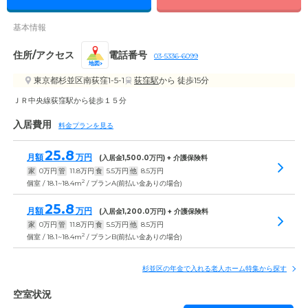
基本情報
住所/アクセス
電話番号
03-5336-6099
地図
東京都杉並区南荻窪1-5-1
荻窪駅
から 徒歩15分
ＪＲ中央線荻窪駅から徒歩１５分
入居費用
料金プランを見る
25.8
月額
万円
(入居金
1,500.0
万円) + 介護保険料
家
0
万円
管
11.8
万円
食
5.5
万円
他
8.5
万円
2
個室 / 18.1~18.4m
/ プランA(前払い金ありの場合)
25.8
月額
万円
(入居金
1,200.0
万円) + 介護保険料
家
0
万円
管
11.8
万円
食
5.5
万円
他
8.5
万円
2
個室 / 18.1~18.4m
/ プランB(前払い金ありの場合)
杉並区の年金で入れる老人ホーム特集から探す
空室状況