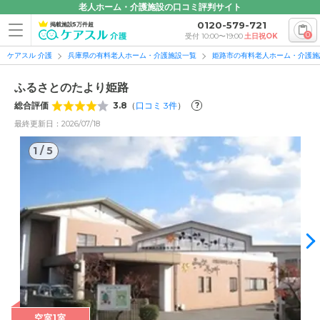
老人ホーム・介護施設の口コミ評判サイト
0120-579-721
掲載施設5万件超
0
受付 10:00〜19:00
土日祝OK
ケアスル 介護
兵庫県の有料老人ホーム・介護施設一覧
姫路市の有料老人ホーム・介護施
ふるさとのたより姫路
総合評価
3.8
（
口コミ
3
件
）
?
最終更新日：2026/07/18
1
/
5
1
/
5
空室1室