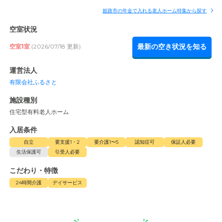
姫路市の年金で入れる老人ホーム特集から探す
空室状況
最新の空き状況を知る
空室1室
(2026/07/18 更新)
運営法人
有限会社ふるさと
施設種別
住宅型有料老人ホーム
入居条件
自立
要支援1・2
要介護1〜5
認知症可
保証人必要
生活保護可
引受人必要
こだわり・特徴
24時間介護
デイサービス