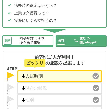
退去時の返金はいくら？
上乗せ介護費って？
実際にいくら支払うの？
料金見積もりで
電話で
無料
無料
まとめて確認
問い合わせ
約7秒に1人が利用！
ピッタリ
の施設を提案します
STEP
1
2
3