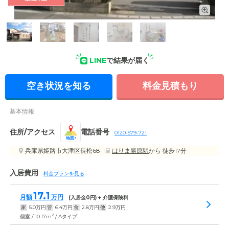
外観の写真
LINE
で結果が届く
空き状況を知る
料金見積もり
基本情報
住所/アクセス
電話番号
0120-579-721
地図
兵庫県姫路市大津区長松68-1
はりま勝原駅
から 徒歩17分
入居費用
料金プランを見る
17.1
月額
万円
(入居金
0
円) + 介護保険料
家
5.0
万円
管
6.4
万円
食
2.8
万円
他
2.9
万円
2
個室 / 10.17m
/ Aタイプ