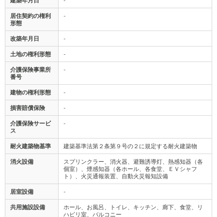
建築年月日
-
居住契約の権利
-
形態
改築年月日
-
土地の権利形態
-
介護保険事業所
-
番号
建物の権利形態
-
損害賠償保険
-
介護保険サービ
-
ス
耐火建築物基準
建築基準法第２条第９号の２に規定する耐火建築物
消火設備
スプリンクラー、消火器、避難誘導灯、熱感知器（各
個室）、煙感知器（各ホール、各食堂、ＥＶシャフ
ト）、火災通報装置、自動火災報知設備
居室設備
-
共用施設設備
ホール、お風呂、トイレ、キッチン、廊下、食堂、リ
ハビリ室、バルコニー