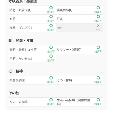
呼吸器系・感染症
喘息・気管支炎
誤嚥性肺炎
相談可
相談可
結核
肝炎
相談可
相談可
梅毒（ばいどく）
HIV
相談可
不可
骨・関節・皮膚
骨折・骨粗しょう症
リウマチ・関節症
相談可
相談可
疥癬（かいせん）
相談可
心・精神
統合失調症
うつ・鬱病
相談可
相談可
その他
生活不活発病（廃用症候
がん・末期癌
群）
相談可
相談可