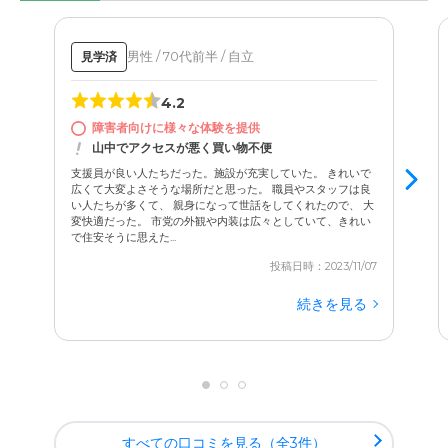
男性 / 70代前半 / 自立
見学済
4.2
障害者向けに様々な体験を提供
山中でアクセスが悪く買い物不便
支援員が良い人たちだった。施設が充実していた。 きれいで
広くて大変よさそうな場所だと思った。 職員やスタッフは良
い人たちが多くて、 親身になって世話をしてくれたので、 大
変快適だった。 市党の外観や内装は広々としていて、きれい
で住安そうに思えた...
投稿日時：2023/11/07
続きを見る
すべての口コミを見る（全3件）