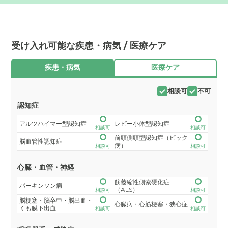
受け入れ可能な疾患・病気 / 医療ケア
疾患・病気
医療ケア
相談可
不可
認知症
アルツハイマー型認知症
レビー小体型認知症
相談可
相談可
前頭側頭型認知症（ピック
脳血管性認知症
病）
相談可
相談可
心臓・血管・神経
筋萎縮性側索硬化症
パーキンソン病
（ALS）
相談可
相談可
脳梗塞・脳卒中・脳出血・
心臓病・心筋梗塞・狭心症
くも膜下出血
相談可
相談可