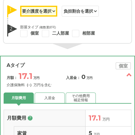
1
部屋タイプ
(複数選択可)
2
個室
二人部屋
相部屋
Aタイプ
個室
17.1
0
月額：
入居金：
万円
万円
介護保険料
（-）
万円を含む
その他費用
月額費用
入居金
補足情報
17.1
月額費用
?
万円
5
家賃
万円