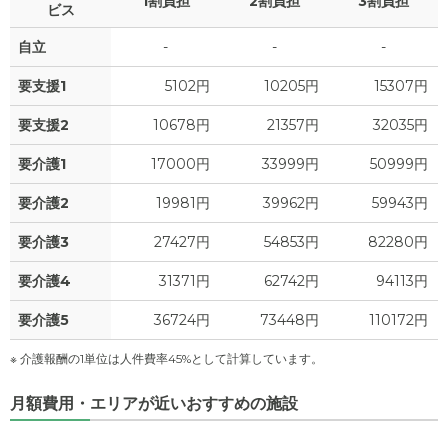
1割負担
2割負担
3割負担
ビス
自立
-
-
-
要支援1
5102円
10205円
15307円
要支援2
10678円
21357円
32035円
要介護1
17000円
33999円
50999円
要介護2
19981円
39962円
59943円
要介護3
27427円
54853円
82280円
要介護4
31371円
62742円
94113円
要介護5
36724円
73448円
110172円
※ 介護報酬の1単位は人件費率45%として計算しています。
月額費用・エリアが近いおすすめの施設