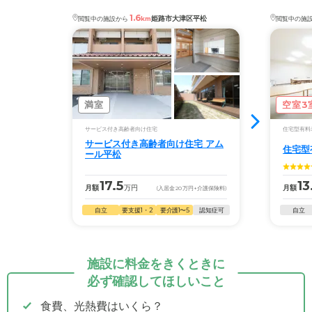
1.6
姫路市大津区平松
閲覧中の施設から
km
閲覧中の施
満室
空室3
サービス付き高齢者向け住宅
住宅型有料
サービス付き高齢者向け住宅 アム
住宅型
ール平松
17.5
13
月額
万円
月額
(入居金
20
万円
+介護保険料)
自立
要支援1・2
要介護1〜5
認知症可
自立
施設に料金をきくときに
必ず確認してほしいこと
食費、光熱費はいくら？