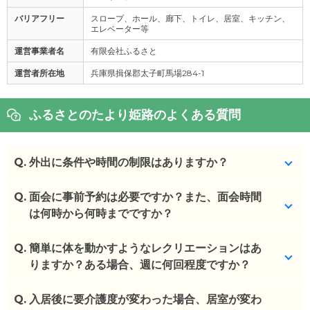
バリアフリー
スロープ、ホール、廊下、トイレ、居室、キッチン、
エレベーター等
運営事業者名
有限会社ふるさと
運営者所在地
兵庫県揖保郡太子町馬場284-1
ふるさとのたより姫路のよくある質問
Q.
外出に条件や時間の制限はありますか？
Q.
外出・外泊は不可です。
面会に事前予約は必要ですか？また、面会時間
は何時から何時までですか？
(回答者: 施設担当者,回答日: 2024/03/11)
Q.
午前10:00～、午後14:00～となります。週１回まで
簡単に体を動かすようなレクリエーションはあ
です。
りますか？ある場合、週に何回程度ですか？
(回答者: 施設担当者,回答日: 2024/03/11)
Q.
毎日体操があります。カラオケ・おやつ作り・貼り
入居後に要介護度が変わった場合、居室が変わ