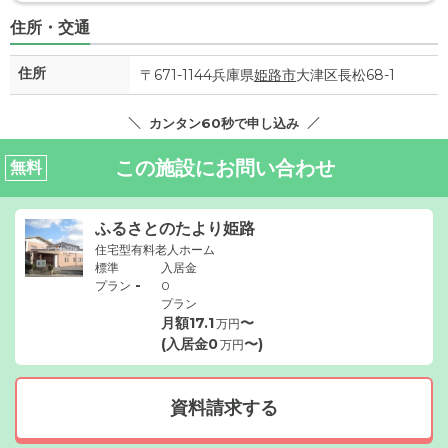
住所・交通
住所
〒671-1144兵庫県
姫路市
大津区長松68-1
カンタン60秒で申し込み
この施設にお問い合わせ
無料
ふるさとのたより姫路
住宅型有料老人ホーム
標準
入居金
-
プラン
0
プラン
月額
17.1
〜
万円
(入居金
0
〜)
万円
資料請求する