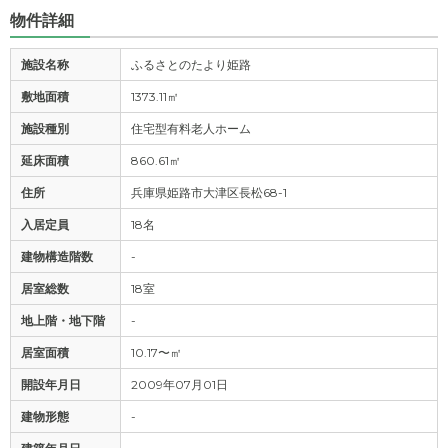
物件詳細
施設名称
ふるさとのたより姫路
敷地面積
1373.11㎡
施設種別
住宅型有料老人ホーム
延床面積
860.61㎡
住所
兵庫県姫路市大津区長松68-1
入居定員
18名
建物構造階数
-
居室総数
18室
地上階・地下階
-
居室面積
10.17〜㎡
開設年月日
2009年07月01日
建物形態
-