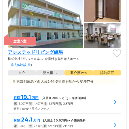
空室5室
アシステッドリビング練馬
株式会社ZENウェルネス
介護付き有料老人ホーム
(
退去体験談1件
)
自立
要支援1•2
要介護1〜5
認知症可
東京都練馬区西大泉2-14-3
保谷駅
から 徒歩17分
19.1
月額
万円
(入居金 
280.0
万円) + 介護保険料
家
6.0
万円
管
4.4
万円
食
5.9
万円
他
2.8
万円
2
個室 / 18m
/ 前払いプラン
24.1
月額
万円
(入居金 
30.0
万円) + 介護保険料
家
8.0
万円
管
7.4
万円
食
5.9
万円
他
2.8
万円