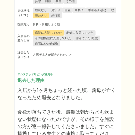
妄想
徘徊
暴言
その他
症状なし
見守り
自立
車椅子
手引/伝い歩き
杖
身体状況
（ADL）
寝たきり
歩行器
医療対応
骨折・骨粗しょう症
病院に入院していた
老健に入居していた
入居前の
その他施設に入居していた
自宅にいた(同居)
暮らし方
自宅にいた(独居)
退去した
入居者本人が逝去されたこと
きっかけ
アシステッドリビング練馬を
退去した理由
入居から1ヶ月ちょっと経った頃、義母が亡く
なったため退去となりました。

食欲が落ちてきた後、最期は朝から水も飲ま
ない状態になったのですが、その様子を施設
の方が逐一報告してくださいました。すぐに
提携している先生との連携も取ってくださ