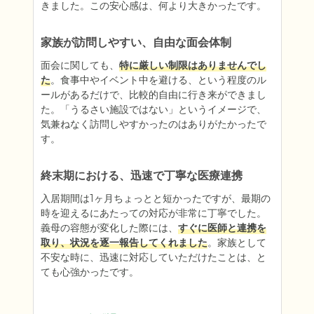
きました。この安心感は、何より大きかったです。
家族が訪問しやすい、自由な面会体制
面会に関しても、
特に厳しい制限はありませんでし
た
。食事中やイベント中を避ける、という程度のル
ールがあるだけで、比較的自由に行き来ができまし
た。「うるさい施設ではない」というイメージで、
気兼ねなく訪問しやすかったのはありがたかったで
す。
終末期における、迅速で丁寧な医療連携
入居期間は1ヶ月ちょっとと短かったですが、最期の
時を迎えるにあたっての対応が非常に丁寧でした。
義母の容態が変化した際には、
すぐに医師と連携を
取り、状況を逐一報告してくれました
。家族として
不安な時に、迅速に対応していただけたことは、と
ても心強かったです。