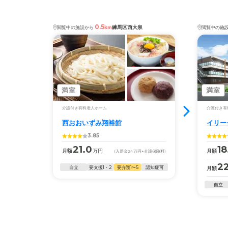
0.5
練馬区西大泉
閲覧中の施設から
km
閲覧中の施
満室
満室
介護付き有料老人ホーム
介護付き有
西おおいずみ翔裕館
イリー
3.85
21.0
18
月額
万円
月額
(入居金
24
万円
+介護保険料)
22
自立
要支援1・2
要介護1〜5
認知症可
月額
自立