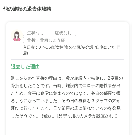
他の施設の退去体験談
症状なし
症状なし
骨折・骨粗しょう症
入居者：91〜95歳/女性/実の父母/要介護1/自宅にいた(同
居)
退去した理由
退去を決めた直接の理由は、母が施設内で転倒し、2度目の
骨折をしたことです。当時、施設内でコロナの陽性者が出
たため、食事は食堂に集まるのではなく、各自の部屋で摂
るようになっていました。その日の昼食をスタッフの方が
運びに行ったところ、母が部屋の床に倒れているのを発見
したそうです。 施設には見守り用のカメラが設置されて...