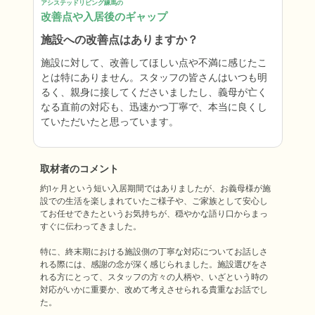
アシステッドリビング練馬の
改善点や入居後のギャップ
施設への改善点はありますか？
施設に対して、改善してほしい点や不満に感じたこ
とは特にありません。スタッフの皆さんはいつも明
るく、親身に接してくださいましたし、義母が亡く
なる直前の対応も、迅速かつ丁寧で、本当に良くし
ていただいたと思っています。
取材者のコメント
約1ヶ月という短い入居期間ではありましたが、お義母様が施
設での生活を楽しまれていたご様子や、ご家族として安心し
てお任せできたというお気持ちが、穏やかな語り口からまっ
すぐに伝わってきました。

特に、終末期における施設側の丁寧な対応についてお話しさ
れる際には、感謝の念が深く感じられました。施設選びをさ
れる方にとって、スタッフの方々の人柄や、いざという時の
対応がいかに重要か、改めて考えさせられる貴重なお話でし
た。