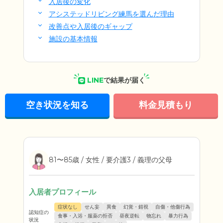
入居後の変化
アシステッドリビング練馬を選んだ理由
改善点や入居後のギャップ
施設の基本情報
LINE
で結果が届く
空き状況を知る
料金見積もり
81〜85歳 / 女性 / 要介護3 / 義理の父母
入居者プロフィール
症状なし
せん妄
異食
幻覚・錯視
自傷・他傷行為
認知症の
食事・入浴・服薬の拒否
昼夜逆転
物忘れ
暴力行為
状況