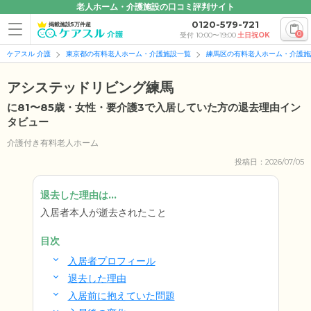
老人ホーム・介護施設の口コミ評判サイト
0120-579-721
掲載施設5万件超
0
受付 10:00〜19:00
土日祝OK
ケアスル 介護
東京都の有料老人ホーム・介護施設一覧
練馬区の有料老人ホーム・介護施
アシステッドリビング練馬
に81〜85歳・女性・要介護3で入居していた方の退去理由イン
タビュー
介護付き有料老人ホーム
投稿日：2026/07/05
退去した理由は...
入居者本人が逝去されたこと
目次
入居者プロフィール
退去した理由
入居前に抱えていた問題