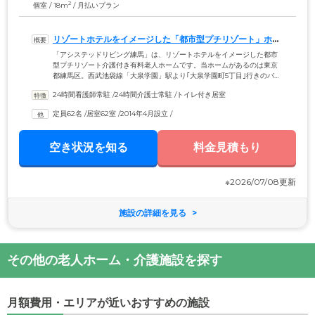
2
個室 / 18m
/ 月払いプラン
リゾートホテルをイメージした「都市型プチリゾート」ホー
ムです
「アシステッドリビング練馬」は、リゾートホテルをイメージした都市
型プチリゾート介護付き有料老人ホームです。当ホームがあるのは東京
都練馬区。西武池袋線「大泉学園」駅より｢大泉学園町5丁目｣行きのバス
で｢丸山東橋｣バス停から徒歩5分、または西武池袋線「保谷」駅より｢光
24時間看護師常駐
 /
24時間介護士常駐
 /
トイレ付き居室
が丘｣行きのバスで｢西大泉二丁目交番前｣バス停から徒歩4分の場所で
す。居室は全室個室。1階はオリエンタル風、2階は洋風、3階は和風と、
定員62名
 /
居室62室
 /
2014年4月設立
 /
フロアごとにイメージを変えており、認知症の方でもご自身が居住する
フロアやお部屋を認識しやすくなる効果が期待できます。
空き状況を知る
料金見積もり
※2026/07/08更新
施設の詳細を見る
その他の老人ホーム・介護施設を探す
月額費用・エリアが近いおすすめの施設