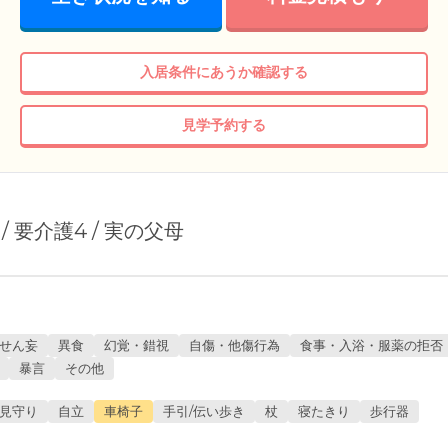
入居条件にあうか確認する
見学予約する
性 / 要介護4 / 実の父母
せん妄
異食
幻覚・錯視
自傷・他傷行為
食事・入浴・服薬の拒否
暴言
その他
見守り
自立
車椅子
手引/伝い歩き
杖
寝たきり
歩行器