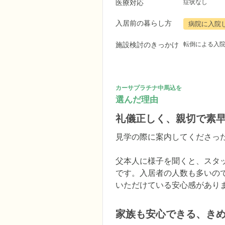
医療対応
症状なし
入居前の暮らし方
病院に入院
施設検討のきっかけ
転倒による入
カーサプラチナ中馬込を
選んだ理由
礼儀正しく、親切で素
見学の際に案内してくださっ
父本人に様子を聞くと、スタ
です。入居者の人数も多いの
いただけている安心感があり
家族も安心できる、き