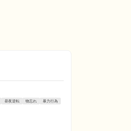
昼夜逆転
物忘れ
暴力行為