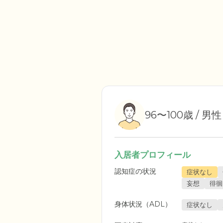
96〜100歳 / 男
入居者プロフィール
認知症の状況
症状なし
妄想
徘徊
身体状況（ADL）
症状なし