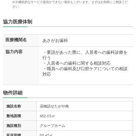
れや継続的なサービス提供ができない場合もございます。まずはお気軽にご相談くだ
さい。
協力医療体制
医療機関名
あさがお歯科
協力内容
・要請があった際に、入居者への歯科診療を
行う
・入居者への歯科に関する相談対応
・職員への歯科及び口腔ケアについての相談
対応
物件詳細
施設名称
花物語せたがや南
敷地面積
652.03㎡
施設種別
グループホーム
延床面積
511.47㎡