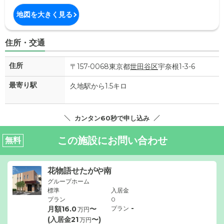
地図を大きく見る
住所・交通
住所
〒157-0068東京都
世田谷区
宇奈根1-3-6
最寄り駅
久地駅から1.5キロ
カンタン60秒で申し込み
この施設にお問い合わせ
無料
花物語せたがや南
グループホーム
標準
入居金
プラン
0
-
月額
16.0
〜
プラン
万円
(入居金
21
〜)
万円