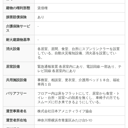
建物の権利形態
賃借権
損害賠償保険
あり
介護保険サービ
-
ス
耐火建築物基準
-
消火設備
各居室、居間、食堂、台所にスプンリンクラーを設置
している。自動火災報知設備、消火器を設置してい
る。
居室設備
緊急通報装置:各居室内にあり、電話回線:一部あり、テ
レビ回線:各居室内にあり
共用施設設備
事務室、相談室、更衣室、介護用ベッド１８台、福祉
車両１台
バリアフリー
フロアー内は床をフラットにして、居室から食堂・ト
イレ・台所・浴室への段差を無くし、車椅子の方でも
スムーズに行き来できるようにしている。
運営事業者名
株式会社日本アメニティライフ協会
運営者所在地
神奈川県横浜市青葉区みたけ台5-10