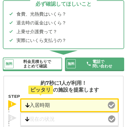
必ず確認してほしいこと
食費、光熱費はいくら？
退去時の返金はいくら？
上乗せ介護費って？
実際にいくら支払うの？
料金見積もりで
電話で
無料
無料
まとめて確認
問い合わせ
約7秒に1人が利用！
ピッタリ
の施設を提案します
STEP
1
2