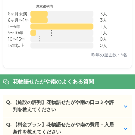
東京都平均
6ヶ月未満
3人
6ヶ月〜1年
3人
1〜5年
11人
5〜10年
1人
10〜15年
0人
15年以上
0人
昨年の退去数：5名
花物語せたがや南のよくある質問
Q.
【施設の評判】花物語せたがや南の口コミや評
判を教えてください
Q.
花物語せたがや南を見学した方の口コミを確認でき
【料金プラン】花物語せたがや南の費用・入居
ます。
条件を教えてください