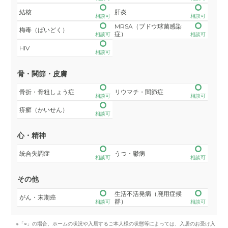
結核
肝炎
相談可
相談可
MRSA（ブドウ球菌感染
梅毒（ばいどく）
症）
相談可
相談可
HIV
相談可
骨・関節・皮膚
骨折・骨粗しょう症
リウマチ・関節症
相談可
相談可
疥癬（かいせん）
相談可
心・精神
統合失調症
うつ・鬱病
相談可
相談可
その他
生活不活発病（廃用症候
がん・末期癌
群）
相談可
相談可
※「○」の場合、ホームの状況や入居するご本人様の状態等によっては、入居のお受け入