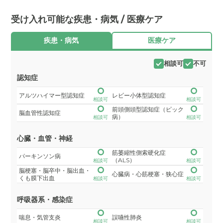
受け入れ可能な疾患・病気 / 医療ケア
疾患・病気
医療ケア
相談可
不可
認知症
アルツハイマー型認知症
レビー小体型認知症
相談可
相談可
前頭側頭型認知症（ピック
脳血管性認知症
病）
相談可
相談可
心臓・血管・神経
筋萎縮性側索硬化症
パーキンソン病
（ALS）
相談可
相談可
脳梗塞・脳卒中・脳出血・
心臓病・心筋梗塞・狭心症
くも膜下出血
相談可
相談可
呼吸器系・感染症
喘息・気管支炎
誤嚥性肺炎
相談可
相談可