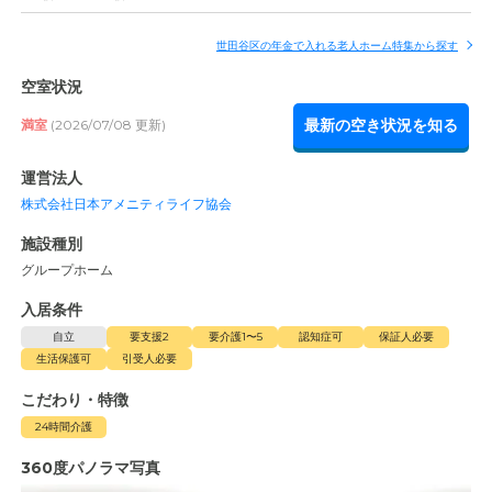
世田谷区の年金で入れる老人ホーム特集から探す
空室状況
最新の空き状況を知る
満室
(2026/07/08 更新)
運営法人
株式会社日本アメニティライフ協会
施設種別
グループホーム
入居条件
自立
要支援2
要介護1〜5
認知症可
保証人必要
生活保護可
引受人必要
こだわり・特徴
24時間介護
360度パノラマ写真