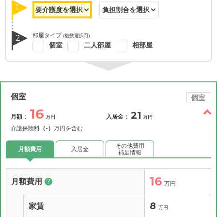
1
部屋タイプ
(複数選択可)
2
個室
二人部屋
相部屋
個室
個室
16
21
月額：
入居金：
万円
万円
介護保険料
（-）
万円を含む
その他費用
月額費用
入居金
補足情報
16
月額費用
?
万円
8
家賃
万円