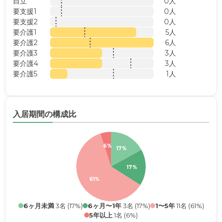
自立
0人
要支援1
0人
要支援2
0人
要介護1
5人
要介護2
6人
要介護3
3人
要介護4
3人
要介護5
1人
入居期間の構成比
6%
17%
17%
61%
6ヶ月未満
3名 (17%)
6ヶ月〜1年
3名 (17%)
1〜5年
11名 (61%)
5年以上
1名 (6%)