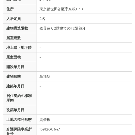
住所
東京都世田谷区宇奈根1-3-6
入居定員
2名
建物構造階数
鉄骨造り2階建ての1.2階部分
居室総数
-
地上階・地下階
-
居室面積
-
開設年月日
-
建物形態
単独型
建築年月日
-
居住契約の権利
-
形態
改築年月日
-
土地の権利形態
賃借権
介護保険事業所
1391200647
番号