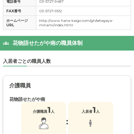
電話番号
03-5727-9487
FAX番号
03-5727-9512
ホームページ
http://www.hana-kaigo.com/gh/setagaya-
URL
minami/index.html
花物語せたがや南の職員体制
入居者ごとの職員人数
介護職員
花物語せたがや南
1
1
介護職員
人
入居者
人
: