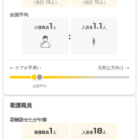
（合計 18人）
（合計 18人）
全国平均
1
1.1
介護職員
人
入居者
人
:
← ケアが手厚い
元気な方向け →
全国平均
看護職員
花物語せたがや南
1
18
看護職員
人
入居者
人