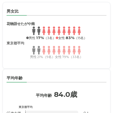
男女比
花物語せたがや南
17%
83%
男性
（3名）
女性
（15名）
東京都平均
男性 21%（9名）
女性 79%（33名）
平均年齢
84.0歳
平均年齢
東京都平均