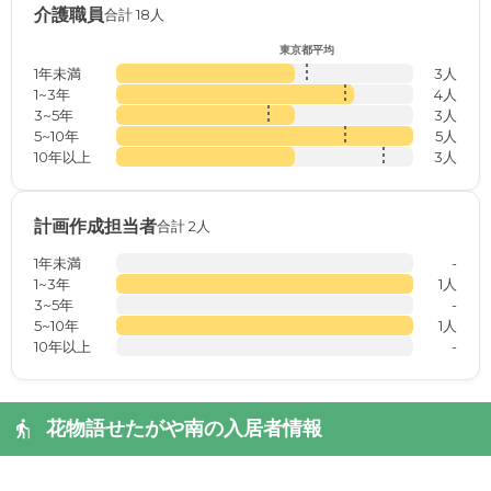
介護職員
合計 18人
東京都平均
1年未満
3人
1~3年
4人
3~5年
3人
5~10年
5人
10年以上
3人
計画作成担当者
合計 2人
1年未満
-
1~3年
1人
3~5年
-
5~10年
1人
10年以上
-
花物語せたがや南の入居者情報