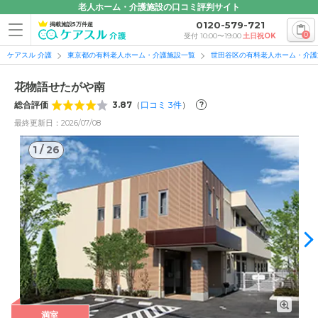
老人ホーム・介護施設の口コミ評判サイト
0120-579-721
掲載施設5万件超
0
受付 10:00〜19:00
土日祝OK
ケアスル 介護
東京都の有料老人ホーム・介護施設一覧
世田谷区の有料老人ホーム・介護
花物語せたがや南
総合評価
3.87
（
口コミ
3
件
）
?
最終更新日：2026/07/08
1
/
26
1
/
26
満室