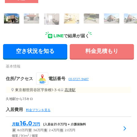
外観の写真
LINE
で結果が届く
空き状況を知る
料金見積もり
基本情報
住所/アクセス
電話番号
03-5727-9487
地図
東京都世田谷区宇奈根1-3-6
高津駅
久地駅から1.5キロ
入居費用
料金プランを見る
16.0
月額
万円
(入居金
21.0
万円) + 介護保険料
家
8.0
万円
管
3.6
万円
食
2.4
万円
他
2.0
万円
2
個室 / 9.1m
/ 個室