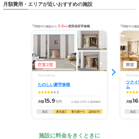
月額費用・エリアが近いおすすめの施設
0.5
世田谷区宇奈根
閲覧中の施設から
km
閲覧中の施
空室2室
満室
グループホーム
グループホ
ツクイ
たのしい家宇奈根
ム
4.2
15.9
16
月額
万円
月額
(入居金
9
万円
+介護保険料)
自立
要支援2
要介護1〜5
認知症可
自立
施設に料金をきくときに