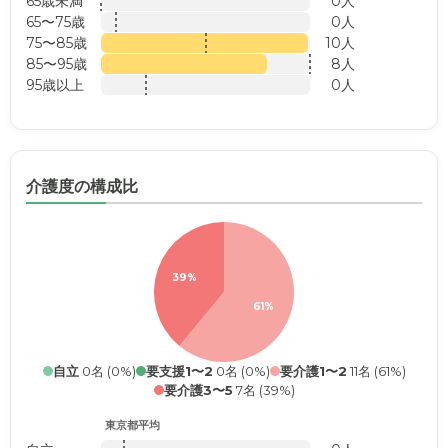
65歳未満
0人
65〜75歳
0人
75〜85歳
10人
85〜95歳
8人
95歳以上
0人
介護度の構成比
39%
61%
自立
0名 (0%)
要支援1〜2
0名 (0%)
要介護1〜2
11名 (61%)
要介護3〜5
7名 (39%)
東京都平均