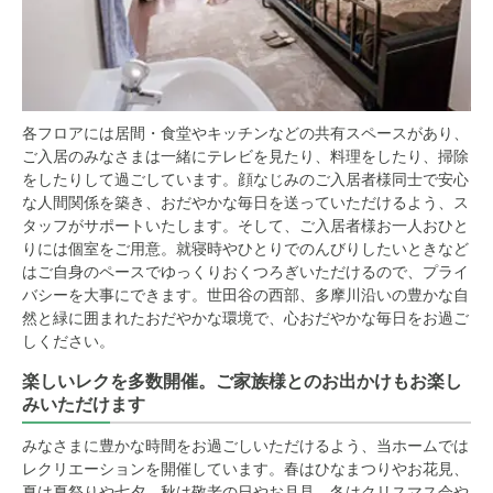
各フロアには居間・食堂やキッチンなどの共有スペースがあり、
ご入居のみなさまは一緒にテレビを見たり、料理をしたり、掃除
をしたりして過ごしています。顔なじみのご入居者様同士で安心
な人間関係を築き、おだやかな毎日を送っていただけるよう、ス
タッフがサポートいたします。そして、ご入居者様お一人おひと
りには個室をご用意。就寝時やひとりでのんびりしたいときなど
はご自身のペースでゆっくりおくつろぎいただけるので、プライ
バシーを大事にできます。世田谷の西部、多摩川沿いの豊かな自
然と緑に囲まれたおだやかな環境で、心おだやかな毎日をお過ご
しください。
楽しいレクを多数開催。ご家族様とのお出かけもお楽し
みいただけます
みなさまに豊かな時間をお過ごしいただけるよう、当ホームでは
レクリエーションを開催しています。春はひなまつりやお花見、
夏は夏祭りや七夕、秋は敬老の日やお月見、冬はクリスマス会や