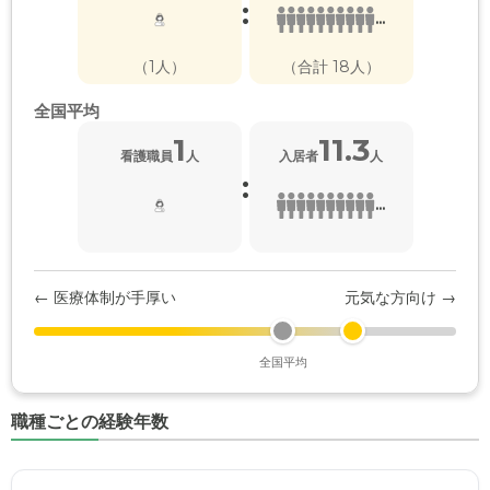
:
...
（1人）
（合計 18人）
全国平均
1
11.3
看護職員
人
入居者
人
:
...
← 医療体制が手厚い
元気な方向け →
全国平均
職種ごとの経験年数