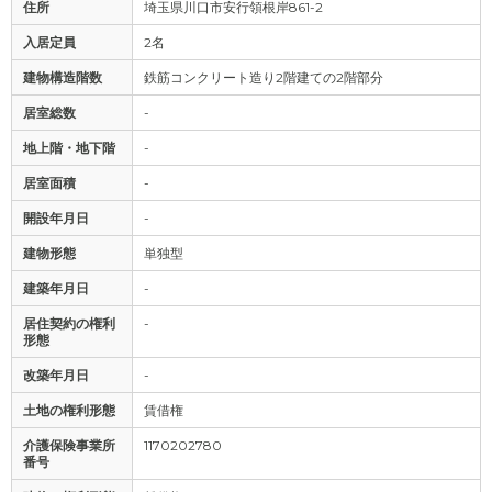
住所
埼玉県川口市安行領根岸861-2
入居定員
2名
建物構造階数
鉄筋コンクリート造り2階建ての2階部分
居室総数
-
地上階・地下階
-
居室面積
-
開設年月日
-
建物形態
単独型
建築年月日
-
居住契約の権利
-
形態
改築年月日
-
土地の権利形態
賃借権
介護保険事業所
1170202780
番号