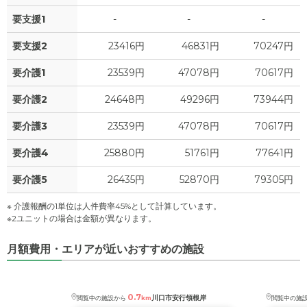
要支援1
-
-
-
要支援2
23416円
46831円
70247円
要介護1
23539円
47078円
70617円
要介護2
24648円
49296円
73944円
要介護3
23539円
47078円
70617円
要介護4
25880円
51761円
77641円
要介護5
26435円
52870円
79305円
※ 介護報酬の1単位は人件費率45%として計算しています。
※2ユニットの場合は金額が異なります。
月額費用・エリアが近いおすすめの施設
0.7
川口市安行領根岸
閲覧中の施設から
km
閲覧中の施