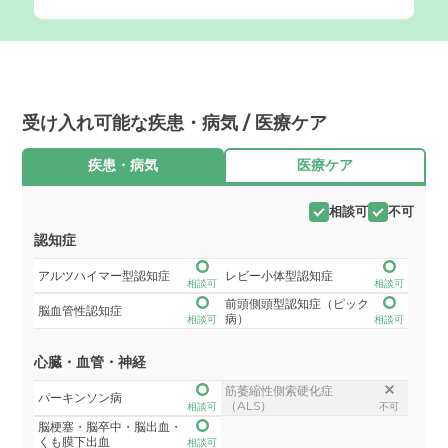
受け入れ可能な疾患・病気 / 医療ケア
疾患・病気
医療ケア
相談可
不可
認知症
アルツハイマー型認知症
レビー小体型認知症
相談可
相談可
前頭側頭型認知症（ピック
脳血管性認知症
病）
相談可
相談可
心臓・血管・神経
筋萎縮性側索硬化症
パーキンソン病
（ALS）
相談可
不可
脳梗塞・脳卒中・脳出血・
くも膜下出血
相談可