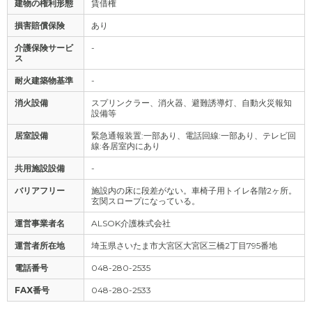
建物の権利形態
賃借権
損害賠償保険
あり
介護保険サービ
-
ス
耐火建築物基準
-
消火設備
スプリンクラー、消火器、避難誘導灯、自動火災報知
設備等
居室設備
緊急通報装置:一部あり、電話回線:一部あり、テレビ回
線:各居室内にあり
共用施設設備
-
バリアフリー
施設内の床に段差がない。車椅子用トイレ各階2ヶ所。
玄関スロープになっている。
運営事業者名
ALSOK介護株式会社
運営者所在地
埼玉県さいたま市大宮区大宮区三橋2丁目795番地
電話番号
048-280-2535
FAX番号
048-280-2533