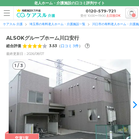
老人ホーム・介護施設の口コミ評判サイト
0120-579-721
掲載施設5万件超
0
受付 10:00〜19:00
土日祝OK
ケアスル 介護
埼玉県の有料老人ホーム・介護施設一覧
川口市の有料老人ホーム・介護施
ALSOKグループホーム川口安行
総合評価
3.53
（
口コミ
3
件
）
?
最終更新日：2026/08/07
1
/
3
1
/
3
空室1室