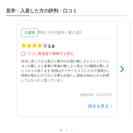
見学・入居した方の評判・口コミ
男性 / 90代後半 / 要介護5
入居済
3.8
ワゴン車送迎で車椅子も安心
自宅に戻ってから夜から夜中の介護の難しさとコミニケーシ
ヨンの難しさと食事の準備の難しさと朝までの睡眠の難しさ
とイロイロ有ります 利用はデイサービスでしたので昼間少し
時間が取れたので少し仕事も出来たし身体が休めたから利用
してよかったと思っていまし...
投稿日時：2023/11/07
続きを見る