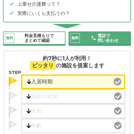
上乗せ介護費って？
実際にいくら支払うの？
料金見積もりで
電話で
無料
無料
まとめて確認
問い合わせ
約7秒に1人が利用！
ピッタリ
の施設を提案します
STEP
1
2
3
4