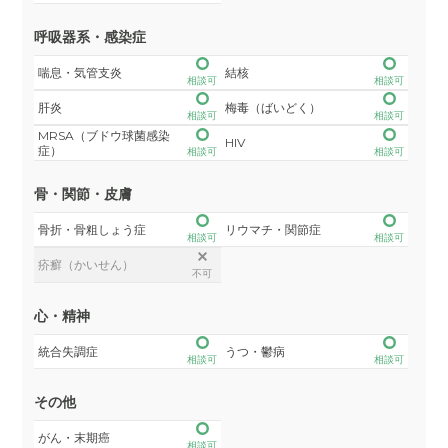
呼吸器系・感染症
喘息・気管支炎
結核
相談可
相談可
肝炎
梅毒（ばいどく）
相談可
相談可
MRSA（ブドウ球菌感染
HIV
症）
相談可
相談可
骨・関節・皮膚
骨折・骨粗しょう症
リウマチ・関節症
相談可
相談可
疥癬（かいせん）
不可
心・精神
統合失調症
うつ・鬱病
相談可
相談可
その他
がん・末期癌
相談可