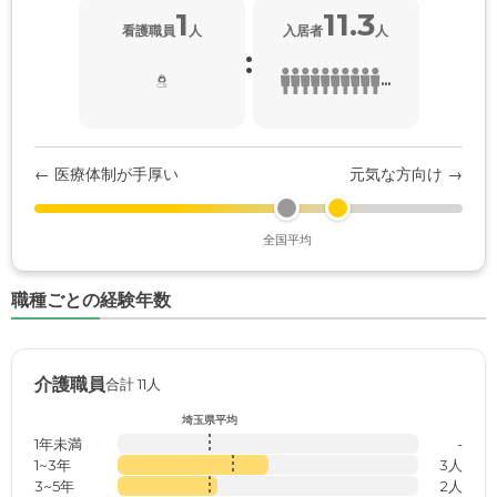
1
11.3
看護職員
人
入居者
人
:
...
← 医療体制が手厚い
元気な方向け →
全国平均
職種ごとの経験年数
介護職員
合計 11人
埼玉県平均
1年未満
-
1~3年
3人
3~5年
2人