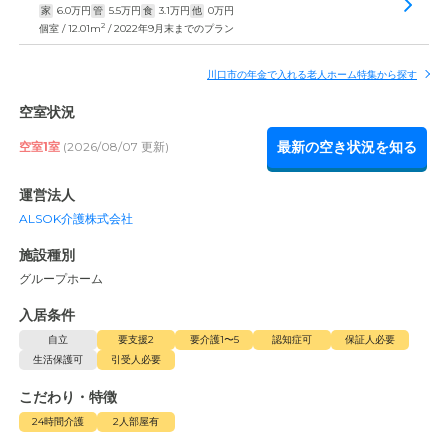
家
6.0
万円
管
5.5
万円
食
3.1
万円
他
0
万円
2
個室 / 12.01m
/ 2022年9月末までのプラン
川口市の年金で入れる老人ホーム特集から探す
空室状況
最新の空き状況を知る
空室1室
(2026/08/07 更新)
運営法人
ALSOK介護株式会社
施設種別
グループホーム
入居条件
自立
要支援2
要介護1〜5
認知症可
保証人必要
生活保護可
引受人必要
こだわり・特徴
24時間介護
2人部屋有