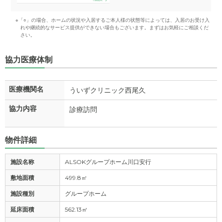
※「○」の場合、ホームの状況や入居するご本人様の状態等によっては、入居のお受け入
れや継続的なサービス提供ができない場合もございます。まずはお気軽にご相談くだ
さい。
協力医療体制
医療機関名
ういずクリニック西尾久
協力内容
診療訪問
物件詳細
施設名称
ALSOKグループホーム川口安行
敷地面積
499.8㎡
施設種別
グループホーム
延床面積
562.13㎡