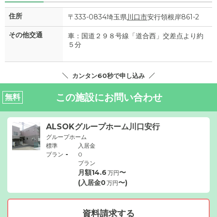
住所
〒333-0834埼玉県
川口市
安行領根岸861-2
その他交通
車：国道２９８号線「道合西」交差点より約
５分
カンタン60秒で申し込み
この施設にお問い合わせ
無料
ALSOKグループホーム川口安行
グループホーム
標準
入居金
-
プラン
0
プラン
月額
14.6
〜
万円
(入居金
0
〜)
万円
資料請求する