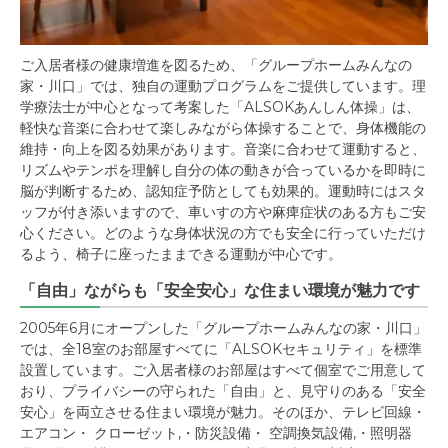
ご入居者様の健康増進を図るため、「グループホームみんなの
家・川口」では、独自の運動プログラムをご提供しています。理
学療法士が中心となって考案した「ALSOKあんしん体操」は、
軽快な音楽に合わせて楽しみながら体操することで、身体機能の
維持・向上を図る効果があります。音楽に合わせて運動すると、
リズムやテンポを理解し自分の体の動きが合っているかを即時に
脳が判断するため、認知症予防としても効果的。運動時にはスタ
ッフが付き添いますので、車いすの方や麻痺症状のある方もご安
心ください。どのような身体状況の方でも安全に行っていただけ
るよう、椅子に座ったままできる運動が中心です。
「自由」ながらも「安全安心」な住まい環境が魅力です
2005年6月にオープンした「グループホームみんなの家・川口」
では、全18室のお部屋すべてに「ALSOKセキュリティ」を標準
設置しています。ご入居者様のお部屋はすべて個室でご用意して
おり、プライバシーの守られた「自由」と、見守りのある「安全
安心」を両立させる住まい環境が魅力。そのほか、テレビ回線・
エアコン・ クローゼット,・防災設備・ 空調換気設備,・照明器