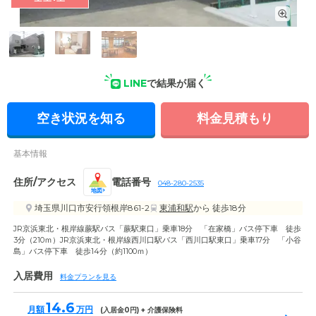
外観: 外観は落ち着いた色合いのタイルがおしゃれな雰囲気を
醸し出しています。2階建てのシンプルな建物です。
LINE
で結果が届く
空き状況を知る
料金見積もり
基本情報
住所/アクセス
電話番号
048-280-2535
地図
埼玉県川口市安行領根岸861-2
東浦和駅
から 徒歩18分
JR京浜東北・根岸線蕨駅バス「蕨駅東口」乗車18分 「在家橋」バス停下車 徒歩
3分（210ｍ）JR京浜東北・根岸線西川口駅バス「西川口駅東口」乗車17分 「小谷
島」バス停下車 徒歩14分（約1100ｍ）
入居費用
料金プランを見る
14.6
月額
万円
(入居金
0
円) + 介護保険料