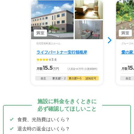
満室
満室
住宅型有料老人ホーム
グループホ
ライフパートナー安行領根岸
愛の家
3.6
15.5
15
月額
万円
月額
(入居金
18
万円
+介護保険料)
自立
要支援1・2
要介護1〜5
認知症可
自立
施設に料金をきくときに
必ず確認してほしいこと
食費、光熱費はいくら？
退去時の返金はいくら？