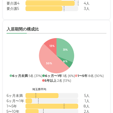
要介護4
4人
要介護5
3人
入居期間の構成比
13%
31%
6%
50%
6ヶ月未満
5名 (31%)
6ヶ月〜1年
1名 (6%)
1〜5年
8名 (50%)
5年以上
2名 (13%)
埼玉県平均
6ヶ月未満
5人
6ヶ月〜1年
1人
1〜5年
8人
5〜10年
2人