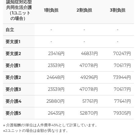
認知症対応型
共同生活介護
1割負担
2割負担
3割負担
（1ユニット
の場合）
自立
-
-
-
要支援1
-
-
-
要支援2
23416円
46831円
70247円
要介護1
23539円
47078円
70617円
要介護2
24648円
49296円
73944円
要介護3
23539円
47078円
70617円
要介護4
25880円
51761円
77641円
要介護5
26435円
52870円
79305円
※ 介護報酬の1単位は人件費率45%として計算しています。
※2ユニットの場合は金額が異なります。