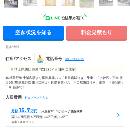
LINE
で結果が届く
外観: ご入居者様・ご家族様の期待にお応えできるよう、真心
こめたケアサービスをご提供しています。
空き状況を知る
料金見積もり
基本情報
住所/アクセス
電話番号
048-290-4145
地図
埼玉県川口市東内野293-1
浦和美園駅
JR武蔵野線 東浦和駅より国際興業バス「新井宿駅行き」乗車、「木曽呂」下車 徒
歩8分 JR武蔵野線 東川口駅より国際興業バス「川口駅東口行き」乗車、「差間南」
下車 徒歩8分
入居費用
料金プランを見る
15.7
月額
万円
(入居金
20.0
万円) + 介護保険料
家
5.8
万円
管
0
万円
食
5.0
万円
他
5.0
万円
個室 / 基本プラン