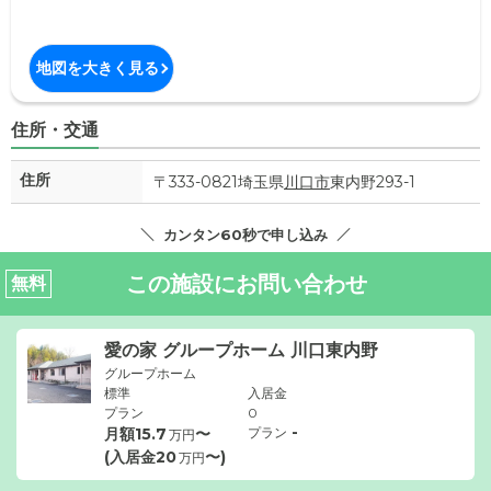
地図を大きく見る
住所・交通
住所
〒333-0821埼玉県
川口市
東内野293-1
カンタン60秒で申し込み
この施設にお問い合わせ
無料
愛の家 グループホーム 川口東内野
グループホーム
標準
入居金
プラン
0
-
月額
15.7
〜
プラン
万円
(入居金
20
〜)
万円