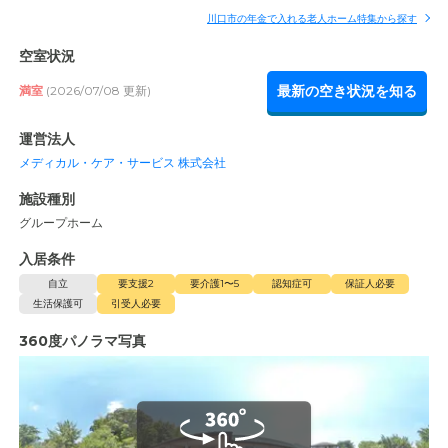
川口市の年金で入れる老人ホーム特集から探す
空室状況
最新の空き状況を知る
満室
(2026/07/08 更新)
運営法人
メディカル・ケア・サービス 株式会社
施設種別
グループホーム
入居条件
自立
要支援2
要介護1〜5
認知症可
保証人必要
生活保護可
引受人必要
360度パノラマ写真