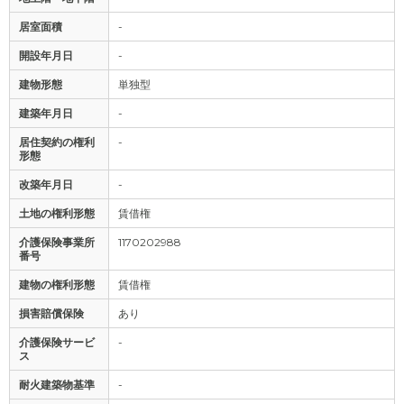
居室面積
-
開設年月日
-
建物形態
単独型
建築年月日
-
居住契約の権利
-
形態
改築年月日
-
土地の権利形態
賃借権
介護保険事業所
1170202988
番号
建物の権利形態
賃借権
損害賠償保険
あり
介護保険サービ
-
ス
耐火建築物基準
-