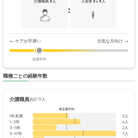
介護職員
人
入居者
人
:
← ケアが手厚い
元気な方向け →
全国平均
職種ごとの経験年数
介護職員
合計 17人
埼玉県平均
1年未満
3人
1~3年
4人
3~5年
2人
5~10年
7人