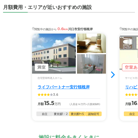
月額費用・エリアが近いおすすめの施設
0.6
川口市安行領根岸
閲覧中の施設から
km
閲覧中の施
満室
空室あ
住宅型有料老人ホーム
サービス付
ライフパートナー安行領根岸
リハビ
3.6
15.5
16
月額
万円
月額
(入居金
18
万円
+介護保険料)
自立
要支援1・2
要介護1〜5
認知症可
自立
施設に料金をきくときに