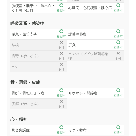
脳梗塞・脳卒中・脳出血・
心臓病・心筋梗塞・狭心症
くも膜下出血
相談可
相談可
呼吸器系・感染症
喘息・気管支炎
誤嚥性肺炎
相談可
相談可
結核
肝炎
不可
相談可
MRSA（ブドウ球菌感染
梅毒（ばいどく）
症）
不可
不可
HIV
不可
骨・関節・皮膚
骨折・骨粗しょう症
リウマチ・関節症
相談可
相談可
疥癬（かいせん）
不可
心・精神
統合失調症
うつ・鬱病
相談可
相談可