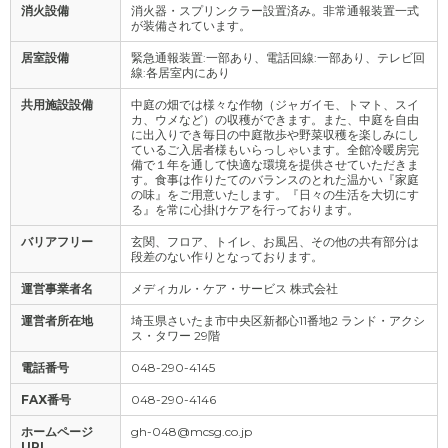
消火設備
消火器・スプリンクラー設置済み。非常通報装置一式
が装備されています。
居室設備
緊急通報装置:一部あり、電話回線:一部あり、テレビ回
線:各居室内にあり
共用施設設備
中庭の畑では様々な作物（ジャガイモ、トマト、スイ
カ、ウメなど）の収穫ができます。また、中庭を自由
に出入りでき毎日の中庭散歩や野菜収穫を楽しみにし
ているご入居者様もいらっしゃいます。全館冷暖房完
備で１年を通して快適な環境を提供させていただきま
す。食事は作りたてのバランスのとれた温かい『家庭
の味』をご用意いたします。『日々の生活を大切にす
る』を常に心掛けケアを行っております。
バリアフリー
玄関、フロア、トイレ、お風呂、その他の共有部分は
段差のない作りとなっております。
運営事業者名
メディカル・ケア・サービス 株式会社
運営者所在地
埼玉県さいたま市中央区新都心11番地2 ランド・アクシ
ス・タワー 29階
電話番号
048-290-4145
FAX番号
048-290-4146
ホームページ
gh-048@mcsg.co.jp
URL