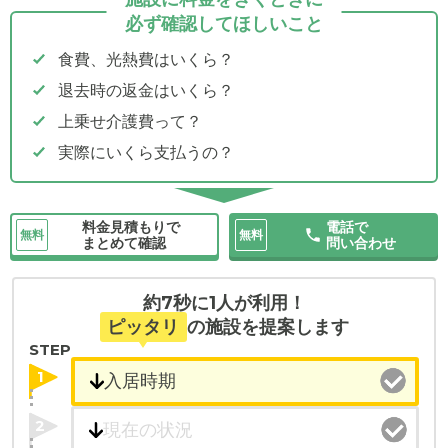
必ず確認してほしいこと
食費、光熱費はいくら？
退去時の返金はいくら？
上乗せ介護費って？
実際にいくら支払うの？
料金見積もりで
電話で
無料
無料
まとめて確認
問い合わせ
約7秒に1人が利用！
ピッタリ
の施設を提案します
STEP
1
2