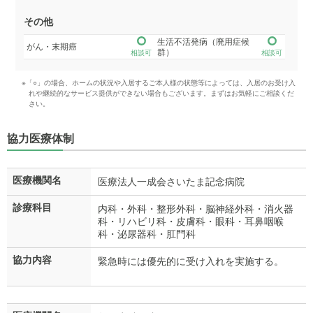
その他
生活不活発病（廃用症候
がん・末期癌
群）
相談可
相談可
※「○」の場合、ホームの状況や入居するご本人様の状態等によっては、入居のお受け入
れや継続的なサービス提供ができない場合もございます。まずはお気軽にご相談くだ
さい。
協力医療体制
医療機関名
医療法人一成会さいたま記念病院
診療科目
内科・外科・整形外科・脳神経外科・消火器
科・リハビリ科・皮膚科・眼科・耳鼻咽喉
科・泌尿器科・肛門科
協力内容
緊急時には優先的に受け入れを実施する。