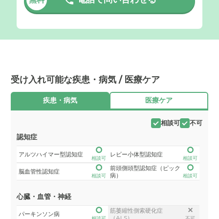
受け入れ可能な疾患・病気 / 医療ケア
疾患・病気
医療ケア
相談可
不可
認知症
アルツハイマー型認知症
レビー小体型認知症
相談可
相談可
前頭側頭型認知症（ピック
脳血管性認知症
病）
相談可
相談可
心臓・血管・神経
筋萎縮性側索硬化症
パーキンソン病
（ALS）
相談可
不可