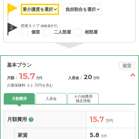
1
部屋タイプ
(複数選択可)
2
個室
二人部屋
相部屋
基本プラン
個室
15.7
20
月額：
入居金：
万円
万円
介護保険料
（-）
万円を含む
その他費用
月額費用
入居金
補足情報
15.7
月額費用
?
万円
5.8
家賃
万円