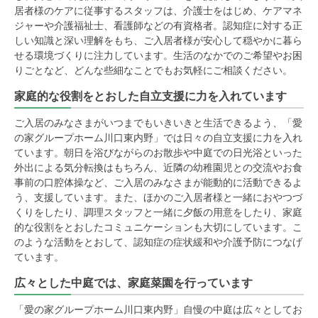
居者様のケアに従事するスタッフは、介護士をはじめ、ケアマネ
ジャーや介護福祉士、看護師などの有資格者。認知症に対する正
しい知識と深い理解をもち、ご入居者様が安心して穏やかに暮ら
せる環境づくりに注力しています。生活のなかでのご希望やお困
りごとなど、どんな些細なことでもお気軽にご相談ください。
家庭的な役割をとおした自立支援に力を入れています
ご入居のみなさまがいつまでもいきいきと生活できるよう、「愛
の家グループホーム川口東内野」では日々の自立支援に力を入れ
ています。朝日を浴びながらのお散歩や中庭での日光浴といった
外出による気分転換はもちろん、近隣の幼稚園児との交流やお食
事前の口腔体操など、ご入居のみなさまが能動的に活動できるよ
う、支援しています。また、ほかのご入居者様と一緒におやつづ
くりをしたり、調理スタッフと一緒に夕飯の用意をしたり、家庭
的な役割をとおしたコミュニケーションも大切にしています。こ
のような活動をとおして、認知症の症状緩和や介護予防につなげ
ています。
広々とした中庭では、家庭菜園を行っています
「愛の家グループホーム川口東内野」自慢の中庭は広々としてお