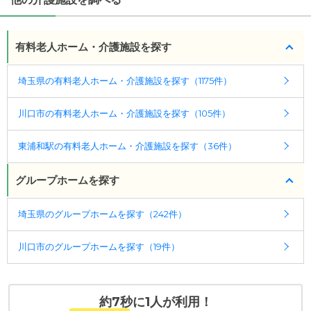
・要介護度：要支援2、要介護1、要介護2、要介護
愛の家 グループホーム 川口東内野
の
交通アクセス
3、要介護4、要介護5
・JR武蔵野線 東浦和駅より国際興業バス「新井宿駅
・認知症：受け入れ可
行き」乗車、「木曽呂」下車 徒歩8分 JR武蔵野線
有料老人ホーム・介護施設を探す
東川口駅より国際興業バス「川口駅東口行き」乗
ケアスル 介護では詳細な
料金プラン
をご確認頂けま
車、「差間南」下車 徒歩8分
埼玉県の有料老人ホーム・介護施設を探す（1175件）
す。詳しくは
こちら
。
川口市の有料老人ホーム・介護施設を探す（105件）
◎ケアスル 介護の3つの特徴
・経験豊富な入居相談員が完全無料で施設探しをサ
東浦和駅の有料老人ホーム・介護施設を探す（36件）
ポート
入居相談：
0120-579-721
（無料）
グループホームを探す
受付時間：10：00～19：00
埼玉県のグループホームを探す（242件）
・全国10000件の介護施設情報を掲載
幅広い選択肢の中から、条件にあった施設を選ぶ
川口市のグループホームを探す（19件）
ことができます。
・こだわりの条件や医療体制から施設を探せる
たとえば「カラオケ」「麻雀」が楽しめる施設、
約7秒に1人が利用！
「夫婦入居可」の施設、「看取り可」の施設など、