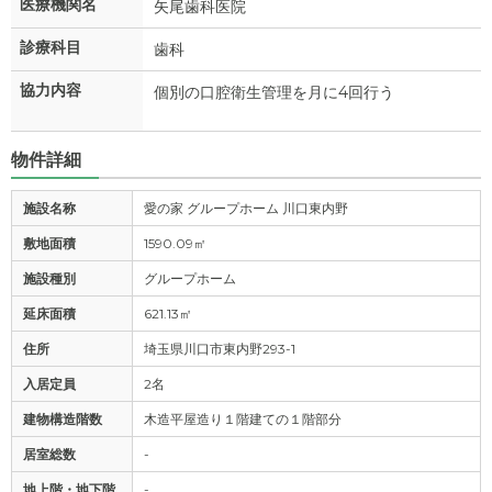
医療機関名
矢尾歯科医院
診療科目
歯科
協力内容
個別の口腔衛生管理を月に4回行う
物件詳細
施設名称
愛の家 グループホーム 川口東内野
敷地面積
1590.09㎡
施設種別
グループホーム
延床面積
621.13㎡
住所
埼玉県川口市東内野293-1
入居定員
2名
建物構造階数
木造平屋造り１階建ての１階部分
居室総数
-
地上階・地下階
-