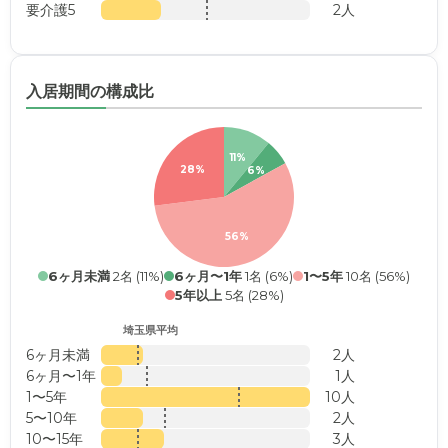
要介護5
2人
入居期間の構成比
11%
28%
6%
56%
6ヶ月未満
2名 (11%)
6ヶ月〜1年
1名 (6%)
1〜5年
10名 (56%)
5年以上
5名 (28%)
埼玉県平均
6ヶ月未満
2人
6ヶ月〜1年
1人
1〜5年
10人
5〜10年
2人
10〜15年
3人