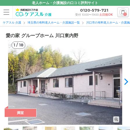
老人ホーム・介護施設の口コミ評判サイト
0120-579-721
掲載施設5万件超
0
受付 10:00〜19:00
土日祝OK
ケアスル 介護
埼玉県の有料老人ホーム・介護施設一覧
川口市の有料老人ホーム・介護施
愛の家 グループホーム 川口東内野
1
/
18
1
/
18
満室