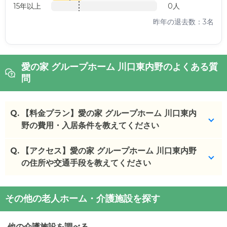
15年以上
0人
昨年の退去数：3名
愛の家 グループホーム 川口東内野のよくある質
問
Q.
【料金プラン】愛の家 グループホーム 川口東内
野の費用・入居条件を教えてください
Q.
愛の家 グループホーム 川口東内野
【アクセス】愛の家 グループホーム 川口東内野
の入居金・月額
料金は次のとおりです。
の住所や交通手段を教えてください
・初期費用が
20
万円
・月額費用が
15.7
万円
愛の家 グループホーム 川口東内野
の
交通アクセス
その他の老人ホーム・介護施設を探す
・
住所：
埼玉県
川口市
東内野293-1
愛の家 グループホーム 川口東内野
の対応可能な入
・
最寄り駅：
居条件は次のとおりです。
他の介護施設を調べる