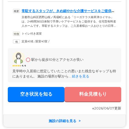
常駐するスタッフが、きめ細やかな介護サービスをご提供い
たします
京都市山科区西野山桜ノ馬場町にある「リーガテラス南草津ロイヤル」
は、24時間365日体制で手厚いケアサービスをご提供する、住宅型有料老
人ホームです。常駐するスタッフは、ご入居者様お一人おひとりの日常
生活をきめ細やかにサポート。現場経験豊富な介護スタッフが一丸とな
トイレ付き居室
って「切れ目の安心」をご提供しています。ご入居者様の生活の拠点と
なるお部屋には、緊急コールを完備。急な体調不良やお怪我の際にも迅
定員40名
 /
居室40室
 /
速にご対応できる環境を整備しておりますので、持病のある方や体調面
に不安を抱えている方も、安心してお過ごしください。
駅から徒歩10分とアクセスが良い
4.4
見学時や入居前に想定していたことの悪いまた残念なギャップも特
にありません。 施設の場所が駅から...
 続きを見る
空き状況を知る
料金見積もり
※2026/06/07更新
施設の詳細を見る