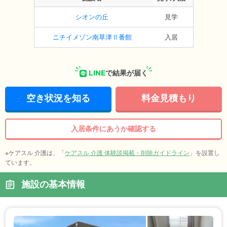
シオンの丘
見学
ニチイメゾン南草津Ⅱ番館
入居
LINE
で結果が届く
空き状況を知る
料金見積もり
入居条件にあうか確認する
※ケアスル 介護は、「
ケアスル 介護 体験談掲載・削除ガイドライン
」を設置し
ています。
施設の基本情報