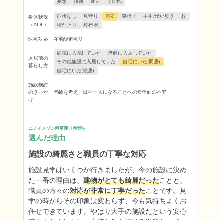
妄想
徘徊
暴言
その他
症状なし
見守り
自立
車椅子
手引/伝い歩き
杖
身体状況
（ADL）
寝たきり
歩行器
医療対応
在宅酸素療法
病院に入院していた
老健に入居していた
入居前の
その他施設に入居していた
自宅にいた(同居)
暮らし方
自宅にいた(独居)
施設検討
のきっか
年齢を考え、日中一人になることへの安全面の不安
け
ニチイメゾン南草津Ⅱ番館を
選んだ理由
施設の綺麗さと職員の丁寧な対応
施設見学はいくつか行きましたが、今の施設に決め
た一番の理由は、
建物がとても綺麗だった
ことと、
職員の方々の
対応が非常に丁寧だった
ことです。見
学の時からその印象は変わらず、今も気持ちよくお
任せできています。やはり大手の施設だという安心