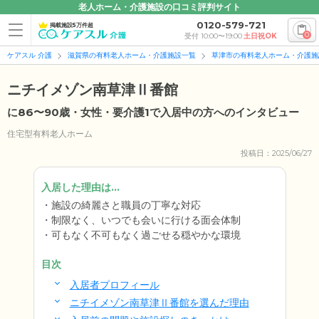
老人ホーム・介護施設の口コミ評判サイト
0120-579-721
掲載施設5万件超
0
受付 10:00〜19:00
土日祝OK
ケアスル 介護
滋賀県の有料老人ホーム・介護施設一覧
草津市の有料老人ホーム・介護施
ニチイメゾン南草津Ⅱ番館
に86〜90歳・女性・要介護1で入居中の方へのインタビュー
住宅型有料老人ホーム
投稿日：2025/06/27
入居した理由は...
施設の綺麗さと職員の丁寧な対応
制限なく、いつでも会いに行ける面会体制
可もなく不可もなく過ごせる穏やかな環境
目次
入居者プロフィール
ニチイメゾン南草津Ⅱ番館を選んだ理由