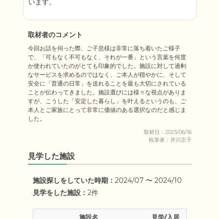
取材者のコメント
今回お話を伺った際、ご子息様は非常に落ち着いたご様子
で、「可もなく不可もなく、それが一番」という言葉を何度
か使われていたのがとても印象的でした。施設に対して過剰
なサービスを求めるのではなく、ご本人が穏やかに、そして
安全に「普通の日常」を送れることを最も大切にされている
ことが伝わってきました。施設選びには様々な視点がありま
すが、こうした「安定した暮らし」を叶えるというのも、ご
本人とご家族にとって非常に価値のある選択なのだと感じま
した。
取材日：2025/06/16
執筆者：岸川京子
見学した施設
施設探しをしていた時期：
2024/07 〜 2024/10
見学をした施設：
2件
施設名
見学/入居