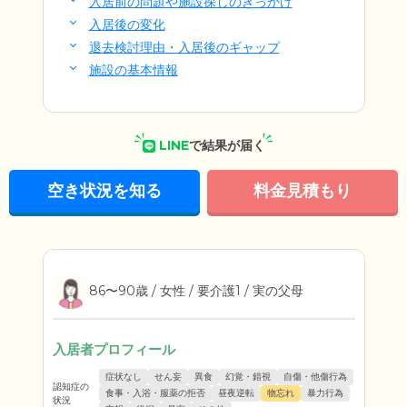
入居前の問題や施設探しのきっかけ
入居後の変化
退去検討理由・入居後のギャップ
施設の基本情報
LINE
で結果が届く
空き状況を知る
料金見積もり
86〜90歳 / 女性 / 要介護1 / 実の父母
入居者プロフィール
症状なし
せん妄
異食
幻覚・錯視
自傷・他傷行為
認知症の
食事・入浴・服薬の拒否
昼夜逆転
物忘れ
暴力行為
状況