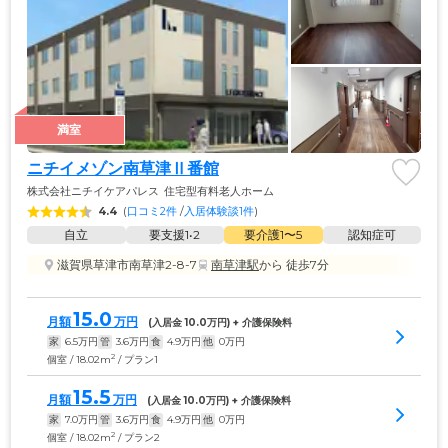
満室
ニチイメゾン南草津Ⅱ番館
株式会社ニチイケアパレス
住宅型有料老人ホーム
4.4
(
口コミ2件
 /
入居体験談1件
)
自立
要支援1•2
要介護1〜5
認知症可
滋賀県草津市南草津2-8-7
南草津駅
から 徒歩7分
15.0
月額
万円
(入居金 
10.0
万円) + 介護保険料
家
6.5
万円
管
3.6
万円
食
4.9
万円
他
0
万円
2
個室 / 18.02m
/ プラン1
15.5
月額
万円
(入居金 
10.0
万円) + 介護保険料
家
7.0
万円
管
3.6
万円
食
4.9
万円
他
0
万円
2
個室 / 18.02m
/ プラン2