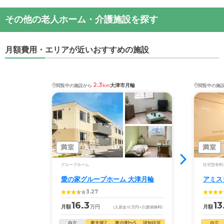
その他の老人ホーム・介護施設を探す
月額費用・エリアが近いおすすめの施設
2.3
大津市月輪
閲覧中の施設から
km
閲覧中の施
満室
満室
グループホーム
住宅型有料
愛の家グループホーム 大津月輪
アミス
3.27
16.3
13
月額
万円
月額
(入居金
15
万円
+介護保険料)
自立
要支援2
要介護1〜5
認知症可
自立