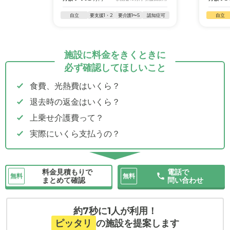
自立
要支援1・2
要介護1〜5
認知症可
自立
施設に料金をきくときに
必ず確認してほしいこと
食費、光熱費はいくら？
退去時の返金はいくら？
上乗せ介護費って？
実際にいくら支払うの？
料金見積もりで
電話で
無料
無料
まとめて確認
問い合わせ
約7秒に1人が利用！
ピッタリ
の施設を提案します