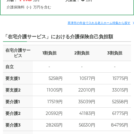
万円
万円
介護保険料
（-）
万円を含む
その他費用
月額費用
入居金
補足情報
草津市の年金で入れる老人ホーム特集から探す
「在宅介護サービス」における介護保険自己負担額
11.5
月額費用
?
万円
在宅介護サー
1割負担
2割負担
3割負担
9
家賃
ビス
万円
自立
-
-
-
0.5
管理費
?
万円
要支援1
5258円
10517円
15775円
0
食費
?
万円
要支援2
11005円
22010円
33015円
0
水道・光熱費
万円
要介護1
17519円
35039円
52558円
0
上乗せ介護費
?
万円
要介護2
20592円
41183円
61775円
2
要介護3
28265円
56530円
84795円
その他
万円