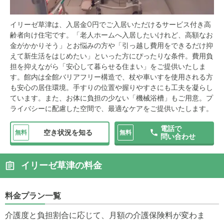
イリーゼ草津は、入居金0円でご入居いただけるサービス付き高
齢者向け住宅です。「老人ホームへ入居したいけれど、高額なお
金がかかりそう」とお悩みの方や「引っ越し費用をできるだけ抑
えて新生活をはじめたい」といった方にぴったりな条件。費用負
担を抑えながら「安心して暮らせる住まい」をご提供いたしま
す。館内は全館バリアフリー構造で、杖や車いすを使用される方
も安心の居住環境。手すりの位置や握りやすさにも工夫を凝らし
ています。また、お体に負担の少ない「機械浴槽」もご用意。プ
ライバシーに配慮した空間で、最適なケアをご提供いたします。
電話で
空き状況を知る
無料
無料
問い合わせ
イリーゼ草津の料金
料金プラン一覧
介護度と負担割合に応じて、月額の介護保険料が変わま