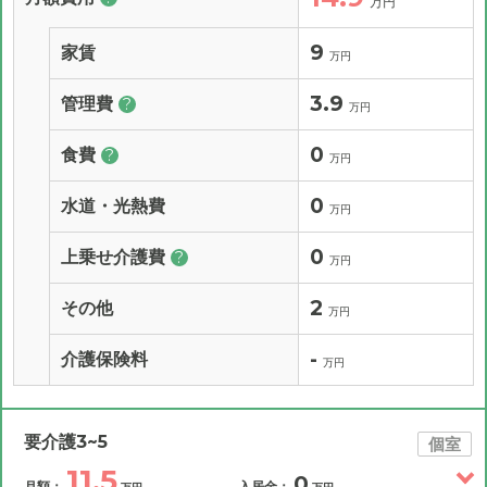
万円
9
家賃
万円
3.9
管理費
?
万円
0
食費
?
万円
0
水道・光熱費
万円
0
上乗せ介護費
?
万円
2
その他
万円
-
介護保険料
万円
要介護3~5
個室
11.5
0
月額：
入居金：