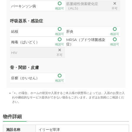
筋萎縮性側索硬化症
パーキンソン病
（ALS）
相談可
不可
呼吸器系・感染症
結核
肝炎
相談可
相談可
MRSA（ブドウ球菌感染
梅毒（ばいどく）
症）
相談可
相談可
HIV
不可
骨・関節・皮膚
疥癬（かいせん）
相談可
※「○」の場合、ホームの状況や入居するご本人様の状態等によっては、入居のお受け入
れや継続的なサービス提供ができない場合もございます。まずはお気軽にご相談くだ
さい。
物件詳細
施設名称
イリーゼ草津