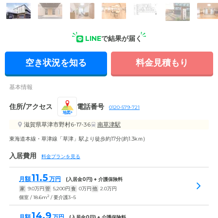
外観: 玄関には雨避けの屋根が大きく設置してあり、雨天時に
もお車への乗り降りがしやすく便利です。
LINE
で結果が届く
空き状況を知る
料金見積もり
基本情報
住所/アクセス
電話番号
0120-579-721
地図
滋賀県草津市野村6-17-36
南草津駅
東海道本線・草津線「草津」駅より徒歩約17分(約1.3kｍ)
入居費用
料金プランを見る
11.5
月額
万円
(入居金
0
円) + 介護保険料
家
9.0
万円
管
5,200
円
食
0
万円
他
2.0
万円
2
個室 / 18.6m
/ 要介護3~5
14.9
月額
万円
(入居金
0
円) + 介護保険料