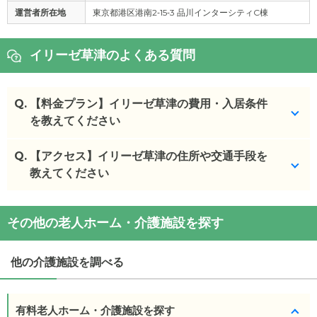
運営者所在地
東京都港区港南2‐15‐3 品川インターシティC棟
イリーゼ草津のよくある質問
Q.
【料金プラン】イリーゼ草津の費用・入居条件
を教えてください
Q.
イリーゼ草津
【アクセス】イリーゼ草津の住所や交通手段を
の入居金・月額料金は次のとおりで
す。
教えてください
・初期費用が
0
万円
・月額費用が
11.5
〜
14.9
万円
イリーゼ草津
の
交通アクセス
その他の老人ホーム・介護施設を探す
・
住所：
滋賀県
草津市
野村6-17-36
イリーゼ草津
の対応可能な入居条件は次のとおりで
・
最寄り駅：
す。
他の介護施設を調べる
・要介護度：自立、要支援1、要支援2、要介護1、要
イリーゼ草津
の
交通アクセス
介護2、要介護3、要介護4、要介護5
・東海道本線・草津線「草津」駅より徒歩約17分(約
・認知症：受け入れ可
1.3kｍ)
有料老人ホーム・介護施設を探す