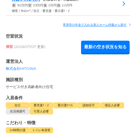
家
9.0
万円
管
3.9
万円
食
0
万円
他
2.0
万円
2
個室 / 18.6m
/ 自立・要支援・要介護1・2
草津市の年金で入れる老人ホーム特集から探す
空室状況
最新の空き状況を知る
満室
(2026/07/07 更新)
運営法人
株式会社HITOWA
施設種別
サービス付き高齢者向け住宅
入居条件
自立
要支援1・2
要介護1〜5
認知症可
保証人必要
生活保護可
引受人必要
こだわり・特徴
24時間介護
トイレ有居室