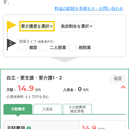
す。
料金の総額を見積もり・お問い合わせ
1
部屋タイプ
(複数選択可)
2
個室
二人部屋
相部屋
自立・要支援・要介護1・2
個室
14.9
0
月額：
入居金：
万円
万円
介護保険料
（-）
万円を含む
その他費用
月額費用
入居金
補足情報
14.9
月額費用
?