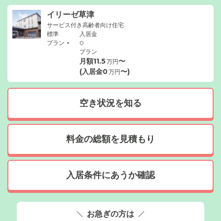
イリーゼ草津
サービス付き高齢者向け住宅
標準
入居金
-
プラン
0
プラン
月額
11.5
〜
万円
(入居金
0
〜)
万円
空き状況を知る
料金の総額を見積もり
入居条件にあうか確認
お急ぎの方は