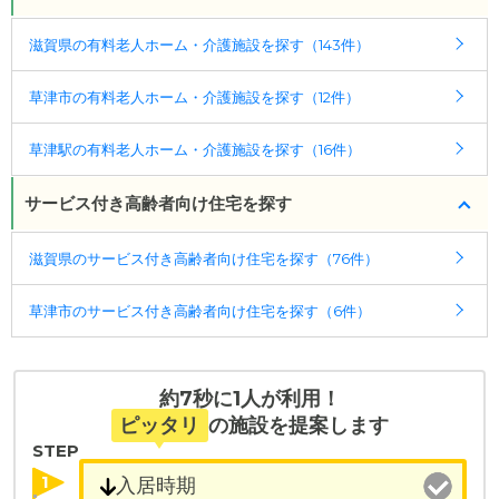
ケアスル 介護では詳細な
料金プラン
をご確認頂けま
滋賀県の有料老人ホーム・介護施設を探す（143件）
す。詳しくは
こちら
。
草津市の有料老人ホーム・介護施設を探す（12件）
◎ケアスル 介護の3つの特徴
・経験豊富な入居相談員が完全無料で施設探しをサ
草津駅の有料老人ホーム・介護施設を探す（16件）
ポート
入居相談：
0120-579-721
（無料）
サービス付き高齢者向け住宅を探す
受付時間：10：00～19：00
滋賀県のサービス付き高齢者向け住宅を探す（76件）
・全国10000件の介護施設情報を掲載
幅広い選択肢の中から、条件にあった施設を選ぶ
草津市のサービス付き高齢者向け住宅を探す（6件）
ことができます。
・こだわりの条件や医療体制から施設を探せる
たとえば「カラオケ」「麻雀」が楽しめる施設、
約7秒に1人が利用！
「夫婦入居可」の施設、「看取り可」の施設など、
ピッタリ
の施設を提案します
医療・看護体制から施設を探すこともできます。
STEP
1