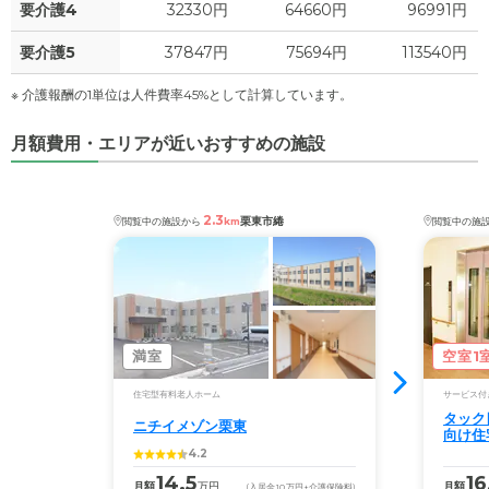
要介護4
32330円
64660円
96991円
-
介護保険料
万円
要介護5
37847円
75694円
113540円
※ 介護報酬の1単位は人件費率45%として計算しています。
月額費用・エリアが近いおすすめの施設
2.3
栗東市綣
閲覧中の施設から
km
閲覧中の施
満室
空室1
住宅型有料老人ホーム
サービス付
タック
ニチイメゾン栗東
向け住
4.2
14.5
16
月額
万円
月額
(入居金
10
万円
+介護保険料)