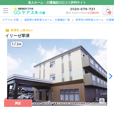
老人ホーム・介護施設の口コミ評判サイト
0120-579-721
掲載施設5万件超
0
受付 10:00〜19:00
土日祝OK
ケアスル 介護
滋賀県の有料老人ホーム・介護施設一覧
草津市の有料老人ホーム・介護施
草津市 人気 No.1
イリーゼ草津
1
/
24
1
/
24
満室