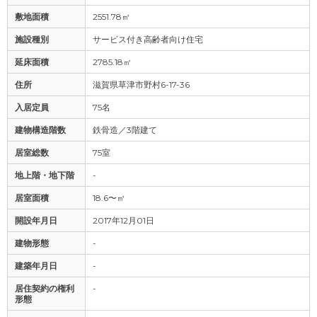
敷地面積
2551.78㎡
施設種別
サービス付き高齢者向け住宅
延床面積
2785.18㎡
住所
滋賀県草津市野村6-17-36
入居定員
75名
建物構造階数
鉄骨造／3階建て
居室総数
75室
地上階・地下階
-
居室面積
18.6〜㎡
開設年月日
2017年12月01日
建物形態
-
建築年月日
-
居住契約の権利
-
形態