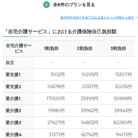
7
その他費用
家賃
全6件のプランを見る
月額費用
入居金
万円
補足情報
4.9
管理費
?
新潟市中央区の年金で入れる老人ホーム特集から探す
万円
19.3
月額費用
?
万円
「在宅介護サービス」における介護保険自己負担額
2.2
食費
?
万円
9.9
家賃
万円
在宅介護サー
0
水道・光熱費
1割負担
2割負担
万円
3割負担
ビス
4.9
管理費
?
万円
0
上乗せ介護費
?
自立
-
-
-
万円
0.9
食費
?
万円
要支援1
5102円
10205円
15307円
3.6
その他
万円
0
水道・光熱費
万円
要支援2
10678円
21357円
32035円
-
介護保険料
万円
0
要介護1
上乗せ介護費
17000円
33999円
50999円
?
万円
要介護2
19981円
39962円
59943円
3.6
その他
万円
要介護3
27427円
54853円
82280円
-
介護保険料
万円
要介護4
31371円
62742円
94113円