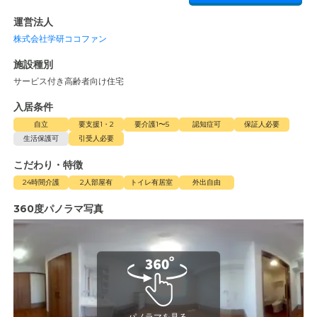
運営法人
株式会社学研ココファン
施設種別
サービス付き高齢者向け住宅
入居条件
自立
要支援1・2
要介護1〜5
認知症可
保証人必要
生活保護可
引受人必要
こだわり・特徴
24時間介護
2人部屋有
トイレ有居室
外出自由
360度パノラマ写真