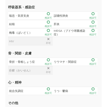
呼吸器系・感染症
喘息・気管支炎
誤嚥性肺炎
相談可
相談可
結核
肝炎
相談可
相談可
MRSA（ブドウ球菌感染
梅毒（ばいどく）
症）
相談可
相談可
HIV
不可
骨・関節・皮膚
骨折・骨粗しょう症
リウマチ・関節症
相談可
相談可
疥癬（かいせん）
不可
心・精神
統合失調症
うつ・鬱病
相談可
相談可
その他