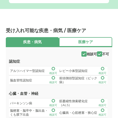
受け入れ可能な疾患・病気 / 医療ケア
疾患・病気
医療ケア
相談可
不可
認知症
アルツハイマー型認知症
レビー小体型認知症
相談可
相談可
前頭側頭型認知症（ピック
脳血管性認知症
病）
相談可
相談可
心臓・血管・神経
筋萎縮性側索硬化症
パーキンソン病
（ALS）
相談可
相談可
脳梗塞・脳卒中・脳出血・
心臓病・心筋梗塞・狭心症
くも膜下出血
相談可
相談可