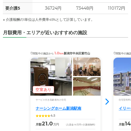
要介護5
36724円
73448円
110172円
※ 介護報酬の1単位は人件費率45%として計算しています。
月額費用・エリアが近いおすすめの施設
1.0
新潟市中央区紫竹山
閲覧中の施設から
km
閲覧中の施
空室あり
サービス付き高齢者向け住宅
住宅型有料
ナーシングホーム新潟駅南
イリー
4.5
21.0
14
月額
万円
月額
(入居金
19
万円
+介護保険料)