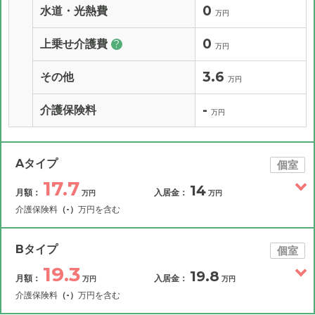
0
水道・光熱費
万円
0
上乗せ介護費
?
万円
3.6
その他
万円
-
介護保険料
万円
Aタイプ
個室
17.7
14
月額：
入居金：
万円
万円
介護保険料
（-）
万円を含む
その他費用
月額費用
入居金
補足情報
Bタイプ
個室
19.3
19.8
月額：
入居金：
万円
万円
17.7
月額費用
?
万円
介護保険料
（-）
万円を含む