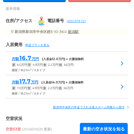
基本情報
住所/アクセス
電話番号
0120-579-721
地図
新潟県新潟市中央区鐙3-10-36
新潟駅
入居費用
料金プランを見る
16.7
月額
万円
(入居金
12.0
万円) + 介護保険料
家
6.0
万円
管
4.9
万円
食
2.2
万円
他
3.6
万円
2
個室 / 18.21m
/ Aタイプ
17.7
月額
万円
(入居金
14.0
万円) + 介護保険料
家
7.0
万円
管
4.9
万円
食
2.2
万円
他
3.6
万円
2
個室 / 18.21m
/ Aタイプ
新潟市中央区の年金で入れる老人ホーム特集から探す
空室状況
最新の空き状況を知る
空室53室
(2026/05/25 更新)