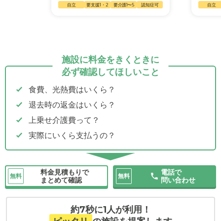
自立
要支援1・2
要介護1〜5
認知症可
自立
施設に料金をきくときに
必ず確認してほしいこと
食費、光熱費はいくら？
退去時の返金はいくら？
上乗せ介護費って？
実際にいくら支払うの？
料金見積もりで
電話で
無料
無料
まとめて確認
問い合わせ
約7秒に1人が利用！