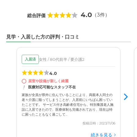
4.0
（3件）
総合評価
見学・入居した方の評判・口コミ
女性 / 80代前半 / 要介護2
入居済
4.0
居室や設備が新しく綺麗
医療対応可能なスタッフ不在
家族が全員が県外に住んでいることにより、両親本人同士の
老々介護に陥ってしまうことが、入居前にいちばん困ってい
たことです。 サービス付き高齢者住宅から、特別養護老人施
設に入居できたので、医療体制も完備されており、現在は特
に困ったこともなく過ごして...
投稿日時：2023/11/06
続きを見る