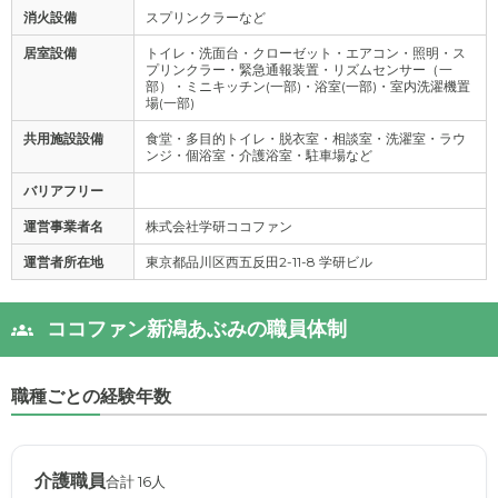
消火設備
スプリンクラーなど
居室設備
トイレ・洗面台・クローゼット・エアコン・照明・ス
プリンクラー・緊急通報装置・リズムセンサー（一
部）・ミニキッチン(一部)・浴室(一部)・室内洗濯機置
場(一部)
共用施設設備
食堂・多目的トイレ・脱衣室・相談室・洗濯室・ラウ
ンジ・個浴室・介護浴室・駐車場など
バリアフリー
運営事業者名
株式会社学研ココファン
運営者所在地
東京都品川区西五反田2-11-8 学研ビル
ココファン新潟あぶみの職員体制
職種ごとの経験年数
介護職員
合計 16人