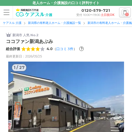
老人ホーム・介護施設の口コミ評判サイト
0120-579-721
掲載施設5万件超
0
受付 10:00〜19:00
土日祝OK
ケアスル 介護
新潟県の有料老人ホーム・介護施設一覧
新潟市の有料老人ホーム・介護施
新潟市 人気 No.2
ココファン新潟あぶみ
総合評価
4.0
（
口コミ
3
件
）
?
最終更新日：2026/05/25
1
/
27
1
/
27