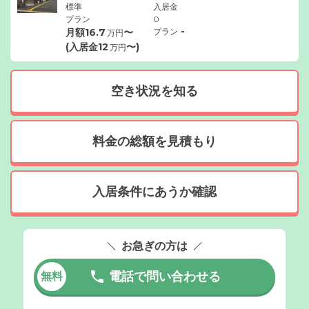
標準
入居金
プラン
0
-
月額
16.7
〜
プラン
万円
(入居金
12
〜)
万円
空き状況を知る
料金の総額を見積もり
入居条件にあうか確認
お急ぎの方は
電話で問い合わせる
無料