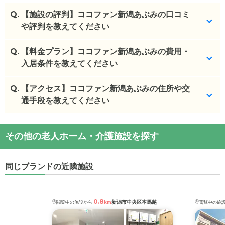
Q.
【施設の評判】ココファン新潟あぶみの口コミ
や評判を教えてください
Q.
ココファン新潟あぶみを見学した方の口コミを確認
【料金プラン】ココファン新潟あぶみの費用・
できます。
入居条件を教えてください
ココファン新潟あぶみ
の
口コミ
Q.
ココファン新潟あぶみ
【アクセス】ココファン新潟あぶみの住所や交
の入居金・月額料金は次のと
・
施設の新しさと、スタッフ皆さんが親切で手稲奈
おりです。
通手段を教えてください
対応をしてくださ...
・初期費用が
12
〜
28.4
万円
・
見た目がとても綺麗な建物だったし、職員の人当
・月額費用が
16.7
〜
29.4
万円
ココファン新潟あぶみ
の
交通アクセス
たりもよかったの...
その他の老人ホーム・介護施設を探す
・
住所：
新潟県
新潟市中央区
鐙3-10-36
・
施設を見学するにあたり、窓口のスタッフの笑顔
ココファン新潟あぶみ
の対応可能な入居条件は次の
・
最寄り駅：
溢れる挨拶が印象...
とおりです。
同じブランドの近隣施設
・要介護度：自立、要支援1、要支援2、要介護1、要
施設の雰囲気
介護2、要介護3、要介護4、要介護5
ココファン新潟あぶみ
のページでは、27枚の施設写
・認知症：受け入れ可
真と360°パノラマ写真を見ることができます。
0.8
新潟市中央区本馬越
閲覧中の施設から
km
閲覧中の施
ケアスル 介護では詳細な
料金プラン
をご確認頂けま