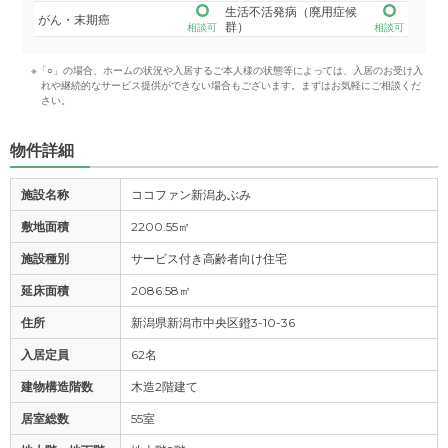
生活不活発病（廃用症候
がん・末期癌
群）
相談可
相談可
※「○」の場合、ホームの状況や入居するご本人様の状態等によっては、入居のお受け入
れや継続的なサービス提供ができない場合もございます。まずはお気軽にご相談くだ
さい。
物件詳細
施設名称
ココファン新潟あぶみ
敷地面積
2200.55㎡
施設種別
サービス付き高齢者向け住宅
延床面積
2086.58㎡
住所
新潟県新潟市中央区鐙3-10-36
入居定員
62名
建物構造階数
木造2階建て
居室総数
55室