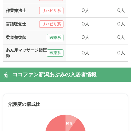
0人
0人
作業療法士
リハビリ系
0人
0人
言語聴覚士
リハビリ系
0人
0人
柔道整復師
医療系
あん摩マッサージ指圧
0人
0人
医療系
師
ココファン新潟あぶみの入居者情報
介護度の構成比
10%