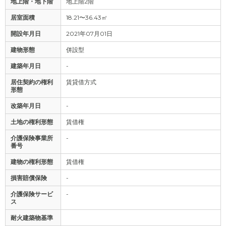
地上階・地下階
地上階2階
居室面積
18.21〜36.43㎡
開設年月日
2021年07月01日
建物形態
併設型
建築年月日
-
居住契約の権利
賃貸借方式
形態
改築年月日
-
土地の権利形態
賃借権
介護保険事業所
-
番号
建物の権利形態
賃借権
損害賠償保険
-
介護保険サービ
-
ス
耐火建築物基準