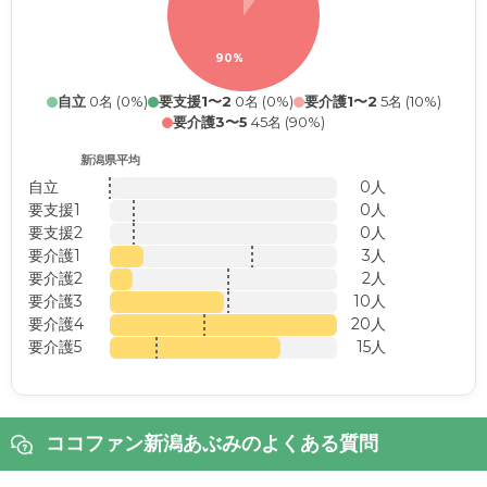
90%
自立
0名 (0%)
要支援1〜2
0名 (0%)
要介護1〜2
5名 (10%)
要介護3〜5
45名 (90%)
新潟県平均
自立
0人
要支援1
0人
要支援2
0人
要介護1
3人
要介護2
2人
要介護3
10人
要介護4
20人
要介護5
15人
ココファン新潟あぶみのよくある質問