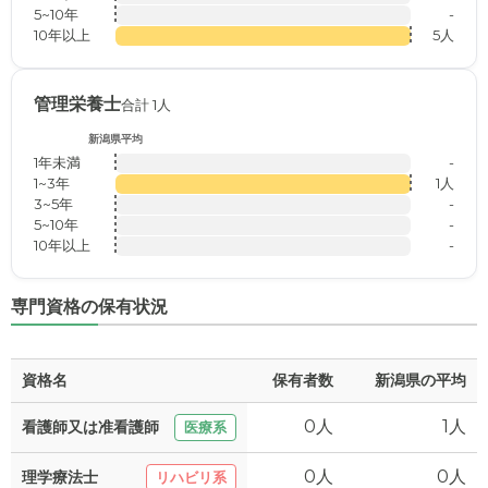
5~10年
-
10年以上
5人
管理栄養士
合計 1人
新潟県平均
1年未満
-
1~3年
1人
3~5年
-
5~10年
-
10年以上
-
専門資格の保有状況
資格名
保有者数
新潟県の平均
0人
1人
看護師又は准看護師
医療系
0人
0人
理学療法士
リハビリ系