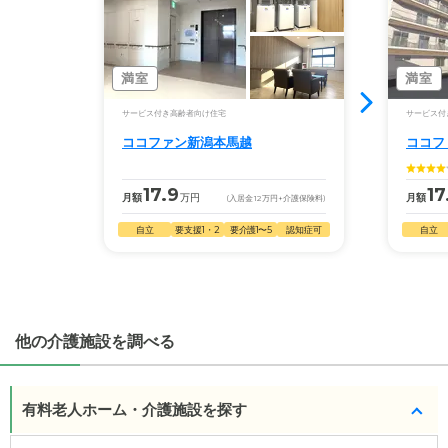
す。詳しくは
こちら
。
◎ケアスル 介護の3つの特徴
・経験豊富な入居相談員が完全無料で施設探しをサ
ポート
◎ケアスル 介護の3つの特徴
入居相談：
0120-579-721
（無料）
・経験豊富な入居相談員が完全無料で施設探しをサ
満室
満室
受付時間：10：00～19：00
ポート
サービス付き高齢者向け住宅
サービス付
入居相談：
0120-579-721
（無料）
・全国10000件の介護施設情報を掲載
ココファン新潟本馬越
ココフ
受付時間：10：00～19：00
幅広い選択肢の中から、条件にあった施設を選ぶ
ことができます。
・全国10000件の介護施設情報を掲載
17.9
17
月額
万円
月額
(入居金
12
万円
+介護保険料)
幅広い選択肢の中から、条件にあった施設を選ぶ
・こだわりの条件や医療体制から施設を探せる
自立
要支援1・2
要介護1〜5
認知症可
自立
ことができます。
たとえば「カラオケ」「麻雀」が楽しめる施設、
「夫婦入居可」の施設、「看取り可」の施設など、
・こだわりの条件や医療体制から施設を探せる
医療・看護体制から施設を探すこともできます。
たとえば「カラオケ」「麻雀」が楽しめる施設、
「夫婦入居可」の施設、「看取り可」の施設など、
他の介護施設を調べる
医療・看護体制から施設を探すこともできます。
有料老人ホーム・介護施設を探す