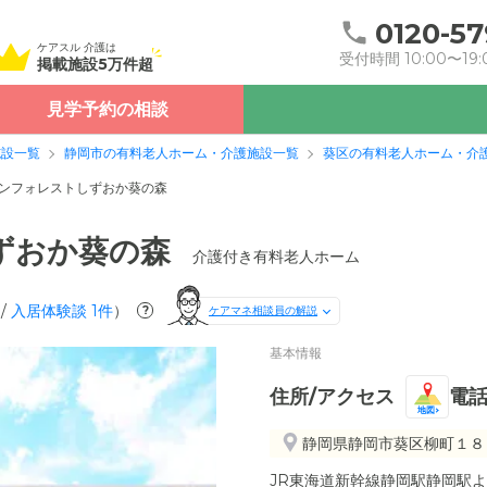
0120-57
ケアスル 介護は
受付時間 10:00〜19:
掲載施設5万件超
見学予約の相談
施設一覧
静岡市の有料老人ホーム・介護施設一覧
葵区の有料老人ホーム・介
ンフォレストしずおか葵の森
ずおか葵の森
介護付き有料老人ホーム
/
入居体験談
1
件
）
?
ケアマネ相談員の解説
基本情報
住所/アクセス
電
地図
静岡県静岡市葵区柳町１８
JR東海道新幹線静岡駅静岡駅よ