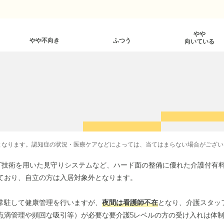
やや
やや不向き
ふつう
向いている
となります。認知症の状況・医療ケアなどによっては、当てはまらない場合がござい
CT技術を用いた見守りシステムなど、ハード面の整備に優れた介護付有
ており、自立の方は入居対象外となります。
常駐して健康管理を行いますが、
夜間は看護師不在
となり、介護スタッ
点滴管理や頻回な吸引等）が必要な要介護5レベルの方の受け入れは体