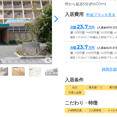
停から徒歩5分(約400m)
入居費用
料金プランを見る
23.7
月額
万円
(入居金
600.0
万
家
0
万円
管
14.8
万円
食
5.0
万円
他
4.
2
個室 / 21.12m
/ 90歳以上(特別プラン 
23.7
月額
万円
(入居金
620.0
万
家
0
万円
管
14.8
万円
食
5.0
万円
他
4.
2
個室 / 21.12m
/ 90歳以上(特別プラン 
静岡市葵
入居条件
自立
要支援1・2
要介護
引受人必要
こだわり・特徴
24時間介護
2人部屋有
トイレ