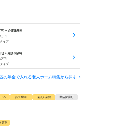
円) + 介護保険料
0
万円
Aタイプ)
円) + 介護保険料
0
万円
Bタイプ)
区の年金で入れる老人ホーム特集から探す
1〜5
認知症可
保証人必要
生活保護可
有居室