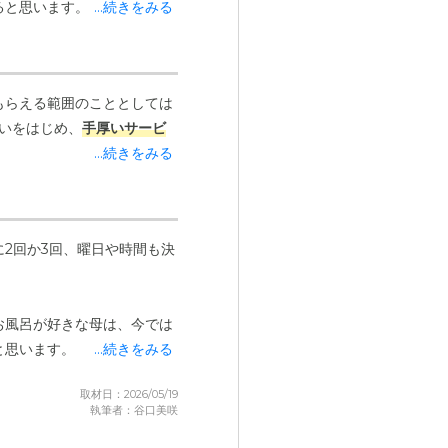
ると思います。一人ひとりの
...続きをみる
からこれまで、職員の方の対
りますが、それは施設への不
言っているのは聞いたことが
もらえる範囲のこととしては
いをはじめ、
手厚いサービ
...続きをみる
っかりと見てくださっている
2回か3回、曜日や時間も決
お風呂が好きな母は、今では
と思います。
...続きをみる
取材日：2026/05/19
執筆者：谷口美咲