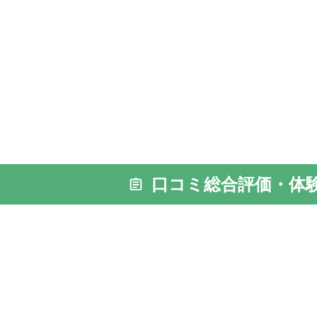
外観: 良
施設があ
口コミ総合評価・体