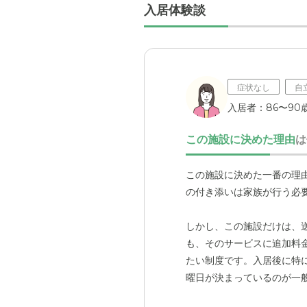
入居体験談
症状なし
自
入居者：86〜90歳
この施設に決めた理由
は
この施設に決めた一番の理
の付き添いは家族が行う必
しかし、この施設だけは、
も、そのサービスに追加料
たい制度です。入居後に特
曜日が決まっているのが一