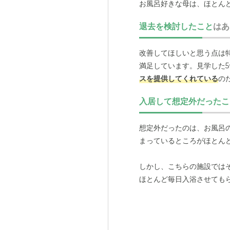
お風呂好きな母は、ほとん
生活リズムや好みに合わせ
退去を検討したこと
はあ
応について不満を感じたこ
満というよりは、自身の状
改善してほしいと思う点は
ありません。
満足しています。見学した
スを提供してくれている
の
何か問題が起きたという連
からだと思います。安心し
入居して想定外だったこ
想定外だったのは、お風呂
まっているところがほとん
しかし、こちらの施設では
ほとんど毎日入浴させても