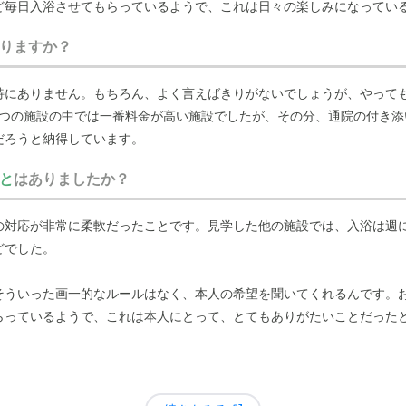
ど毎日入浴させてもらっているようで、これは日々の楽しみになってい
て柔軟に対応してくれる姿勢は、とても良いと感じています。入居して
りますか？
とは一度もありません。母本人も、時々「暇だ」などとこぼすことはあ
況からくるもので、職員さんや施設での暮らしそのものに大きな文句を
特にありません。もちろん、よく言えばきりがないでしょうが、やって
5つの施設の中では一番料金が高い施設でしたが、その分、通院の付き添
だろうと納得しています。
絡もありませんし、日々穏やかに過ごせているのは、
職員の皆さんがし
て母を任せられています。
と
はありましたか？
の対応が非常に柔軟だったことです。見学した他の施設では、入浴は週に
どでした。
そういった画一的なルールはなく、本人の希望を聞いてくれるんです。
らっているようで、これは本人にとって、とてもありがたいことだった