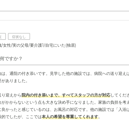
立
症状なし
/女性/実の父母/要介護1/自宅にいた(独居)
何ですか？
由は、通院の付き添いです。見学した他の施設では、病院への送り迎え
要がありました。
送り迎えから
院内の付き添いまで、すべてスタッフの方が対応
してくだ
金がかからないという点も大きな決め手になりました。家族の負担を考
に良かったと感じているのは、お風呂の対応です。他の施設では「入浴
般的でしたが、ここでは
本人の希望を尊重してくれます
。