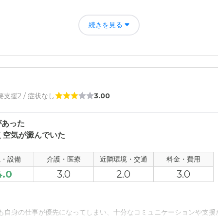
評価
られる施設が多いなと思いました。担当者も感じがよかったように思い
続きを見る
者の雰囲気について
ので全体像はわからないですが、感じがよかったようです。入居者の姿
出かけているようでした。
について
 要支援2 / 症状なし
3.00
た印象です。ごちゃごちゃした施設のほうがすごく多いですが。
があった
て
く空気が澱んでいた
まったくわからないです。たぶんきちんとしていると思います。
観・設備
介護・医療
近隣環境・交通
料金・費用
について
4.0
3.0
2.0
3.0
わかりにくいかもしれないです。土地勘のある私ですら迷いましたから
ても自身の仕事が優先になってしまい、十分なコミュニケーションや支援