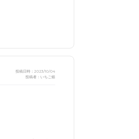
。デイサービスの料金は他の
イントになる
を抜いた時)に見せられる言
投稿日時：2023/10/04
投稿者：いちご姫
た印象が強かった
した際にどこまで対応しても
、もう少し駅近くであったな