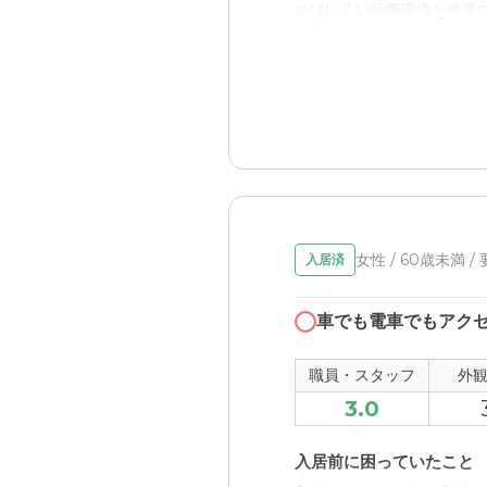
デイサービスは外で自由に
つけにくい仕事環境を改善
会社に払うので。
ケアビレッジ飾磨高町の
食事がかなり豪華で、食べ
職員・スタッフ・他入居
丁寧な対応をしてくださっ
動とのギャップがあって、
外観・内装・居室・設備
女性 / 60歳未満 /
入居済
居室は明るく解放感が感じ
車でも電車でもアク
介護医療サービスについ
今のところ、医療サービス
職員・スタッフ
外
らえるのかが心配
3.0
近隣環境や交通アクセス
入居前に困っていたこと
車利用者には特に大きな問