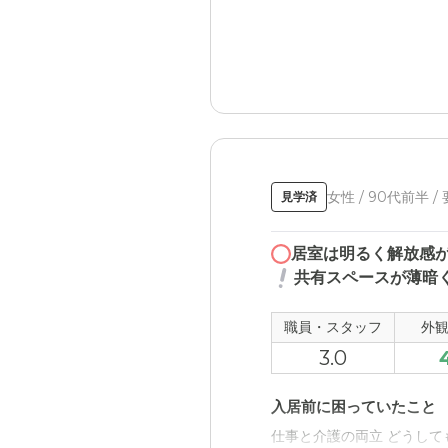
ケアビレッジ飾磨高町の
清潔感があり安心して任せ
職員・スタッフ・他入居
スタッフは数人しかいない
ないです。デイサービスに
外観・内装・居室・設備
女性 / 90代前半 /
見学済
清潔感がありすっきりとし
居室は明るく解放感
介護医療サービスについ
共有スペースが薄暗
見学に行っただけですので
職員・スタッフ
外
近隣環境や交通アクセス
3.0
へんぴなところにあるので
入居前に困っていたこと
料金費用について
仕事と介護の両立 どうし