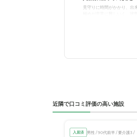
見守りに時間がかかり、出
近隣環境や交通アクセス
極めが非常に難しいく、状
車でも、電車でもアクセス
入居後どうなったか？
料金費用について
サポート体制がきっちりし
も落ち着いてきており今の
とくべつに高いとも思わな
ケアビレッジ飾磨高町の
スペースが居心地良さそう
職員・スタッフ・他入居
声掛けが優しく、対応も柔
近隣で口コミ評価の高い施設
外観・内装・居室・設備
外観は柔らい優しい感じの
介護医療サービスについ
男性 / 90代前半 / 要介護3 /
入居済