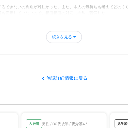
来るできないの判別が難しかった。また、本人の気持ちも考えてどのく
について
態も安定していないので、都度都度の対応に非常に苦労した。
しやすい所にあるのでありがたい。騒音なども特に気にならないのでよ
ており、都度連絡や相談が出来るので安心感があるから。また、本人の
続きを見る
ところいい感じなので。
いし、これくらいが普通なのかなあと思う。安過ぎてサービスが悪いよ
評価
で、清掃も行き届いており清潔感があるところが好感が持てた
者の雰囲気について
施設詳細情報に戻る
和でスタッフの方がある程度ゆとりを持ちながら入居者に対応している
について
印象で、入っても優しい感じの落ち着いたつくりで、清潔感もあり安心
て
男性 / 80代後半 / 要介護4 /
入居済
見学済