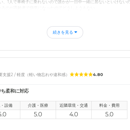
ない、1人で車椅子に乗れないので誰かが一日中一緒に居ないといけない
いるのが高齢者で病気になったのでどうしようもない。
感はあったが、食事の質の高さなど考えたら、致し方ないのかとも思う
るから。おかねはかかるけど身体の負担は減った。自分の時間が少しだ
続きを見る
評価
すいし、安心する任せられるところ。家から近いのも会いに行きやすく
者の雰囲気について
/ 要支援2 / 軽度（軽い物忘れや違和感）
4.80
ッフと職員は穏やかで話しやすく良いイメージである。他の入居者も同
持ち柔和に対応
について
清潔にしていて明るい印象である。バリアフリーで障害者にも過ごしや
観・設備
介護・医療
近隣環境・交通
料金・費用
5.0
5.0
4.0
5.0
て
やかにサービスを受けられる。少しのことでもちゃんとはなしを聞いて