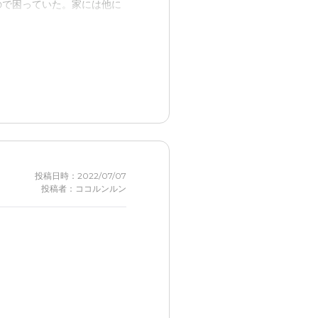
ので困っていた。家には他に
が
けどもてるようになった。し
て嬉しい
投稿日時：2022/07/07
投稿者：ココルンルン
様
すい
くれる