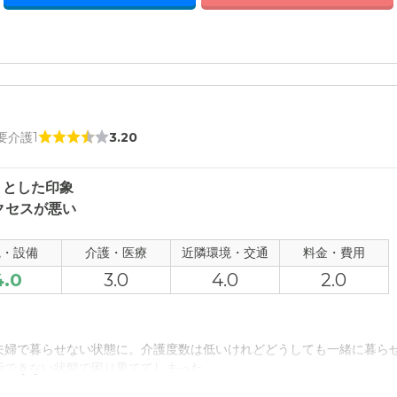
 要介護1
3.20
りとした印象
クセスが悪い
観・設備
介護・医療
近隣環境・交通
料金・費用
4.0
3.0
4.0
2.0
夫婦で暮らせない状態に。介護度数は低いけれどどうしても一緒に暮ら
所できない状態で困り果ててしまった。