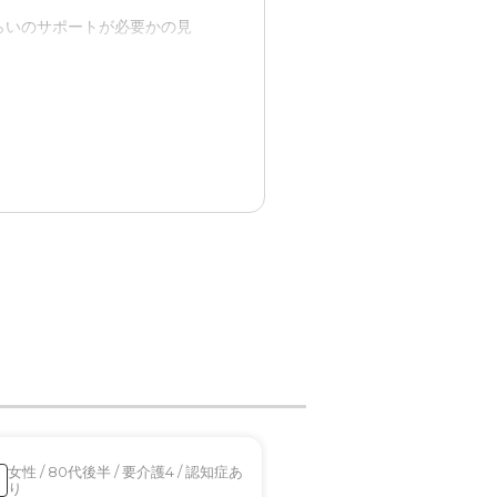
らいのサポートが必要かの見
い
状態も安定しており、気持ち
り良い
様が好感がもてた
できる感じがしたり
女性 / 80代後半 / 要介護4 / 認知症あ
男性 / 70代後半 / 要
見学済
り
し