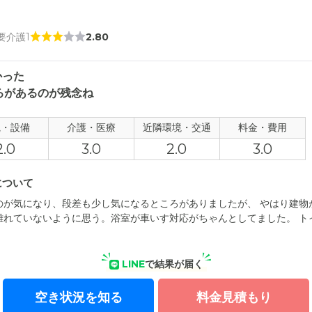
 要介護1
2.80
かった
ろがあるのが残念ね
観・設備
介護・医療
近隣環境・交通
料金・費用
2.0
3.0
2.0
3.0
について
のが気になり、段差も少し気になるところがありましたが、 やはり建物
離れていないように思う。浴室が車いす対応がちゃんとしてました。 ト
LINE
で結果が届く
空き状況を知る
料金見積もり