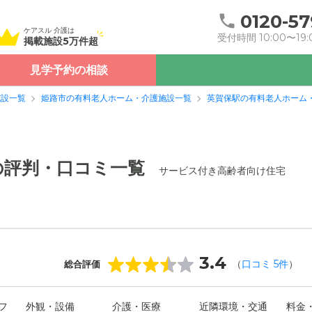
0120-57
ケアスル 介護は
受付時間 10:00〜19:
掲載施設5万件超
見学予約の相談
施設一覧
姫路市の有料老人ホーム・介護施設一覧
英賀保駅の有料老人ホーム
の評判・口コミ一覧
サービス付き高齢者向け住宅
3.4
（
口コミ
5
件
）
総合評価
フ
外観・設備
介護・医療
近隣環境・交通
料金