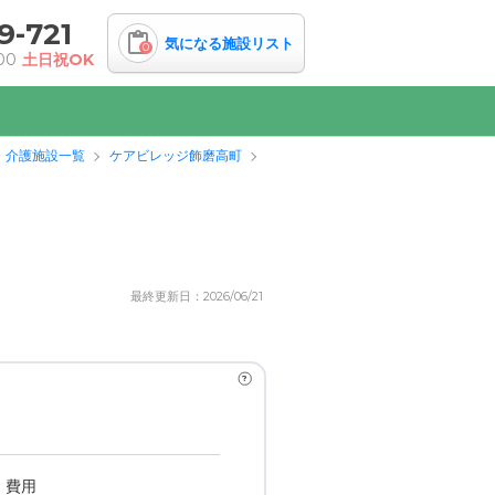
9-721
気になる施設リスト
0
00
土日祝OK
・介護施設一覧
ケアビレッジ飾磨高町
最終更新日：2026/06/21
?
・費用