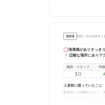
男性 / 80代前半 /
見学済
清潔感がありすっき
辺鄙な場所にありア
職員・スタッフ
外
3.0
入居前に困っていたこと
配偶者への攻撃がひどく、
所を嫌がるのでなかなか入