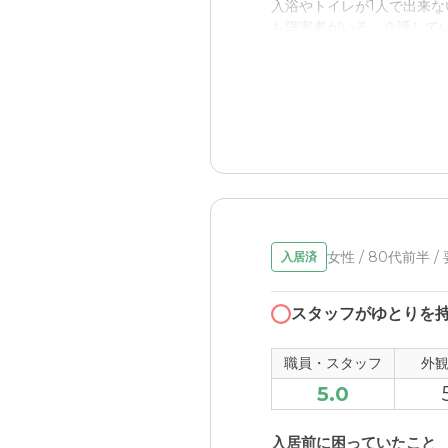
入浴やトイレが1人で出来
ら良かったかなと
も障害者がいる。介護して
料金費用について
入居後どうなったか？
他の施設に比べてやや割高
施設の人にすべて任せてい
かしもう1人いるので大変だ
ケアビレッジ飾磨高町の
清潔で職員の方々も話しや
職員・スタッフ・他入居
女性 / 80代前半 
入居済
特に不満などは無く、スタ
スタッフがゆとりを
外観・内装・居室・設備
たてものは古いけれども、
職員・スタッフ
外
5.0
介護医療サービスについ
優しく話しやすいので心穏
入居前に困っていたこと