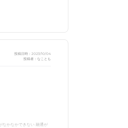
ます。
は見かけなかったのでわから
投稿日時：2023/10/04
投稿者：なことも
。
がなかなかできない 融通が