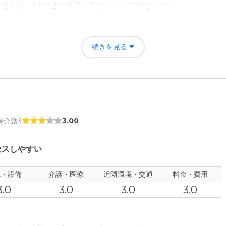
受けられるのですが、ほとんど施設にいないのにこの価格は無理かなと
できれば、入居せずに自宅で過ごすことが可能なのだが
評価
ることが何よりも好きな者には、毎日のことゆえに入居判断の最大のポ
続きを見る
者の雰囲気について
てはいたが、あくまでも仕事上の対応という感じが強く、ふとした時(気
ガッカリさせられた
について
 要介護3
3.00
られたのだが、共有スペースが日中でもややうす暗く、空気が澱んでい
セスしやすい
て
を必要とする状態ではないので、特に不安はないが、この先状態が変化
観・設備
介護・医療
近隣環境・交通
料金・費用
3.0
3.0
3.0
3.0
について
題はないが、公共交通機関を利用する場合、少し駅から離れているので