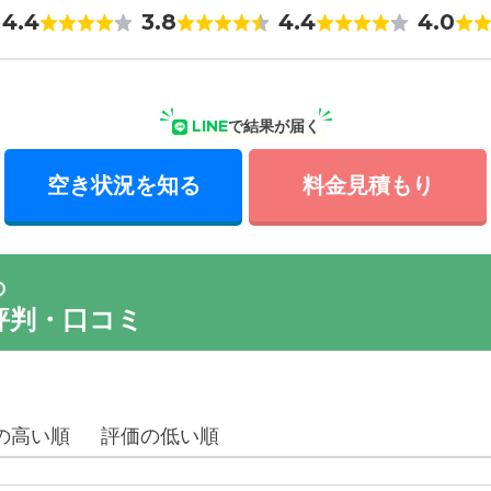
4.4
3.8
4.4
4.0
LINE
で結果が届く
空き状況を知る
料金見積もり
の
評判・口コミ
の高い順
評価の低い順