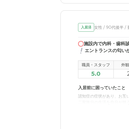
女性 / 90代後半 /
入居済
施設内で内科・歯科
エントランスの匂い
職員・スタッフ
外
5.0
入居前に困っていたこと
認知症の症状があり、お互
二家族分の生活を自分が担
入居後どうなったか？
施設に入所してくれたこと