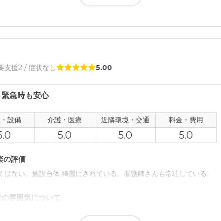
楽の評価
ぎをしたことにも「お金を払っているのだからと割り切って良いです。
った。
 要支援2 / 症状なし
5.00
者の雰囲気について
い笑顔で迎えてくれるので、入所者にも暖かく接してくれていると安心
、緊急時も安心
について
観・設備
介護・医療
近隣環境・交通
料金・費用
もあるのか、玄関を入ったエントランスの匂いがとても気になっていた
5.0
5.0
5.0
5.0
て
楽の評価
ながら受けられる事が良かった。 突発的な事にも外部診療が適時に行わ
くはない。施設自体 綺麗にされている。看護師さんも常駐している。
について
者の雰囲気について
などが多く時間がかかり、車で通うことが多かった。 もう少し自宅から
て、明るく元気な感じで対応も早くしてもらえるから特に問題ないです