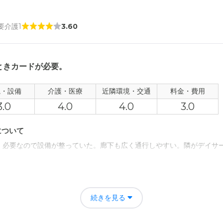
 要介護1
3.60
ときカードが必要。
観・設備
介護・医療
近隣環境・交通
料金・費用
3.0
4.0
4.0
3.0
について
、必要なので設備が整っていた。廊下も広く通行しやすい。隣がデイサ
について
険である。近くに買い物場所がない。少し基本の値段が高い。施設が古
続きを見る