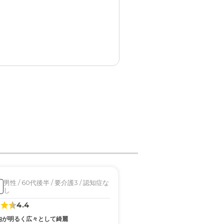
らる。
感じました。
象でした。
難いと思います
男性 / 60代後半 / 要介護3 / 認知症な
女性 / 80代前半 / 要
入居済
印象です。
し
り
4.4
2.6
内が明るく広々として綺麗
外観・内装・居室・設備がきれ