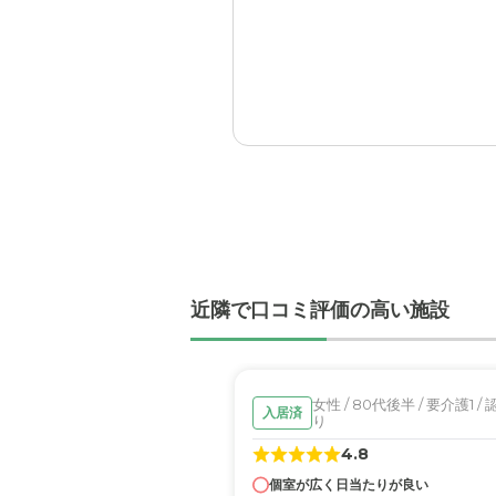
料金費用について
住宅型有料老人ホーム 稀
決して安くはないが、大き
暖かい言葉を当事者や家族
職員・スタッフ・他入居
職員、スタッフは普通の雰
外観・内装・居室・設備
こじんまりと居室は落ち着
介護医療サービスについ
近隣で口コミ評価の高い施設
サービスを利用する事によ
近隣環境や交通アクセス
女性 / 80代後半 / 要介護1 /
入居済
自転車で通うことが、でき
り
4.8
料金費用について
個室が広く日当たりが良い