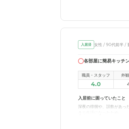
外観・内装・居室・設備
料金費用について
各部屋にトイレ、エアコン
有料老人ホームなのである
介護医療サービスについ
看護師さんもいるし、中村
女性 / 90代前半 
入居済
近隣環境や交通アクセス
各部屋に簡易キッチ
電車で行くと、地下鉄からち
職員・スタッフ
外
料金費用について
4.0
看護師さんも常駐してるの
入居前に困っていたこと
深夜の徘徊や、誤飲があっ
きり生活になったため。
入居後どうなったか？