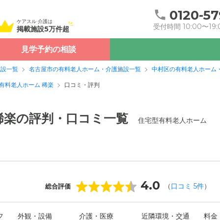
0120-57
ケアスル 介護は
受付時間 10:00〜19:
掲載施設5万件超
見学予約の相談
施設一覧
名古屋市の有料老人ホーム・介護施設一覧
中村区の有料老人ホーム
有料老人ホーム 稀楽
口コミ・評判
稀楽の評判・口コミ一覧
住宅型有料老人ホーム
4.0
（
口コミ
5
件
）
総合評価
フ
外観・設備
介護・医療
近隣環境・交通
料金