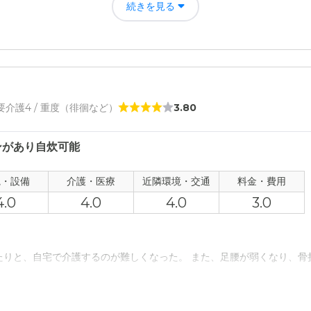
続きを見る
について
完備。共有スペースも綺麗で 部屋から近いし、問題は特にはない。
程度の金額は覚悟していた。 年金収入の範囲で支払える金額までを限度
て
日赤病院に近く。すぐドクターも駆けつけてくれるようなのでいいと思
/ 要介護4 / 重度（徘徊など）
3.80
について
ンがあり自炊可能
ょっと遠い。バス停は近いかなぁ。自動車で行くのが 1番かなぁ。
観・設備
介護・医療
近隣環境・交通
料金・費用
4.0
4.0
4.0
3.0
で、割高感があるかなぁ。 対応してもらうのが早いほうがいいから、い
たりと、自宅で介護するのが難しくなった。 また、足腰が弱くなり、骨