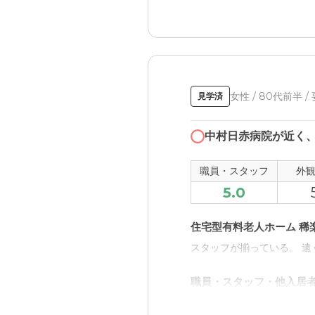
の役割が楽になった。
住宅型有料老人ホーム 稀
入所当初、帰りたがり大騒
お任せする気持ちが強くな
女性 / 80代前半 /
見学済
職員・スタッフ・他入居
いつ伺っても明るく心地良
中村日赤病院が近く
外観・内装・居室・設備
職員・スタッフ
外
施設内で調理していること
5.0
介護医療サービスについ
住宅型有料老人ホーム 稀
内科、歯科診療が施設にい
スタッフが揃っている。 遠
近隣環境や交通アクセス
職員・スタッフ・他入居
公共交通機関では乗り換え
はっきりハキハキ返事をし
いた。