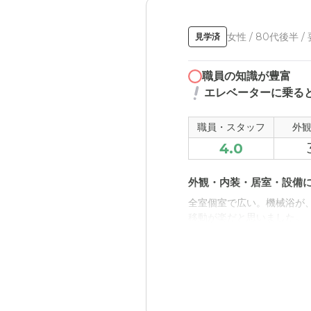
女性 / 80代後半 /
見学済
職員の知識が豊富
エレベーターに乗る
職員・スタッフ
外
4.0
外観・内装・居室・設備
全室個室で広い。機械浴が
移動が楽だと思いました。
近隣環境や交通アクセス
駐車場の近くの道が狭く危
欲しい。