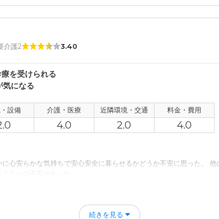
 要介護2
3.40
診療を受けられる
が気になる
観・設備
介護・医療
近隣環境・交通
料金・費用
2.0
4.0
2.0
4.0
いに心安らかな気持ちで安心安全に暮らせるかどうか不安に思った。 他
うことへの不安があった。
で認知症の症状が出てきた親との丁度いい距離が保てたことで、24時間
続きを見る