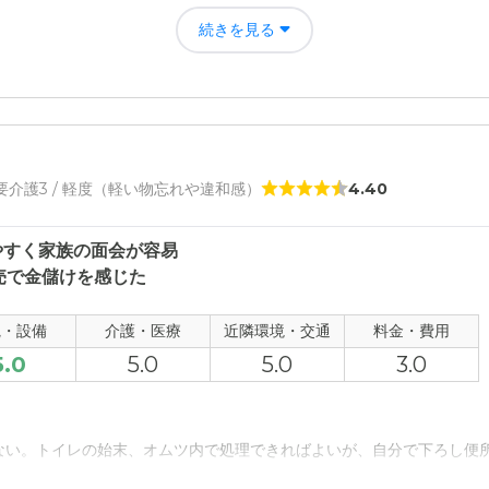
の同居で、お互い心身に支障を来していたのが解消されたため。
続きを見る
楽の評価
良く見晴らしが良い。 施設の職員の方たちが、いつも明るく丁寧に接し
者の雰囲気について
/ 要介護3 / 軽度（軽い物忘れや違和感）
4.40
るく丁寧に接して下さっている。 個室でコロナ禍なので、あまり他入居
やすく家族の面会が容易
について
売で金儲けを感じた
が付いており、簡単な料理程度なら作ることができ、一緒に食事を楽し
観・設備
介護・医療
近隣環境・交通
料金・費用
て
5.0
5.0
5.0
3.0
いるため、何かあった時はすぐに対応してもらえる点は、魅力的だと思う
について
ない。トイレの始末、オムツ内で処理できればよいが、自分で下ろし便
クセスも良いため、良い立地だと思う。 また、街中へのアクセスも1