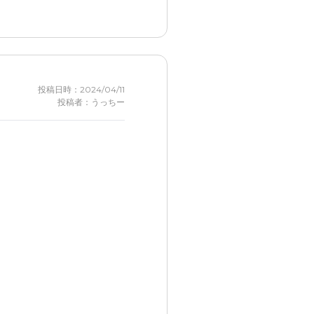
」と言ってくださったとこで
投稿日時：2024/04/11
投稿者：うっちー
できた。
。
れていたと思います。
近かったら良かったと感じて
。