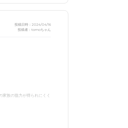
投稿日時：2024/04/16
投稿者：tomoちゃん
の家族の協力が得られにくく
目が届く場所での生活で自分