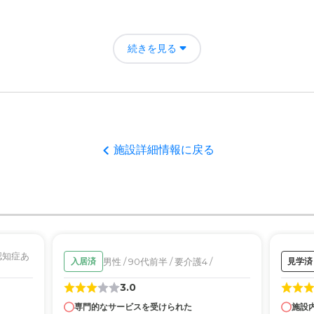
楽の評価
な傘下の下にあるので、その点においては大丈夫だろうと思っている。
にかけてくれること。いつも目を離さず見守ってくれていることが感じ
続きを見る
者の雰囲気について
囲気で忙しそうに作業されていた。入居者に関してはどこも同じように
について
施設詳細情報に戻る
きがあり、内装も明るい気分になる。設備もしっかり管理されて良い印
て
り、家庭で介護していては不安がありましたが、安心して預けるので有
について
 認知症あ
男性 / 90代前半 / 要介護4 /
入居済
見学済
たので他の家族も行きやすかった。日に何度も行けました。環境も良い
3.0
専門的なサービスを受けられた
施設