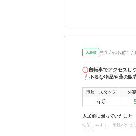
生活の形態が異なる家族と
住宅型有料老人ホーム 稀
川沿いにあるので、景色が
して預けられると思った。
職員・スタッフ・他入居
男性 / 90代前半 
入居済
職員の方たちは、いつも明
自転車でアクセスし
外観・内装・居室・設備
不要な物品や薬の販
各部屋に簡易的なキッチン
職員・スタッフ
外
介護医療サービスについ
4.0
24時間看護師が常駐して
入居前に困っていたこと
近隣環境や交通アクセス
転倒しやすく、怪我がたえ
駅にも近く、バス停からのア
倒する。