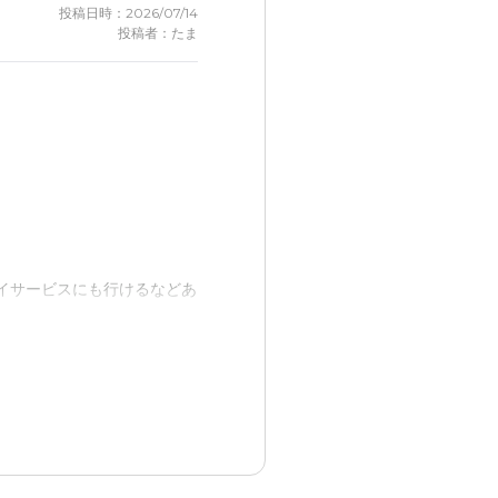
投稿日時：2026/07/14
投稿者：たま
イサービスにも行けるなどあ
ワーのみだそうで、お風呂好