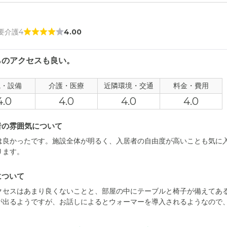
 要介護4
4.00
らのアクセスも良い。
観・設備
介護・医療
近隣環境・交通
料金・費用
4.0
4.0
4.0
4.0
者の雰囲気について
は良かったです。施設全体が明るく、入居者の自由度が高いことも気に
ります。
について
クセスはあまり良くないことと、部屋の中にテーブルと椅子が備えてあ
が出るようですが、お話しによるとウォーマーを導入されるようなので