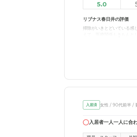
5.0
リブナス春日井の評価
掃除がいきとどいている感じ
えて、医療関係もきちんと
職員・スタッフ・他入居
職員の方もてきぱきとお仕
居者の方は食堂で自由に好
外観・内装・居室・設備
部屋は広くてトイレや洗面
介護医療サービスについ
女性 / 90代前半 /
入居済
提携している病院の先生が
るのもいいと思う。
入居者一人一人に合
近隣環境や交通アクセス