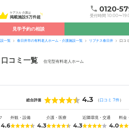
0120-57
ケアスル 介護は
受付時間 10:00〜19:
掲載施設5万件超
見学予約の相談
施設一覧
春日井市の有料老人ホーム・介護施設一覧
リブナス春日井
口コ
・口コミ一覧
住宅型有料老人ホーム
4.3
（
口コミ
7
件
）
総合評価
フ
外観・設備
介護・医療
近隣環境・交通
料金
4.6
4.3
4.3
4.0