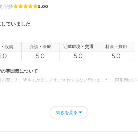
 要介護5
5.00
にしていました
観・設備
介護・医療
近隣環境・交通
料金・費用
5.0
5.0
5.0
5.0
者の雰囲気について
音が聞こえ、皆さんが楽しくすごされてるなと思いました。 同系列のデ
について
ありましたが、座ったまま入れるのはなく、浴槽をまたげない人はシャ
続きを見る
思いました。