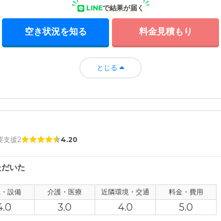
LINE
で結果が届く
空き状況を知る
料金見積もり
とじる
 要支援2
4.20
ただいた
観・設備
介護・医療
近隣環境・交通
料金・費用
4.0
3.0
4.0
5.0