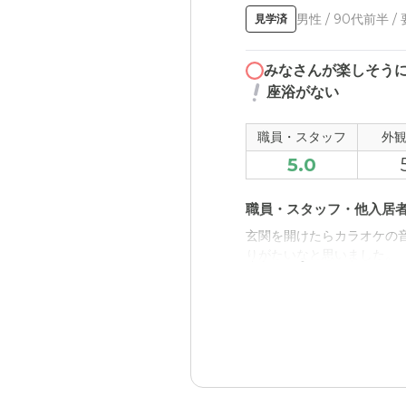
男性 / 90代前半 /
見学済
みなさんが楽しそう
座浴がない
職員・スタッフ
外
5.0
職員・スタッフ・他入居
玄関を開けたらカラオケの
りがたいなと思いました。
外観・内装・居室・設備
寝たきりの方用のお風呂は
きな父には少し残念かなと