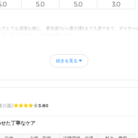
5.0
5.0
5.0
3.0
でとても清潔な感じ。 要支援1から要介護5まで入居できて、デイサー
しているようだった。 自由な感じがした。
者の雰囲気について
事をしてみえて、挨拶もしてくれた。 看護師さんが優秀だから、安心し
続きを見る
きなことをしてくつろいでいた。 いい雰囲気だった。
について
台があって、使いやすそうだった。 介護用ベッドやタンスなど用意され
て
 要介護2
3.80
何かあったら的確な指示をしてくださるとのこと。 送迎バスでデイサー
わせた丁寧なケア
について