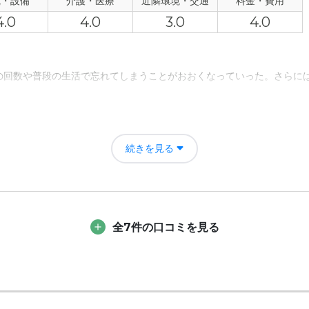
観・設備
介護・医療
近隣環境・交通
料金・費用
いいと思う。 小学校の校庭が見えて、元気が出そう。 交通アクセス
4.0
4.0
3.0
4.0
あれば仕方がないと思うが、予算オーバーだった。 最初に表示されてい
の回数や普段の生活で忘れてしまうことがおおくなっていった。さらに
険料とか諸費用をプラスすると、+4万円くらいになりそうだった。
親族のことは少し認識出来るようになった。ただ、あまり認識はそれほ
続きを見る
ォローしていただいていた。普段の挨拶や気配りにも大変良かった。ア
全7件の口コミを見る
者の雰囲気について
てくださいます。気持ちの良いところは、他の入居者の方からも感じま