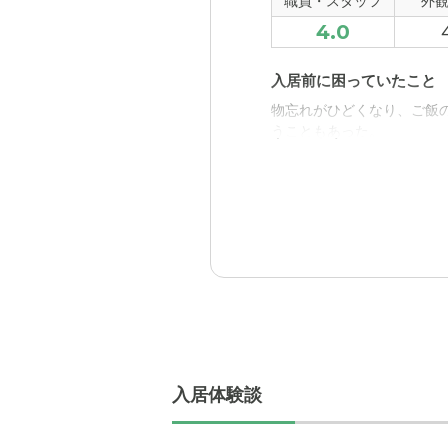
職員・スタッフ
外
静かな住宅地の中にあるので
4.0
料金費用について
入居前に困っていたこと
これだけ色々なサービスが
物忘れがひどくなり、ご飯
だと思ったけれど、介護保
うこともあった。
入居後どうなったか？
多くの人と接することで、
んでいたため仕方がない。
リブナス春日井の評価
しっかり入居者の目線でフ
職員・スタッフ・他入居
とても元気の良い挨拶をし
入居体験談
す。