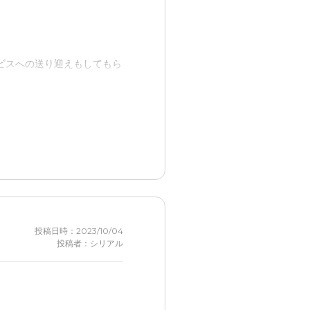
ビスへの送り迎えもしてもら
てくださいと言われた。 入
ていてありがたいと思った。
投稿日時：2023/10/04
投稿者：シリアル
ビスにも連れていってもらえ