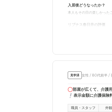
入居後どうなったか？
本人もその日の楽しかった
リブナス春日井の評価
最初電話相談をした上で丁
つけることができたのだと
職員・スタッフ・他入居
本人の外出希望があるとき
いていると思います。 何
介護医療サービスについ
女性 / 80代前半 /
見学済
面会は行けますが、私たち
部屋が広くて、介護
表示金額に介護保険料
職員・スタッフ
外