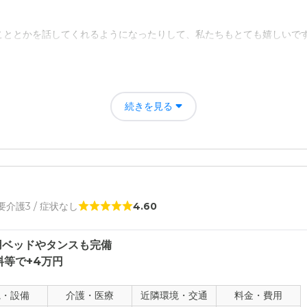
こととかを話してくれるようになったりして、私たちもとても嬉しいで
寧に対応していただけたこと、施設内の雰囲気もちゃんと知ることがで
思います。
続きを見る
者の雰囲気について
に、追加料金はかかりますが一緒についていってくださったり、全体的
かあった時はすぐに対応してくださったり電話で連絡を逐一いただけるの
て
 要介護3 / 症状なし
4.60
の都合で月に1回程度しか行けない状態なんですよね。
用ベッドやタンスも完備
等で+4万円
観・設備
介護・医療
近隣環境・交通
料金・費用