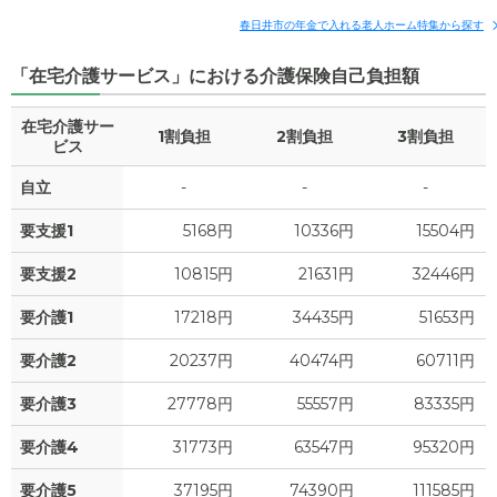
春日井市の年金で入れる老人ホーム特集から探す
「在宅介護サービス」における介護保険自己負担額
在宅介護サー
1割負担
2割負担
3割負担
ビス
自立
-
-
-
要支援1
5168円
10336円
15504円
要支援2
10815円
21631円
32446円
要介護1
17218円
34435円
51653円
要介護2
20237円
40474円
60711円
要介護3
27778円
55557円
83335円
要介護4
31773円
63547円
95320円
要介護5
37195円
74390円
111585円