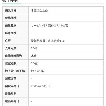
施設名称
希望の丘上条
敷地面積
-
施設種別
サービス付き高齢者向け住宅
延床面積
-
住所
愛知県春日井市上条町8-31
入居定員
20名
建物構造階数
木造
居室総数
20室
地上階・地下階
地上階2階
居室面積
-
開設年月日
2016年05月10日
建物形態
-
建築年月日
-