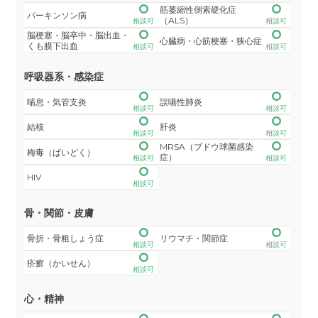
筋萎縮性側索硬化症
パーキンソン病
（ALS）
相談可
相談可
脳梗塞・脳卒中・脳出血・
心臓病・心筋梗塞・狭心症
くも膜下出血
相談可
相談可
呼吸器系・感染症
喘息・気管支炎
誤嚥性肺炎
相談可
相談可
結核
肝炎
相談可
相談可
MRSA（ブドウ球菌感染
梅毒（ばいどく）
症）
相談可
相談可
HIV
相談可
骨・関節・皮膚
骨折・骨粗しょう症
リウマチ・関節症
相談可
相談可
疥癬（かいせん）
相談可
心・精神