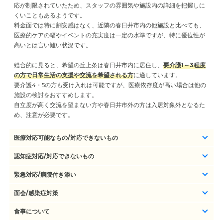
応が制限されていたため、スタッフの雰囲気や施設内の詳細を把握しに
くいこともあるようです。
料金面では特に割安感はなく、近隣の春日井市内の他施設と比べても、
医療的ケアの幅やイベントの充実度は一定の水準ですが、特に優位性が
高いとは言い難い状況です。
総合的に見ると、希望の丘上条は春日井市内に居住し、
要介護1～3程度
の方で日常生活の支援や交流を希望される方
に適しています。
要介護4・5の方も受け入れは可能ですが、医療依存度が高い場合は他の
施設の検討をおすすめします。
自立度が高く交流を望まない方や春日井市外の方は入居対象外となるた
め、注意が必要です。
医療対応可能なもの/対応できないもの
認知症対応/対応できないもの
緊急対応/病院付き添い
面会/感染症対策
食事について