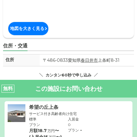
地図を大きく見る
住所・交通
住所
〒486-0833愛知県
春日井市
上条町8-31
カンタン60秒で申し込み
この施設にお問い合わせ
無料
希望の丘上条
サービス付き高齢者向け住宅
標準
入居金
プラン
0
-
月額
18.7
〜
プラン
万円