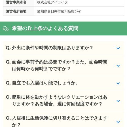
運営事業者名
株式会社アイライフ
運営者所在地
愛知県春日井市勝川新町3-41
希望の丘上条のよくある質問
Q.
外出に条件や時間の制限はありますか？
Q.
病院受診など最低限の外出のみ許可しております
面会に事前予約は必要ですか？また、面会時間
が、ご事情によっては許可しております。外泊は不
は何時から何時までですか？
可です。
Q.
事前予約が必要です。13~16時の間で、２名まで。1
自立でも入居は可能でしょうか。
(回答者: 施設担当者,回答日: 2024/02/28)
回15分となります。
Q.
不可です。要介護１以上となります。
簡単に体を動かすようなレクリエーションはあ
(回答者: 施設担当者,回答日: 2024/02/28)
りますか？ある場合、週に何回程度ですか？
(回答者: 施設担当者,回答日: 2024/02/28)
Q.
毎朝ラジオ体操があります。また、不定期でのレク
入居後に生活保護に切り替えることはできます
（塗り絵や制作）、お誕生日会や行事イベントも随
か？