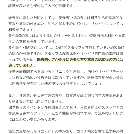
護度が高い方も安心して入浴が可能です。
介護度に応じた対応としては、要介護1・2の方には日常生活の基本的な
支援や通院の付き添い、生活相談を中心に提供し、リハビリについても
相談ができます。
要介護3の方にはより手厚い介護サービスを行い、特殊浴槽の利用や日常
生活の支援を強化しています。
要介護4・5の方については、24時間スタッフが常駐しているため緊急時
の対応が可能ですが、スタッフの配置比率やリハビリ専門職の常駐は限
られているため、
医療的ケアが高度に必要な方や重度の認知症の方には
適していません
。
提携医療機関である西小牧クリニックと連携し、内科やリハビリテーシ
ョン科など幅広い診療科目に対応していますが、医療依存度が高い場合
は医療体制が充実した他の施設も検討するとよいでしょう。
また、住民票が春日井市外の方や、自立度が高く施設内での交流をあま
り望まない方には向いていません。
四季折々のイベントが多数開催されており、入居者同士やスタッフとの
交流を促進するアットホームな雰囲気が特徴ですが、交流を控えたい方
には合わない場合があります。
施設の立地がわかりにくいとの声があり、コロナ禍の影響で見学時の対