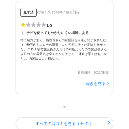
女性 / 70代前半 / 要介護4
見学済
1.0
ナビを使っても分かりにくい場所にある
特に魅力が無く、施設長さんの自慢話を永遠と聞かされただ
けで施設内もコロナの影響により見学に行った意味も無かっ
た。 コロナ禍で施設長さんだけの対応だったので施設長さん
以外の方の雰囲気は全くわかりません。 外観は悪くは無いか
と…。内装はコロナ禍のた...
投稿日時：2023/11/06
続きを見る
すべての口コミを見る（全1件）