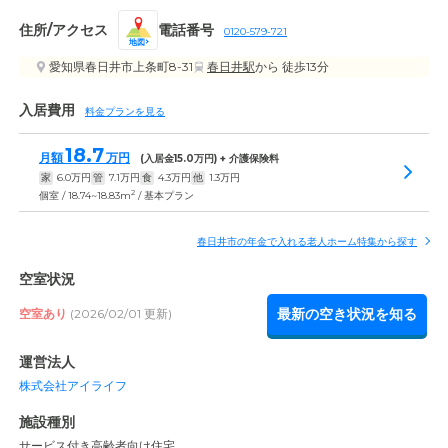
住所/アクセス
電話番号
0120-579-721
地図
愛知県春日井市上条町8-31
春日井駅
から 徒歩13分
入居費用
料金プランを見る
18.7
月額
万円
(入居金
15.0
万円) + 介護保険料
家
6.0
万円
管
7.1
万円
食
4.3
万円
他
1.3
万円
2
個室 / 18.74~18.83m
/ 基本プラン
春日井市の年金で入れる老人ホーム特集から探す
空室状況
最新の空き状況を知る
空室あり
(2026/02/01 更新)
運営法人
株式会社アイライフ
施設種別
サービス付き高齢者向け住宅