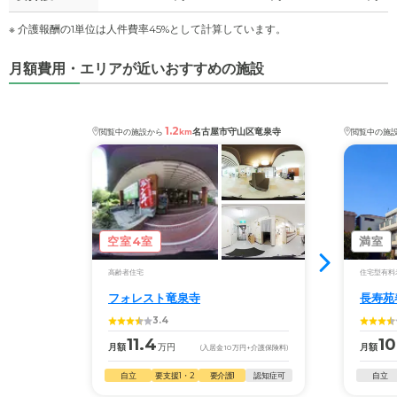
※ 介護報酬の1単位は人件費率45%として計算しています。
月額費用・エリアが近いおすすめの施設
1.2
名古屋市守山区竜泉寺
閲覧中の施設から
km
閲覧中の施
空室4室
満室
高齢者住宅
住宅型有料
フォレスト竜泉寺
長寿苑
3.4
11.4
10
月額
万円
月額
(入居金
10
万円
+介護保険料)
自立
要支援1・2
要介護1
認知症可
自立