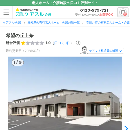
老人ホーム・介護施設の口コミ評判サイト
0120-579-721
掲載施設5万件超
0
受付 10:00〜19:00
土日祝OK
ケアスル 介護
愛知県の有料老人ホーム・介護施設一覧
春日井市の有料老人ホーム・介護
希望の丘上条
総合評価
1.0
（
口コミ
1
件
）
?
最終更新日：2026/02/01
ケアマネ相談員の解説
1
/
9
1
/
9