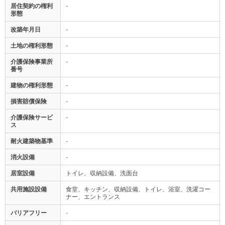
居住契約の権利
-
形態
改築年月日
-
土地の権利形態
-
介護保険事業所
-
番号
建物の権利形態
-
損害賠償保険
-
介護保険サービ
-
ス
耐火建築物基準
-
消火設備
-
居室設備
トイレ、収納設備、洗面台
共用施設設備
食堂、キッチン、収納設備、トイレ、浴室、洗濯コー
ナー、エントランス
バリアフリー
-