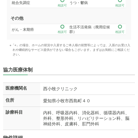
統合失調症
うつ・鬱病
相談可
相談可
その他
生活不活発病（廃用症候
がん・末期癌
群）
相談可
相談可
※「○」の場合、ホームの状況や入居するご本人様の状態等によっては、入居のお受け入
れや継続的なサービス提供ができない場合もございます。まずはお気軽にご相談くだ
さい。
協力医療体制
医療機関名
西小牧クリニック
住所
愛知県小牧市西島町４０
診療科目
内科、呼吸器内科、消化器科、循環器内科、
外科、整形外科、リハビリテーション科、脳
神経外科、皮膚科、肛門外科
物件詳細