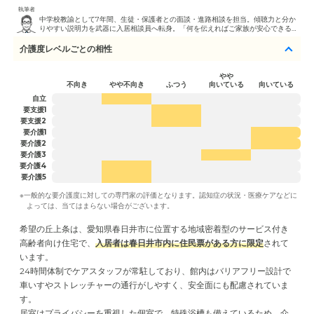
執筆者
中学校教諭として7年間、生徒・保護者との面談・進路相談を担当。傾聴力と分か
りやすい説明力を武器に入居相談員へ転身。「何を伝えればご家族が安心できる
か」を常に意識した丁寧な相談対応が強みです。 介護職員初任者研修修了
介護度レベルごとの相性
やや
不向き
やや不向き
ふつう
向いている
向いている
自立
要支援1
要支援2
要介護1
要介護2
要介護3
要介護4
要介護5
※一般的な要介護度に対しての専門家の評価となります。認知症の状況・医療ケアなどに
よっては、当てはまらない場合がございます。
希望の丘上条は、愛知県春日井市に位置する地域密着型のサービス付き
高齢者向け住宅で、
入居者は春日井市内に住民票がある方に限定
されて
います。
24時間体制でケアスタッフが常駐しており、館内はバリアフリー設計で
車いすやストレッチャーの通行がしやすく、安全面にも配慮されていま
す。
居室はプライバシーを重視した個室で、特殊浴槽も備えているため、介