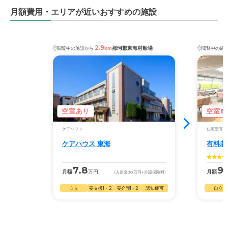
月額費用・エリアが近いおすすめの施設
2.9
那珂郡東海村船場
閲覧中の施設から
km
閲覧中の施
空室あり
空室8
ケアハウス
住宅型有料
ケアハウス 東海
有料老
7.8
9.
月額
万円
月額
(入居金
30
万円
+介護保険料)
自立
要支援1・2
要介護1・2
認知症可
自立