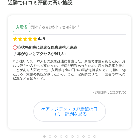
近隣で口コミ評価の高い施設
近隣環境や交通アクセスについて
神奈川県 関東圏からだと 車があると便利だと思います 電
車は時間が 本数が少ないから不便です
男性 / 80代後半 / 要介護4 /
入居済
料金費用について
4.6
都心部は高いですから 特に安いとか高いとは思っていま
症状悪化時に迅速な医療連携と連絡
せん 普通だと思いますが年金だけではまかなえない
車がないとアクセスが難しい
耳が遠いため、本人との意思疎通に苦慮した。男性で体重もあるため、お
むつ替えや入浴も大変だった。持病が複数あったため、度々救急車を呼ぶ
ことがあり大変だった。 入居後は身の回りの世話を施設の方にお願いでき
たため、家族の負担が減ったから。また、定期的にリモート面会や本人の
状況などを知らせて...
投稿日時：2023/11/06
ケアレジデンス水戸新館の口
コミ・評判を見る