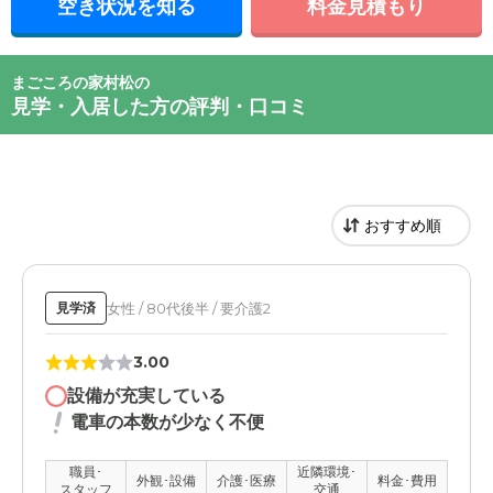
空き状況を知る
料金見積もり
まごころの家村松の
見学・入居した方の評判・口コミ
女性 / 80代後半 / 要介護2
見学済
3.00
設備が充実している
電車の本数が少なく不便
職員･
近隣環境･
外観･設備
介護･医療
料金･費用
スタッフ
交通