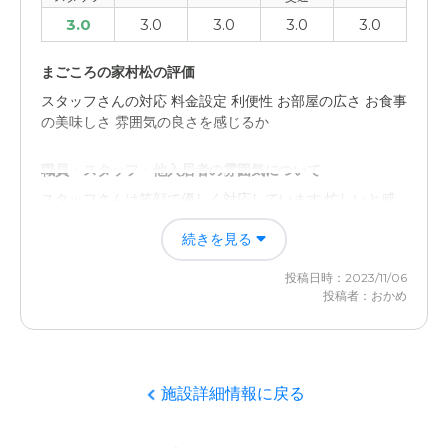
3.0
3.0
3.0
3.0
3.0
まごころの家村松の評価
スタッフさんの対応 料金設定 利便性 お部屋の広さ お食事
の美味しさ 雰囲気の良さを感じるか
職員・スタッフ・他入居者の雰囲気について
スタッフさんは笑顔で優しく対応しています 忙しいと感
じることもありました 利用者さん 個性的な方もいるかな
続きを見る
外観・内装・居室・設備について
投稿日時：2023/11/06
清潔感ある 快適な空間がありました 設備が充実していま
投稿者：おかめ
した 安心感を感じられる空間でした
介護医療サービスについて
施設詳細情報に戻る
少ない人員配置に 夜間はなりますがしっかり対応して い
らっしゃると感じました 車椅子スペースもあります