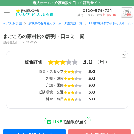
老人ホーム・介護施設の口コミ評判サイト
0120-579-721
掲載施設5万件超
0
受付 10:00〜19:00
土日祝OK
ケアスル 介護
茨城県の有料老人ホーム・介護施設一覧
那珂郡東海村の有料老人ホーム・
まごころの家村松の評判・口コミ一覧
最終更新日：2026/06/28
?
1
1
3.0
総合評価
（
1
件）
3.0
職員・スタッフ
3.0
外観・設備
3.0
介護・医療
3.0
近隣環境・交通
3.0
料金・費用
LINE
で結果が届く