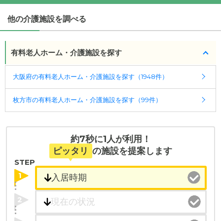
す。
他の介護施設を調べる
電気代は個人契約になりまして関西電力で各お部屋
にメーターがあります。
洗濯機がお部屋にない場合一回200円くらいかかり
有料老人ホーム・介護施設を探す
ます。乾燥機を使う場合もお金がかかります。
大阪府の有料老人ホーム・介護施設を探す（1948件）
(回答者: 施設担当者,回答日: 2024/03/12)
枚方市の有料老人ホーム・介護施設を探す（99件）
約7秒に1人が利用！
ピッタリ
の施設を提案します
STEP
1
2