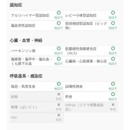
認知症
アルツハイマー型認知症
レビー小体型認知症
相談可
相談可
前頭側頭型認知症（ピック
脳血管性認知症
病）
相談可
相談可
心臓・血管・神経
筋萎縮性側索硬化症
パーキンソン病
（ALS）
相談可
相談可
脳梗塞・脳卒中・脳出血・
心臓病・心筋梗塞・狭心症
くも膜下出血
相談可
相談可
呼吸器系・感染症
喘息・気管支炎
誤嚥性肺炎
相談可
相談可
結核
肝炎
不可
相談可
MRSA（ブドウ球菌感染
梅毒（ばいどく）
症）
不可
不可
HIV
不可