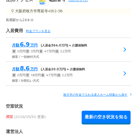
0120-579-721
地図
大阪府枚方市尊延寺4592-38
長尾駅から2.6キロ
入居費用
料金プランを見る
6.9
月額
万円
(入居金
364.0
万円) + 介護保険料
家
0
万円
管
0
万円
食
4.7
万円
他
2.2
万円
個室 / 一括納付方式
8.6
月額
万円
(入居金
20.0
万円) + 介護保険料
家
0
万円
管
1.8
万円
食
4.7
万円
他
2.2
万円
個室 / 分割払い方式
枚方市の年金で入れる老人ホーム特集から探す
空室状況
最新の空き状況を知る
満室
(2026/05/30 更新)
運営法人