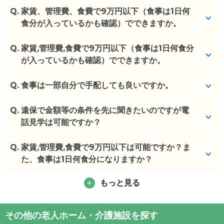
Q.
家賃、管理費、食費で9万円以下（食事は1日何
食分が入っているかも確認）でできますか。
Q.
年金が年276万円だと最低料金9万4440円＋6万＝14
家賃,管理費,食費で9万円以下（食事は1日何食分
万5000円となります。食事は朝・昼・晩3食ついて
が入っているかも確認）でできますか。
おり、4万6940円です。年間150万以下・食事代4万
6940円込みで最低料金9万4440円です。電気代は
Q.
はい、必須です。
食事は一部自分で手配しても良いですか。
関西電力での個人契約になっており、各お部屋にメ
(回答者: 施設担当者,回答日: 2024/03/08)
ーターがあります。洗濯機がお部屋にはありません
Q.
1か月4万6940円の食費はお支払いとなります。
遠保で金額等の条件を先に聞きたいのですが電
ので、一回200円程となっております。乾燥機を使
社会福祉法人のため、決められた料金があり、施設
話見学は可能ですか？
用する場合は、別途料金がかかります。
で融通でききません。
Q.
はい、可能です。
家賃,管理費,食費で9万円以下は可能ですか？ま
(回答者: 施設担当者,回答日: 2024/03/12)
(回答者: 施設担当者,回答日: 2024/03/12)
た、食事は1日何食分になりますか？
(回答者: 施設担当者,回答日: 2024/03/12)
もっと見る
年金276万円ですと最低料金9万4440円＋6万＝14万
5000円ほどかかります。
年間150万以下の場合、最低料金9万4440円です。
その他の老人ホーム・介護施設を探す
食事は朝・昼・晩ついていて4万6940円になりま