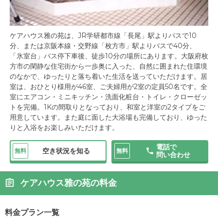
ケアハウス雅の苑は、JR学研都市線「長尾」駅よりバスで10
分、または京阪本線・交野線「枚方市」駅よりバスで40分、
「氷室台」バス停下車後、徒歩10分の場所にあります。大阪府枚
方市の閑静な住宅街から一歩奥に入った、自然に囲まれた住環境
のなかで、ゆったりと落ち着いた生活を送っていただけます。居
室は、おひとり様用が46室、ご夫婦用が2室の定員50名です。全
室にエアコン・ミニキッチン・洗面化粧台・トイレ・クローゼッ
トを完備。1Kの間取りとなっており、和室と洋室の2タイプをご
用意しています。また庭に面した大浴場も完備しており、ゆった
りと入浴をお楽しみいただけます。
電話で
空き状況を知る
無料
無料
問い合わせ
ケアハウス雅の苑の料金
料金プラン一覧