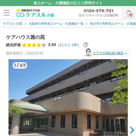
老人ホーム・介護施設の口コミ評判サイト
0120-579-721
掲載施設5万件超
0
受付 10:00〜19:00
土日祝OK
ケアスル 介護
大阪府の有料老人ホーム・介護施設一覧
枚方市の有料老人ホーム・介護施
ケアハウス雅の苑
総合評価
3.93
（
口コミ
3
件
）
?
最終更新日：2026/05/30
ケアマネ相談員の解説
1
/
47
1
/
47