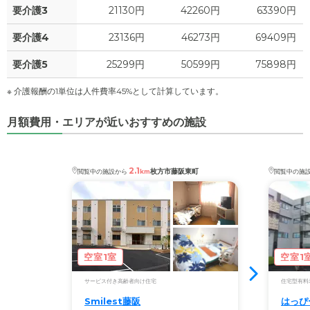
1
要介護3
21130円
42260円
63390円
その他
万円
要介護4
23136円
46273円
69409円
-
介護保険料
万円
要介護5
25299円
50599円
75898円
※ 介護報酬の1単位は人件費率45%として計算しています。
月額費用・エリアが近いおすすめの施設
2.1
枚方市藤阪東町
閲覧中の施設から
km
閲覧中の施
空室1室
空室1
サービス付き高齢者向け住宅
住宅型有料
Smilest藤阪
はっぴ