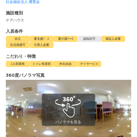
社会福祉法人 櫻貴会
施設種別
ケアハウス
入居条件
自立
要支援1・2
要介護1〜3
認知症可
保証人必要
生活保護可
引受人必要
こだわり・特徴
2人部屋有
トイレ有居室
外出自由
デイサービス
360度パノラマ写真