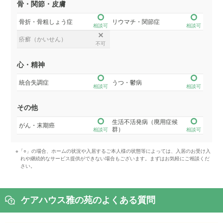
骨・関節・皮膚
骨折・骨粗しょう症
リウマチ・関節症
相談可
相談可
疥癬（かいせん）
不可
心・精神
統合失調症
うつ・鬱病
相談可
相談可
その他
生活不活発病（廃用症候
がん・末期癌
群）
相談可
相談可
※「○」の場合、ホームの状況や入居するご本人様の状態等によっては、入居のお受け入
れや継続的なサービス提供ができない場合もございます。まずはお気軽にご相談くだ
さい。
ケアハウス雅の苑のよくある質問