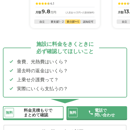
4.1
9.8
13
月額
万円
月額
(入居金
10
万円
+介護保険料)
自立
要支援1・2
要介護1〜5
認知症可
自立
施設に料金をきくときに
必ず確認してほしいこと
食費、光熱費はいくら？
退去時の返金はいくら？
上乗せ介護費って？
実際にいくら支払うの？
料金見積もりで
電話で
無料
無料
まとめて確認
問い合わせ