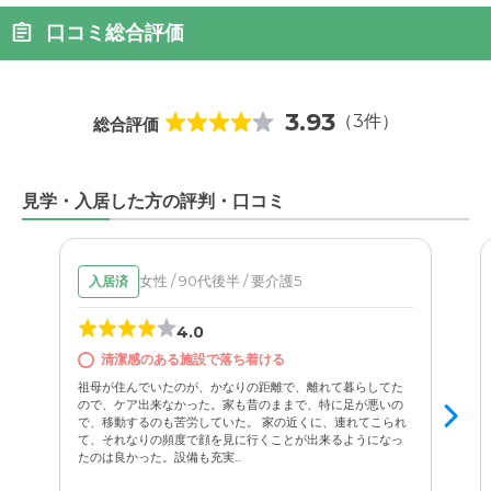
口コミ総合評価
3.93
（3件）
総合評価
見学・入居した方の評判・口コミ
女性 / 90代後半 / 要介護5
入居済
4.0
清潔感のある施設で落ち着ける
祖母が住んでいたのが、かなりの距離で、離れて暮らしてた
ので、ケア出来なかった。家も昔のままで、特に足が悪いの
で、移動するのも苦労していた。 家の近くに、連れてこられ
て、それなりの頻度で顔を見に行くことが出来るようになっ
たのは良かった。設備も充実...