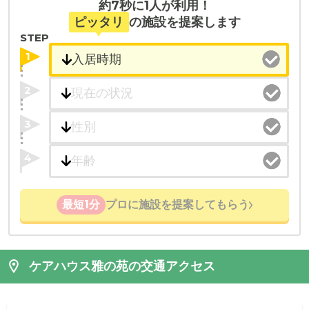
約7秒に1人が利用！
ピッタリ
の施設を提案します
STEP
1
2
3
4
最短1分
プロに施設を提案してもらう
ケアハウス雅の苑の交通アクセス