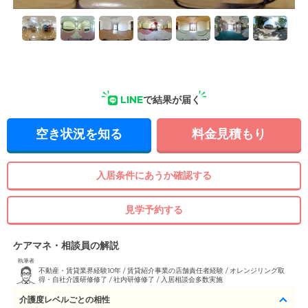
LINE
で結果が届く
空き状況を知る
料金見積もり
入居条件にあうか確認する
見学予約する
ケアマネ・相談員の解説
執筆者
不動産・賃貸業界経験10年 / 賃貸紹介事業の店舗責任者経験 / オレンジリング取
得・自社介護研修修了 / 社内研修修了 / 入居相談会多数実施
介護度レベルごとの相性