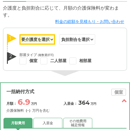
介護度と負担割合に応じて、月額の介護保険料が変わま
す。
料金の総額を見積もり・お問い合わせ
1
部屋タイプ
(複数選択可)
2
個室
二人部屋
相部屋
一括納付方式
個室
6.9
364
月額：
入居金：
万円
万円
介護保険料
（-）
万円を含む
その他費用
月額費用
入居金
補足情報