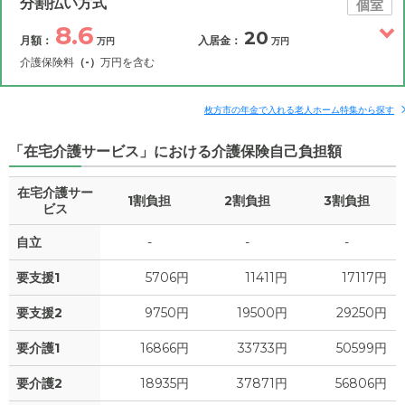
分割払い方式
個室
8.6
20
月額：
入居金：
万円
万円
介護保険料
（-）
万円を含む
その他費用
月額費用
入居金
補足情報
枚方市の年金で入れる老人ホーム特集から探す
「在宅介護サービス」における介護保険自己負担額
8.6
月額費用
?
万円
在宅介護サー
1割負担
2割負担
3割負担
0
家賃
ビス
万円
自立
-
-
-
1.8
管理費
?
万円
要支援1
5706円
11411円
17117円
4.7
食費
?
万円
要支援2
9750円
19500円
29250円
1.2
水道・光熱費
万円
要介護1
16866円
33733円
50599円
0
上乗せ介護費
?
万円
要介護2
18935円
37871円
56806円