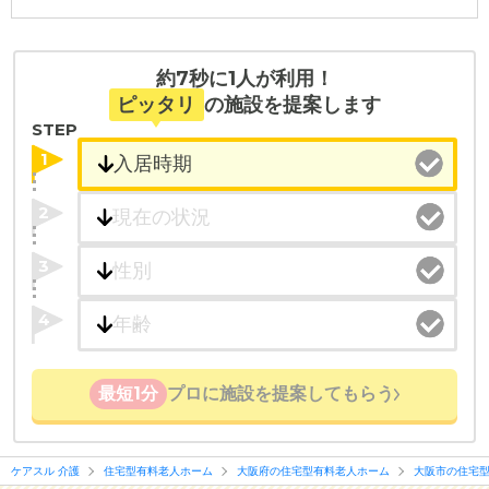
約7秒に1人が利用！
ピッタリ
の施設を提案します
STEP
1
2
3
4
最短1分
プロに施設を提案してもらう
ケアスル 介護
住宅型有料老人ホーム
大阪府の住宅型有料老人ホーム
大阪市の住宅