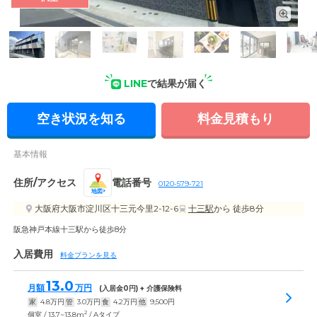
外観: 阪急京都本線「十三駅」から徒歩8分の利便性のよさが魅
力。少人数制の家庭的なホームです。
LINE
で結果が届く
空き状況を知る
料金見積もり
基本情報
住所/アクセス
電話番号
0120-579-721
地図
大阪府大阪市淀川区十三元今里2-12-6
十三駅
から 徒歩8分
阪急神戸本線十三駅から徒歩8分
入居費用
料金プランを見る
13.0
月額
万円
(入居金
0
円) + 介護保険料
家
4.8
万円
管
3.0
万円
食
4.2
万円
他
9,500
円
2
個室 / 13.7~13.8m
/ Aタイプ