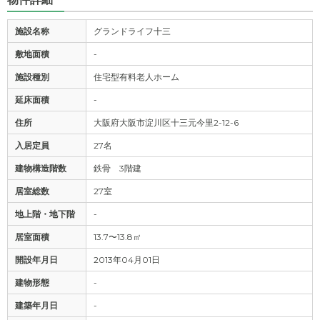
施設名称
グランドライフ十三
敷地面積
-
施設種別
住宅型有料老人ホーム
延床面積
-
住所
大阪府大阪市淀川区十三元今里2-12-6
入居定員
27名
建物構造階数
鉄骨 3階建
居室総数
27室
地上階・地下階
-
居室面積
13.7〜13.8㎡
開設年月日
2013年04月01日
建物形態
-
建築年月日
-