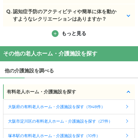
Q.
予約制です。16時頃までとなります。食事の時間は
認知症予防のアクティビティや簡単に体を動か
避けて頂くようにお願いします。差し入れも可能で
すようなレクリエーションはありますか？
すが、職員にお声がけをお願いします。
もっと見る
毎日レクや体操がございます。
(回答者: 施設担当者,回答日: 2024/04/12)
(回答者: 施設担当者,回答日: 2024/04/12)
その他の老人ホーム・介護施設を探す
他の介護施設を調べる
有料老人ホーム・介護施設を探す
大阪府の有料老人ホーム・介護施設を探す（1948件）
大阪市淀川区の有料老人ホーム・介護施設を探す（27件）
塚本駅の有料老人ホーム・介護施設を探す（10件）