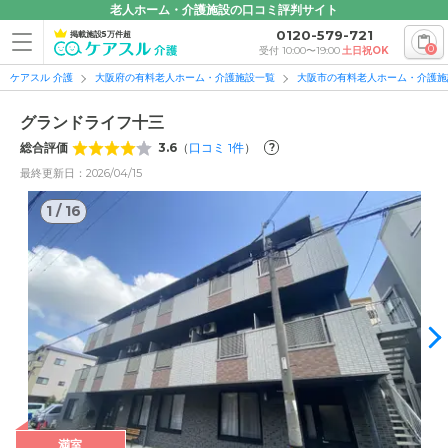
老人ホーム・介護施設の口コミ評判サイト
0120-579-721
掲載施設5万件超
0
受付 10:00〜19:00
土日祝OK
ケアスル 介護
大阪府の有料老人ホーム・介護施設一覧
大阪市の有料老人ホーム・介護施
グランドライフ十三
総合評価
3.6
（
口コミ
1
件
）
?
最終更新日：2026/04/15
1
/
16
1
/
16
満室