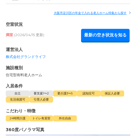
大阪市淀川区の年金で入れる老人ホーム特集から探す
空室状況
最新の空き状況を知る
満室
(2026/04/15 更新)
運営法人
株式会社グランドライフ
施設種別
住宅型有料老人ホーム
入居条件
自立
要支援1〜2
要介護3〜5
認知症可
保証人必要
生活保護可
引受人必要
こだわり・特徴
24時間介護
トイレ有居室
外出自由
360度パノラマ写真