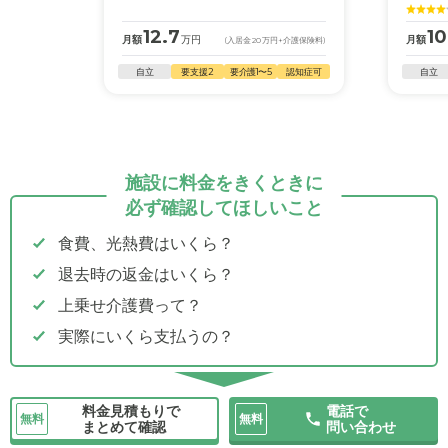
12.7
10
月額
万円
月額
(入居金
20
万円
+介護保険料)
自立
要支援2
要介護1〜5
認知症可
自立
施設に料金をきくときに
必ず確認してほしいこと
食費、光熱費はいくら？
退去時の返金はいくら？
上乗せ介護費って？
実際にいくら支払うの？
料金見積もりで
電話で
無料
無料
まとめて確認
問い合わせ