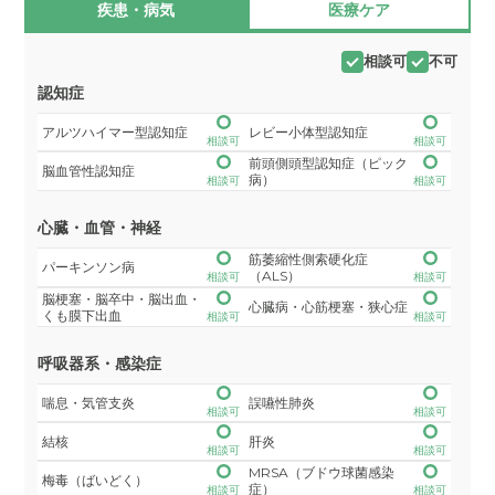
疾患・病気
医療ケア
相談可
不可
認知症
アルツハイマー型認知症
レビー小体型認知症
相談可
相談可
前頭側頭型認知症（ピック
脳血管性認知症
病）
相談可
相談可
心臓・血管・神経
筋萎縮性側索硬化症
パーキンソン病
（ALS）
相談可
相談可
脳梗塞・脳卒中・脳出血・
心臓病・心筋梗塞・狭心症
くも膜下出血
相談可
相談可
呼吸器系・感染症
喘息・気管支炎
誤嚥性肺炎
相談可
相談可
結核
肝炎
相談可
相談可
MRSA（ブドウ球菌感染
梅毒（ばいどく）
症）
相談可
相談可