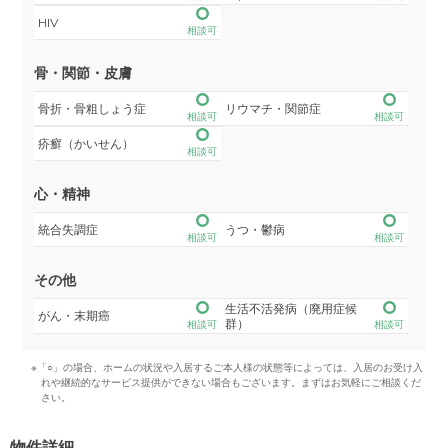
HIV
相談可
骨・関節・皮膚
骨折・骨粗しょう症
リウマチ・関節症
相談可
相談可
疥癬（かいせん）
相談可
心・精神
統合失調症
うつ・鬱病
相談可
相談可
その他
生活不活発病（廃用症候
がん・末期癌
群）
相談可
相談可
※「○」の場合、ホームの状況や入居するご本人様の状態等によっては、入居のお受け入
れや継続的なサービス提供ができない場合もございます。まずはお気軽にご相談くだ
さい。
物件詳細