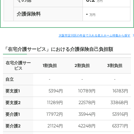
万円
-
介護保険料
万円
大阪市淀川区の年金で入れる老人ホーム特集から探す
「在宅介護サービス」における介護保険自己負担額
在宅介護サー
1割負担
2割負担
3割負担
ビス
自立
-
-
-
要支援1
5394円
10789円
16183円
要支援2
11289円
22578円
33868円
要介護1
17972円
35944円
53916円
要介護2
21124円
42248円
63371円