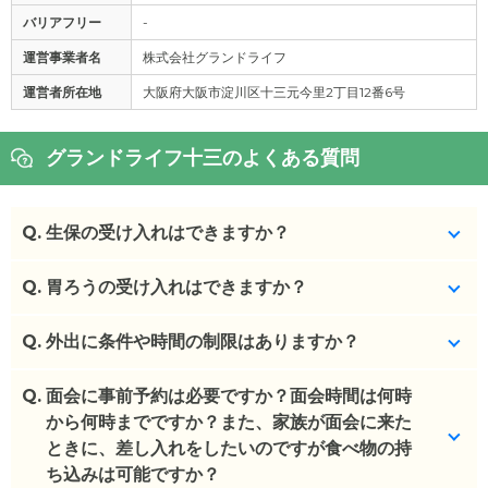
バリアフリー
-
運営事業者名
株式会社グランドライフ
運営者所在地
大阪府大阪市淀川区十三元今里2丁目12番6号
グランドライフ十三のよくある質問
Q.
生保の受け入れはできますか？
Q.
はい、可能です。
胃ろうの受け入れはできますか？
(回答者: 施設担当者,回答日: 2023/12/05)
Q.
可能です。
外出に条件や時間の制限はありますか？
(回答者: 施設担当者,回答日: 2023/12/05)
Q.
外出はご遠慮いただいております。
面会に事前予約は必要ですか？面会時間は何時
から何時までですか？また、家族が面会に来た
(回答者: 施設担当者,回答日: 2024/04/12)
ときに、差し入れをしたいのですが食べ物の持
ち込みは可能ですか？