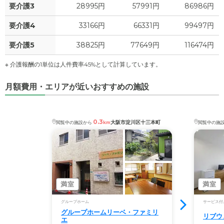
要介護3
28995円
57991円
86986円
要介護4
33166円
66331円
99497円
要介護5
38825円
77649円
116474円
※ 介護報酬の1単位は人件費率45%として計算しています。
月額費用・エリアが近いおすすめの施設
0.3
大阪市淀川区十三本町
閲覧中の施設から
km
閲覧中の施
満室
満室
グループホーム
サービス付
グループホームリーベ・ファミリ
リブウ
エ