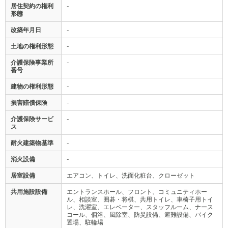
居住契約の権利
-
形態
改築年月日
-
土地の権利形態
-
介護保険事業所
-
番号
建物の権利形態
-
損害賠償保険
-
介護保険サービ
-
ス
耐火建築物基準
-
消火設備
-
居室設備
エアコン、トイレ、洗面化粧台、クローゼット
共用施設設備
エントランスホール、フロント、コミュニティホー
ル、相談室、囲碁・将棋、共用トイレ、車椅子用トイ
レ、洗濯室、エレベーター、スタッフルーム、ナース
コール、個浴、風除室、防災設備、避難設備、バイク
置場、駐輪場