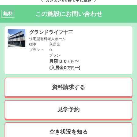
この施設にお問い合わせ
無料
グランドライフ十三
住宅型有料老人ホーム
標準
入居金
-
プラン
0
プラン
月額
13.0
〜
万円
(入居金
0
〜)
万円
資料請求する
見学予約
空き状況を知る