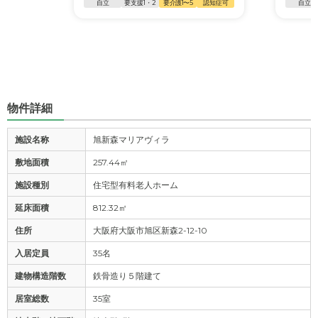
自立
要支援1・2
要介護1〜5
認知症可
自立
物件詳細
施設名称
旭新森マリアヴィラ
敷地面積
257.44㎡
施設種別
住宅型有料老人ホーム
延床面積
812.32㎡
住所
大阪府大阪市旭区新森2-12-10
入居定員
35名
建物構造階数
鉄骨造り５階建て
居室総数
35室