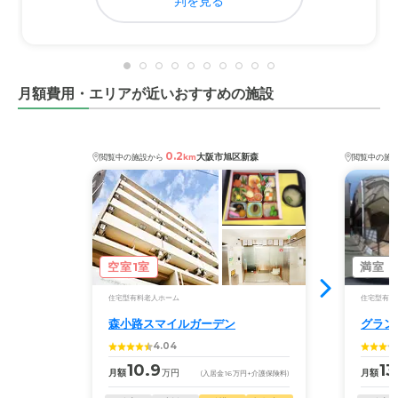
判を見る
月額費用・エリアが近いおすすめの施設
0.2
大阪市旭区新森
閲覧中の施設から
km
閲覧中の施
空室1室
満室
住宅型有料老人ホーム
住宅型有料
森小路スマイルガーデン
グラン
4.04
10.9
13
月額
万円
月額
(入居金
16
万円
+介護保険料)