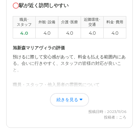
職員の皆さんは、若い人たちは十分だと思うよどう、集ま
駅が近く訪問しやすい
っています。とっても力持ちです
職員･
近隣環境･
外観･設備
介護･医療
料金･費用
外観・内装・居室・設備について
スタッフ
交通
4.0
4.0
4.0
4.0
4.0
とっても綺麗な施設です。空調設備も行き届いています。
部屋は個々にあってプライベートはほどよいいみで、たも
たれています。。
旭新森マリアヴィラの評価
預けるに際して安心感があって、料金も払える範囲内にあ
介護医療サービスについて
る。会いに行きやすく、スタッフの皆様の対応が良いこ
と。
介護は良くしてくれます。定期的に見回りもありますよ。
残念ながら、医療サービスはない
職員・スタッフ・他入居者の雰囲気について
近隣環境や交通アクセスについて
施設長をはじめスタッフの皆さんも親切丁寧で親身になっ
続きを見る
て対応してくれる。他の居住者との交流もある。
地下鉄からは、少し離れたところにあります。近隣は閑静
な住宅街になっています。下町みたい
投稿日時：2023/11/06
外観・内装・居室・設備について
投稿者：ころ
料金費用について
中規模で清潔感がある。必要最低限のものは揃えられてい
る。静かな環境で、施設内も静か。
他はよくわからないのでこれが平均なのだって思います。
いろいろコースがあるみたいですがわからない