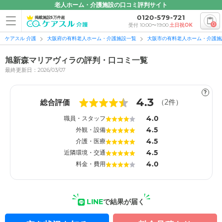
老人ホーム・介護施設の口コミ評判サイト
0120-579-721
掲載施設5万件超
0
受付 10:00〜19:00
土日祝OK
ケアスル 介護
大阪府の有料老人ホーム・介護施設一覧
大阪市の有料老人ホーム・介護施
旭新森マリアヴィラの評判・口コミ一覧
最終更新日：2026/03/07
?
1
1
4.3
総合評価
（
2
件）
4.0
職員・スタッフ
4.5
外観・設備
4.5
介護・医療
4.5
近隣環境・交通
4.0
料金・費用
LINE
で結果が届く