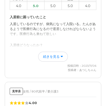
4.0
5.0
5.0
5.0
4.0
入居前に困っていたこと
入居しているのですが、病気になって入院いる。たんがあ
るようで医療行為になるので退居しなければならないよう
です。医療行為も兼ねて欲しい
入居後どうなったか？
なかなか退院出来そうにありません。それまでは有料老人
続きを見る
施設を利用するにはすこし、日にちがかかりそう。これか
らも介護相談員に相談
投稿日時：2023/11/06
投稿者：あつしちゃん
旭新森マリアヴィラの評価
住み心地よさそうです。親切丁寧に応対してくれます。定
期的に健康診断なども応じてくれますよ。それに交流かい
などもあるようです
女性 / 80代前半 / 要介護3
見学済
職員・スタッフ・他入居者の雰囲気について
4.00