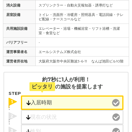
消火設備
スプリンクラー・自動火災報知器・誘導灯など
居室設備
トイレ・洗面所・冷暖房・照明器具・電話回線・テレ
ビ配線・ナースコールなど
共用施設設備
エレベーター・浴場・機械浴室・リフト浴槽・洗濯
室・食堂など
バリアフリー
-
運営事業者名
エールシステムズ株式会社
運営者所在地
大阪府大阪市中央区難波3-6-11 なんば池田ビル10階
約7秒に1人が利用！
ピッタリ
の施設を提案します
STEP
1
2
3