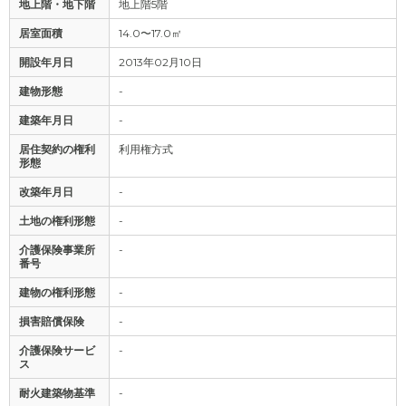
地上階・地下階
地上階5階
居室面積
14.0〜17.0㎡
開設年月日
2013年02月10日
建物形態
-
建築年月日
-
居住契約の権利
利用権方式
形態
改築年月日
-
土地の権利形態
-
介護保険事業所
-
番号
建物の権利形態
-
損害賠償保険
-
介護保険サービ
-
ス
耐火建築物基準
-