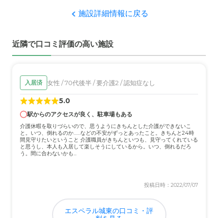
介護医療サービスについて
施設詳細情報に戻る
介護の専門知識も豊富で適切に対応してくれる。そういう
う安心化もあって好印象がある。
近隣で口コミ評価の高い施設
近隣環境や交通アクセスについて
近隣環境は住宅街にあって、前の道は車も通るが煩いとい
う感じではない。駅が近くて訪問しやすい。
女性 / 70代後半 / 要介護2 / 認知症なし
入居済
5.0
料金費用について
駅からのアクセスが良く、駐車場もある
サービスの内容、施設内外の環境、交通アクセス他を考慮
介護休暇を取りづらいので、思うようにきちんとした介護ができないこ
に入れても、料金は妥当と言える。
と。いつ、倒れるのか……などの不安がずっとあったこと。きちんと24時
間見守りたいということ 介護職員がきちんといつも、見守ってくれている
と思うし、本人も入居して楽しそうにしているから。いつ、倒れるだろ
う。間に合わないかも...
投稿日時：2022/07/07
エスペラル城東の口コミ・評