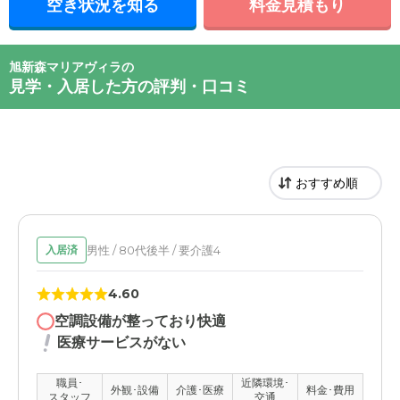
空き状況を知る
料金見積もり
旭新森マリアヴィラの
見学・入居した方の評判・口コミ
男性 / 80代後半 / 要介護4
入居済
4.60
空調設備が整っており快適
医療サービスがない
職員･
近隣環境･
外観･設備
介護･医療
料金･費用
スタッフ
交通