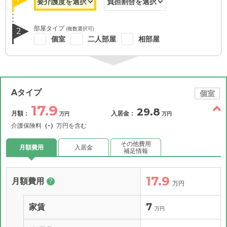
部屋タイプ
(複数選択可)
2
個室
二人部屋
相部屋
Aタイプ
個室
17.9
29.8
月額：
入居金：
万円
万円
介護保険料
（-）
万円を含む
その他費用
月額費用
入居金
補足情報
17.9
月額費用
?
万円
7
家賃
万円