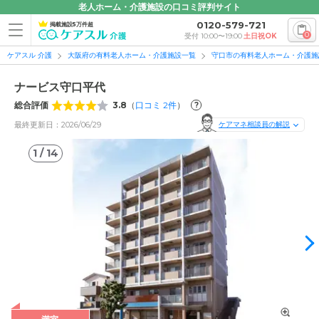
老人ホーム・介護施設の口コミ評判サイト
0120-579-721
掲載施設5万件超
0
受付 10:00〜19:00
土日祝OK
ケアスル 介護
大阪府の有料老人ホーム・介護施設一覧
守口市の有料老人ホーム・介護施
ナービス守口平代
総合評価
3.8
（
口コミ
2
件
）
?
最終更新日：2026/06/29
ケアマネ相談員の解説
1
/
14
1
/
14