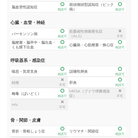
前頭側頭型認知症（ピック
脳血管性認知症
病）
相談可
相談可
心臓・血管・神経
筋萎縮性側索硬化症
パーキンソン病
（ALS）
相談可
不可
脳梗塞・脳卒中・脳出血・
心臓病・心筋梗塞・狭心症
くも膜下出血
相談可
相談可
呼吸器系・感染症
喘息・気管支炎
誤嚥性肺炎
相談可
相談可
結核
肝炎
不可
相談可
MRSA（ブドウ球菌感染
梅毒（ばいどく）
症）
相談可
不可
HIV
不可
骨・関節・皮膚
骨折・骨粗しょう症
リウマチ・関節症
相談可
相談可