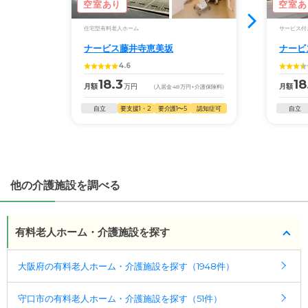
ポート
空室あり
空室あ
・全国10000件の介護施設情報を掲載
入居相談：
0120-579-721
（無料）
幅広い選択肢の中から、条件にあった施設を選ぶ
住宅型有料老人ホーム
サービス付
受付時間：10：00～19：00
ことができます。
ナービス藤井寺恵美坂
ナービ
・全国10000件の介護施設情報を掲載
4.6
・こだわりの条件や医療体制から施設を探せる
幅広い選択肢の中から、条件にあった施設を選ぶ
18.3
18
月額
万円
月額
(入居金
48
万円
+介護保険料)
たとえば「カラオケ」「麻雀」が楽しめる施設、
ことができます。
「夫婦入居可」の施設、「看取り可」の施設など、
自立
要支援1・2
要介護1〜5
認知症可
自立
医療・看護体制から施設を探すこともできます。
・こだわりの条件や医療体制から施設を探せる
たとえば「カラオケ」「麻雀」が楽しめる施設、
「夫婦入居可」の施設、「看取り可」の施設など、
医療・看護体制から施設を探すこともできます。
他の介護施設を調べる
有料老人ホーム・介護施設を探す
大阪府の有料老人ホーム・介護施設を探す（1948件）
守口市の有料老人ホーム・介護施設を探す（51件）