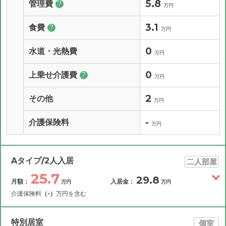
5.8
管理費
?
万円
3.1
食費
?
万円
0
水道・光熱費
万円
0
上乗せ介護費
?
万円
2
その他
万円
-
介護保険料
万円
Aタイプ/2人入居
二人部屋
25.7
29.8
月額：
入居金：
万円
万円
介護保険料
（-）
万円を含む
その他費用
月額費用
入居金
補足情報
特別居室
個室