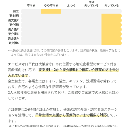
やや
不向き
やや不向き
ふつう
向いている
向いている
自立
要支援1
要支援2
要介護1
要介護2
要介護3
要介護4
要介護5
※一般的な要介護度に対しての専門家の評価となります。認知症の状況・医療ケアなどに
よっては、当てはまらない場合がございます。
ナービス守口平代は大阪府守口市に位置する地域密着型のサービス付き
高齢者向け住宅で、
要支援1・2から要介護5まで幅広い介護度の方を受け
入れています
。
全室個室で、各居室にはトイレ、浴室、キッチン、洗濯置場が備わって
おり、自宅のような快適な生活環境が整っています。
2人入居可能な居室も用意されており、ご夫婦やご家族での入居にも対応
しています。
介護体制は24時間介護士が常駐し、併設の訪問介護・訪問看護ステーシ
ョンを活用して、
日常生活の支援から医療的ケアまで幅広く対応
してい
ます。
月に1回の定期健康診断が実施され、提携病院への受診や入院も円滑に行