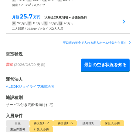
2
個室 / 29.8m
/ Aタイプ
25.7
月額
万円
(入居金
29.8
万円) + 介護保険料
家
7.0
万円
管
11.5
万円
食
3.1
万円
他
4.1
万円
2
二人部屋 / 29.8m
/ Aタイプ/2人入居
守口市の年金で入れる老人ホーム特集から探す
空室状況
最新の空き状況を知る
満室
(2026/06/29 更新)
運営法人
ALSOKジョイライフ株式会社
施設種別
サービス付き高齢者向け住宅
入居条件
自立
要支援1・2
要介護1〜5
認知症可
保証人必要
生活保護可
引受人必要