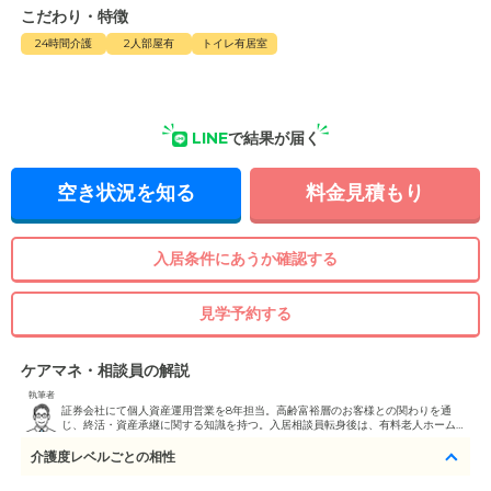
こだわり・特徴
24時間介護
2人部屋有
トイレ有居室
LINE
で結果が届く
空き状況を知る
料金見積もり
入居条件にあうか確認する
見学予約する
ケアマネ・相談員の解説
執筆者
証券会社にて個人資産運用営業を8年担当。高齢富裕層のお客様との関わりを通
じ、終活・資産承継に関する知識を持つ。入居相談員転身後は、有料老人ホームの
費用体系や入居一時金の仕組みに関する説明を得意とし、資金計画を含めたトータ
ルサポートも提供できます。 FP2級・介護職員初任者研修修了
介護度レベルごとの相性