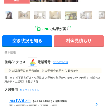
満室
外観: ナービス守口平代は8階建てのサービス付き高齢者向け住
宅です。訪問介護・訪問看護ステーションを併設しています。
LINE
で結果が届く
空き状況を知る
料金見積もり
基本情報
住所/アクセス
電話番号
0120-579-721
地図
大阪府守口市平代町8-1
太子橋今市駅
から 徒歩3分
電 車： 地下鉄谷町線・今里筋線 太子橋今市 駅から 徒歩 3 分 その他： 京阪本線
滝井駅・土居駅から徒歩７分
入居費用
料金プランを見る
17.9
月額
万円
(入居金
29.8
万円) + 介護保険料
家
7.0
万円
管
5.8
万円
食
3.1
万円
他
2.0
万円