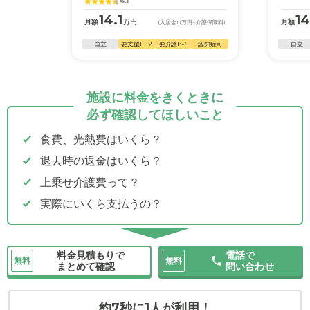
4.1
14.1
14
月額
万円
月額
(入居金
0
万円
+介護保険料)
自立
要支援1・2
要介護1〜5
認知症可
自立
施設に料金をきくときに
必ず確認してほしいこと
食費、光熱費はいくら？
退去時の返金はいくら？
上乗せ介護費って？
実際にいくら支払うの？
料金見積もりで
電話で
無料
無料
まとめて確認
問い合わせ
約7秒に1人が利用！