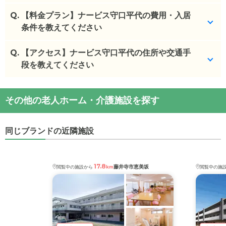
Q.
ナービス守口平代を見学した方の口コミを確認でき
【料金プラン】ナービス守口平代の費用・入居
ます。
条件を教えてください
ナービス守口平代
の
口コミ
Q.
ナービス守口平代
【アクセス】ナービス守口平代の住所や交通手
の入居金・月額料金は次のとおり
・
個室の部屋もそこそこ清潔で、食堂も広く、入居
です。
段を教えてください
者と団欒できるリ...
・初期費用が
29.8
〜
59.6
万円
・
施設は綺麗で、掃除がいきとどいているような感
・月額費用が
17.9
〜
32.7
万円
ナービス守口平代
の
交通アクセス
じで、特に問題に...
その他の老人ホーム・介護施設を探す
・
住所：
大阪府
守口市
平代町8-1
ナービス守口平代
の対応可能な入居条件は次のとお
・
最寄り駅：
太子橋今市駅
0.2km
土居駅
0.3km
滝
施設の雰囲気
りです。
井駅
0.3km
千林駅
0.7km
守口市駅
1.0km
清水駅
ナービス守口平代
のページでは、14枚の施設写真を
同じブランドの近隣施設
・要介護度：要支援1、要支援2、要介護1、要介護
1.0km
千林大宮駅
1.0km
守口駅
1.1km
森小路駅
見ることができます。
2、要介護3、要介護4、要介護5
1.3km
ケアスル 介護では詳細な
料金プラン
をご確認頂けま
17.8
◎ケアスル 介護の3つの特徴
藤井寺市恵美坂
閲覧中の施設から
km
閲覧中の施
ナービス守口平代
の
交通アクセス
す。詳しくは
こちら
。
・経験豊富な入居相談員が完全無料で施設探しをサ
・電 車： 地下鉄谷町線・今里筋線 太子橋今市 駅
ポート
から 徒歩 3 分 その他： 京阪本線滝井駅・土居駅か
入居相談：
0120-579-721
（無料）
◎ケアスル 介護の3つの特徴
ら徒歩７分
受付時間：10：00～19：00
・経験豊富な入居相談員が完全無料で施設探しをサ