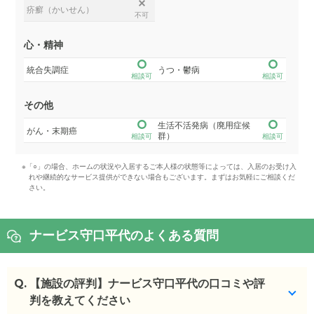
疥癬（かいせん）
不可
心・精神
統合失調症
うつ・鬱病
相談可
相談可
その他
生活不活発病（廃用症候
がん・末期癌
群）
相談可
相談可
※「○」の場合、ホームの状況や入居するご本人様の状態等によっては、入居のお受け入
れや継続的なサービス提供ができない場合もございます。まずはお気軽にご相談くだ
さい。
ナービス守口平代のよくある質問
Q.
【施設の評判】ナービス守口平代の口コミや評
判を教えてください