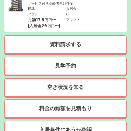
サービス付き高齢者向け住宅
標準
入居金
プラン
0
-
月額
17.9
〜
プラン
万円
(入居金
29
〜)
万円
資料請求する
見学予約
空き状況を知る
料金の総額を見積もり
入居条件にあうか確認