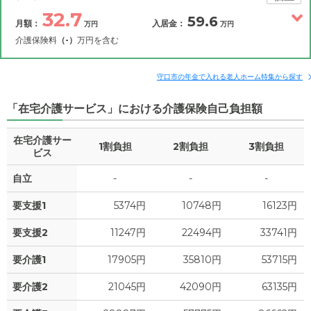
32.7
59.6
月額：
入居金：
万円
万円
25.7
月額費用
?
万円
介護保険料
（-）
万円を含む
7
その他費用
家賃
月額費用
入居金
万円
補足情報
守口市の年金で入れる老人ホーム特集から探す
11.5
管理費
?
万円
「在宅介護サービス」における介護保険自己負担額
32.7
月額費用
?
万円
3.1
食費
?
万円
在宅介護サー
1割負担
2割負担
3割負担
14
家賃
ビス
万円
0
水道・光熱費
万円
自立
-
-
-
11.5
管理費
?
万円
0
上乗せ介護費
?
万円
要支援1
5374円
10748円
16123円
3.1
食費
?
万円
4.1
その他
要支援2
11247円
22494円
33741円
万円
0
水道・光熱費
万円
要介護1
17905円
35810円
53715円
-
介護保険料
万円
0
上乗せ介護費
?
万円
要介護2
21045円
42090円
63135円