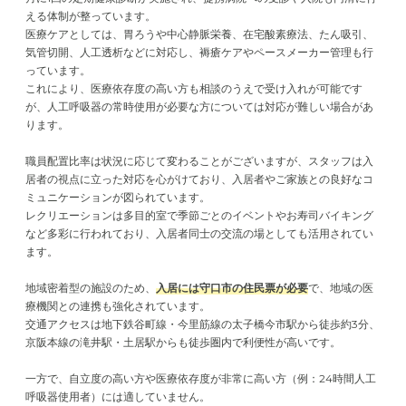
える体制が整っています。
医療ケアとしては、胃ろうや中心静脈栄養、在宅酸素療法、たん吸引、
気管切開、人工透析などに対応し、褥瘡ケアやペースメーカー管理も行
っています。
これにより、医療依存度の高い方も相談のうえで受け入れが可能です
が、人工呼吸器の常時使用が必要な方については対応が難しい場合があ
ります。
職員配置比率は状況に応じて変わることがございますが、スタッフは入
居者の視点に立った対応を心がけており、入居者やご家族との良好なコ
ミュニケーションが図られています。
レクリエーションは多目的室で季節ごとのイベントやお寿司バイキング
など多彩に行われており、入居者同士の交流の場としても活用されてい
ます。
地域密着型の施設のため、
入居には守口市の住民票が必要
で、地域の医
療機関との連携も強化されています。
交通アクセスは地下鉄谷町線・今里筋線の太子橋今市駅から徒歩約3分、
京阪本線の滝井駅・土居駅からも徒歩圏内で利便性が高いです。
一方で、自立度の高い方や医療依存度が非常に高い方（例：24時間人工
呼吸器使用者）には適していません。