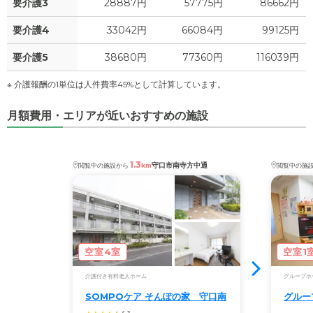
4.1
要介護3
28887円
57775円
86662円
その他
万円
要介護4
33042円
66084円
99125円
-
介護保険料
万円
要介護5
38680円
77360円
116039円
※ 介護報酬の1単位は人件費率45%として計算しています。
月額費用・エリアが近いおすすめの施設
1.3
守口市南寺方中通
閲覧中の施設から
km
閲覧中の施
空室4室
空室1
介護付き有料老人ホーム
グループホ
SOMPOケア そんぽの家 守口南
グルー