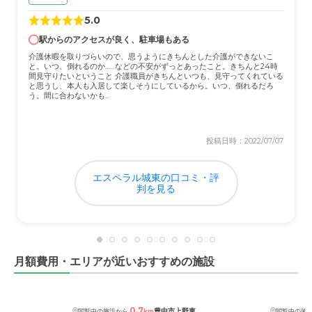
5.0
駅からのアクセスが良く、駐車場もある
介護休暇を取りづらいので、思うようにきちんとした介護ができないこ
と。いつ、倒れるのか……などの不安がずっとあったこと。きちんと24時
間見守りたいということ 介護職員がきちんといつも、見守ってくれている
と思うし、本人も入居して楽しそうにしているから。いつ、倒れるだろ
う。間に合わないかも...
投稿日時：2022/07/07
エスペラル城東の口コミ・評
判を見る
月額費用・エリアが近いおすすめの施設
0.7
豊中市上野東
閲覧中の施設から
km
閲覧中の施