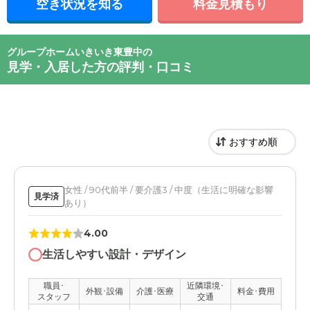
空き状況を知る
料金見積もり
グループホームいきいき東豊中の
見学・入居した方の評判・口コミ
女性 / 90代前半 / 要介護3 / 中度（生活に明確な影響
見学済
あり）
4.00
生活しやすい設計・デザイン
職員･
近隣環境･
外観･設備
介護･医療
料金･費用
スタッフ
交通