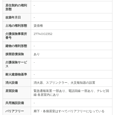
居住契約の権利
-
形態
改築年月日
-
土地の権利形態
賃借権
介護保険事業所
2774002352
番号
建物の権利形態
-
損害賠償保険
あり
介護保険サービ
-
ス
耐火建築物基準
-
消火設備
消火器、スプリンクラー、火災報知器の設置
居室設備
緊急通報装置:一部あり、電話回線:一部あり、テレビ回
線:各居室内にあり
共用施設設備
-
バリアフリー
廊下・各個居室はすべてバリアフリーになっている