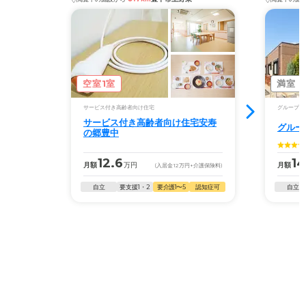
空室1室
満室
サービス付き高齢者向け住宅
グループホ
サービス付き高齢者向け住宅安寿
グルー
の郷豊中
12.6
14
月額
万円
月額
(入居金
12
万円
+介護保険料)
自立
要支援1・2
要介護1〜5
認知症可
自立