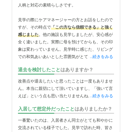
人柄と対応の素晴らしさです。
見学の際にケアマネージャーの方とお話をしたので
すが、その時点で
「この方なら信頼できる」と強く
感じました
。他の施設も見学しましたが、安心感が
全く違いました。実際に母を預けてからも、その印
象は変わっていません。見学時に感じた、リビング
での和気あいあいとした雰囲気がとても印象的でし
...続きをみる
た。
退去を検討したこと
はありますか？
入居者の方々が孤立せず、ゆったりと交流
しながら
改善点や退去したいと思ったことは一度もありませ
過ごされている様子は、以前の施設では見られなか
ん。本当に親切にして頂いていますし、「強いて言
った光景です。母も今ではその輪の中で穏やかに過
えば」という点も思い当たりませんね。
...続きをみる
ごしているようで、こうした温かい環境が、母の精
神的な安定につながっているのだと思います。ケア
入居して想定外だったこと
はありましたか？
マネージャーの方とLINEで直接つながっており、
一番驚いたのは、入居者さん同士がとても和やかに
こまめに母の様子を報告していただける
のが本当に
交流されている様子でした。見学で訪れた時、皆さ
ありがたいです。お誕生日会の楽しそうな写真が送