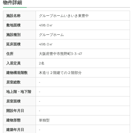
物件詳細
施設名称
グループホームいきいき東豊中
敷地面積
498.0㎡
施設種別
グループホーム
延床面積
498.0㎡
住所
大阪府豊中市熊野町3-3-47
入居定員
2名
建物構造階数
木造り２階建ての２階部分
居室総数
-
地上階・地下階
-
居室面積
-
開設年月日
-
建物形態
単独型
建築年月日
-