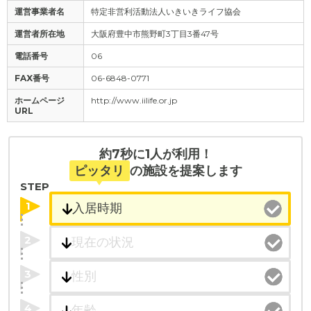
運営事業者名
特定非営利活動法人いきいきライフ協会
運営者所在地
大阪府豊中市熊野町3丁目3番47号
電話番号
06
FAX番号
06-6848-0771
ホームページ
http://www.iilife.or.jp
URL
約7秒に1人が利用！
ピッタリ
の施設を提案します
STEP
1
2
3
4