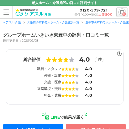
老人ホーム・介護施設の口コミ評判サイト
0120-579-721
掲載施設5万件超
0
受付 10:00〜19:00
土日祝OK
ケアスル 介護
大阪府の有料老人ホーム・介護施設一覧
豊中市の有料老人ホーム・介護施
グループホームいきいき東豊中の評判・口コミ一覧
最終更新日：2026/07/08
?
1
1
4.0
総合評価
（
1
件）
4.0
職員・スタッフ
4.0
外観・設備
4.0
介護・医療
4.0
近隣環境・交通
4.0
料金・費用
LINE
で結果が届く