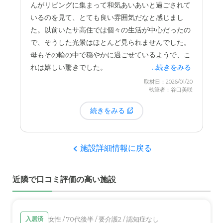
んがリビングに集まって和気あいあいと過ごされて
られてきたり、必要な物品の購入相談ができたり
いるのを見て、とても良い雰囲気だなと感じまし
と、離れていても母の日常を身近に感じることがで
た。以前いたサ高住では個々の生活が中心だったの
きます。
で、そうした光景はほとんど見られませんでした。
母もその輪の中で穏やかに過ごせているようで、こ
褥瘡の治療など、体調に変化があった際もすぐに連
れは嬉しい驚きでした。
...続きをみる
絡をくださるので、何かあってもすぐに対応してい
取材日：2026/01/20
ただけるという安心感があります。
執筆者：谷口美咲
続きをみる
施設詳細情報に戻る
近隣で口コミ評価の高い施設
女性 / 70代後半 / 要介護2 / 認知症なし
入居済