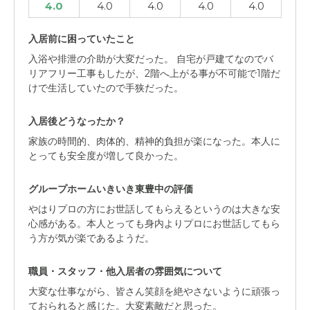
4.0
4.0
4.0
4.0
4.0
入居前に困っていたこと
入浴や排泄の介助が大変だった。 自宅が戸建てなのでバ
リアフリー工事もしたが、2階へ上がる事が不可能で1階だ
けで生活していたので手狭だった。
入居後どうなったか？
家族の時間的、肉体的、精神的負担が楽になった。本人に
とっても安全度が増して良かった。
グループホームいきいき東豊中の評価
やはりプロの方にお世話してもらえるというのは大きな安
心感がある。本人とっても身内よりプロにお世話してもら
う方が気が楽であるようだ。
職員・スタッフ・他入居者の雰囲気について
大変な仕事ながら、皆さん笑顔を絶やさないように頑張っ
ておられると感じた。大変素敵だと思った。