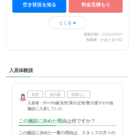
空き状況を知る
料金見積もり
とじる
投稿日時：2022/07/07
投稿者：かあたま1452
入居体験談
妄想
歩行器
症状なし
入居者：91〜95歳/女性/実の父母/要介護3/その他
施設に入居していた
この施設に決めた理由
は何ですか？
この施設に決めた一番の理由は、スタッフの方々の