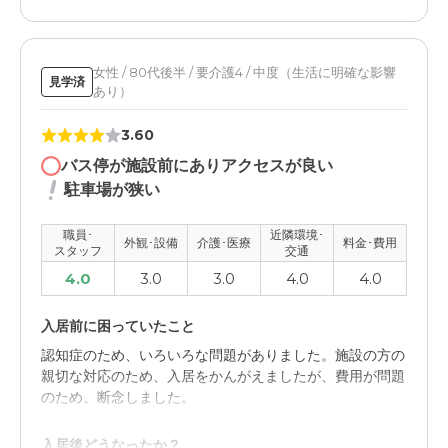
ソラスト越谷の評価
細かなことに気を配っていただけ、安心してお任せでき
る。毎日のレクリエーションも楽しみにしています。
女性 / 80代後半 / 要介護4 / 中度（生活に明確な影響
見学済
あり）
職員・スタッフ・他入居者の雰囲気について
年れいの近い他の入居者の方が多いようなので、お話も合
3.60
うようです。仲の良いお友達もできたようです。
バス停が施設前にありアクセスが良い
駐車場が狭い
外観・内装・居室・設備について
清潔で綺麗。個室なのである程度のプライバシーもある。
職員･
近隣環境･
外観･設備
介護･医療
料金･費用
お風呂なども清潔で安心してお任せできる。
スタッフ
交通
4.0
3.0
3.0
4.0
4.0
介護医療サービスについて
お風呂も週2回以上入れていただけるようで清潔をたもて
入居前に困っていたこと
るようです。何かあれば、連絡をいただけるのでありがた
認知症のため、いろいろな問題がありました。施設の方の
いです。
親切な対応のため、入居をかんがえましたが、費用が問題
のため、断念しました。
近隣環境や交通アクセスについて
えきからもちかく、妹も近くに住んでいるので安心してい
入居後どうなったか？