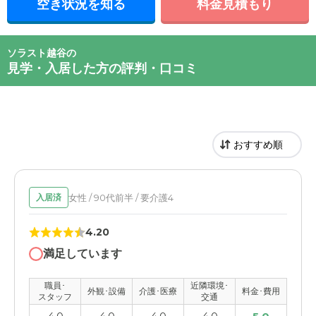
空き状況を知る
料金見積もり
ソラスト越谷の
見学・入居した方の評判・口コミ
女性 / 90代前半 / 要介護4
入居済
4.20
満足しています
職員･
近隣環境･
外観･設備
介護･医療
料金･費用
スタッフ
交通