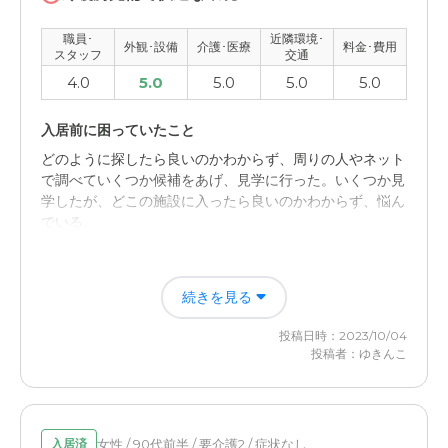
職員･
近隣環境･
外観･設備
介護･医療
料金･費用
スタッフ
交通
4.0
5.0
5.0
5.0
5.0
入居前に困っていたこと
どのように探したら良いのかわからず、周りの人やネット
で調べていくつか候補をあげ、見学に行った。いくつか見
学したが、どこの施設に入ったら良いのかわからず、悩ん
でいる。
ソラスト越谷の評価
続きを見る
それぞれ良さはありますが、見学してみてソラストさん
は、温かみを感じスタッフの方々がイキイキとした雰囲気
投稿日時：2023/10/04
で働いていたように見えました。
投稿者：ゆきんこ
職員・スタッフ・他入居者の雰囲気について
スタッフの方々が爽やかで、生き生きとした表情で働かれ
ていて温かみのある視察だと感じています。
女性 / 90代前半 / 要介護2 / 症状なし
入居済