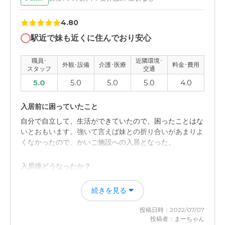
外観・内装・居室・設備について
4.80
外観も素敵で、内装も綺麗に掃除が行き届いていた。清潔
駅近で妹も近くに住んでおり安心
感があり良かった。もちろん冷暖房も完備されていて快適
な環境だった
職員･
近隣環境･
外観･設備
介護･医療
料金･費用
スタッフ
交通
介護医療サービスについて
5.0
5.0
5.0
5.0
4.0
大変親切な対応をしてくださり、心強い気持ちになりまし
た。患者さんに寄り添っているようなら様子でした。
入居前に困っていたこと
自分で自立して、生活ができていたので、困ったことはな
近隣環境や交通アクセスについて
いとおもいます。強いて言えば妹との折り合いがあまりよ
くなかったので、かいご施設への入居となった。
周りは、静かな環境で落ち着きのある街で施設には駐車場
も充実していて行きやすいです。
入居後どうなったか？
料金費用について
お友達もできて、家にいるよりは安心できる。なにかあれ
続きを見る
ば、施設から連絡がありますので安心してお任せできる。
スタッフの方々の丁寧な温かみのある気遣いや設備も綺麗
毎日いろいろなレクリエーションがあり、本人も楽しめる
に保たれておりますので妥当な金額だと思います。
投稿日時：2022/07/07
投稿者：まーちゃん