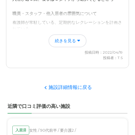
かくて栄養のある食事がつくられています。栄養士さんも
大変です。
職員・スタッフ・他入居者の雰囲気について
看護師が常駐している、定期的なレクレーションを計画さ
近隣環境や交通アクセスについて
れている
バスで乗り換えなしで、さらに施設の前にバス停がありま
す。ただ、駐車場がせまいです。
続きを見る
外観・内装・居室・設備について
居室は、個室で、浴室には機械で車いすのまま行える
投稿日時：2022/04/19
料金費用について
投稿者：T.S
入居施設では、安価でしたが、いろいろな面（食事料金・
介護医療サービスについて
収入や資産）などにより施設利用料が高くなりました。
訪問診察で内科・歯科が対応している。導尿にも対応して
いる
施設詳細情報に戻る
近隣環境や交通アクセスについて
最寄り駅から１０分程度で２路線が利用でき、鉄道の運休
近隣で口コミ評価の高い施設
に強い
料金費用について
女性 / 90代前半 / 要介護2 /
入居済
さーびすにたいしだとうだとかんがえられる。