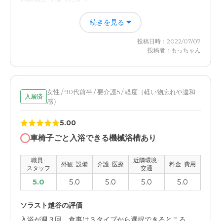
る。ドラッグストアなどもそばにあり、細かいものも買う
認知症もアルツハイマーということで、対応ができたの
ことができる。
続きを見る
で、施設の方も大丈夫とのことでした？
投稿日時：2022/07/07
料金費用について
ソラスト越谷の評価
投稿者：もっちゃん
月２２～２３万円かかるが、だいたいこのような金額では
一番はスタッフの対応です。入居している方の問題行動も
ないでしょうか。年金と本人の貯金で間に合ってます。
みるひつようがあるとおもいます。部屋の広さも考慮し、
看護師さんの常駐もありかな
女性 / 90代前半 / 要介護5 / 軽度（軽い物忘れや違和
入居済
感）
職員・スタッフ・他入居者の雰囲気について
職員は重労働で大変 特に夜間の対応が大変 当直の人数
5.00
がもう少し多いと安心します。笑顔が大切
車椅子ごと入浴できる機械浴槽あり
外観・内装・居室・設備について
職員･
近隣環境･
外観･設備
介護･医療
料金･費用
部屋の広さと入居している部屋の人数も考慮してみたいで
スタッフ
交通
す。夜間の対応と医療機関との連携ができているのか？
5.0
5.0
5.0
5.0
5.0
介護医療サービスについて
ソラスト越谷の評価
介護 お風呂やトイレの補助や食事も工夫してあり、柔ら
入浴が週３回、食事は３タイプから選択できるところ