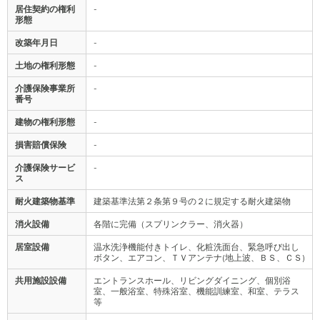
居住契約の権利
-
形態
改築年月日
-
土地の権利形態
-
介護保険事業所
-
番号
建物の権利形態
-
損害賠償保険
-
介護保険サービ
-
ス
耐火建築物基準
建築基準法第２条第９号の２に規定する耐火建築物
消火設備
各階に完備（スプリンクラー、消火器）
居室設備
温水洗浄機能付きトイレ、化粧洗面台、緊急呼び出し
ボタン、エアコン、ＴＶアンテナ(地上波、ＢＳ、ＣＳ)
共用施設設備
エントランスホール、リビングダイニング、個別浴
室、一般浴室、特殊浴室、機能訓練室、和室、テラス
等