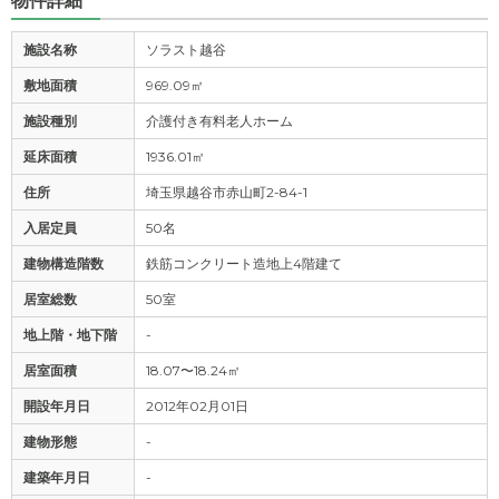
物件詳細
施設名称
ソラスト越谷
敷地面積
969.09㎡
施設種別
介護付き有料老人ホーム
延床面積
1936.01㎡
住所
埼玉県越谷市赤山町2-84-1
入居定員
50名
建物構造階数
鉄筋コンクリート造地上4階建て
居室総数
50室
地上階・地下階
-
居室面積
18.07〜18.24㎡
開設年月日
2012年02月01日
建物形態
-
建築年月日
-