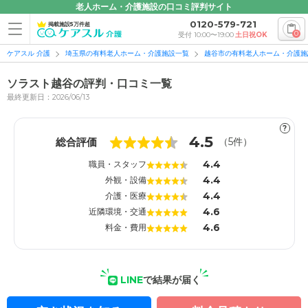
老人ホーム・介護施設の口コミ評判サイト
0120-579-721
掲載施設5万件超
0
受付 10:00〜19:00
土日祝OK
ケアスル 介護
埼玉県の有料老人ホーム・介護施設一覧
越谷市の有料老人ホーム・介護施
ソラスト越谷の評判・口コミ一覧
最終更新日：2026/06/13
?
1
1
4.5
総合評価
（
5
件）
4.4
職員・スタッフ
4.4
外観・設備
4.4
介護・医療
4.6
近隣環境・交通
4.6
料金・費用
LINE
で結果が届く