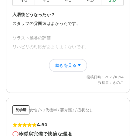
4.0
4.0
4.0
4.0
5.0
入居後どうなったか？
スタッフの雰囲気はよかったです。
ソラスト越谷の評価
リハビリの対応があまりよくないです。
職員・スタッフ・他入居者の雰囲気について
続きを見る
転びがちなので、その対応をスタッフがしてくれていま
す。
投稿日時：2025/10/14
投稿者：きのこ
介護医療サービスについて
1週間に1回はいっています。心配性なので、なるべく姉と
一緒にいきたいと思っています。
女性 / 70代後半 / 要介護3 / 症状なし
見学済
4.80
冷暖房完備で快適な環境