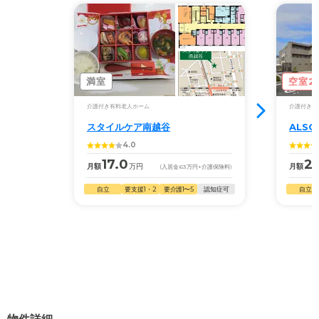
満室
空室2
介護付き有料老人ホーム
介護付き有
スタイルケア南越谷
ALS
4.0
17.0
23
月額
万円
月額
(入居金
63
万円
+介護保険料)
自立
要支援1・2
要介護1〜5
認知症可
自立