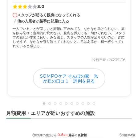
3.0
スタッフが明るく親身になってくれる
他の入居者が勝手に部屋に入る
一人でいることが寂しいと頻繁に言われても、なかなか助けられない。薬
を飲み忘れて定期的に飲めない。腹痛を訴えても、助けられない。 スタッ
フの感じが非常に良い。みな親切。スタッフの人数が足りないのか、皆忙
しそうで、なかなか寄り添ってくれないところはあるが、精一杯やってく
れていると感じる。...
投稿日時：2023/11/06
SOMPOケア そんぽの家 光
が丘の口コミ・評判を見る
月額費用・エリアが近いおすすめの施設
0.8
越谷市瓦曽根
閲覧中の施設から
km
閲覧中の施