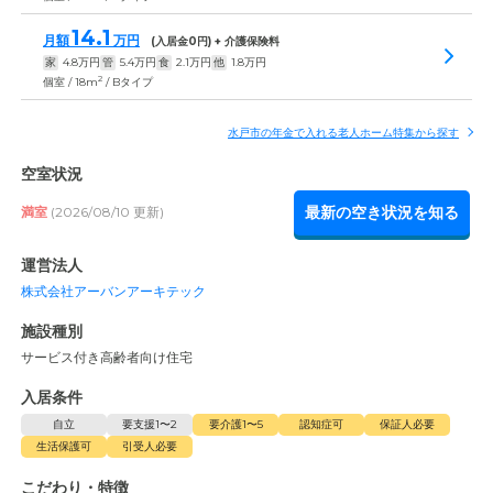
14.1
月額
万円
(入居金
0
円) + 介護保険料
家
4.8
万円
管
5.4
万円
食
2.1
万円
他
1.8
万円
2
個室 / 18m
/ Bタイプ
水戸市の年金で入れる老人ホーム特集から探す
空室状況
最新の空き状況を知る
満室
(2026/08/10 更新)
運営法人
株式会社アーバンアーキテック
施設種別
サービス付き高齢者向け住宅
入居条件
自立
要支援1〜2
要介護1〜5
認知症可
保証人必要
生活保護可
引受人必要
こだわり・特徴