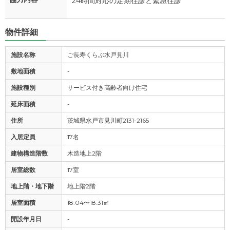
24時間対応の定期往診と緊急往診
物件詳細
施設名称
ご長寿くらぶ水戸見川
敷地面積
-
施設種別
サービス付き高齢者向け住宅
延床面積
-
住所
茨城県水戸市見川町2131-2165
入居定員
17名
建物構造階数
木造地上2階
居室総数
17室
地上階・地下階
地上階2階
居室面積
18.04〜18.31㎡
開設年月日
-