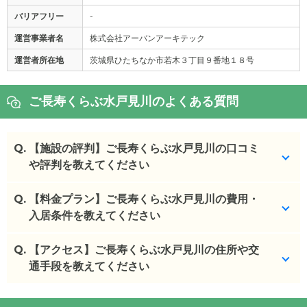
バリアフリー
-
運営事業者名
株式会社アーバンアーキテック
運営者所在地
茨城県ひたちなか市若木３丁目９番地１８号
ご長寿くらぶ水戸見川のよくある質問
Q.
【施設の評判】ご長寿くらぶ水戸見川の口コミ
や評判を教えてください
Q.
ご長寿くらぶ水戸見川を見学した方の口コミを確認
【料金プラン】ご長寿くらぶ水戸見川の費用・
できます。
入居条件を教えてください
ご長寿くらぶ水戸見川
の
口コミ
Q.
ご長寿くらぶ水戸見川
【アクセス】ご長寿くらぶ水戸見川の住所や交
の入居金・月額料金は次のと
・
見学に伺った際の第一印象でだいたい判断でき
おりです。
通手段を教えてください
る。現場で働いてい...
・初期費用が
0
万円
・
施設、特に部屋の整理整頓が良くされており、清
・月額費用が
13.8
〜
14.1
万円
ご長寿くらぶ水戸見川
の
交通アクセス