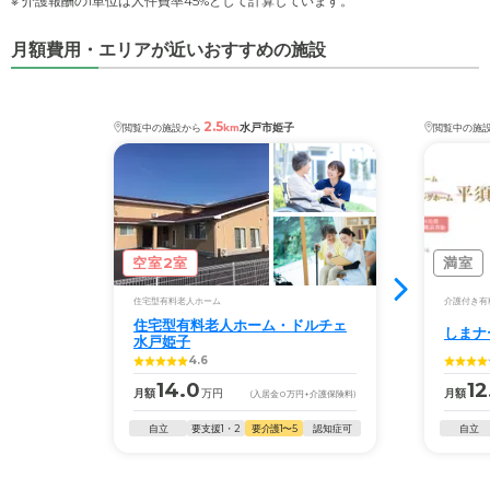
※ 介護報酬の1単位は人件費率45%として計算しています。
月額費用・エリアが近いおすすめの施設
2.5
水戸市姫子
閲覧中の施設から
km
閲覧中の施
空室2室
満室
住宅型有料老人ホーム
介護付き有
住宅型有料老人ホーム・ドルチェ
しまナ
水戸姫子
4.6
14.0
12
月額
万円
月額
(入居金
0
万円
+介護保険料)
自立
要支援1・2
要介護1〜5
認知症可
自立