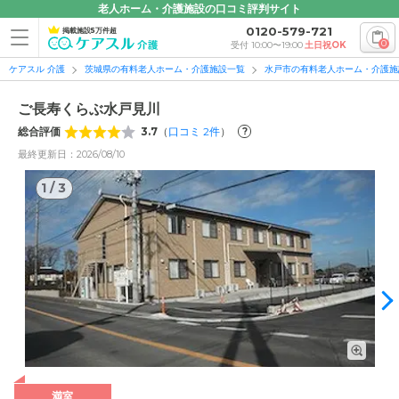
老人ホーム・介護施設の口コミ評判サイト
0120-579-721
掲載施設5万件超
0
受付 10:00〜19:00
土日祝OK
ケアスル 介護
茨城県の有料老人ホーム・介護施設一覧
水戸市の有料老人ホーム・介護施
ご長寿くらぶ水戸見川
総合評価
3.7
（
口コミ
2
件
）
?
最終更新日：2026/08/10
1
/
3
1
/
3
外観: 食事・入浴・排せつ介助をご提供。さらに介護が必要と
満室