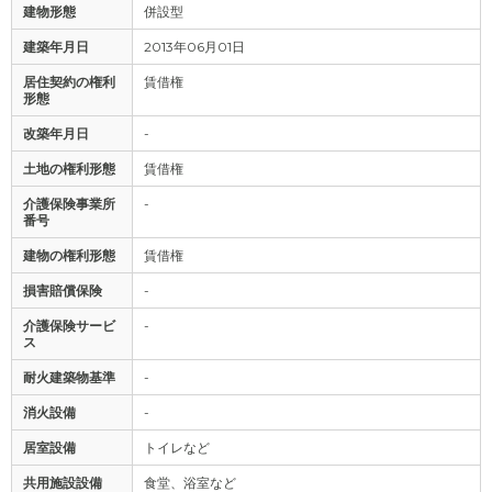
建物形態
併設型
建築年月日
2013年06月01日
居住契約の権利
賃借権
形態
改築年月日
-
土地の権利形態
賃借権
介護保険事業所
-
番号
建物の権利形態
賃借権
損害賠償保険
-
介護保険サービ
-
ス
耐火建築物基準
-
消火設備
-
居室設備
トイレなど
共用施設設備
食堂、浴室など