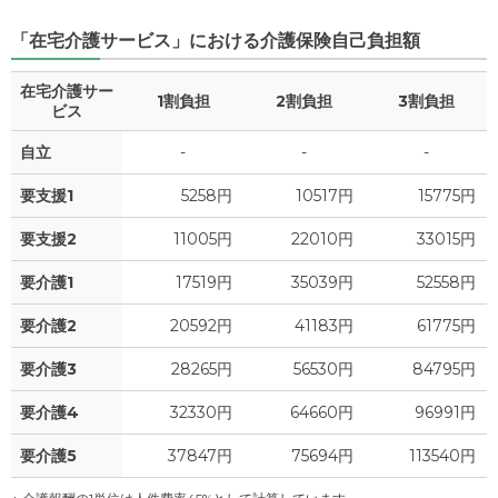
「在宅介護サービス」における介護保険自己負担額
14.1
月額費用
?
万円
在宅介護サー
1割負担
2割負担
3割負担
4.8
家賃
ビス
万円
自立
-
-
-
5.4
管理費
?
万円
要支援1
5258円
10517円
15775円
2.1
食費
?
万円
要支援2
11005円
22010円
33015円
0
水道・光熱費
万円
要介護1
17519円
35039円
52558円
0
上乗せ介護費
?
万円
要介護2
20592円
41183円
61775円
1.8
要介護3
28265円
56530円
84795円
その他
万円
要介護4
32330円
64660円
96991円
-
介護保険料
万円
要介護5
37847円
75694円
113540円