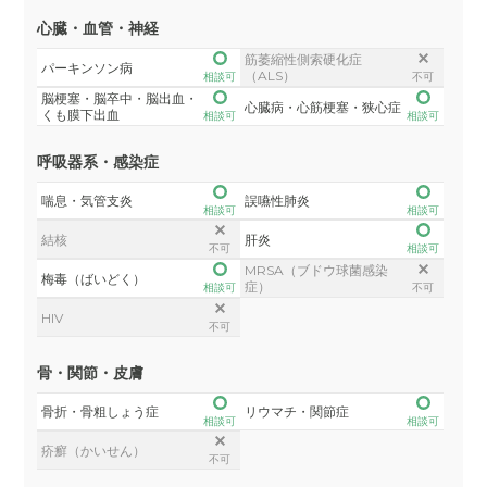
心臓・血管・神経
筋萎縮性側索硬化症
パーキンソン病
（ALS）
相談可
不可
脳梗塞・脳卒中・脳出血・
心臓病・心筋梗塞・狭心症
くも膜下出血
相談可
相談可
呼吸器系・感染症
喘息・気管支炎
誤嚥性肺炎
相談可
相談可
結核
肝炎
不可
相談可
MRSA（ブドウ球菌感染
梅毒（ばいどく）
症）
相談可
不可
HIV
不可
骨・関節・皮膚
骨折・骨粗しょう症
リウマチ・関節症
相談可
相談可
疥癬（かいせん）
不可