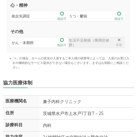
心・精神
統合失調症
うつ・鬱病
相談可
相談可
その他
生活不活発病（廃用症候
がん・末期癌
群）
相談可
不可
※「○」の場合、ホームの状況や入居するご本人様の状態等によっては、入居のお受け入
れや継続的なサービス提供ができない場合もございます。まずはお気軽にご相談くだ
さい。
協力医療体制
医療機関名
兼子内科クリニック
住所
茨城県水戸市上水戸1丁目7－25
診療科目
内科
協力内容