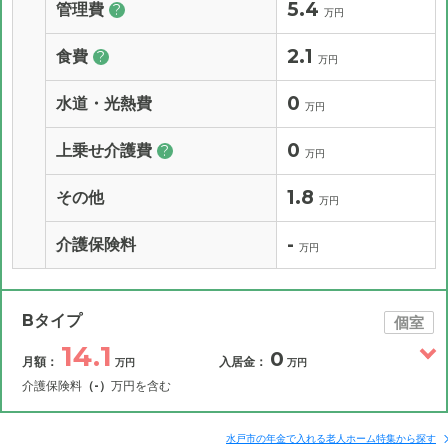
5.4
管理費
?
万円
2.1
食費
?
万円
0
水道・光熱費
万円
0
上乗せ介護費
?
万円
1.8
その他
万円
-
介護保険料
万円
Bタイプ
個室
14.1
0
月額：
入居金：
万円
万円
介護保険料
（-）
万円を含む
その他費用
月額費用
入居金
補足情報
水戸市の年金で入れる老人ホーム特集から探す