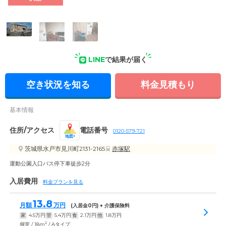
なった場合は、併設している訪問介護事業所のご利用が可能で
す。
LINE
で結果が届く
空き状況を知る
料金見積もり
基本情報
住所/アクセス
電話番号
0120-579-721
地図
茨城県水戸市見川町2131-2165
赤塚駅
運動公園入口バス停下車徒歩2分
入居費用
料金プランを見る
13.8
月額
万円
(入居金
0
円) + 介護保険料
家
4.5
万円
管
5.4
万円
食
2.1
万円
他
1.8
万円
2
個室 / 18m
/ Aタイプ