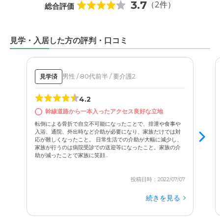
3.7
（2件）
総合評価
見学・入居した方の評判・口コミ
男性 / 80代前半 / 要介護2
見学済
4.2
幹線道路から一本入ったアクセス良好な立地
転倒による骨折で自立不可能になったことで、排泄や食事や
入浴、通院、外出時など介助が必要になり、家族だけでは対
応が難しくなったこと。 日常生活での介助が大幅に減少し、
家族が行うのは病院受診での送迎等になったこと。家族の介
助が減ったことで家族に笑顔...
投稿日時：2022/07/07
続きを見る