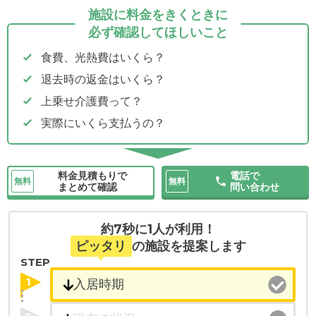
施設に料金をきくときに
必ず確認してほしいこと
食費、光熱費はいくら？
退去時の返金はいくら？
上乗せ介護費って？
実際にいくら支払うの？
料金見積もりで
電話で
無料
無料
まとめて確認
問い合わせ
約7秒に1人が利用！
ピッタリ
の施設を提案します
STEP
1