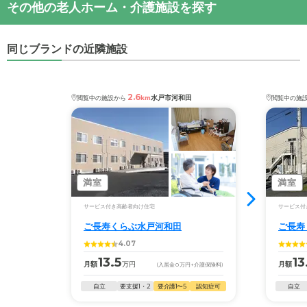
潔感が感じられた...
その他の老人ホーム・介護施設を探す
・
住所：
茨城県
水戸市
見川町2131-2165
ご長寿くらぶ水戸見川
の対応可能な入居条件は次の
・
最寄り駅：
赤塚駅
2.6km
偕楽園駅
3.3km
施設の雰囲気
とおりです。
ご長寿くらぶ水戸見川
のページでは、3枚の施設写真
同じブランドの近隣施設
・要介護度：要介護1、要介護2、要介護3、要介護
ご長寿くらぶ水戸見川
の
交通アクセス
を見ることができます。
4、要介護5
・運動公園入口バス停下車徒歩2分
・認知症：受け入れ可
2.6
◎ケアスル 介護の3つの特徴
水戸市河和田
閲覧中の施設から
km
閲覧中の施
ケアスル 介護では詳細な
料金プラン
をご確認頂けま
・経験豊富な入居相談員が完全無料で施設探しをサ
す。詳しくは
こちら
。
ポート
入居相談：
0120-579-721
（無料）
受付時間：10：00～19：00
◎ケアスル 介護の3つの特徴
・経験豊富な入居相談員が完全無料で施設探しをサ
満室
満室
・全国10000件の介護施設情報を掲載
ポート
幅広い選択肢の中から、条件にあった施設を選ぶ
サービス付き高齢者向け住宅
サービス付
入居相談：
0120-579-721
（無料）
ことができます。
ご長寿くらぶ水戸河和田
ご長寿
受付時間：10：00～19：00
4.07
・こだわりの条件や医療体制から施設を探せる
・全国10000件の介護施設情報を掲載
13.5
13
月額
万円
月額
(入居金
0
万円
+介護保険料)
たとえば「カラオケ」「麻雀」が楽しめる施設、
幅広い選択肢の中から、条件にあった施設を選ぶ
「夫婦入居可」の施設、「看取り可」の施設など、
自立
要支援1・2
要介護1〜5
認知症可
自立
ことができます。
医療・看護体制から施設を探すこともできます。