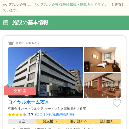
※ケアスル 介護は、「
ケアスル 介護 体験談掲載・削除ガイドライン
」を設置し
ています。
施設の基本情報
茨木市 人気 No.2
空室1室
ロイヤルホーム茨木
有限会社 ハートフルケア
サービス付き高齢者向け住宅
3.7
(
口コミ5件
 /
退去体験談1件
)
自立
要支援1•2
要介護1〜5
認知症可