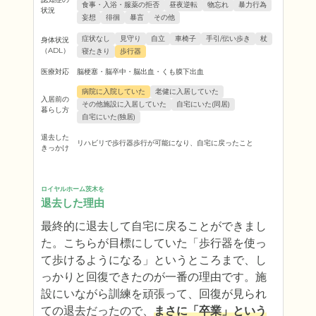
食事・入浴・服薬の拒否
昼夜逆転
物忘れ
暴力行為
状況
妄想
徘徊
暴言
その他
症状なし
見守り
自立
車椅子
手引/伝い歩き
杖
身体状況
（ADL）
寝たきり
歩行器
医療対応
脳梗塞・脳卒中・脳出血・くも膜下出血
病院に入院していた
老健に入居していた
入居前の
その他施設に入居していた
自宅にいた(同居)
暮らし方
自宅にいた(独居)
退去した
リハビリで歩行器歩行が可能になり、自宅に戻ったこと
きっかけ
ロイヤルホーム茨木を
退去した理由
最終的に退去して自宅に戻ることができまし
た。こちらが目標にしていた「歩行器を使っ
て歩けるようになる」というところまで、し
っかりと回復できたのが一番の理由です。施
設にいながら訓練を頑張って、回復が見られ
ての退去だったので、
まさに「卒業」という