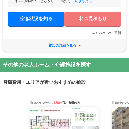
で住み心地が良いと思うし、日当たり...
 続きを見る
空き状況を知る
料金見積もり
※2026/08/05更新
施設の詳細を見る
その他の老人ホーム・介護施設を探す
月額費用・エリアが近いおすすめの施設
1.6
茨木市橋の内
閲覧中の施設から
km
閲覧中の施