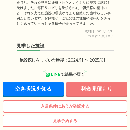
を持ち、それを見事に達成されたというお話に非常に感銘を
受けました。毎日リハビリを継続されたご祖父様の精神力
と、それを支えた施設の環境がうまく合致した素晴らしい事
例だと思います。お孫様が、ご祖父様の性格や頑張りを誇ら
しく思っていらっしゃる様子が伝わってきました。
取材日：2026/04/12
執筆者：岸川京子
見学した施設
施設探しをしていた時期：
2024/11 〜 2025/01
LINE
で結果が届く
空き状況を知る
料金見積もり
入居条件にあうか確認する
見学予約する