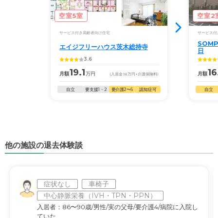
空室5室
空室2
サービス付き高齢者向け住宅
サービス付
SOM
エイジフリーハウス茨木総持寺
日
3.6
19.1
16
月額
万円
月額
(入居金
18
万円
+介護保険料)
自立
要支援1・2
要介護2〜5
認知症可
自立
他の施設の退去体験談
症状なし
車椅子
中心静脈栄養（IVH・TPN・PPN）
入居者：86〜90歳/男性/実の父母/要介護4/病院に入院し
ていた