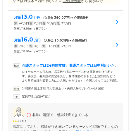
大阪府茨木市西田中町3-31
JR総持寺駅
から 徒歩14分
13.0
月額
万円
(入居金 
380.0
万円) + 介護保険料
家
4.0
万円
管
0
万円
食
5.1
万円
他
3.9
万円
2
個室 / 18.56m
/ Bプラン
16.0
月額
万円
(入居金 
20.0
万円) + 介護保険料
家
7.0
万円
管
0
万円
食
5.1
万円
他
3.9
万円
2
個室 / 18.56m
/ Aプラン
介護スタッフは24時間常駐、看護スタッフは日中対応いた
します
ロイヤルホーム茨木は、居室数47室のサービス付き高齢者向け住宅で
す。要支援・要介護の認定を受け、身体機能の低下または認知症などに
より常時介護が必要な方にご入居いただけます。介護スタッフは24時間
常駐、看護スタッフは日中対応で、ご入居者様の毎日の生活や健康管理
24時間介護士常駐
 /
2人部屋あり・夫婦入居可
 /
トイレ付き居室
をサポート。自立支援・健康づくり・生きがいつくりの3つを目標とし、
ご入居者様を支援いたします。医療体制も整っており、ドクターによる
定員53名
 /
居室47室
 /
定期的な訪問を実施。さらに、リハビリテーションも充実させており、
理学療法士の指導のもと、ご入居者様の運動機能の維持・改善を目指し
ます。
非常に清潔で、感染対策できている
3.0
清潔にしており、掃除が行き届いているなーという印象です。なの