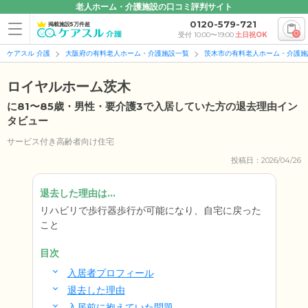
老人ホーム・介護施設の口コミ評判サイト
0120-579-721
掲載施設5万件超
0
受付 10:00〜19:00
土日祝OK
ケアスル 介護
大阪府の有料老人ホーム・介護施設一覧
茨木市の有料老人ホーム・介護施
ロイヤルホーム茨木
に81〜85歳・男性・要介護3で入居していた方の退去理由イン
タビュー
サービス付き高齢者向け住宅
投稿日：2026/04/26
退去した理由は...
リハビリで歩行器歩行が可能になり、自宅に戻った
こと
目次
入居者プロフィール
退去した理由
入居前に抱えていた問題