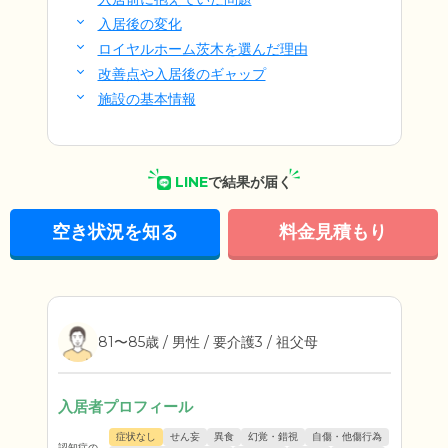
入居後の変化
ロイヤルホーム茨木を選んだ理由
改善点や入居後のギャップ
施設の基本情報
LINE
で結果が届く
空き状況を知る
料金見積もり
81〜85歳 / 男性 / 要介護3 / 祖父母
入居者プロフィール
症状なし
せん妄
異食
幻覚・錯視
自傷・他傷行為
認知症の