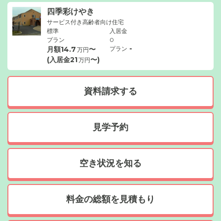
四季彩けやき
サービス付き高齢者向け住宅
標準
入居金
プラン
0
-
月額
14.7
〜
プラン
万円
(入居金
21
〜)
万円
資料請求する
見学予約
空き状況を知る
料金の総額を見積もり