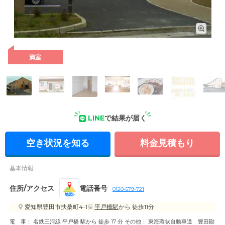
外観: 豊田市扶桑町に位置するサービス付き高齢者向け住宅。
建物内に医療機関を併設しています。
満室
LINE
で結果が届く
空き状況を知る
料金見積もり
基本情報
住所/アクセス
電話番号
0120-579-721
地図
愛知県豊田市扶桑町4-1
平戸橋駅
から 徒歩11分
電 車： 名鉄三河線 平戸橋 駅から 徒歩 17 分 その他： 東海環状自動車道 豊田勘