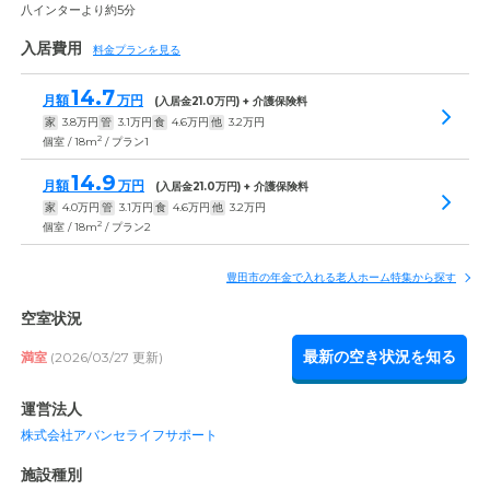
八インターより約5分
入居費用
料金プランを見る
14.7
月額
万円
(入居金
21.0
万円) + 介護保険料
家
3.8
万円
管
3.1
万円
食
4.6
万円
他
3.2
万円
2
個室 / 18m
/ プラン1
14.9
月額
万円
(入居金
21.0
万円) + 介護保険料
家
4.0
万円
管
3.1
万円
食
4.6
万円
他
3.2
万円
2
個室 / 18m
/ プラン2
豊田市の年金で入れる老人ホーム特集から探す
空室状況
最新の空き状況を知る
満室
(2026/03/27 更新)
運営法人
株式会社アバンセライフサポート
施設種別