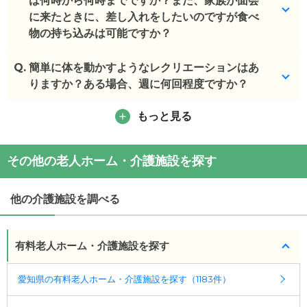
は何時から何時までですか？また、家族が面会
(回答者: 施設担当者,回答日: 2024/04/18)
に来たときに、差し入れをしたいのですが食べ
物の持ち込みは可能ですか？
Q.
8:30~17:30頃となります。ご予約に関しては感染状
簡単に体を動かすようなレクリエーションはあ
況によって変動します。
りますか？ある場合、週に何回程度ですか？
(回答者: 施設担当者,回答日: 2024/04/18)
もっと見る
施設ごとに違うため、詳しくはご見学時にご相談く
ださい。
その他の老人ホーム・介護施設を探す
(回答者: 施設担当者,回答日: 2024/04/18)
他の介護施設を調べる
有料老人ホーム・介護施設を探す
愛知県の有料老人ホーム・介護施設を探す（1183件）