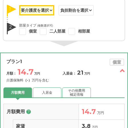
1
部屋タイプ
(複数選択可)
2
個室
二人部屋
相部屋
プラン1
個室
14.7
21
月額：
入居金：
万円
万円
介護保険料
（-）
万円を含む
その他費用
月額費用
入居金
補足情報
14.7
月額費用
?
万円
3.8
家賃
万円