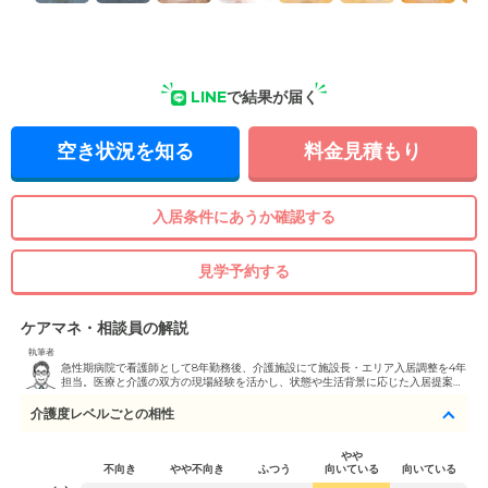
LINE
で結果が届く
空き状況を知る
料金見積もり
入居条件にあうか確認する
見学予約する
ケアマネ・相談員の解説
執筆者
急性期病院で看護師として8年勤務後、介護施設にて施設長・エリア入居調整を4年
担当。医療と介護の双方の現場経験を活かし、状態や生活背景に応じた入居提案・
見学同行を行っている。
介護度レベルごとの相性
やや
不向き
やや不向き
ふつう
向いている
向いている