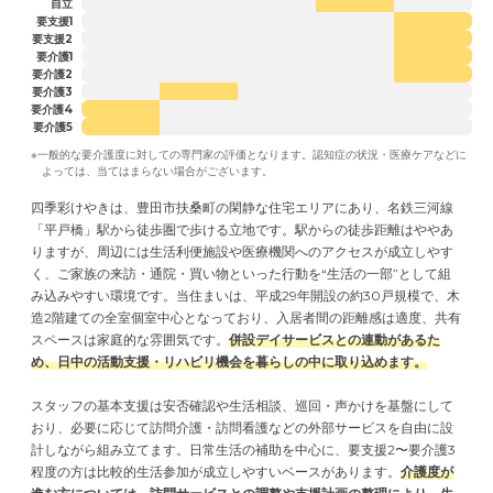
自立
要支援1
要支援2
要介護1
要介護2
要介護3
要介護4
要介護5
※一般的な要介護度に対しての専門家の評価となります。認知症の状況・医療ケアなどに
よっては、当てはまらない場合がございます。
四季彩けやきは、豊田市扶桑町の閑静な住宅エリアにあり、名鉄三河線
「平戸橋」駅から徒歩圏で歩ける立地です。駅からの徒歩距離はややあ
りますが、周辺には生活利便施設や医療機関へのアクセスが成立しやす
く、ご家族の来訪・通院・買い物といった行動を“生活の一部”として組
み込みやすい環境です。当住まいは、平成29年開設の約30戸規模で、木
造2階建ての全室個室中心となっており、入居者間の距離感は適度、共有
スペースは家庭的な雰囲気です。
併設デイサービスとの連動があるた
め、日中の活動支援・リハビリ機会を暮らしの中に取り込めます。
スタッフの基本支援は安否確認や生活相談、巡回・声かけを基盤にして
おり、必要に応じて訪問介護・訪問看護などの外部サービスを自由に設
計しながら組み立てます。日常生活の補助を中心に、要支援2〜要介護3
程度の方は比較的生活参加が成立しやすいベースがあります。
介護度が