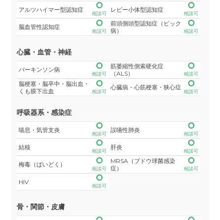
アルツハイマー型認知症
レビー小体型認知症
相談可
相談可
前頭側頭型認知症（ピック
脳血管性認知症
病）
相談可
相談可
心臓・血管・神経
筋萎縮性側索硬化症
パーキンソン病
（ALS）
相談可
相談可
脳梗塞・脳卒中・脳出血・
心臓病・心筋梗塞・狭心症
くも膜下出血
相談可
相談可
呼吸器系・感染症
喘息・気管支炎
誤嚥性肺炎
相談可
相談可
結核
肝炎
相談可
相談可
MRSA（ブドウ球菌感染
梅毒（ばいどく）
症）
相談可
相談可
HIV
相談可
骨・関節・皮膚