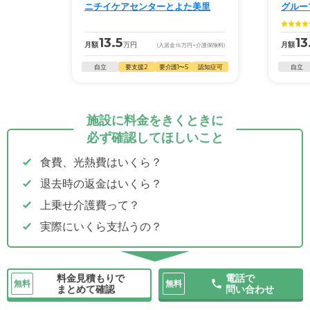
ニチイケアセンターとよた美里
グルー
13.5
13
月額
万円
月額
(入居金
15
万円
+介護保険料)
自立
要支援2
要介護1〜5
認知症可
自立
施設に料金をきくときに
必ず確認してほしいこと
食費、光熱費はいくら？
退去時の返金はいくら？
上乗せ介護費って？
実際にいくら支払うの？
料金見積もりで
電話で
無料
無料
まとめて確認
問い合わせ