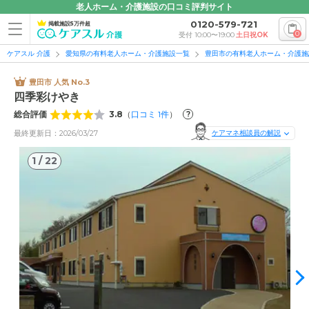
老人ホーム・介護施設の口コミ評判サイト
0120-579-721
掲載施設5万件超
0
受付 10:00〜19:00
土日祝OK
ケアスル 介護
愛知県の有料老人ホーム・介護施設一覧
豊田市の有料老人ホーム・介護施
豊田市 人気 No.3
四季彩けやき
総合評価
3.8
（
口コミ
1
件
）
?
最終更新日：2026/03/27
ケアマネ相談員の解説
1
/
22
1
/
22