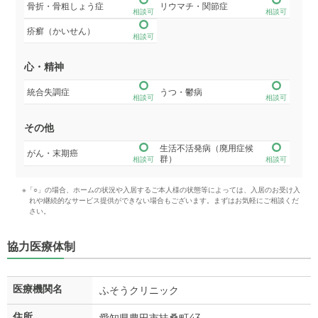
骨折・骨粗しょう症
リウマチ・関節症
相談可
相談可
疥癬（かいせん）
相談可
心・精神
統合失調症
うつ・鬱病
相談可
相談可
その他
生活不活発病（廃用症候
がん・末期癌
群）
相談可
相談可
※「○」の場合、ホームの状況や入居するご本人様の状態等によっては、入居のお受け入
れや継続的なサービス提供ができない場合もございます。まずはお気軽にご相談くだ
さい。
協力医療体制
医療機関名
ふそうクリニック
住所
愛知県豊田市扶桑町43