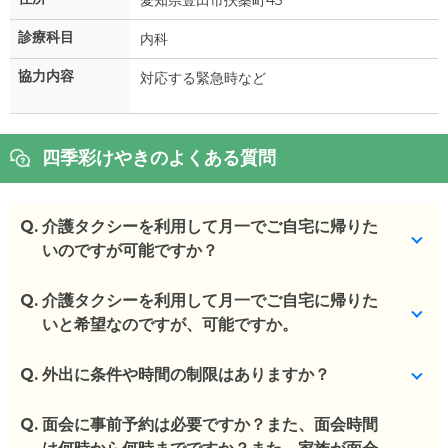
診療科目
内科
協力内容
対応する緊急時など
四季彩けやきのよくある質問
Q.
介護タクシーを利用して月一でご自宅に帰りた
いのですが可能ですか？
Q.
はい、可能です。
介護タクシーを利用して月一でご自宅に帰りた
いと希望なのですが、可能ですか。
(回答者: 施設担当者,回答日: 2024/03/10)
Q.
はい、可能です。
外出に条件や時間の制限はありますか？
(回答者: 施設担当者,回答日: 2024/03/10)
Q.
特にございません。
面会に事前予約は必要ですか？また、面会時間