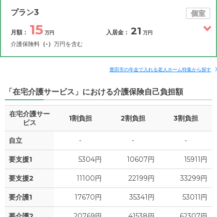
その他費用
月額費用
入居金
補足情報
プラン3
個室
15
21
月額：
入居金：
万円
万円
14.9
月額費用
?
万円
介護保険料
（-）
万円を含む
4
その他費用
家賃
月額費用
入居金
万円
補足情報
豊田市の年金で入れる老人ホーム特集から探す
3.1
管理費
?
万円
「在宅介護サービス」における介護保険自己負担額
15
月額費用
?
万円
4.6
食費
?
万円
在宅介護サー
1割負担
2割負担
3割負担
4.1
家賃
ビス
万円
0.2
水道・光熱費
万円
自立
-
-
-
3.1
管理費
?
万円
0
上乗せ介護費
?
万円
要支援1
5304円
10607円
15911円
4.6
食費
?
万円
3
その他
要支援2
11100円
22199円
33299円
万円
0.2
水道・光熱費
万円
要介護1
17670円
35341円
53011円
-
介護保険料
万円
0
上乗せ介護費
?
万円
要介護2
20769円
41538円
62307円