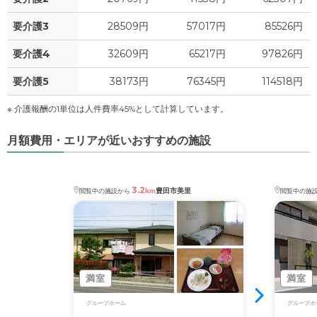
3
要介護3
28509円
57017円
85526円
その他
万円
要介護4
32609円
65217円
97826円
-
介護保険料
万円
要介護5
38173円
76345円
114518円
※ 介護報酬の1単位は人件費率45%として計算しています。
月額費用・エリアが近いおすすめの施設
3.2
豊田市美里
閲覧中の施設から
km
閲覧中の施
満室
満室
グループホーム
グループホ