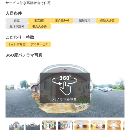
サービス付き高齢者向け住宅
入居条件
自立
要支援2
要介護1〜5
認知症可
保証人必要
生活保護可
引受人必要
こだわり・特徴
トイレ有居室
デイサービス
360度パノラマ写真