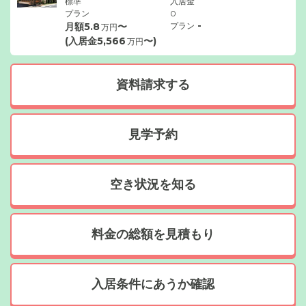
標準
入居金
プラン
0
-
月額
5.8
〜
プラン
万円
(入居金
5,566
〜)
万円
資料請求する
見学予約
空き状況を知る
料金の総額を見積もり
入居条件にあうか確認