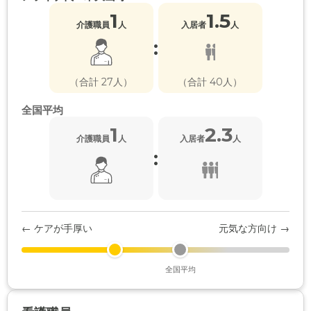
1
1.5
介護職員
人
入居者
人
:
（合計 27人）
（合計 40人）
全国平均
1
2.3
介護職員
人
入居者
人
:
← ケアが手厚い
元気な方向け →
全国平均