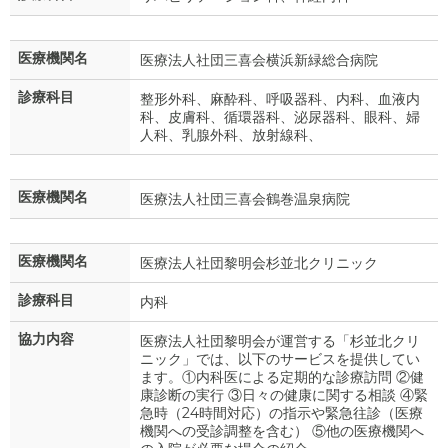
医療機関名
医療法人社団三喜会横浜新緑総合病院
診療科目
整形外科、麻酔科、呼吸器科、内科、血液内
科、皮膚科、循環器科、泌尿器科、眼科、婦
人科、乳腺外科、放射線科、
医療機関名
医療法人社団三喜会鶴巻温泉病院
医療機関名
医療法人社団黎明会杉並北クリニック
診療科目
内科
協力内容
医療法人社団黎明会が運営する「杉並北クリ
ニック」では、以下のサービスを提供してい
ます。①内科医による定期的な診療訪問 ②健
康診断の実行 ③日々の健康に関する相談 ④緊
急時（24時間対応）の指示や緊急往診（医療
機関への受診調整を含む） ⑤他の医療機関へ