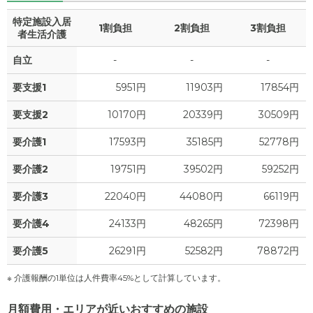
特定施設入居
1割負担
2割負担
3割負担
者生活介護
自立
-
-
-
要支援1
5951円
11903円
17854円
要支援2
10170円
20339円
30509円
要介護1
17593円
35185円
52778円
要介護2
19751円
39502円
59252円
要介護3
22040円
44080円
66119円
要介護4
24133円
48265円
72398円
要介護5
26291円
52582円
78872円
※ 介護報酬の1単位は人件費率45%として計算しています。
月額費用・エリアが近いおすすめの施設