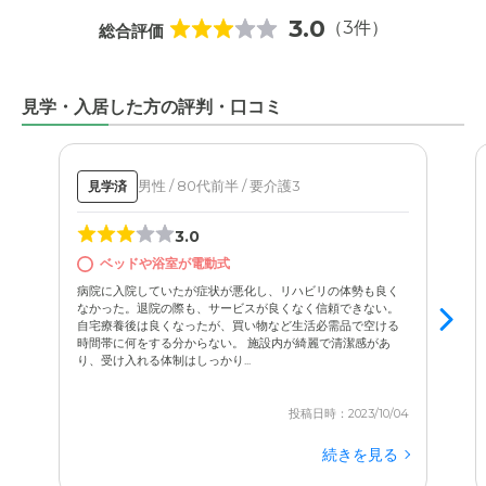
3.0
（3件）
総合評価
見学・入居した方の評判・口コミ
男性 / 80代前半 / 要介護3
見学済
3.0
ベッドや浴室が電動式
病院に入院していたが症状が悪化し、リハビリの体勢も良く
なかった。退院の際も、サービスが良くなく信頼できない。
自宅療養後は良くなったが、買い物など生活必需品で空ける
時間帯に何をする分からない。 施設内が綺麗で清潔感があ
り、受け入れる体制はしっかり...
投稿日時：2023/10/04
続きを見る