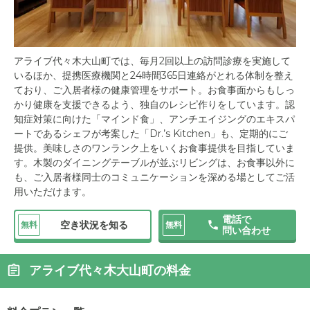
アライブ代々木大山町では、毎月2回以上の訪問診療を実施して
いるほか、提携医療機関と24時間365日連絡がとれる体制を整え
ており、ご入居者様の健康管理をサポート。お食事面からもしっ
かり健康を支援できるよう、独自のレシピ作りをしています。認
知症対策に向けた「マインド食」、アンチエイジングのエキスパ
ートであるシェフが考案した「Dr.’s Kitchen」も、定期的にご
提供。美味しさのワンランク上をいくお食事提供を目指していま
す。木製のダイニングテーブルが並ぶリビングは、お食事以外に
も、ご入居者様同士のコミュニケーションを深める場としてご活
用いただけます。
電話で
空き状況を知る
無料
無料
問い合わせ
アライブ代々木大山町の料金