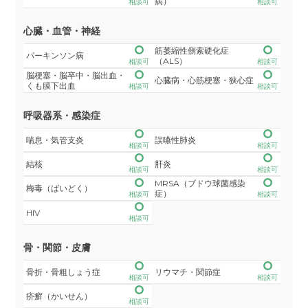
病）
相談可
相談可
心臓・血管・神経
筋萎縮性側索硬化症
パーキンソン病
（ALS）
相談可
相談可
脳梗塞・脳卒中・脳出血・
心臓病・心筋梗塞・狭心症
くも膜下出血
相談可
相談可
呼吸器系・感染症
喘息・気管支炎
誤嚥性肺炎
相談可
相談可
結核
肝炎
相談可
相談可
MRSA（ブドウ球菌感染
梅毒（ばいどく）
症）
相談可
相談可
HIV
相談可
骨・関節・皮膚
骨折・骨粗しょう症
リウマチ・関節症
相談可
相談可
疥癬（かいせん）
相談可