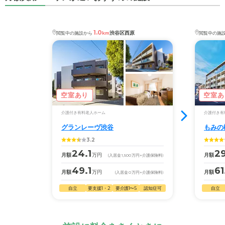
1.0
渋谷区西原
閲覧中の施設から
km
閲覧中の施
空室あり
空室あ
介護付き有料老人ホーム
介護付き有
グランレーヴ渋谷
もみの
3.2
24.1
29
月額
万円
月額
(入居金
1,500
万円
+介護保険料)
49.1
61
月額
万円
月額
(入居金
0
万円
+介護保険料)
自立
要支援1・2
要介護1〜5
認知症可
自立