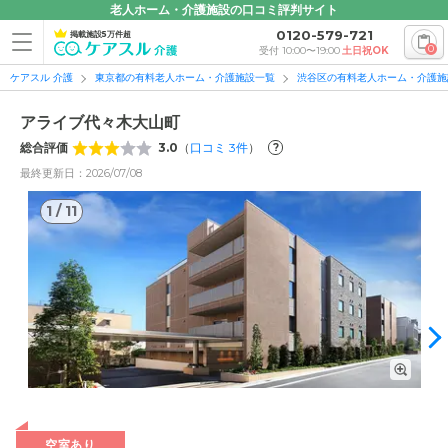
老人ホーム・介護施設の口コミ評判サイト
0120-579-721
掲載施設5万件超
0
受付 10:00〜19:00
土日祝OK
ケアスル 介護
東京都の有料老人ホーム・介護施設一覧
渋谷区の有料老人ホーム・介護施
アライブ代々木大山町
総合評価
3.0
（
口コミ
3
件
）
?
最終更新日：2026/07/08
1
/
11
1
/
11
外観: スタイリッシュな外観の「アライブ代々木大山町」は、
徒歩圏内に駅や買い物を楽しめる場所があり、公園で散歩も可
空室あり