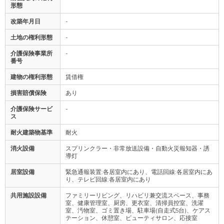
形態
改築年月日
-
土地の権利形態
-
介護保険事業所
-
番号
建物の権利形態
賃借権
損害賠償保険
あり
介護保険サービ
-
ス
耐火建築物基準
耐火
消火設備
スプリンクラー・非常放送設備・自動火災報知器・誘
導灯
居室設備
緊急通報装置:各居室内にあり、電話回線:各居室内にあ
り、テレビ回線:各居室内にあり
共用施設設備
ファミリーリビング、リハビリ兼交流スペース、事務
室、健康管理室、厨房、更衣室、清掃員控室、洗濯
室、汚物室、ゴミ置き場、駐車場(自走式5台)、ケアス
テーション、休憩室、ビューティサロン、応接室