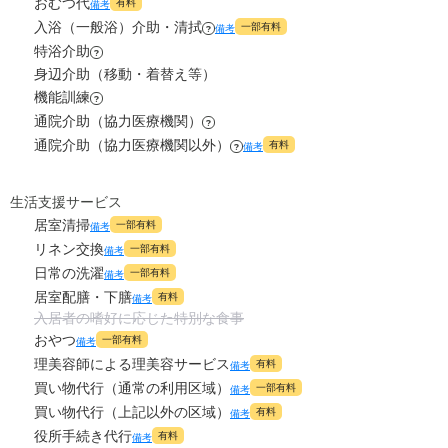
おむつ代
有料
備考
3.9
食費
?
万円
入浴（一般浴）介助・清拭
0
一部有料
その他
備考
?
万円
特浴介助
?
0
水道・光熱費
万円
身辺介助（移動・着替え等）
-
介護保険料
万円
機能訓練
?
0
上乗せ介護費
?
万円
通院介助（協力医療機関）
?
通院介助（協力医療機関以外）
有料
備考
?
0
その他
万円
-
介護保険料
生活支援サービス
万円
居室清掃
一部有料
備考
リネン交換
一部有料
備考
日常の洗濯
一部有料
備考
居室配膳・下膳
有料
備考
入居者の嗜好に応じた特別な食事
おやつ
一部有料
備考
理美容師による理美容サービス
有料
備考
買い物代行（通常の利用区域）
一部有料
備考
買い物代行（上記以外の区域）
有料
備考
役所手続き代行
有料
備考