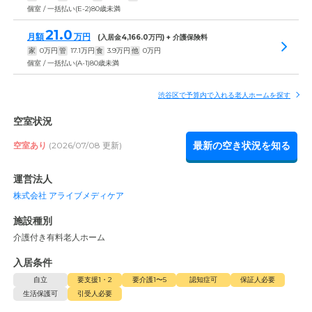
個室 / 一括払い(E-2)80歳未満
21.0
月額
万円
(入居金
4,166.0
万円) + 介護保険料
家
0
万円
管
17.1
万円
食
3.9
万円
他
0
万円
個室 / 一括払い(A-1)80歳未満
渋谷区で予算内で入れる老人ホームを探す
空室状況
最新の空き状況を知る
空室あり
(2026/07/08 更新)
運営法人
株式会社 アライブメディケア
施設種別
介護付き有料老人ホーム
入居条件
自立
要支援1・2
要介護1〜5
認知症可
保証人必要
生活保護可
引受人必要