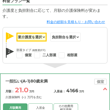
料金プラン一覧
介護度と負担割合に応じて、月額の介護保険料が変わま
す。
料金の総額を見積もり・お問い合わせ
1
部屋タイプ
(複数選択可)
2
個室
二人部屋
相部屋
一括払い(A-1)80歳未満
個室
21.0
4166
月額：
入居金：
万円
万円
介護保険料
（-）
万円を含む
その他費用
月額費用
入居金
補足情報