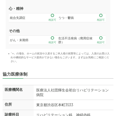
心・精神
統合失調症
うつ・鬱病
相談可
相談可
その他
生活不活発病（廃用症候
がん・末期癌
群）
相談可
相談可
※「○」の場合、ホームの状況や入居するご本人様の状態等によっては、入居のお受け入
れや継続的なサービス提供ができない場合もございます。まずはお気軽にご相談くだ
さい。
協力医療体制
医療機関名
医療法人社団輝生会初台リハビリテーション
病院
住所
東京都渋谷区本町3533
診療科目
リハビリテーション科、神経内科