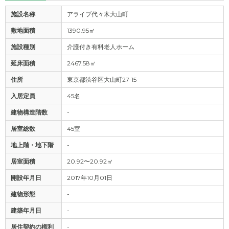
施設名称
アライブ代々木大山町
敷地面積
1390.95㎡
施設種別
介護付き有料老人ホーム
延床面積
2467.58㎡
住所
東京都渋谷区大山町27-15
入居定員
45名
建物構造階数
-
居室総数
45室
地上階・地下階
-
居室面積
20.92〜20.92㎡
開設年月日
2017年10月01日
建物形態
-
建築年月日
-
居住契約の権利
-