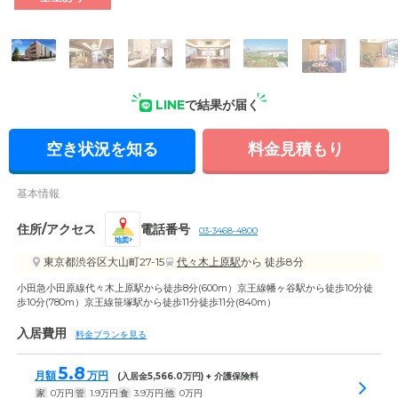
能な立地です。
LINE
で結果が届く
空き状況を知る
料金見積もり
基本情報
住所/アクセス
電話番号
03-3468-4800
地図
東京都渋谷区大山町27-15
代々木上原駅
から 徒歩8分
小田急小田原線代々木上原駅から徒歩8分(600m）京王線幡ヶ谷駅から徒歩10分徒
歩10分(780m）京王線笹塚駅から徒歩11分徒歩11分(840m）
入居費用
料金プランを見る
5.8
月額
万円
(入居金
5,566.0
万円) + 介護保険料
家
0
万円
管
1.9
万円
食
3.9
万円
他
0
万円