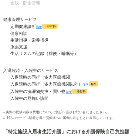
金銭・貯金管理
健康管理サービス
定期健康診断
一部有料
備考
健康相談
生活指導・栄養指導
服薬支援
生活リズムの記録（排便・睡眠等）
入退院時・入院中のサービス
入退院時の同行（協力医療機関）
入退院時の同行（協力医療機関以外）
有料
備考
入院中の洗濯物交換・買い物
一部有料
備考
入院中の見舞い訪問
※ 実際の提供内容や費用については施設へ直接お問い合わせください。
※ 上記のサービス情報は厚生労働省への届出内容をもとに表示しています。
「特定施設入居者生活介護」における介護保険自己負担額