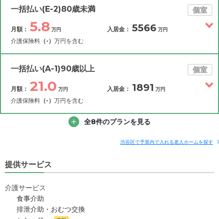
一括払い(E-2)80歳未満
個室
5.8
5566
月額：
入居金：
万円
万円
介護保険料
（-）
万円を含む
その他費用
月額費用
入居金
補足情報
一括払い(A-1)90歳以上
個室
21.0
1891
月額：
入居金：
万円
万円
5.8
月額費用
?
万円
介護保険料
（-）
万円を含む
0
その他費用
家賃
全8件のプランを見る
月額費用
入居金
万円
補足情報
1.9
管理費
?
渋谷区で予算内で入れる老人ホームを探す
万円
21.0
月額費用
?
万円
提供サービス
3.9
食費
?
万円
0
家賃
万円
0
介護サービス
水道・光熱費
万円
食事介助
17.1
管理費
?
万円
排泄介助・おむつ交換
0
上乗せ介護費
?
万円