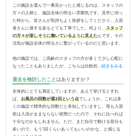
この施設を選んで一番良かったと感じるのは、スタッフの
方々の人柄と、施設全体の明るい雰囲気です。見学に伺っ
た時から、皆さんが気持ちよく挨拶をしてくださり、入居
者さんに接する姿もとても丁寧でした。何より、
スタッフ
の方々が楽しそうに働いているように見えた
んです。その
活気が施設全体の明るさに繋がっているのだと思います。
他の施設では、ご高齢のスタッフの方が多くて少し心配に
なったこともありましたが、こちらは比較的若い方も多
...続きをみる
く、エネルギッシュな印象を受けました。入居後も、母の
退去を検討したこと
はありますか？
様子で気になることがあればすぐに電話で連絡をください
ますし、こちらからの質問にも的確に答えてくださるの
全体的にとても満足していますが、あえて挙げるとすれ
で、本当に信頼してお任せできています。「この人たちに
ば、
お風呂の回数が週2回という点
でしょうか。これは多
なら、大切な母を預けられる」と心から思えたことが、最
くの施設で標準的な回数だと承知していますし、母も入居
大の決め手でした。施設の環境も、選んで良かったと思う
前は入浴がままならない状態だったので、それに比べれば
大きなポイントです。いつ訪問しても廊下や共有スペース
十分なのかもしれません。ただ、まだ自分で動ける部分も
は綺麗に清掃されていて、ごちゃごちゃした感じが一切あ
多いので、もう1回くらいあってもいいのかな、と感じる
りません。廊下やエレベーターも広めに設計されているの