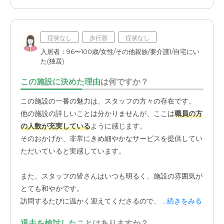
いのは楽」と言っています。
一人暮らしの時は、食事の準備もままならず、栄養面がと
症状なし
歩行器
症状なし
ても心配でした。今は規則正しく、バランスの取れた食事
入居者：96〜100歳/女性/その他親族/要介護1/自宅にい
を摂れているので、健康面でも安心です。「もし自分が入
た(独居)
居するなら」という視点で考えたとき、毎日いただく食事
この施設に決めた理由
は何ですか？
が温かい手作りであることは、生活の質を大きく左右する
重要な要素だと感じています。
この施設の一番の魅力は、スタッフの方々の存在です。
他の施設の詳しいことは分かりませんが、ここは
職員の方
の人数が充実している
ように感じます。
そのおかげか、非常にきめ細やかなサービスを提供してい
ただいていると実感しています。
また、スタッフの皆さんはいつも明るく、施設の雰囲気が
とても和やかです。
訪問するたびに温かく迎えてくださるので、こちらも安心
...続きをみる
して叔母を任せることができます。
退去を検討したこと
はありますか？