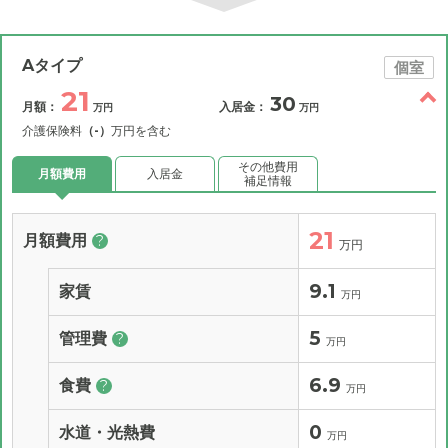
Aタイプ
個室
21
30
月額：
入居金：
万円
万円
介護保険料
（-）
万円を含む
その他費用
月額費用
入居金
補足情報
21
月額費用
?
万円
9.1
家賃
万円
5
管理費
?
万円
6.9
食費
?
万円
0
水道・光熱費
万円