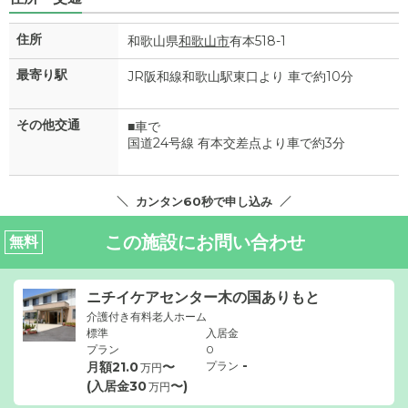
住所
和歌山県
和歌山市
有本518-1
最寄り駅
JR阪和線和歌山駅東口より 車で約10分
その他交通
■車で
国道24号線 有本交差点より車で約3分
カンタン60秒で申し込み
この施設にお問い合わせ
無料
ニチイケアセンター木の国ありもと
介護付き有料老人ホーム
標準
入居金
プラン
0
-
月額
21.0
〜
プラン
万円
(入居金
30
〜)
万円