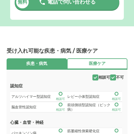
電話で問い合わせる
無料
受け入れ可能な疾患・病気 / 医療ケア
疾患・病気
医療ケア
相談可
不可
認知症
アルツハイマー型認知症
レビー小体型認知症
相談可
相談可
前頭側頭型認知症（ピック
脳血管性認知症
病）
相談可
相談可
心臓・血管・神経
筋萎縮性側索硬化症
パーキンソン病