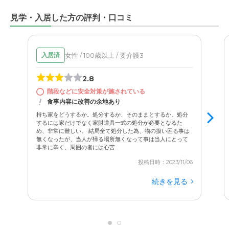
リティ面でも安心です。
見学・入居した方の評判・口コミ
また、叔母は耳が遠いのですが、電話で職員の方に「今度
行く曜日が変わることを伝えてほしい」とお願いすると、
快く引き受けてメモで伝えてくださいました。
女性 / 100歳以上 / 要介護3
入居済
家族とのコミュニケーションにも親切かつ柔軟に対応して
2.8
くれるので、とても助かっています。
階段などに安全対策が施されている
食事内容に改善の余地あり
持ち家をどうするか。処分するか、そのままとするか。処分
するには家だけでなく家財道具一式の処分が必要となるた
め、非常に難しい。 結局全て処分した為、物の扱い困る事は
無くなったが、当人が帰る場所無くなって事は当人にとって
非常に辛く、周囲の者には心苦...
投稿日時：2023/11/06
続きを見る