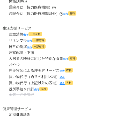
機能訓練
?
通院介助（協力医療機関）
?
通院介助（協力医療機関以外）
有料
備考
?
生活支援サービス
居室清掃
一部有料
備考
リネン交換
一部有料
備考
日常の洗濯
一部有料
備考
居室配膳・下膳
入居者の嗜好に応じた特別な食事
有料
備考
おやつ
理美容師による理美容サービス
有料
備考
買い物代行（通常の利用区域）
備考
買い物代行（上記以外の区域）
有料
備考
役所手続き代行
有料
備考
金銭・貯金管理
健康管理サービス
定期健康診断