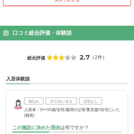
口コミ総合評価・体験談
2.7
（2件）
総合評価
入居体験談
物忘れ
手引/伝い歩き
症状なし
入居者：91〜95歳/女性/義理の父母/要支援1/自宅にいた
(独居)
この施設に決めた理由
は何ですか？