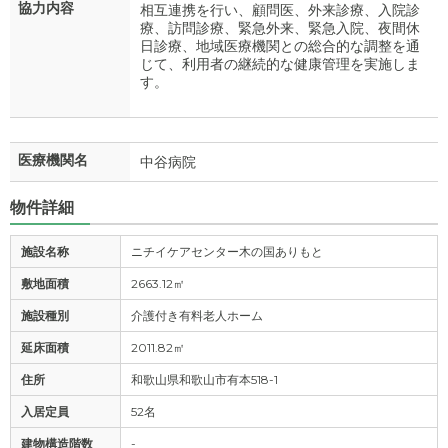
協力内容
相互連携を行い、顧問医、外来診療、入院診
療、訪問診療、緊急外来、緊急入院、夜間休
日診療、地域医療機関との総合的な調整を通
じて、利用者の継続的な健康管理を実施しま
す。
医療機関名
中谷病院
物件詳細
施設名称
ニチイケアセンター木の国ありもと
敷地面積
2663.12㎡
施設種別
介護付き有料老人ホーム
延床面積
2011.82㎡
住所
和歌山県和歌山市有本518-1
入居定員
52名
建物構造階数
-