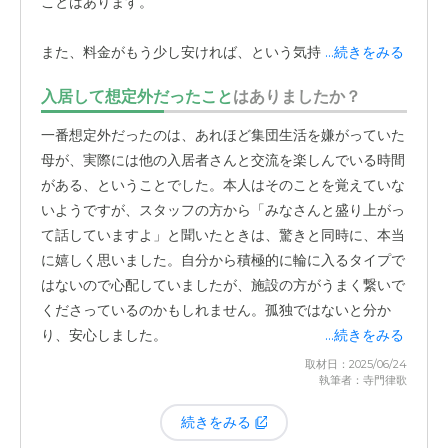
ことはあります。
で、車椅子での移動もスムーズそうですし、開放感があり
ます。
また、料金がもう少し安ければ、という気持ちも正直なと
...続きをみる
ころありますが、スタッフの方々の手厚い対応や施設の環
また、施設全体が一年を通して快適な温度に保たれている
入居して想定外だったこと
はありましたか？
境を考えると、サービスの質を維持するためには必要なこ
のもありがたいですね。母の部屋には個別のエアコンがあ
とだと納得しています。主人に聞いても「特に改善点はな
一番想定外だったのは、あれほど集団生活を嫌がっていた
り、自分でリモコン操作もできるので、その日の体調に合
い」と言っており、退去を考えたことは一度もありませ
母が、実際には他の入居者さんと交流を楽しんでいる時間
わせて調節できているようです。他の施設ではお部屋にト
ん。
がある、ということでした。本人はそのことを覚えていな
イレがないところもありましたが、
ここは各部屋に完備さ
いようですが、スタッフの方から「みなさんと盛り上がっ
れている
ので、夜中にわざわざ部屋を出る必要もありませ
て話していますよ」と聞いたときは、驚きと同時に、本当
ん。母が少しでも快適に、そして安全に過ごせる環境が整
に嬉しく思いました。自分から積極的に輪に入るタイプで
っていることに、家族としてとても満足しています。私自
はないので心配していましたが、施設の方がうまく繋いで
身が食事にこだわりがある方なので、施設選びの際も食事
くださっているのかもしれません。孤独ではないと分か
の内容は重視していました。見学した施設の中には、外部
り、安心しました。
...続きをみる
からお弁当を配達する形式のところもあり、「それは少し
取材日：2025/06/24
寂しいな」と感じていたんです。その点、こちらの施設は
執筆者：寺門律歌
厨房が施設内にあり、毎日温かい手作りの食事を提供
して
くださいます。栄養バランスが考えられているのはもちろ
続きをみる
ん、おやつまで付いているそうで、母も「ご飯の心配がな