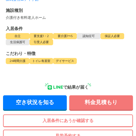
施設種別
介護付き有料老人ホーム
入居条件
自立
要支援1・2
要介護1〜5
認知症可
保証人必要
生活保護可
引受人必要
こだわり・特徴
24時間介護
トイレ有居室
デイサービス
LINE
で結果が届く
空き状況を知る
料金見積もり
入居条件にあうか確認する
見学予約する