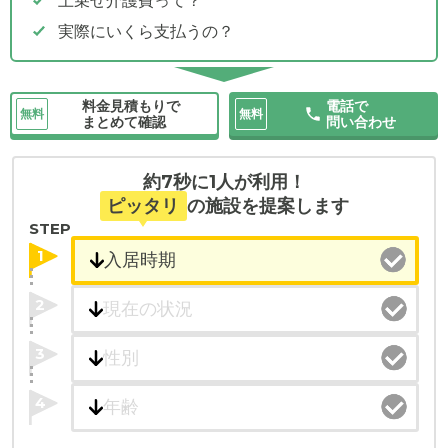
上乗せ介護費って？
実際にいくら支払うの？
料金見積もりで
電話で
無料
無料
まとめて確認
問い合わせ
約7秒に1人が利用！
ピッタリ
の施設を提案します
STEP
1
2
3
4