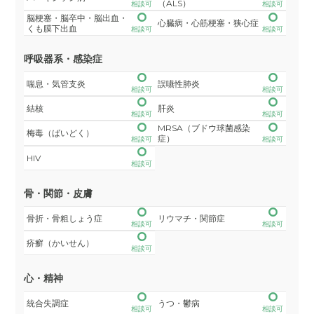
（ALS）
相談可
相談可
脳梗塞・脳卒中・脳出血・
心臓病・心筋梗塞・狭心症
くも膜下出血
相談可
相談可
呼吸器系・感染症
喘息・気管支炎
誤嚥性肺炎
相談可
相談可
結核
肝炎
相談可
相談可
MRSA（ブドウ球菌感染
梅毒（ばいどく）
症）
相談可
相談可
HIV
相談可
骨・関節・皮膚
骨折・骨粗しょう症
リウマチ・関節症
相談可
相談可
疥癬（かいせん）
相談可
心・精神
統合失調症
うつ・鬱病
相談可
相談可