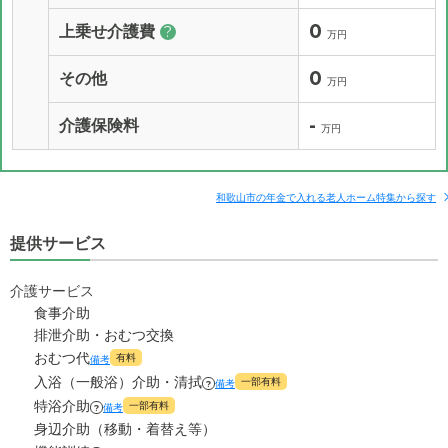
0
上乗せ介護費
?
万円
0
その他
万円
-
介護保険料
万円
和歌山市の年金で入れる老人ホーム特集から探す
提供サービス
介護サービス
食事介助
排泄介助・おむつ交換
おむつ代
有料
備考
入浴（一般浴）介助・清拭
一部有料
備考
?
特浴介助
一部有料
備考
?
身辺介助（移動・着替え等）