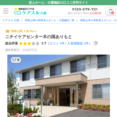
老人ホーム・介護施設の口コミ評判サイト
0120-579-721
掲載施設5万件超
0
受付 10:00〜19:00
土日祝OK
ケアスル 介護
和歌山県の有料老人ホーム・介護施設一覧
和歌山市の有料老人ホーム・介
和歌山県 人気 No.1
ニチイケアセンター木の国ありもと
総合評価
2.7
（
口コミ
2
件
/
入居体験談
2
件
）
?
最終更新日：2026/07/22
1
/
8
1
/
8