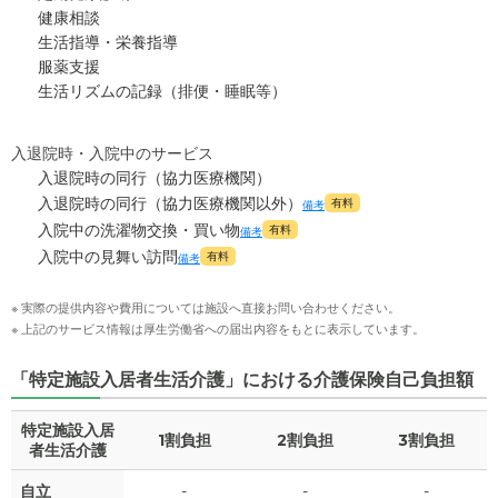
健康相談
生活指導・栄養指導
服薬支援
生活リズムの記録（排便・睡眠等）
入退院時・入院中のサービス
入退院時の同行（協力医療機関）
入退院時の同行（協力医療機関以外）
有料
備考
入院中の洗濯物交換・買い物
有料
備考
入院中の見舞い訪問
有料
備考
※ 実際の提供内容や費用については施設へ直接お問い合わせください。
※ 上記のサービス情報は厚生労働省への届出内容をもとに表示しています。
「特定施設入居者生活介護」における介護保険自己負担額
特定施設入居
1割負担
2割負担
3割負担
者生活介護
自立
-
-
-