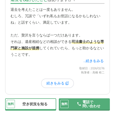
人の手による温かいケアが、何よりの安心材料です。入居
者の安全が第一に考えられている点も、信頼できるポイン
退去を考えたことは一度もありません。
トです。
むしろ、冗談で「いずれ私もお世話になるかもしれない
例えば、叔母の部屋は2階にあるのですが、私が面会を終
ね」と話すくらい、満足しています。
えて帰る際、
エレベーターまで必ず職員の方が付き添い
、
ボタンを押してくださいます。
ただ、贅沢を言うならば一つだけあります。
それは、遺産相続などの相談ができる
司法書士のような専
最初は何故だろうと思ったのですが、「入居者様が誤って
門家と施設が提携
してくれていたら、もっと助かるなとい
一人で外に出てしまうと事故に繋がる可能性があるため」
うことです。
と伺い、納得しました。
...続きをみる
こうした一つ一つの丁寧な対応から、入居者の安全をしっ
高齢になるとそういった手続きは避けて通れません。
取材日：2026/02/16
かりと管理しようという施設の姿勢が伝わってきて、家族
執筆者：高橋 裕二
いざという時に、どこに相談すればいいのか探すのは大変
としても非常に安心できます。家族がいつでも気軽に訪問
ですし、施設が信頼して紹介してくれる方であれば、私た
続きをみる
ち家族も安心して相談できます。
面会に事前の予約は必要なく
、行きたい時にいつでも叔母
入居者とその家族の、将来の安心にまで繋がるサービスが
に会いに行くことができます。
あれば、さらに素晴らしい施設になるのではないかと感じ
電話で
もちろん、入り口で訪問者名簿に記帳するなど、誰が出入
空き状況を知る
無料
無料
ています。
問い合わせ
りしているかの管理はしっかり行われているので、セキュ