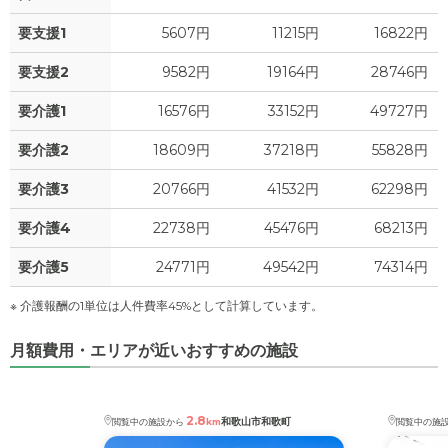
要支援1
5607円
11215円
16822円
要支援2
9582円
19164円
28746円
要介護1
16576円
33152円
49727円
要介護2
18609円
37218円
55828円
要介護3
20766円
41532円
62298円
要介護4
22738円
45476円
68213円
要介護5
24771円
49542円
74314円
※ 介護報酬の1単位は人件費率45%として計算しています。
月額費用・エリアが近いおすすめの施設
2.8
和歌山市和歌町
閲覧中の施設から
km
閲覧中の施