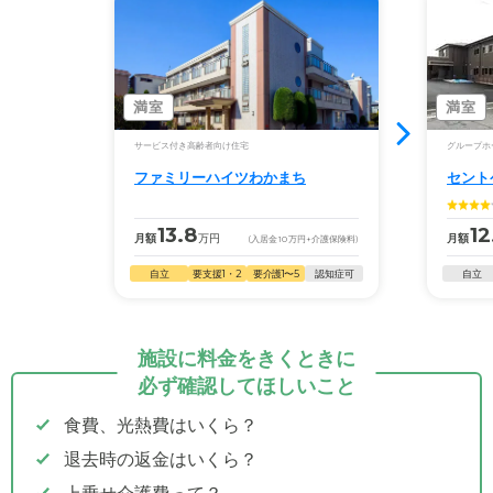
満室
満室
サービス付き高齢者向け住宅
グループホ
ファミリーハイツわかまち
セント
13.8
12
月額
万円
月額
(入居金
10
万円
+介護保険料)
自立
要支援1・2
要介護1〜5
認知症可
自立
施設に料金をきくときに
必ず確認してほしいこと
食費、光熱費はいくら？
退去時の返金はいくら？