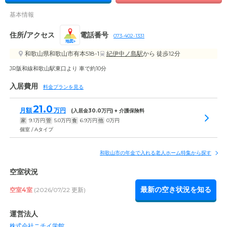
基本情報
住所/アクセス
電話番号
073-402-1331
地図
和歌山県和歌山市有本518-1
紀伊中ノ島駅
から 徒歩12分
JR阪和線和歌山駅東口より 車で約10分
入居費用
料金プランを見る
21.0
月額
万円
(入居金
30.0
万円) + 介護保険料
家
9.1
万円
管
5.0
万円
食
6.9
万円
他
0
万円
個室 / Aタイプ
和歌山市の年金で入れる老人ホーム特集から探す
空室状況
最新の空き状況を知る
空室4室
(2026/07/22 更新)
運営法人
株式会社ニチイ学館