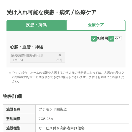
受け入れ可能な疾患・病気 / 医療ケア
疾患・病気
医療ケア
相談可
不可
心臓・血管・神経
筋萎縮性側索硬化症
（ALS）
不可
※「○」の場合、ホームの状況や入居するご本人様の状態等によっては、入居のお受け入
れや継続的なサービス提供ができない場合もございます。まずはお気軽にご相談くだ
さい。
物件詳細
施設名称
プチモンド四街道
敷地面積
708.25㎡
施設種別
サービス付き高齢者向け住宅