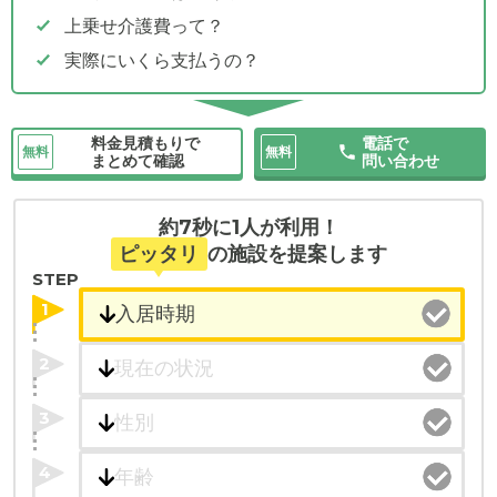
上乗せ介護費って？
実際にいくら支払うの？
料金見積もりで
電話で
無料
無料
まとめて確認
問い合わせ
約7秒に1人が利用！
ピッタリ
の施設を提案します
STEP
1
2
3
4