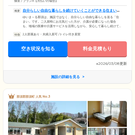
個室 / プランA【月払いの場合】
自分らしい自由な暮らしを続けていくことができる住まいで
す
ゆいま～る那須は、施設ではなく、自分らしい自由な暮らしを送る「住
まい」です。ご入居時にお元気だった方が、介護が必要になった場合
も、地域の医療や介護サービスを活用しながら、安心して暮らし続けて
いただくことができます。敷地内にはデイサービスを併設。暮らし慣れ
2人部屋あり・夫婦入居可
/
トイレ付き居室
た場所で、介護予防や介護サービスをご利用いただける仕組みになって
います。また、在宅医療に力を入れているクリニックとも連携。日頃の
健康管理から在宅ケア、看取りまで対応しています。通院や買い物に
空き状況を知る
料金見積もり
は、ハウス送迎車「ゆいま～る号」をご利用ください。年末年始を除
き、白河方面、那須方面への2ルートを毎日運行しています。
※2026/03/08更新
施設の詳細を見る
那須郡那須町 人気 No.3