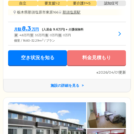
自立
要支援1•2
要介護1〜5
認知症可
栃木県那須塩原市東原166
那須塩原駅
8.3
月額
万円
(入居金
9.6
万円) + 介護保険料
家
4.8
万円
管
3.5
万円
食
0
万円
他
0
万円
2
個室 / 18.83~32.29m
/ プラン
空き状況を知る
料金見積もり
※2026/04/01更新
施設の詳細を見る