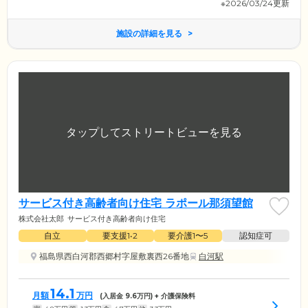
※2026/03/24更新
施設の詳細を見る
サービス付き高齢者向け住宅 ラポール那須望館
株式会社太郎
サービス付き高齢者向け住宅
自立
要支援1•2
要介護1〜5
認知症可
福島県西白河郡西郷村字屋敷裏西26番地
白河駅
14.1
月額
万円
(入居金
9.6
万円) + 介護保険料