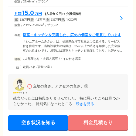
2
個室 / 25.48m
/ プラン1
15.0
月額
万円
(入居金
0
円) + 介護保険料
家
6.8
万円
管
4.5
万円
食
3.6
万円
他
1,000
円
2
個室 / 29.75~35.04m
/ プラン2
浴室・キッチンを完備した、広めの個室をご用意しています
「シニアホームみさか」は、福島県白河市西三坂に位置する、サービス
付き住宅です。当施設最大の特徴は、25㎡以上の広さを確保した完全個
室のお住まいです。居室には浴室とキッチンを完備しており、お好きな
ときに入浴したり、お茶を淹れたり、マイペースにお過ごしいただけま
2人部屋あり・夫婦入居可
/
トイレ付き居室
す。日常生活のほとんどを居室内で過ごすことが可能なので、初めて施
設にご入居される方も安心です。お好きなものを持ち込めるフリースペ
定員24名
/
居室22室
/
ースもあり、ご自宅に近い環境も作れます。また、共有スペースはご入
居者様のお体に合わせたオールバリアフリー設計で、車いすをご利用の
方も安心して過ごせます。
立地の良さ。アクセスの良さ。環...
3.4
残念だった点は特段ありませんでした。 特に悪いところは見つか
らなかった。 特別気になったところ...
続きを見る
空き状況を知る
料金見積もり