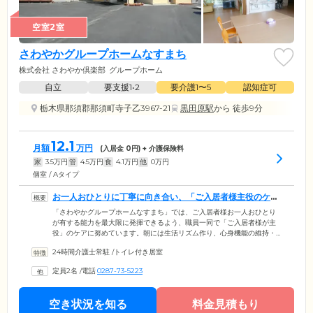
空室2室
さわやかグループホームなすまち
株式会社 さわやか倶楽部
グループホーム
自立
要支援1•2
要介護1〜5
認知症可
栃木県那須郡那須町寺子乙3967-21
黒田原駅
から 徒歩9分
12.1
月額
万円
(入居金
0
円) + 介護保険料
家
3.5
万円
管
4.5
万円
食
4.1
万円
他
0
万円
個室 / Aタイプ
お一人おひとりに丁寧に向き合い、「ご入居者様主役のケ
ア」に努めます
「さわやかグループホームなすまち」では、ご入居者様お一人おひとり
が有する能力を最大限に発揮できるよう、職員一同で「ご入居者様が主
役」のケアに努めています。朝には生活リズム作り、心身機能の維持・
向上を目的とした「活力朝礼」を実施。ご入居者様に朝礼の司会進行を
24時間介護士常駐
/
トイレ付き居室
お任せすることで積極的に参加いただくなど、和気あいあいとした雰囲
気です。ご入居者様の健康管理については小さな変化も見過ごすことな
定員2名
/
電話
0287-73-5223
く、お一人おひとりに合わせた対応に注力。医療機関とも連携体制を整
えており、訪問医の往診や緊急時の病院への搬送などを行える体制で
す。提携歯科クリニックからは、月2回の訪問歯科を受診していただけま
空き状況を知る
料金見積もり
す。