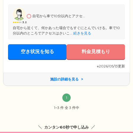
ます。在宅医療との連携体制も整えており、介護・医療スタッフと医師
の連携で対応。体調不良時には、提携する診療所の医師が往診いたしま
す。
自宅から車で10分以内とアクセ...
3.2
自宅から近くて、何かあった場合でもすぐにとんでいける。車で10
分以内のところでアクセスはさいこ...
続きを見る
空き状況を知る
料金見積もり
※2026/05/13更新
施設の詳細を見る
1
1~3 件 全 3 件中
カンタン60秒で申し込み