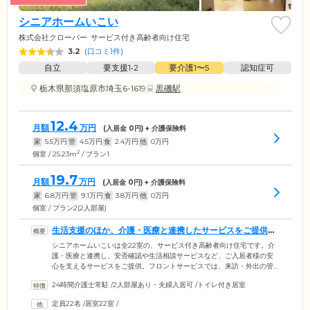
シニアホームいこい
株式会社クローバー
サービス付き高齢者向け住宅
3.2
(
口コミ1件
)
自立
要支援1•2
要介護1〜5
認知症可
栃木県那須塩原市埼玉6-1619
黒磯駅
12.4
月額
万円
(入居金
0
円) + 介護保険料
家
5.5
万円
管
4.5
万円
食
2.4
万円
他
0
万円
2
個室 / 25.23m
/ プラン1
19.7
月額
万円
(入居金
0
円) + 介護保険料
家
6.8
万円
管
9.1
万円
食
3.8
万円
他
0
万円
個室 / プラン2(2人部屋)
生活支援のほか、介護・医療と連携したサービスをご提供し
ます
シニアホームいこいは全22室の、サービス付き高齢者向け住宅です。介
護・医療と連携し、安否確認や生活相談サービスなど、ご入居者様の安
心を支えるサービスをご提供。フロントサービスでは、来訪・外出の管
理、郵便物・宅配便の受け取り、お預かりサービスではお小遣いの管
24時間介護士常駐
/
2人部屋あり・夫婦入居可
/
トイレ付き居室
理、支払い代行など、さまざまなサービスをご用意しています。介護サ
ービスは、身体介護を中心に、掃除、洗濯などの生活支援サービスもご
定員22名
/
居室22室
/
提供。ご入居者様の健康状態は細心の注意を払い、24時間体制で見守り