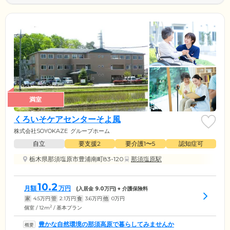
満室
くろいそケアセンターそよ風
株式会社SOYOKAZE
グループホーム
自立
要支援2
要介護1〜5
認知症可
栃木県那須塩原市豊浦南町83-120
那須塩原駅
10.2
月額
万円
(入居金
9.0
万円) + 介護保険料
家
4.5
万円
管
2.1
万円
食
3.6
万円
他
0
万円
2
個室 / 12m
/ 基本プラン
豊かな自然環境の那須高原で暮らしてみませんか