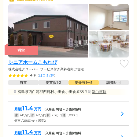
満室
シニアホームこもれび
株式会社クローバー
サービス付き高齢者向け住宅
4.9
(
口コミ2件
)
自立
要支援1•2
要介護1〜5
認知症可
福島県西白河郡西郷村小田倉小田倉原35-7
新白河駅
11.4
月額
万円
(入居金
0
円) + 介護保険料
家
4.8
万円
管
4.2
万円
食
2.3
万円
他
1,000
円
2
個室 / 29.53m
/ 居室2
11.4
月額
万円
(入居金
0
円) + 介護保険料