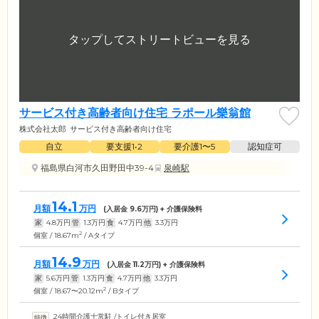
サービス付き高齢者向け住宅 ラポール樂翁館
株式会社太郎
サービス付き高齢者向け住宅
自立
要支援1•2
要介護1〜5
認知症可
福島県白河市久田野田中39-4
泉崎駅
14.1
月額
万円
(入居金
9.6
万円) + 介護保険料
家
4.8
万円
管
1.3
万円
食
4.7
万円
他
3.3
万円
2
個室 / 18.67m
/ Aタイプ
14.9
月額
万円
(入居金
11.2
万円) + 介護保険料
家
5.6
万円
管
1.3
万円
食
4.7
万円
他
3.3
万円
2
個室 / 18.67〜20.12m
/ Bタイプ
24時間介護士常駐
/
トイレ付き居室