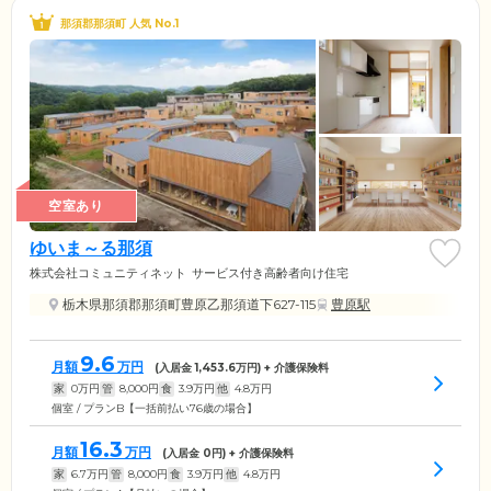
那須郡那須町 人気 No.1
空室あり
ゆいま～る那須
株式会社コミュニティネット
サービス付き高齢者向け住宅
栃木県那須郡那須町豊原乙那須道下627-115
豊原駅
9.6
月額
万円
(入居金
1,453.6
万円) + 介護保険料
家
0
万円
管
8,000
円
食
3.9
万円
他
4.8
万円
個室 / プランB【一括前払い76歳の場合】
16.3
月額
万円
(入居金
0
円) + 介護保険料
家
6.7
万円
管
8,000
円
食
3.9
万円
他
4.8
万円