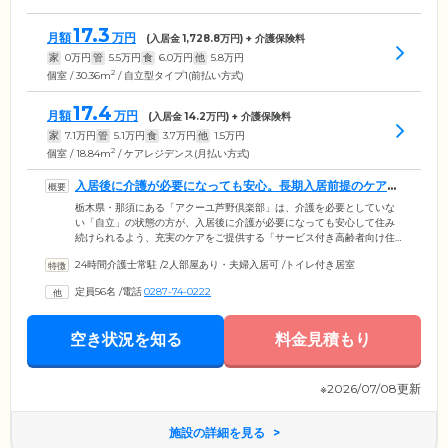
17.3
月額
万円
(入居金
1,728.8
万円) + 介護保険料
家
0
万円
管
5.5
万円
食
6.0
万円
他
5.8
万円
2
個室 / 30.36m
/ 自立型タイプ1(前払い方式)
17.4
月額
万円
(入居金
14.2
万円) + 介護保険料
家
7.1
万円
管
5.1
万円
食
3.7
万円
他
1.5
万円
2
個室 / 18.84m
/ ケアレジデンス(月払い方式)
入居後に介護が必要になっても安心。長期入居前提のケア体
制を整えています
栃木県・那須にある「アクーユ芦野倶楽部」は、介護を必要としていな
い「自立」の状態の方が、入居後に介護が必要になっても安心して住み
続けられるよう、充実のケアをご提供する「サービス付き高齢者向け住
宅」です。介護度が上がっても継続的に医療・介護ケアを受けられる環
24時間介護士常駐
/
2人部屋あり・夫婦入居可
/
トイレ付き居室
境を整えた施設は「CCRC」と言われ、当施設が日本初の本格的CCRC施
設です。那須の澄んだ空気を味わえるのはもちろん、目の前には「芦野
定員56名
/
電話
0287-74-0222
温泉」もあり、薬草の湯や露天風呂、足湯など、健康増進にはぴったり
な環境。地下1階には「あしのメディカルクリニック」が併設されてお
り、訪問介護・訪問看護サービスなどいつでも気軽に医療ケアを受ける
空き状況を知る
料金見積もり
ことができます。
※2026/07/08更新
施設の詳細を見る