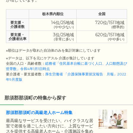
栃木県内順位
全国
14位/25地域
720位/1511地域
要支援・
介護者数
(やや少ない)
(標準的)
3位/25地域
620位/1511地域
要支援・
介護者比率
(非常に多い)
(やや多い)
※順位はデータが取れた自治体のみを集計対象にしています
※データは、以下を元にケアスル 介護が集計しています
全国の人口・高齢者数：
総務省「住民基本台帳に基づく人口、人口動態及び
世帯数」令和4年1月1日時点
要介護者・要支援者数：
厚生労働省 「介護保険事業状況報告 月報」2022
年9月度版
那須郡那須町の特集から探す
那須郡那須町の高級老人ホーム特集
最高級なサービスを受けたい、ハイクラスな居
室で老後を過ごしたい方向けに、上質なサービ
スを提供する高級老人ホーム・介護施設を集め