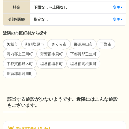
料金
下限なし〜上限なし
変更
介護/医療
指定なし
変更
近隣の市区町村から探す
矢板市
那須塩原市
さくら市
那須烏山市
下野市
河内郡上三川町
芳賀郡市貝町
下都賀郡壬生町
下都賀郡野木町
塩谷郡塩谷町
塩谷郡高根沢町
那須郡那珂川町
該当する施設が少ないようです。近隣にはこんな施設
もございます。
西白河郡西郷村 人気 No.1