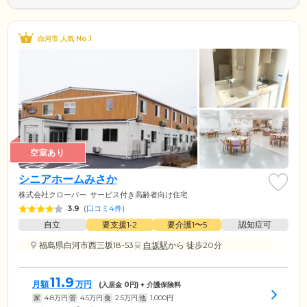
白河市 人気 No.1
空室あり
シニアホームみさか
株式会社クローバー
サービス付き高齢者向け住宅
3.9
(
口コミ4件
)
自立
要支援1•2
要介護1〜5
認知症可
福島県白河市西三坂18-53
白坂駅
から 徒歩20分
11.9
月額
万円
(入居金
0
円) + 介護保険料
家
4.8
万円
管
4.5
万円
食
2.5
万円
他
1,000
円