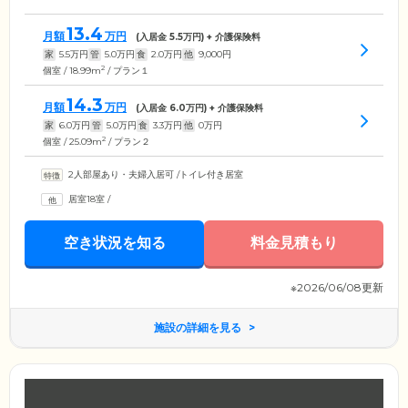
13.4
月額
万円
(入居金
5.5
万円) + 介護保険料
家
5.5
万円
管
5.0
万円
食
2.0
万円
他
9,000
円
2
個室 / 18.99m
/ プラン１
14.3
月額
万円
(入居金
6.0
万円) + 介護保険料
家
6.0
万円
管
5.0
万円
食
3.3
万円
他
0
万円
2
個室 / 25.09m
/ プラン２
2人部屋あり・夫婦入居可
/
トイレ付き居室
居室18室
/
空き状況を知る
料金見積もり
※2026/06/08更新
施設の詳細を見る