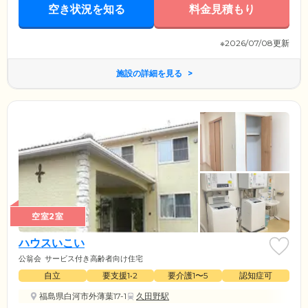
空き状況を知る
料金見積もり
※2026/07/08更新
施設の詳細を見る
空室2室
ハウスいこい
公翁会
サービス付き高齢者向け住宅
自立
要支援1•2
要介護1〜5
認知症可
福島県白河市外薄葉17-1
久田野駅