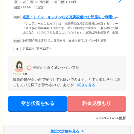
家
4.8
万円
管
4.2
万円
食
2.3
万円
他
1,000
円
2
個室 / 25.24m
/ 居室1
浴室・トイレ・キッチンなど充実設備のお部屋をご利用いた
だけます
「シニアホームこもれび」は、福島県西白河郡西郷村に位置する、サー
ビス付きの高齢者向け住宅です。周辺は閑静な住宅街で、落ち着いた環
境のなか、のびのびとお過ごしいただけます。居室は完全個室で、全室
25㎡以上を確保。専有面積が広いため、ゆったりとしたつくりになって
24時間介護士常駐
/
2人部屋あり・夫婦入居可
/
トイレ付き居室
います。トイレ・浴室・洗面台・キッチン・収納を完備しており、居心
地がよいのもポイント。ご夫婦やごきょうだいでご入居が可能な居室も
定員23名
/
居室22室
/
ございますので、お気軽にご相談ください。また、お食事以外の時間は
自由です。これまでの生活スタイルを変えることなく、ご自身のペース
で快適にお過ごしいただけます。どうぞゆとりある暮らしをお楽しみく
ださい。
実家から近く通いやすい立地
4.8
職員の質が高いので安心してお願いできます。とても楽しそうに過
ごしている様子が伝わるので、ありが...
続きを見る
空き状況を知る
料金見積もり
※2026/03/24更新
施設の詳細を見る