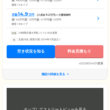
家
4.8
万円
管
1.3
万円
食
4.7
万円
他
3.3
万円
個室 / Aタイプ
14.9
月額
万円
(入居金
11.2
万円) + 介護保険料
家
5.6
万円
管
1.3
万円
食
4.7
万円
他
3.3
万円
個室 / Bタイプ
24時間介護士常駐
/
トイレ付き居室
定員25名
/
居室25室
/
2014年11月設立
/
空き状況を知る
料金見積もり
※2026/04/01更新
施設の詳細を見る