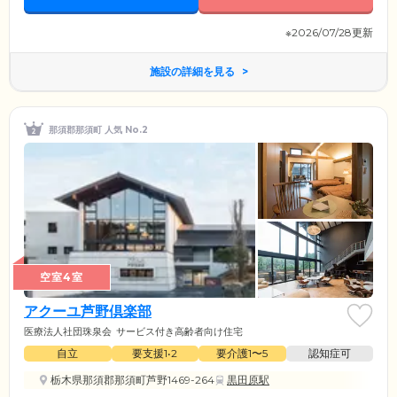
※2026/07/28更新
施設の詳細を見る
那須郡那須町 人気 No.2
空室4室
アクーユ芦野倶楽部
医療法人社団珠泉会
サービス付き高齢者向け住宅
自立
要支援1•2
要介護1〜5
認知症可
栃木県那須郡那須町芦野1469-264
黒田原駅