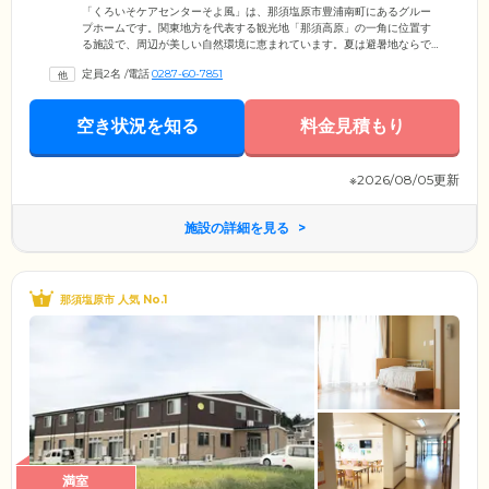
「くろいそケアセンターそよ風」は、那須塩原市豊浦南町にあるグルー
プホームです。関東地方を代表する観光地「那須高原」の一角に位置す
る施設で、周辺が美しい自然環境に恵まれています。夏は避暑地ならで
はの涼しさで大変過ごしやすく、ご入居者様のお体への負担が軽減され
定員2名
/
電話
0287-60-7851
るでしょう。東京都心からでも、新幹線を利用すれば約2時間で到着でき
るアクセスの良い場所なため、ご家族様が遠方から訪問される際には便
利です。JR東北本線「那須塩原」駅からは、車で9分の場所にあります。
空き状況を知る
料金見積もり
魅力あふれるリゾート地で暮らす楽しさを、ぜひ体験してみてくださ
い。
※2026/08/05更新
施設の詳細を見る
那須塩原市 人気 No.1
満室