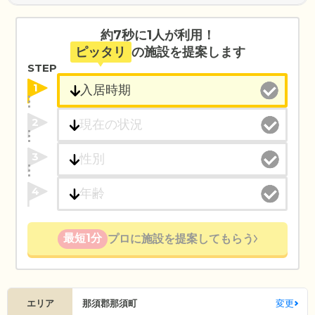
約7秒に1人が利用！
ピッタリ
の施設を提案します
STEP
1
2
3
4
最短1分
プロに施設を提案してもらう
エリア
那須郡那須町
変更