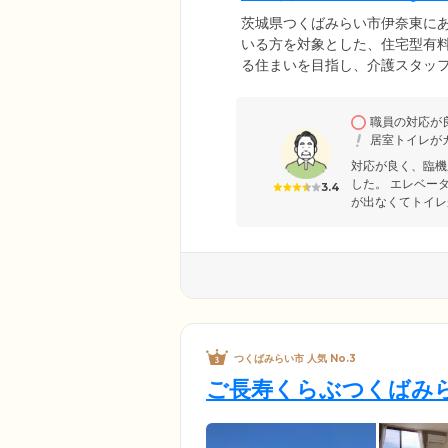
茨城県つくばみらい市伊奈東に
いる方を対象とした、住宅型有
る住まいを目指し、介護スタッ
一人おひとりの介護ニーズに柔
談ください。また、ホーム隣接に
職員の対応が
療的サポートが必要な方も安心
居室トイレが
対応が良く、臨機
した。 エレベー
3.4
が出なくてトイレ
つくばみらい市 人気 No.3
ご長寿くらぶつくばみ