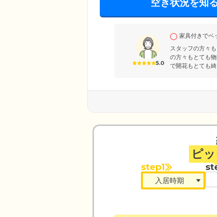
空き状況を知
家具付きでベ
スタッフの方々も
の方々もとても物
5.0
で開花もとても綺
ピッ
step1
st