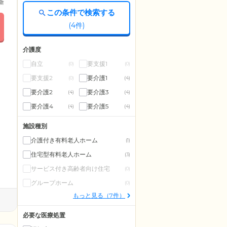
更新
この条件で検索する
(
4
件)
介護度
自立
要支援1
(0)
(0)
要支援2
要介護1
(0)
(4)
要介護2
要介護3
(4)
(4)
要介護4
要介護5
(4)
(4)
施設種別
介護付き有料老人ホーム
(1)
住宅型有料老人ホーム
(3)
サービス付き高齢者向け住宅
(0)
グループホーム
(0)
もっと見る（7件）
必要な医療処置