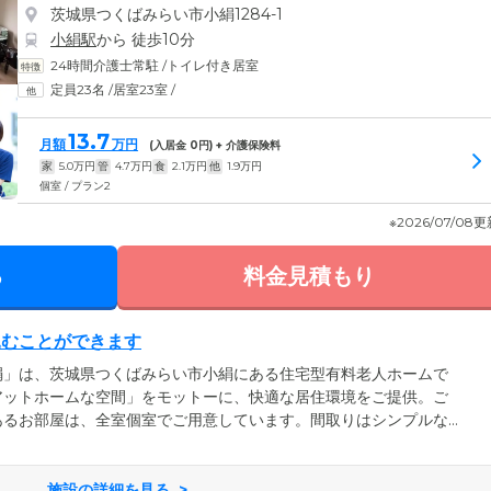
茨城県つくばみらい市小絹1284-1
小絹駅
から 徒歩10分
24時間介護士常駐
/
トイレ付き居室
定員23名
/
居室23室
/
13.7
月額
万円
(入居金
0
円) + 介護保険料
家
5.0
万円
管
4.7
万円
食
2.1
万円
他
1.9
万円
個室 / プラン2
※2026/07/08
る
料金見積もり
込むことができます
絹」は、茨城県つくばみらい市小絹にある住宅型有料老人ホームで
アットホームな空間」をモットーに、快適な居住環境をご提供。ご
あるお部屋は、全室個室でご用意しています。間取りはシンプルな
いますので、インテリアを自由に配置し、ご入居者様それぞれの素
ます。長年ご愛用の調度品や思い出の品々など、お気に入りのもの
点も、みなさまから喜ばれているポイントです。
施設の詳細を見る