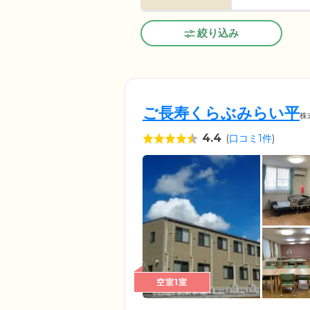
絞り込み
ご長寿くらぶみらい平
株
4.4
(
口コミ1件
)
空室1室