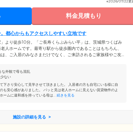
※2026/07/22
る
料金見積もり
分。都心からもアクセスしやすい立地です
」より徒歩10分。「ご長寿くらぶみらい平」は、茨城県つくばみ
料老人ホームです。最寄り駅から徒歩圏内であることはもちろん、
地は、ご入居のみなさまだけでなく、ご来訪されるご家族様やご友
トです。当ホームの運営会社は、住宅建築や介護ビジネスコンサル
「株式会社アーバンアーキテック」。ホームの建築から施設入居の
うな外観で母も混乱
ているため、金銭的負担を抑えながらも、安心のサポート体制のも
と少ない
て下さり安心して見学させて頂きました。 入居者の方も自宅にいる様に自
のも安心感がありました。 パッと見は老人ホームに見えない賃貸物件のよ
ホームに違和感を持っている母は...
続きを見る
施設の詳細を見る