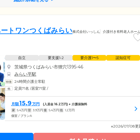
ハートワンつくばみらい
株式会社いっしん
介護付き有料老人ホー
自立
要支援1•2
要介護1〜5
認知症可
茨城県つくばみらい市狸穴1395-46
みらい平駅
24時間介護士常駐
定員71名
/
居室71室
/
15.9
月額
万円
(入居金
16.2
万円) + 介護保険料
家
5.4
万円
管
3.9
万円
食
5.4
万円
他
1.2
万円
個室 / プランA
※2026/07/08