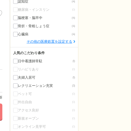
認知症
(4)
糖尿病・インスリン
(0)
脳梗塞・脳卒中
(4)
骨折・骨粗しょう症
(4)
心臓病
(4)
その他の医療処置を設定する
人気のこだわり条件
日中看護師常駐
(1)
リハビリあり
(0)
夫婦入居可
(1)
レクリエーション充実
(3)
ペット可
(0)
更新
外出自由
(0)
アクセス良好
(0)
新規オープン
(0)
オンライン見学可
(0)