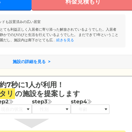
る
料金見積もり
ッドも設置済みの広い居室
とても利益正しく入居者に寄り添った解放されているようでした。入居者
静かでのびのびと生活を行えているようでした。 まだできて1年ということ
麗だし、施設内は廊下がとても広...
続きを見る
施設の詳細を見る
約7秒に1人が利用！
タリ
の施設を提案します
ep2
step3
step4