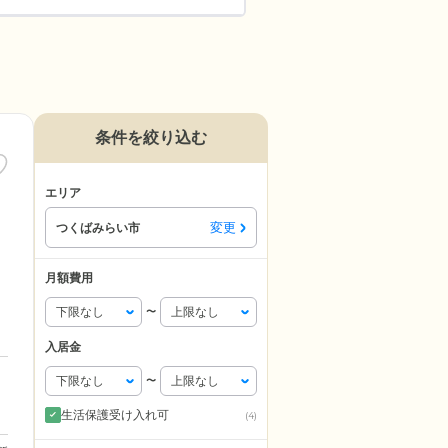
条件を絞り込む
エリア
変更
つくばみらい市
月額費用
〜
入居金
〜
生活保護受け入れ可
(4)