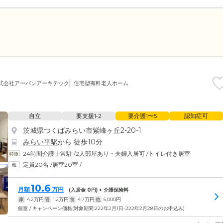
式会社アーバンアーキテック
住宅型有料老人ホーム
自立
要支援1•2
要介護1〜5
認知症可
茨城県つくばみらい市紫峰ヶ丘2-20-1
みらい平駅
から 徒歩10分
24時間介護士常駐
/
2人部屋あり・夫婦入居可
/
トイレ付き居室
定員20名
/
居室20室
/
10.6
月額
万円
(入居金
0
円) + 介護保険料
家
4.2
万円
管
1.2
万円
食
4.7
万円
他
5,000
円
個室 / キャンペーン価格(対象期間:222年2月1日-222年2月28日のお申込み)