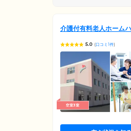
介護付有料老人ホーム
5.0
(
口コミ1件
)
空室3室