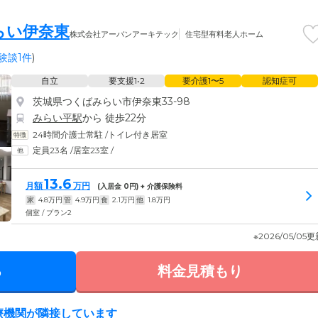
らい伊奈東
株式会社アーバンアーキテック
住宅型有料老人ホーム
験談1件
)
自立
要支援1•2
要介護1〜5
認知症可
茨城県つくばみらい市伊奈東33-98
みらい平駅
から 徒歩22分
24時間介護士常駐
/
トイレ付き居室
定員23名
/
居室23室
/
13.6
月額
万円
(入居金
0
円) + 介護保険料
家
4.8
万円
管
4.9
万円
食
2.1
万円
他
1.8
万円
個室 / プラン2
※2026/05/05
る
料金見積もり
医療機関が隣接しています