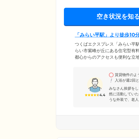
空き状況を知
「みらい平駅」より徒歩10
つくばエクスプレス「みらい平駅
らい市紫峰が丘にある住宅型有
都心からのアクセスも便利な立
人様からも喜ばれているポイン
ティングなどを幅広く手掛ける
賃貸物件のよ
ご案内まで一貫してサポートし
入浴が週2回
と、お過ごしいただけます。
みなさん挨拶をし
然に活動していた
4.4
うな外装で、老人