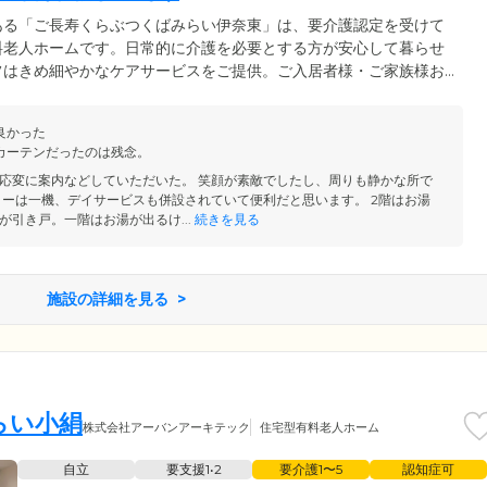
ある「ご長寿くらぶつくばみらい伊奈東」は、要介護認定を受けて
料老人ホームです。日常的に介護を必要とする方が安心して暮らせ
フはきめ細やかなケアサービスをご提供。ご入居者様・ご家族様お
軟に対応しています。お困りごとがございましたら、お気軽にご相
は24時間365日対応可能な医療機関があるため、介護だけでなく医
良かった
してお過ごしいただけます。
カーテンだったのは残念。
応変に案内などしていただいた。 笑顔が素敵でしたし、周りも静かな所で
ターは一機、デイサービスも併設されていて便利だと思います。 2階はお湯
が引き戸。一階はお湯が出るけ...
続きを見る
施設の詳細を見る
らい小絹
株式会社アーバンアーキテック
住宅型有料老人ホーム
自立
要支援1•2
要介護1〜5
認知症可