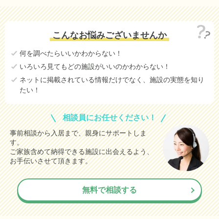
10.8
北茨城市
(参考値)
万円
15.6
笠間市
(参考値)
万円
こんなお悩みございませんか
13.7
取手市
(参考値)
万円
何を調べたらいいかわからない！
14.7
牛久市
(参考値)
万円
いろいろ見てもどの施設がいいのかわからない！
20.1
つくば市
(参考値)
万円
ネットに掲載されている情報だけでなく、施設の実態を知り
たい！
15.0
守谷市
(参考値)
万円
8.5
常陸大宮市
(参考値)
万円
相談員にお任せください！
8.5
那珂市
(参考値)
万円
事前相談から入居まで、親身にサポートしま
す。
9.1
かすみがうら市
(参考値)
万円
ご家族含めて納得できる施設に出会えるよう、
15.7
神栖市
お手伝いさせて頂きます。
(参考値)
万円
10.0
鉾田市
(参考値)
万円
無料で相談する
13.4
つくばみらい市
(参考値)
万円
12.8
東茨城郡城里町
(参考値)
万円