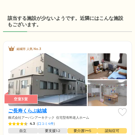
該当する施設が少ないようです。近隣にはこんな施設
もございます。
結城市 人気 No.3
空室3室
ご長寿くらぶ結城
株式会社アーバンアーキテック
住宅型有料老人ホーム
4.3
(
口コミ4件
)
自立
要支援1•2
要介護1〜5
認知症可