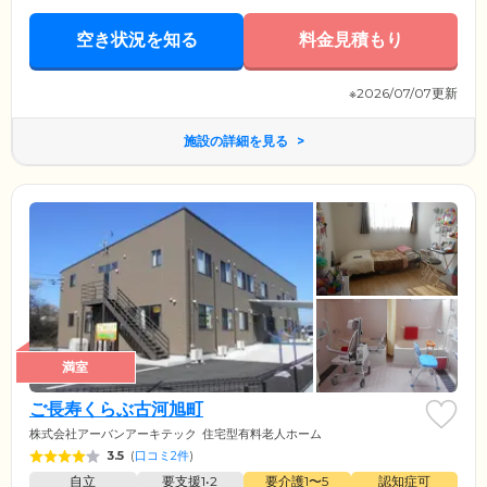
空き状況を知る
料金見積もり
※2026/07/07更新
施設の詳細を見る
満室
ご長寿くらぶ古河旭町
株式会社アーバンアーキテック
住宅型有料老人ホーム
3.5
(
口コミ2件
)
自立
要支援1•2
要介護1〜5
認知症可