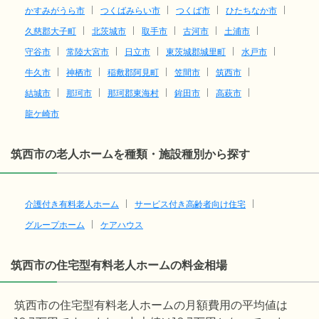
かすみがうら市
つくばみらい市
つくば市
ひたちなか市
久慈郡大子町
北茨城市
取手市
古河市
土浦市
守谷市
常陸大宮市
日立市
東茨城郡城里町
水戸市
牛久市
神栖市
稲敷郡阿見町
笠間市
筑西市
結城市
那珂市
那珂郡東海村
鉾田市
高萩市
龍ケ崎市
筑西市の老人ホームを種類・施設種別から探す
介護付き有料老人ホーム
サービス付き高齢者向け住宅
グループホーム
ケアハウス
筑西市の住宅型有料老人ホームの料金相場
筑西市の住宅型有料老人ホームの月額費用の平均値は