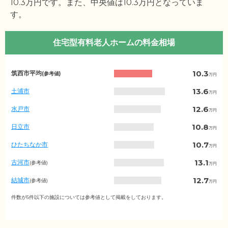
10.3
万円です。また、中央値は
10.3
万円となっていま
す。
住宅型有料老人ホームの料金相場
茨
10.3
筑西市平均
(参考値)
万円
城
県
13.6
土浦市
万円
の
月
12.6
水戸市
万円
額
費
10.8
日立市
万円
用
相
10.7
ひたちなか市
万円
場
（市
13.1
古河市
(参考値)
万円
区
町
12.7
結城市
(参考値)
万円
村
別）
10.8
龍ケ崎市
件数が5件以下の施設については参考値として掲載をしております。
(参考値)
万円
8.5
高萩市
(参考値)
万円