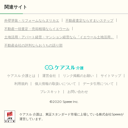
10.9
那珂郡東海村
(参考値)
関連サイト
万円
14.2
久慈郡大子町
(参考値)
万円
外壁塗装・リフォームならヌリカエ
不動産査定ならすまいステップ
21.1
稲敷郡阿見町
(参考値)
万円
不動産一括査定・売却相場ならイエウール
石岡市
データなし
土地活用・アパート経営・マンション経営なら「イエウール土地活用」
下妻市
データなし
不動産会社の評判ならおうちの語り部
常総市
データなし
常陸太田市
データなし
鹿嶋市
データなし
ケアスル 介護とは
運営会社
リンク掲載のお願い
サイトマップ
利用規約
個人情報の取扱いについて
データ引用について
潮来市
データなし
プレスキット
お問い合わせ
坂東市
データなし
©2020 Speee Inc.
稲敷市
データなし
ケアスル 介護は、東証スタンダード市場に上場している株式会社Speeeが
桜川市
データなし
運営しています。
行方市
データなし