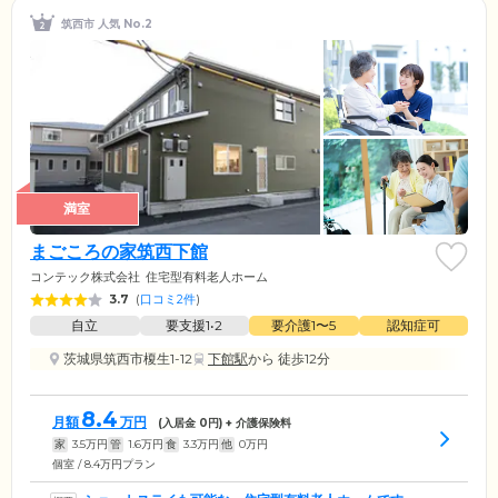
筑西市 人気 No.2
満室
まごころの家筑西下館
コンテック株式会社
住宅型有料老人ホーム
3.7
(
口コミ2件
)
自立
要支援1•2
要介護1〜5
認知症可
茨城県筑西市榎生1-12
下館駅
から 徒歩12分
8.4
月額
万円
(入居金
0
円) + 介護保険料
家
3.5
万円
管
1.6
万円
食
3.3
万円
他
0
万円
個室 / 8.4万円プラン