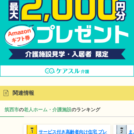
関連情報
筑西市
の
老人ホーム・介護施設
のランキング
1
サービス付き高齢者向け住宅 プレ
2
ま