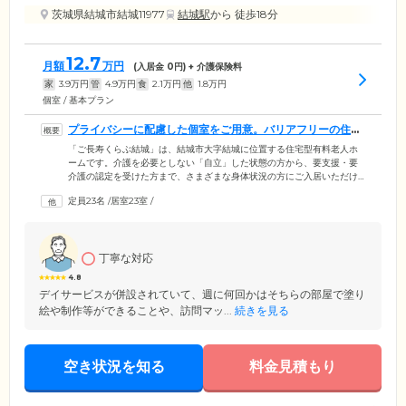
茨城県結城市結城11977
結城駅
から 徒歩18分
12.7
月額
万円
(入居金
0
円) + 介護保険料
家
3.9
万円
管
4.9
万円
食
2.1
万円
他
1.8
万円
個室 / 基本プラン
プライバシーに配慮した個室をご用意。バリアフリーの住ま
いです
「ご長寿くらぶ結城」は、結城市大字結城に位置する住宅型有料老人ホ
ームです。介護を必要としない「自立」した状態の方から、要支援・要
介護の認定を受けた方まで、さまざまな身体状況の方にご入居いただけ
ます。ご入居のみなさまがお住まいになる居室は、全23室の個室をご用
定員23名
/
居室23室
/
意。プライバシーの保たれた空間で、必要に応じた介護サービスを受け
られます。さらに、ホーム内は段差をなくし、各所に手すりを取り付け
たバリアフリー設計。共用部分の浴室には機械浴をご用意しており、お
ひとりでのご入浴が難しい方も、スタッフによるサポートのもとお体を
丁寧な対応
清潔に保てます。
4.8
デイサービスが併設されていて、週に何回かはそちらの部屋で塗り
絵や制作等ができることや、訪問マッ...
続きを見る
空き状況を知る
料金見積もり