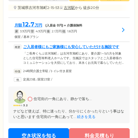
茨城県古河市旭町2-15-53
古河駅
から 徒歩20分
12.7
月額
万円
(入居金
0
円) + 介護保険料
家
3.9
万円
管
4.9
万円
食
2.1
万円
他
1.8
万円
個室 / 基本プラン
ご入居者様にもご家族様にも安心していただける施設です
「ご長寿くらぶ古河旭町」は古河市旭町にあり、要介護1～5の方を対象
とした住宅型有料老人ホームです。当施設ではスタッフとご入居者様の
コミュニケーションを大切にしており、末永くお元気で暮らしていただ
けるよう努めています。お食事中は必要に応じて見守りを行います。週3
24時間介護士常駐
/
トイレ付き居室
回以上の入浴では、お体の不自由な方のために特殊浴もご用意。ご入居
者様の尊厳を守りながらケアさせていただきます。当施設は徒歩圏内に
定員23名
/
居室23室
/
飲食店や商業施設が複数あり、生活の拠点としておすすめです。ちょっ
としたお買い物に便利なのはもちろん、ご友人とのお出かけも楽しくな
るでしょう。
住宅街の一角にあり、静かで落ち...
3.2
ナビなど使えば、特に迷ったり、分かりにくかったりという事はな
いと思います 住宅街の一角にあって...
続きを見る
空き状況を知る
料金見積もり