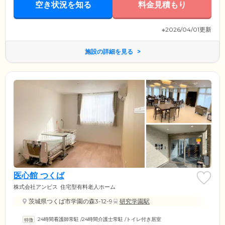
空き状況を知る
料金見積もり
※2026/04/01更新
施設の詳細を見る
医心館 つくば
株式会社アンビス
住宅型有料老人ホーム
茨城県つくば市学園の森3-12-9
研究学園駅
24時間看護師常駐
/
24時間介護士常駐
/
トイレ付き居室