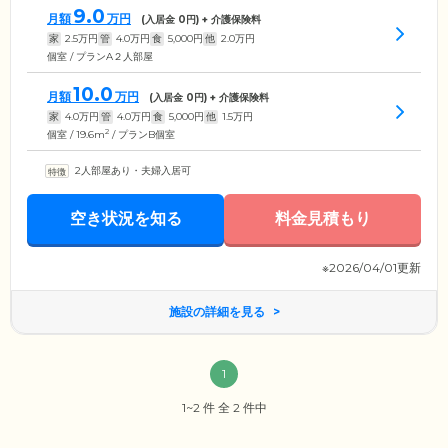
9.0
月額
万円
(入居金
0
円) + 介護保険料
家
2.5
万円
管
4.0
万円
食
5,000
円
他
2.0
万円
個室 / プランA２人部屋
10.0
月額
万円
(入居金
0
円) + 介護保険料
家
4.0
万円
管
4.0
万円
食
5,000
円
他
1.5
万円
2
個室 / 19.6m
/ プランB個室
2人部屋あり・夫婦入居可
空き状況を知る
料金見積もり
※2026/04/01更新
施設の詳細を見る
1
1~2 件 全 2 件中