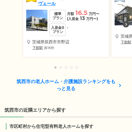
ヴェール
16.5
標準
月額
万円
〜
プラン
13
(入居金
万円
〜)
入居金0
-
プラン
茨城
茨城県筑西市市野辺
下館駅
下館駅
歩16分
筑西市の老人ホーム・介護施設ランキングをも
っと見る
筑西市の近隣エリアから探す
市区町村から住宅型有料老人ホームを探す