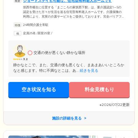
ショートステイも可能な、住宅型有料老人ホームです
筑西市榎生に位置する「まごころの家筑西下館」は、要介護認定1～5の
認定を受けた方々が生活を送る住宅型有料老人ホームです。介護保険の
利用により、充実の介護サービスをご提供しております。完全バリアフ
リー設計の施設内は段差がなく、各所に手すりが取り付けられており、
24時間介護士常駐
足腰の弱いご入居者様にもご安心いただける環境。居室内は広々とした
広さが確保されており、車いすでの移動も楽に行えます。当施設へのご
定員25名
/
居室25室
/
入居は、極力ご入居者様のご希望に合わせた期間で受け付けしておりま
す。他施設へのご入居待ちの際のショートステイも可能ですので、お気
軽にお問い合わせください。
交通の便が悪くない静かな場所
3.2
静かなとこで、また、交通の便も悪くなく、まあまあいいところか
なと感じます。特に不満なとこは、あ...
続きを見る
空き状況を知る
料金見積もり
※2026/07/22更新
施設の詳細を見る