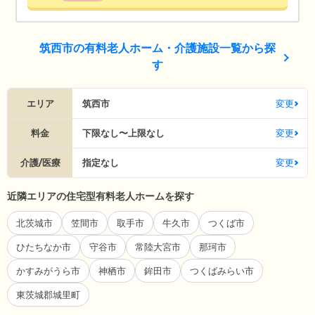
筑西市の有料老人ホーム・介護施設一覧から探
す
エリア
筑西市
変更
料金
下限なし〜上限なし
変更
介護/医療
指定なし
変更
近隣エリアの住宅型有料老人ホームを探す
北茨城市
笠間市
取手市
牛久市
つくば市
ひたちなか市
守谷市
常陸大宮市
那珂市
かすみがうら市
神栖市
鉾田市
つくばみらい市
東茨城郡城里町