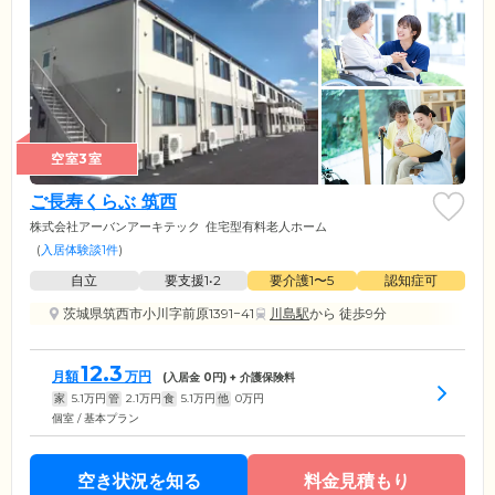
空室3室
ご長寿くらぶ 筑西
株式会社アーバンアーキテック
住宅型有料老人ホーム
(
入居体験談1件
)
自立
要支援1•2
要介護1〜5
認知症可
茨城県筑西市小川字前原1391−41
川島駅
から 徒歩9分
12.3
月額
万円
(入居金
0
円) + 介護保険料
家
5.1
万円
管
2.1
万円
食
5.1
万円
他
0
万円
個室 / 基本プラン
空き状況を知る
料金見積もり