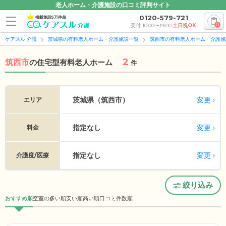
老人ホーム・介護施設の口コミ評判サイト
0120-579-721
掲載施設5万件超
0
受付 10:00〜19:00
土日祝OK
ケアスル 介護
茨城県の有料老人ホーム・介護施設一覧
筑西市の有料老人ホーム・介護施
2
筑西市
の
住宅型有料老人ホーム
件
変更
茨城県（筑西市）
エリア
指定なし
変更
料金
指定なし
変更
介護度/医療
絞り込み
おすすめ順
空室の多い順
安い順
高い順
口コミ件数順