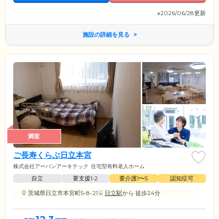
費用負担を少しでも軽減できるよう、高額な入居金を一切不要としまし
た。費用面でお悩みの方も、まずは一度ご相談ください。
※2026/06/28更新
施設の詳細を見る
満室
ご長寿くらぶ日立本宮
株式会社アーバンアーキテック
住宅型有料老人ホーム
自立
要支援1•2
要介護1〜5
認知症可
茨城県日立市本宮町5-8-21
日立駅
から 徒歩24分