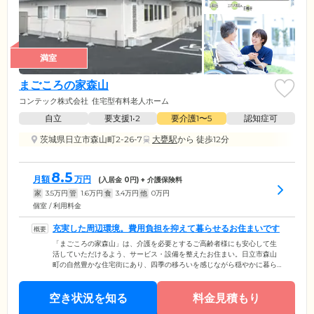
満室
まごころの家森山
コンテック株式会社
住宅型有料老人ホーム
自立
要支援1•2
要介護1〜5
認知症可
茨城県日立市森山町2-26-7
大甕駅
から 徒歩12分
8.5
月額
万円
(入居金
0
円) + 介護保険料
家
3.5
万円
管
1.6
万円
食
3.4
万円
他
0
万円
個室 / 利用料金
充実した周辺環境。費用負担を抑えて暮らせるお住まいです
「まごころの家森山」は、介護を必要とするご高齢者様にも安心して生
活していただけるよう、サービス・設備を整えたお住まい。日立市森山
町の自然豊かな住宅街にあり、四季の移ろいを感じながら穏やかに暮ら
すことができます。少し歩けばコンビニや飲食店などが揃っているの
で、生活に不便さを感じることはありません。また、JR「大甕」駅から
空き状況を知る
徒歩15分とアクセスも良好。遠方に暮らすご家族様やご友人様も、お気
料金見積もり
軽にご入居者様のお顔を見に来ていただけます。そんな当ホームでは、