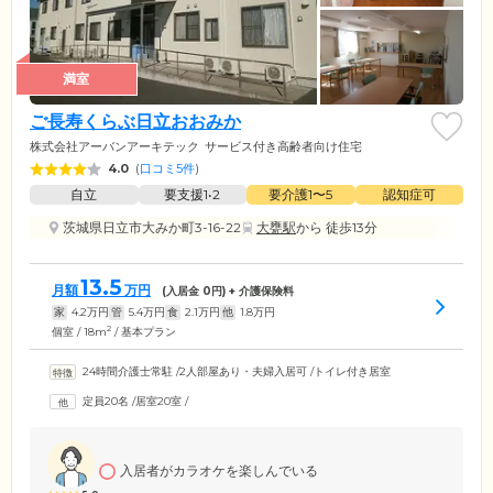
満室
ご長寿くらぶ日立おおみか
株式会社アーバンアーキテック
サービス付き高齢者向け住宅
4.0
(
口コミ5件
)
自立
要支援1•2
要介護1〜5
認知症可
茨城県日立市大みか町3-16-22
大甕駅
から 徒歩13分
13.5
月額
万円
(入居金
0
円) + 介護保険料
家
4.2
万円
管
5.4
万円
食
2.1
万円
他
1.8
万円
2
個室 / 18m
/ 基本プラン
24時間介護士常駐
/
2人部屋あり・夫婦入居可
/
トイレ付き居室
定員20名
/
居室20室
/
入居者がカラオケを楽しんでいる