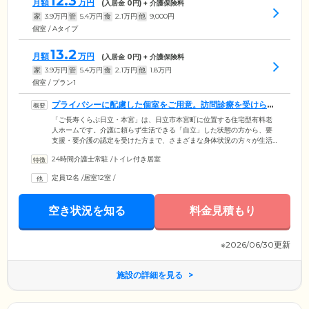
12.3
月額
万円
(入居金
0
円) + 介護保険料
家
3.9
万円
管
5.4
万円
食
2.1
万円
他
9,000
円
個室 / Aタイプ
13.2
月額
万円
(入居金
0
円) + 介護保険料
家
3.9
万円
管
5.4
万円
食
2.1
万円
他
1.8
万円
個室 / プラン1
プライバシーに配慮した個室をご用意。訪問診療を受けられ
ます
「ご長寿くらぶ日立・本宮」は、日立市本宮町に位置する住宅型有料老
人ホームです。介護に頼らず生活できる「自立」した状態の方から、要
支援・要介護の認定を受けた方まで、さまざまな身体状況の方々が生活
しています。ご入居者様がお住まいになる居室は、全20室の完全個室。
24時間介護士常駐
/
トイレ付き居室
プライバシーの保たれた空間で、必要なサービスを受けながら暮らせま
す。各居室にはエアコンを備え付けてあり、室温は一年をとおして快適
定員12名
/
居室12室
/
です。さらに地域の医療機関である「ハートフル日立」と提携し、医療
サービスも充実。自室での往診が受けられますので、ご自身での通院が
困難な方もご安心ください。
空き状況を知る
料金見積もり
※2026/06/30更新
施設の詳細を見る