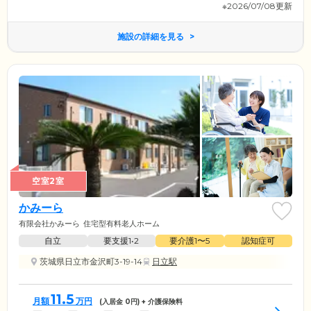
※2026/07/08更新
施設の詳細を見る
空室2室
かみーら
有限会社かみーら
住宅型有料老人ホーム
自立
要支援1•2
要介護1〜5
認知症可
茨城県日立市金沢町3-19-14
日立駅
11.5
月額
万円
(入居金
0
円) + 介護保険料