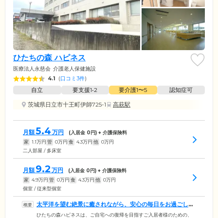
ひたちの森 ハピネス
医療法人永慈会
介護老人保健施設
4.1
(
口コミ3件
)
自立
要支援1•2
要介護1〜5
認知症可
茨城県日立市十王町伊師725-1
高萩駅
5.4
月額
万円
(入居金
0
円) + 介護保険料
家
1.1
万円
管
0
万円
食
4.3
万円
他
0
万円
二人部屋 / 多床室
9.2
月額
万円
(入居金
0
円) + 介護保険料
家
4.9
万円
管
0
万円
食
4.3
万円
他
0
万円
個室 / 従来型個室
太平洋を望む絶景に癒されながら、安心の毎日をお過ごしく
ださい
ひたちの森ハピネスは、ご自宅への復帰を目指すご入居者様のための、