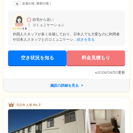
定員20名
/
居室20室
/
自宅から近い
コミュニケーション
2.8
外国人スタッフが多く在籍しており、日本人でも大変なのに利用者
や日本人スタッフとのコミュニケーシ...
続きを見る
空き状況を知る
料金見積もり
※2026/06/30更新
施設の詳細を見る
日立市 人気 No.3