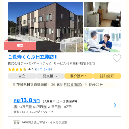
満室
ご長寿くらぶ日立諏訪Ⅱ
株式会社アーバンアーキテック
サービス付き高齢者向け住宅
4.3
(
口コミ2件
)
自立
要支援1•2
要介護1〜5
認知症可
茨城県日立市諏訪町4-29-15
常陸多賀駅
から 徒歩29分
13.8
月額
万円
(入居金
0
円) + 介護保険料
家
4.5
万円
管
5.4
万円
食
2.1
万円
他
1.8
万円
2
個室 / 18.13~18.31m
/ Aタイプ
24時間介護士常駐
/
トイレ付き居室