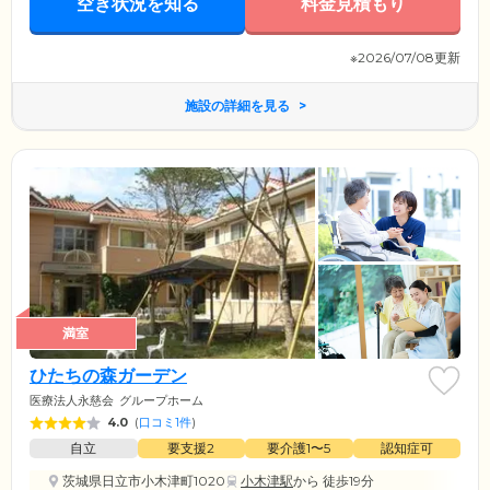
空き状況を知る
料金見積もり
※2026/07/08更新
施設の詳細を見る
満室
ひたちの森ガーデン
医療法人永慈会
グループホーム
4.0
(
口コミ1件
)
自立
要支援2
要介護1〜5
認知症可
茨城県日立市小木津町1020
小木津駅
から 徒歩19分