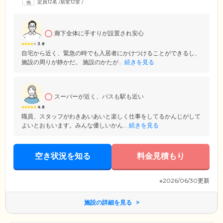
定員12名
/
居室12室
/
廊下全体に手すりが設置され安心
3.8
自宅から近く、緊急の時でも入居者にかけつけることができるし、
施設の周りが静かだ。 施設のかたが...
続きを見る
スーパーが近く、バスも駅も近い
4.8
職員、スタッフがわきあいあいと楽しく仕事をしてるかんじがして
よいとおもいます。みんな優しいかん...
続きを見る
空き状況を知る
料金見積もり
※2026/06/30更新
施設の詳細を見る