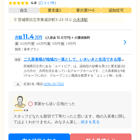
4.8
(
口コミ1件
)
自立
要支援2
要介護1〜5
認知症可
茨城県日立市東成沢町3-23-13
小木津駅
11.4
月額
万円
(入居金
12.0
万円) + 介護保険料
家
5.0
万円
管
4.5
万円
食
0
万円
他
1.9
万円
個室 / 基本プラン
ご入居者様が地域の一員として、いきいきと生活できる理想
郷を目指します
茨城県日立市にある「ユートピア」は、認知症の診断を受けた要支援2以
上の方が、共同生活を送っているグループホームです。ご入居者様を9名
1グループに分け、グループごとに職員を配置する「ユニット制」を採
用。定員18名のアットホームな雰囲気が特徴です。ご自身でできること
定員2名
/
電話
0294-25-7322
や得意なことはお任せしながら、ほかのご入居者様と協力して共同生活
を送ることで、身体機能の維持・向上と認知症の進行緩和を目指してい
ます。「認知症」と言っても、症状は人によってさまざま。「ユートピ
ア(理想郷)」という名前の通り、ご入居者様にとって理想のグループホー
実家から近い立地だった
ムを目指して、職員一同心をつくしています。
4.8
スタッフどなたも親切で丁寧だったと思います。他の入居者に関し
てはよくわかりません。みなさん楽し...
続きを見る