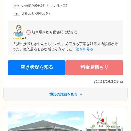
りな環境。ご入居者様の生活の拠点となるお部屋は完全個室でご用意し
24時間介護士常駐
/
トイレ付き居室
ていますので、それぞれのプライバシーを保ちながらご自身のペースで
お過ごしいただけます。また、生活上の過度な制限は設けていませんの
定員20名
/
居室20室
/
で、ご入居後もご家族様やご友人様といつでも会うことができ、外出や
ご旅行も自由。就寝時間や起床時間などもご入居者様にお任せしていま
す。
駐車場があり面会時に助かる
4.8
挨拶や接遇もきちんとしていた。施設長も丁寧な対応で信頼感が持
てた。他入居者もみな感じが良かった...
続きを見る
空き状況を知る
料金見積もり
※2026/06/30更新
施設の詳細を見る