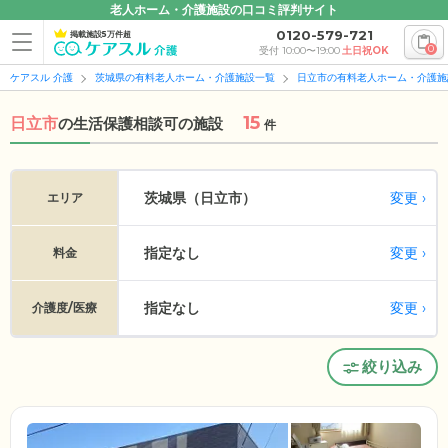
老人ホーム・介護施設の口コミ評判サイト
0120-579-721
掲載施設5万件超
0
受付 10:00〜19:00
土日祝OK
ケアスル 介護
茨城県の有料老人ホーム・介護施設一覧
日立市の有料老人ホーム・介護施
15
日立市
の
生活保護相談可の施設
件
変更
茨城県（日立市）
エリア
指定なし
変更
料金
指定なし
変更
介護度/医療
絞り込み