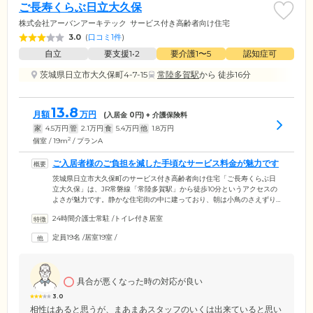
ご長寿くらぶ日立大久保
株式会社アーバンアーキテック
サービス付き高齢者向け住宅
3.0
(
口コミ1件
)
自立
要支援1•2
要介護1〜5
認知症可
茨城県日立市大久保町4-7-15
常陸多賀駅
から 徒歩16分
13.8
月額
万円
(入居金
0
円) + 介護保険料
家
4.5
万円
管
2.1
万円
食
5.4
万円
他
1.8
万円
2
個室 / 19m
/ プランA
ご入居者様のご負担を減した手頃なサービス料金が魅力です
茨城県日立市大久保町のサービス付き高齢者向け住宅「ご長寿くらぶ日
立大久保」は、JR常磐線「常陸多賀駅」から徒歩10分というアクセスの
よさが魅力です。静かな住宅街の中に建っており、朝は小鳥のさえずり
が聞こえるほど穏やかな環境に恵まれています。「介護難民をなくし、
24時間介護士常駐
/
トイレ付き居室
費用を抑えながら安心して暮らせる場所にする」をコンセプトに、入居
費0円、1ヶ月の基本料金も利用しやすい価格に抑えています。さらに、
定員19名
/
居室19室
/
介護保険の範囲内でのデイサービス利用が可能で、ご入居者様の経済的
なご負担を抑えられます。ご予算に応じて無理のないプランをご提案し
ますので、ぜひご相談ください。
具合が悪くなった時の対応が良い
3.0
相性はあると思うが、まあまあスタッフのいくは出来ていると思い