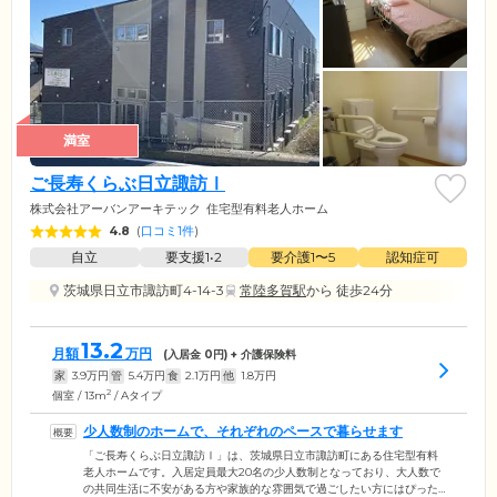
満室
ご長寿くらぶ日立諏訪Ⅰ
株式会社アーバンアーキテック
住宅型有料老人ホーム
4.8
(
口コミ1件
)
自立
要支援1•2
要介護1〜5
認知症可
茨城県日立市諏訪町4-14-3
常陸多賀駅
から 徒歩24分
13.2
月額
万円
(入居金
0
円) + 介護保険料
家
3.9
万円
管
5.4
万円
食
2.1
万円
他
1.8
万円
2
個室 / 13m
/ Aタイプ
少人数制のホームで、それぞれのペースで暮らせます
「ご長寿くらぶ日立諏訪Ⅰ」は、茨城県日立市諏訪町にある住宅型有料
老人ホームです。入居定員最大20名の少人数制となっており、大人数で
の共同生活に不安がある方や家族的な雰囲気で過ごしたい方にはぴった