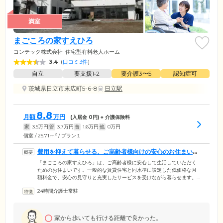
満室
まごころの家すえひろ
コンテック株式会社
住宅型有料老人ホーム
3.4
(
口コミ3件
)
自立
要支援1•2
要介護3〜5
認知症可
茨城県日立市末広町5-6-8
日立駅
8.8
月額
万円
(入居金
0
円) + 介護保険料
家
3.5
万円
管
3.7
万円
食
1.6
万円
他
0
万円
2
個室 / 25.71m
/ プラン１
費用を抑えて暮らせる、ご高齢者様向けの安心のお住まいで
す
「まごころの家すえひろ」は、ご高齢者様に安心して生活していただく
ためのお住まいです。一般的な賃貸住宅と同水準に設定した低価格な月
額料金で、安心の見守りと充実したサービスを受けながら暮らせます。
ホームがあるのは日立市末広町。JR「常陸多賀」駅から歩いて20分、車
24時間介護士常駐
で4分となっていますので、遠方にお住まいのご家族様・ご友人様もお気
軽にお越しください。徒歩圏内にコンビニやスーパーが揃っており、利
便性の高さも魅力。その一方で、豊かな自然を間近に感じられるのも特
徴です。建物の裏手は山になっており、四季の移ろいに安らぎながらお
家から歩いても行ける距離で良かった。
過ごしいただけます。