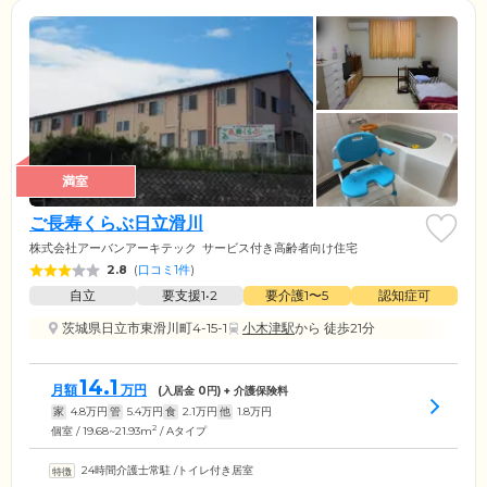
満室
ご長寿くらぶ日立滑川
株式会社アーバンアーキテック
サービス付き高齢者向け住宅
2.8
(
口コミ1件
)
自立
要支援1•2
要介護1〜5
認知症可
茨城県日立市東滑川町4-15-1
小木津駅
から 徒歩21分
14.1
月額
万円
(入居金
0
円) + 介護保険料
家
4.8
万円
管
5.4
万円
食
2.1
万円
他
1.8
万円
2
個室 / 19.68~21.93m
/ Aタイプ
24時間介護士常駐
/
トイレ付き居室