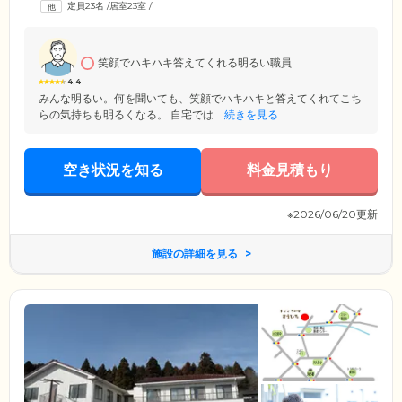
定員23名
/
居室23室
/
す。カラオケや塗り絵など、ご入居者様の趣味をいかしたレクリエーシ
ョンも好評。スタッフも一緒に楽しい時間を共有しています。
笑顔でハキハキ答えてくれる明るい職員
4.4
みんな明るい。何を聞いても、笑顔でハキハキと答えてくれてこち
らの気持ちも明るくなる。 自宅では...
続きを見る
空き状況を知る
料金見積もり
※2026/06/20更新
施設の詳細を見る