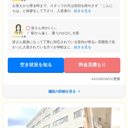
5.0
お迎えから帰る時まで、スタッフの方は笑顔を絶やさず 「こんに
ちは」と挨拶をして下さり、入居者の...
続きを見る
皆さん仲がいい。
駅から遠く、通うのが少し大変
2.8
皆さん親身になって丁寧に対応されている室内が明るい雰囲気で良
かった入居されている方々が仲睦まじ...
続きを見る
空き状況を知る
料金見積もり
※2026/06/20更新
施設の詳細を見る