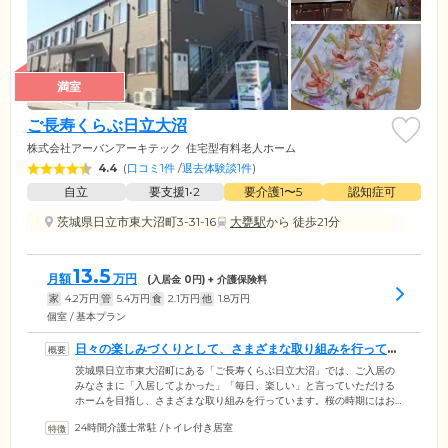
満室
ご長寿くらぶ日立大沼
株式会社アーバンアーキテック
住宅型有料老人ホーム
4.4
(
口コミ1件
/
退去体験談1件
)
自立
要支援1•2
要介護1〜5
認知症可
茨城県日立市東大沼町3-31-16
大甕駅
から 徒歩21分
13.5
月額
万円
(入居金
0
円) + 介護保険料
家
4.2
万円
管
5.4
万円
食
2.1
万円
他
1.8
万円
個室 / 基本プラン
日々の楽しみづくりとして、さまざまな取り組みを行ってい
ます
茨城県日立市東大沼町にある「ご長寿くらぶ日立大沼」では、ご入居の
みなさまに「入居してよかった」「毎日、楽しい」と言っていただける
ホームを目指し、さまざまな取り組みを行っています。桜の時期にはお
花見、冬にはクリスマスパーティなど、季節の移ろいを感じられるイベ
24時間介護士常駐
/
トイレ付き居室
ントを積極的に実施。おやつの時間にはみなさまでパフェをつくった
り、手づくりおはぎを食べたりと、家庭的な関わりも大切にしていま