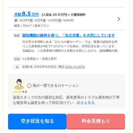
8.5
月額
万円
(入居金
20.0
万円) + 介護保険料
家
3.6
万円
管
0
万円
食
4.0
万円
他
9,000
円
2
個室 / 13.5m
/ 基本プラン
認知機能の維持を保つ、「自立支援」を大切にしています
日立市小木津町にある「ひたちの森ガーデン」では、軽度の認知症を持
つご入居者様が9名で1つのグループを組み、共同生活を送っています。
当施設は、ご入居者様の個性や人生観を大切にしながら、認知機能の維
持を保つための、「自立支援」を大切にしております。介護スタッフに
2人部屋あり・夫婦入居可
よる24時間見守りのもと、炊事・掃除・洗濯など、お一人おひとりが役
割を担当。ほかのご入居者様と協力しながら家事を行うことで、自信や
定員2名
/
2002年10月設立
/
電話
0294-44-8176
責任感を取り戻し、認知症の進行緩和へつなげています。認知症ケアに
精通したスタッフが、医療法人永慈会の理念のひとつ「生きる喜び」を
モットーに、心を込めてケアを行います。
海が一望できるロケーション
4.0
送迎スタッフの方の親切な対応、尿失禁等のトラブル発生時の丁寧
な報告等も誠意を持って対応頂けてい...
続きを見る
空き状況を知る
料金見積もり