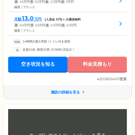
家
4.5
万円
管
5.0
万円
食
2.0
万円
他
0
万円
個室 / プラン２
13.0
月額
万円
(入居金
0
円) + 介護保険料
家
4.0
万円
管
5.0
万円
食
2.0
万円
他
2.0
万円
個室 / プラン１
24時間介護士常駐
/
トイレ付き居室
定員20名
/
居室20室
/
2018年2月設立
/
空き状況を知る
料金見積もり
※2026/04/01更新
施設の詳細を見る