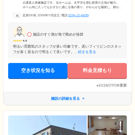
介護老人保健施設です。当ホームは、太平洋を望む絶景の立地が魅力。
ホーム内に入ってもかすかに感じる海の香り、やわらかな陽射し、静か
に流れる音楽は、リゾート施設を思わせます。生活の拠点となるお部屋
定員100名
/
2005年11月設立
/
電話
0294-20-6699
は、個室に加え、ご入居者様同士での交流がしやすい2人部屋、4人部屋
もご用意。ホーム内のトイレは、車いすの方も安心してお使いいただく
ことが可能です。ホーム5階にある展望風呂からは、太平洋に広がる水平
線が一望でき、このお風呂を楽しみにいらっしゃる方が多数いるほど。
施設のすぐ側が海で眺めが抜群
特殊浴槽もございますので、お体の状態に合わせて、癒しの時間をお過
ごしください。
4.6
明るい雰囲気のスタッフが多い印象です。若いフィリピンのスタッ
フが多く居るので明るくて良いです。...
続きを見る
空き状況を知る
料金見積もり
※2026/07/08更新
施設の詳細を見る