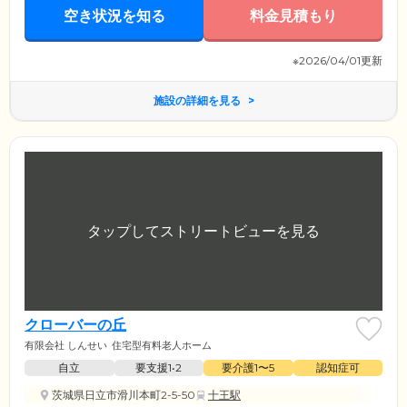
空き状況を知る
料金見積もり
※2026/04/01更新
施設の詳細を見る
クローバーの丘
有限会社 しんせい
住宅型有料老人ホーム
自立
要支援1•2
要介護1〜5
認知症可
茨城県日立市滑川本町2-5-50
十王駅