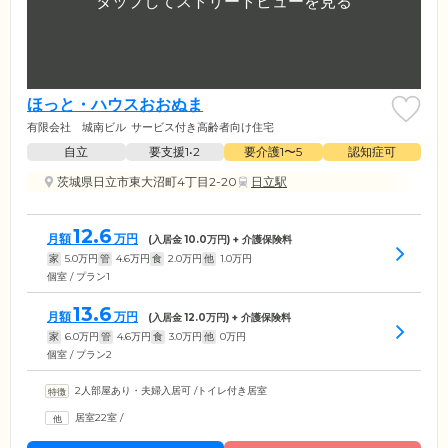
ほっと・ハウスおおぬま
有限会社 城南ビル
サービス付き高齢者向け住宅
自立
要支援1•2
要介護1〜5
認知症可
茨城県日立市東大沼町4丁目2-20
日立駅
12.6
月額
万円
(入居金
10.0
万円) + 介護保険料
家
5.0
万円
管
4.6
万円
食
2.0
万円
他
1.0
万円
個室 / プラン1
13.6
月額
万円
(入居金
12.0
万円) + 介護保険料
家
6.0
万円
管
4.6
万円
食
3.0
万円
他
0
万円
個室 / プラン2
2人部屋あり・夫婦入居可
/
トイレ付き居室
居室22室
/