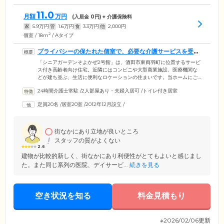
11.0
月額
万円
(入居金
0
円) + 介護保険料
家
5.9
万円
管
1.6
万円
食
3.3
万円
他
2,000
円
2
個室 / 18m
/ Aタイプ
プライバシーの保たれた個室で、必要な介護サービスを受け
ながら暮らせます
「シニアガーデンそよかぜ2号館」は、酒田市東両羽町に位置するサービ
ス付き高齢者向け住宅。近隣にはコンビニや大型商業施設、医療機関な
どが建ち並ぶ、生活に便利なロケーションの住まいです。当ホームにご
入居いただけるのは、60歳以上、または要支援・要介護の認定を受けた
24時間介護士常駐
/
2人部屋あり・夫婦入居可
/
トイレ付き居室
60歳未満の方。必要に応じた介護サービスを受けながら、ご自分のペー
スで生活を送れます。ご入居のみなさまがお住まいになる居室は、全20
定員20名
/
居室20室
/
2012年12月設立
/
室の個室をご用意。おひとりの時間を大切にできるだけでなく、ほかの
ご入居者様の目を気にすることなく介護を受けられます。
街なかにあり立地が良いところ
スタッフの質がよくない
2.6
建物が比較的新しく、街なかにあり利便性がとてもよいと感じまし
た。また同じ系列の医院、デイサービ...
続きを見る
空き状況を知る
料金見積もり
※2026/02/06更新