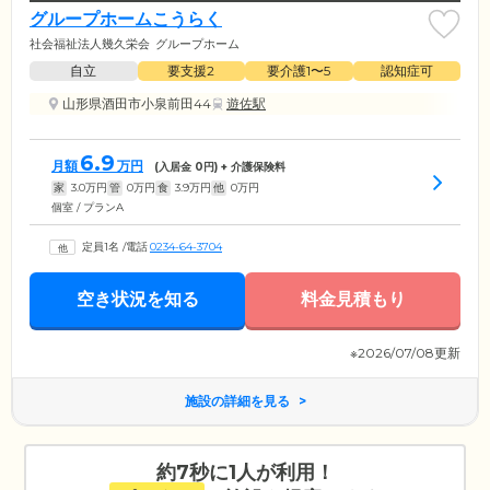
グループホームこうらく
社会福祉法人幾久栄会
グループホーム
自立
要支援2
要介護1〜5
認知症可
山形県酒田市小泉前田44
遊佐駅
6.9
月額
万円
(入居金
0
円) + 介護保険料
家
3.0
万円
管
0
万円
食
3.9
万円
他
0
万円
個室 / プランA
定員1名
/
電話
0234-64-3704
空き状況を知る
料金見積もり
※2026/07/08更新
施設の詳細を見る
約7秒に1人が利用！