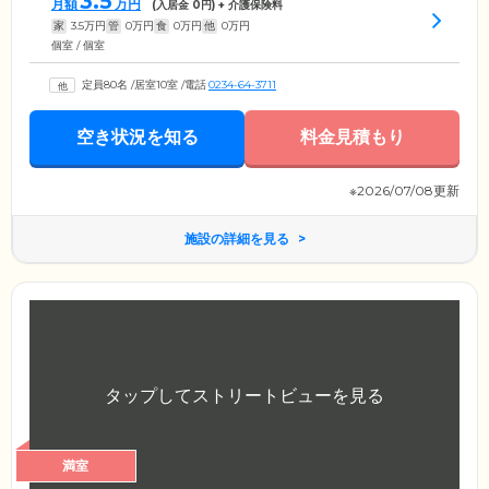
3.5
月額
万円
(入居金
0
円) + 介護保険料
家
3.5
万円
管
0
万円
食
0
万円
他
0
万円
個室 / 個室
定員80名
/
居室10室
/
電話
0234-64-3711
空き状況を知る
料金見積もり
※2026/07/08更新
施設の詳細を見る
満室