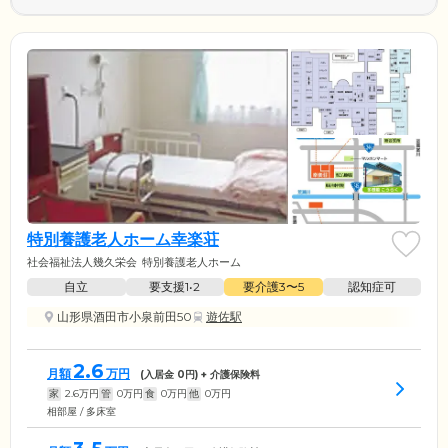
特別養護老人ホーム幸楽荘
社会福祉法人幾久栄会
特別養護老人ホーム
自立
要支援1•2
要介護3〜5
認知症可
山形県酒田市小泉前田50
遊佐駅
2.6
月額
万円
(入居金
0
円) + 介護保険料
家
2.6
万円
管
0
万円
食
0
万円
他
0
万円
相部屋 / 多床室