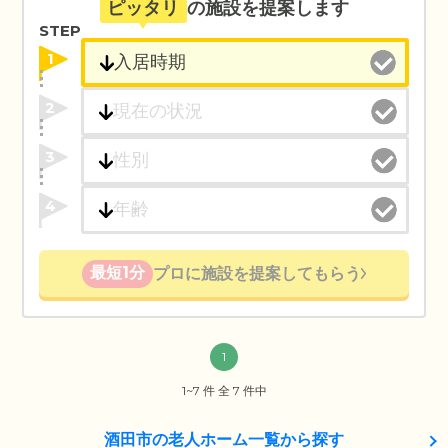
ピッタリ
の施設を提案します
STEP
1
2
3
4
最短1分
プロに施設を提案してもらう
1
1~7 件 全 7 件中
酒田市の老人ホーム一覧から探す