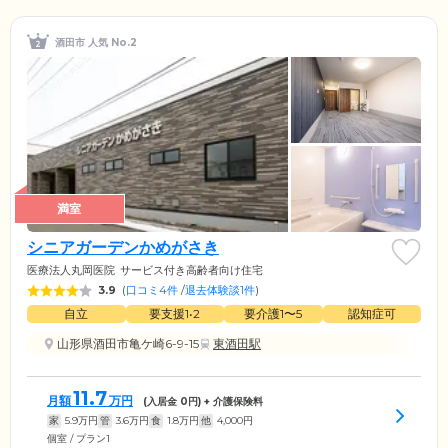
酒田市 人気 No.2
満室
シニアガーデンかめがさき
医療法人丸岡医院
サービス付き高齢者向け住宅
3.9
(
口コミ4件
/
退去体験談1件
)
自立
要支援1•2
要介護1〜5
認知症可
山形県酒田市亀ケ崎6-9-15
東酒田駅
11.7
月額
万円
(入居金
0
円) + 介護保険料
家
5.9
万円
管
3.6
万円
食
1.8
万円
他
4,000
円
個室 / プラン1