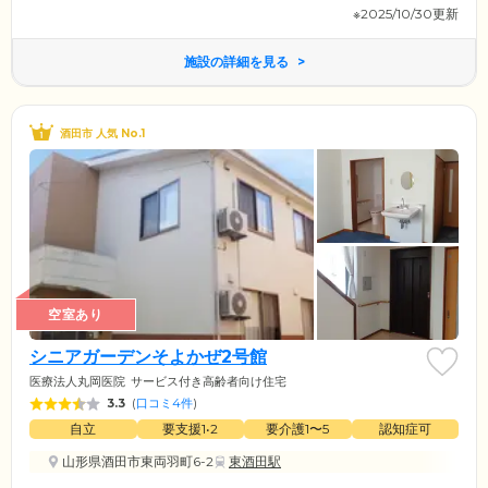
※2025/10/30更新
施設の詳細を見る
酒田市 人気 No.1
空室あり
シニアガーデンそよかぜ2号館
医療法人丸岡医院
サービス付き高齢者向け住宅
3.3
(
口コミ4件
)
自立
要支援1•2
要介護1〜5
認知症可
山形県酒田市東両羽町6-2
東酒田駅