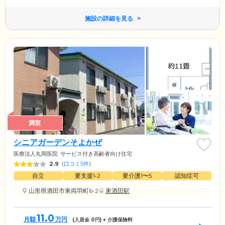
施設の詳細を見る
満室
シニアガーデンそよかぜ
医療法人丸岡医院
サービス付き高齢者向け住宅
2.9
(
口コミ5件
)
自立
要支援1•2
要介護1〜5
認知症可
山形県酒田市東両羽町6-2
東酒田駅
11.0
月額
万円
(入居金
0
円) + 介護保険料