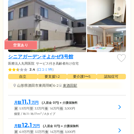
空室あり
シニアガーデンそよかぜ3号館
医療法人丸岡医院
サービス付き高齢者向け住宅
2.4
(
口コミ1件
)
自立
要支援1•2
要介護1〜5
認知症可
山形県酒田市東両羽町6-2
東酒田駅
11.1
月額
万円
(入居金
0
円) + 介護保険料
家
5.9
万円
管
3.3
万円
食
1.6
万円
他
3,000
円
2
個室 / 18.11~18.17m
/ Aタイプ
12.1
月額
万円
(入居金
0
円) + 介護保険料
家
6.9
万円
管
3.3
万円
食
1.6
万円
他
3,000
円