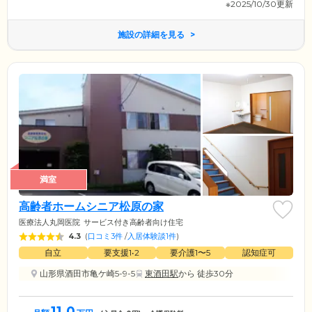
※2025/10/30更新
施設の詳細を見る
満室
高齢者ホームシニア松原の家
医療法人丸岡医院
サービス付き高齢者向け住宅
4.3
(
口コミ3件
/
入居体験談1件
)
自立
要支援1•2
要介護1〜5
認知症可
山形県酒田市亀ケ崎5-9-5
東酒田駅
から 徒歩30分
11.0