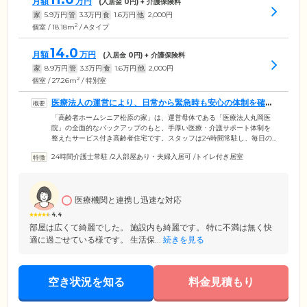
月額
万円
(入居金
0
円) + 介護保険料
家
5.9
万円
管
3.3
万円
食
1.6
万円
他
2,000
円
2
個室 / 18.18m
/ Aタイプ
14.0
月額
万円
(入居金
0
円) + 介護保険料
家
8.9
万円
管
3.3
万円
食
1.6
万円
他
2,000
円
2
個室 / 27.26m
/ 特別室
医療法人の運営により、日常から緊急時も安心の体制を確立
しています
「高齢者ホームシニア松原の家」は、運営母体である「医療法人丸岡医
院」の全面的なバックアップのもと、手厚い医療・介護サポート体制を
整えたサービス付き高齢者住宅です。スタッフは24時間常駐し、毎日の
見回り・お声がけを実施。さらに生活相談サービスでは、暮らしのなか
24時間介護士常駐
/
2人部屋あり・夫婦入居可
/
トイレ付き居室
でご不安なことや些細なお悩みなどにも、親身にお話をうかがいます。
また日ごろから専門医による健康管理を実施するほか、夜間にお体の具
合が変化した場合も迅速に対応できる体制を確立しています。インスリ
ン投与や人工透析、胃ろう、たん吸引など、医療依存度が高い方のご入
医療機関と連携し迅速な対応
居にも対応していますので、お気軽にお問い合わせください。
4.4
部屋は広くて綺麗でした。 施設内も綺麗です。 特に不満は無く快
適に過ごせている様です。 生活保...
続きを見る
空き状況を知る
料金見積もり