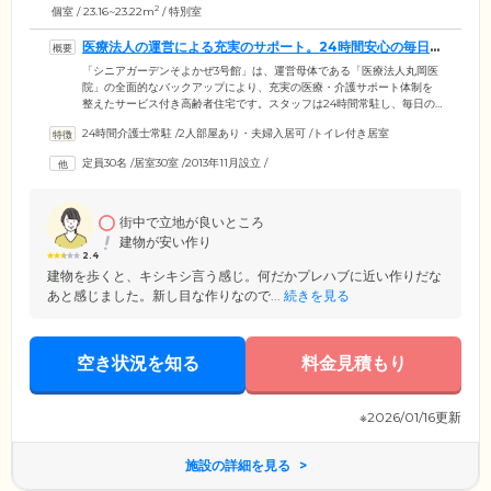
2
個室 / 23.16~23.22m
/ 特別室
医療法人の運営による充実のサポート。24時間安心の毎日
をお守りします
「シニアガーデンそよかぜ3号館」は、運営母体である「医療法人丸岡医
院」の全面的なバックアップにより、充実の医療・介護サポート体制を
整えたサービス付き高齢者住宅です。スタッフは24時間常駐し、毎日の
見回り・お声がけを実施。さらにナースコールからお呼び出しがあれ
24時間介護士常駐
/
2人部屋あり・夫婦入居可
/
トイレ付き居室
ば、すぐにご入居者様のおそばまで駆け付けます。また日ごろから専門
医による健康管理を実施するほか、夜間にお体の具合が変化した場合も
定員30名
/
居室30室
/
2013年11月設立
/
迅速・的確に対処します。人工透析やインスリン投与、たん吸引、胃ろ
うなど、医療依存度が高い方のご入居にも対応していますので、お気軽
にお問い合わせください。
街中で立地が良いところ
建物が安い作り
2.4
建物を歩くと、キシキシ言う感じ。何だかプレハブに近い作りだな
あと感じました。新し目な作りなので...
続きを見る
空き状況を知る
料金見積もり
※2026/01/16更新
施設の詳細を見る