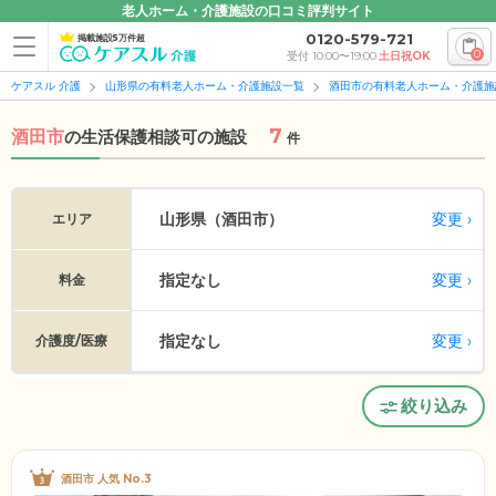
老人ホーム・介護施設の口コミ評判サイト
0120-579-721
掲載施設5万件超
0
受付 10:00〜19:00
土日祝OK
ケアスル 介護
山形県の有料老人ホーム・介護施設一覧
酒田市の有料老人ホーム・介護施
7
酒田市
の
生活保護相談可の施設
件
変更
山形県（酒田市）
エリア
指定なし
変更
料金
指定なし
変更
介護度/医療
絞り込み
酒田市 人気 No.3