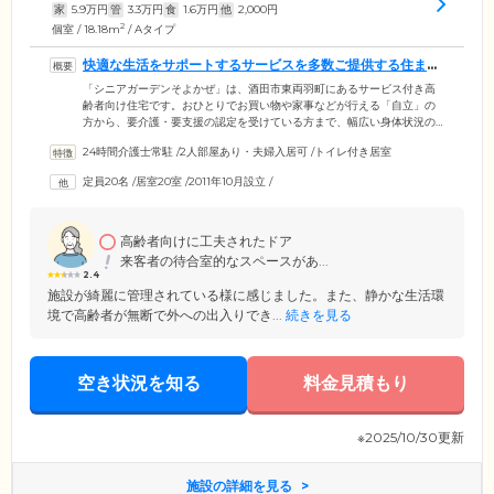
家
5.9
万円
管
3.3
万円
食
1.6
万円
他
2,000
円
2
個室 / 18.18m
/ Aタイプ
快適な生活をサポートするサービスを多数ご提供する住まい
です
「シニアガーデンそよかぜ」は、酒田市東両羽町にあるサービス付き高
齢者向け住宅です。おひとりでお買い物や家事などが行える「自立」の
方から、要介護・要支援の認定を受けている方まで、幅広い身体状況の
方にご入居いただけます。館内には介護経験豊富なスタッフが24時間365
24時間介護士常駐
/
2人部屋あり・夫婦入居可
/
トイレ付き居室
日常駐し、洗濯・掃除などの身の回りのサポートから生活相談まで、生
活全般の幅広いサポートをご提供。また、経済的な負担を少しでも軽減
定員20名
/
居室20室
/
2011年10月設立
/
できるよう、入居金は一切不要としています。敷金のみでご入居いただ
けるほか、月々の利用料も一般的な老人ホームと比べてリーズナブルに
設定。費用面でお悩みの方もぜひ一度ご相談ください。
高齢者向けに工夫されたドア
来客者の待合室的なスペースがあ...
2.4
施設が綺麗に管理されている様に感じました。また、静かな生活環
境で高齢者が無断で外への出入りでき...
続きを見る
空き状況を知る
料金見積もり
※2025/10/30更新
施設の詳細を見る