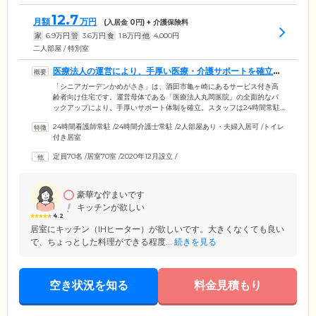
12.7
月額
万円
(入居金
0
円) + 介護保険料
家
6.9
万円
管
3.6
万円
食
1.8
万円
他
4,000
円
二人部屋 / 特別室
医療法人の運営により、手厚い医療・介護サポートを確立し
ています
「シニアガーデンかめがさき」は、酒田市亀ヶ崎にあるサービス付き高
齢者向け住宅です。運営母体である「医療法人丸岡医院」の全面的なバ
ックアップにより、手厚いサポート体制を確立。スタッフは24時間常駐
し、安否確認サービスとして毎日の巡回・お声がけを実施。さらにナー
24時間看護師常駐
/
24時間介護士常駐
/
2人部屋あり・夫婦入居可
/
トイレ
スコールよりお呼び出しがあれば、すぐにご入居者様のおそばまで駆け
付き居室
付けます。また日ごろから専門医による健康管理を実施するほか、夜間
にお体の具合が急変した場合も迅速に対処できる体制です。インスリン
定員70名
/
居室70室
/
2020年12月設立
/
投与や胃ろう、在宅酸素、尿バルーンなど、高度な医療処置を必要とす
る方のご入居にも対応していますので、お気軽にお問い合わせくださ
い。
豪華な佇まいです
キッチンが欲しい
4.2
居室にキッチン（IHヒーター）が欲しいです。大きくなくても良い
で、ちょっとした料理ができる程度...
続きを見る
空き状況を知る
料金見積もり