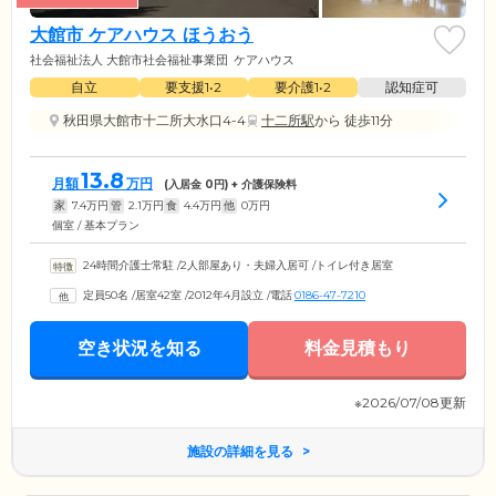
大館市 ケアハウス ほうおう
社会福祉法人 大館市社会福祉事業団
ケアハウス
自立
要支援1•2
要介護1•2
認知症可
秋田県大館市十二所大水口4-4
十二所駅
から 徒歩11分
13.8
月額
万円
(入居金
0
円) + 介護保険料
家
7.4
万円
管
2.1
万円
食
4.4
万円
他
0
万円
個室 / 基本プラン
24時間介護士常駐
/
2人部屋あり・夫婦入居可
/
トイレ付き居室
定員50名
/
居室42室
/
2012年4月設立
/
電話
0186-47-7210
空き状況を知る
料金見積もり
※2026/07/08更新
施設の詳細を見る