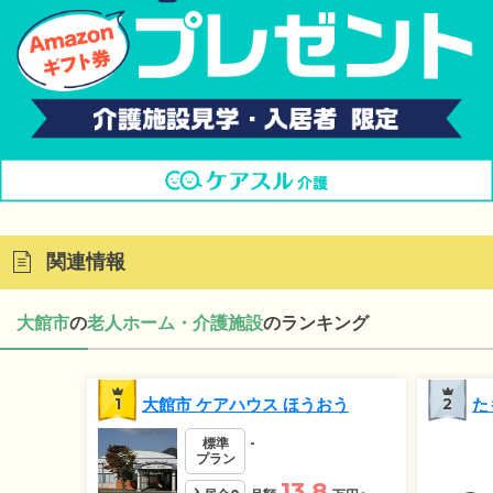
関連情報
大館市
の
老人ホーム・介護施設
のランキング
1
大館市 ケアハウス ほうおう
2
た
標準
-
プラン
13.8