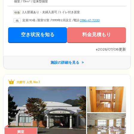
2
個室 / 19m
/ 従来型個室
2人部屋あり・夫婦入居可
/
トイレ付き居室
定員110名
/
居室12室
/
1999年2月設立
/
電話
0186-47-7200
空き状況を知る
料金見積もり
※2026/07/08更新
施設の詳細を見る
大館市 人気 No.1
満室