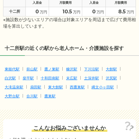
入居金
月額費用
入居金
月額費用
0
10.5
0
8.5
十二所
万円
万円
万円
万円
※施設数が少ないエリアの場合は対象エリアを周辺まで広げて費用相
場を算出しています。
十二所駅の近くの駅から老人ホーム・介護施設を探す
東能代駅
前山駅
鷹ノ巣駅
糠沢駅
下川沿駅
大館駅
白沢駅
柴平駅
十和田南駅
末広駅
土深井駅
沢尻駅
大滝温泉駅
扇田駅
東大館駅
西鷹巣駅
縄文小ヶ田駅
大野台駅
合川駅
鷹巣駅
こんなお悩みございませんか