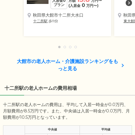
入居金0
月額
万円
〜
プラン
0
(入居金
万円
〜)
秋田県大館市十二所大水口
秋田
十二所駅
歩11分
東大館
大館市の老人ホーム・介護施設ランキングをも
っと見る
十二所駅の老人ホームの費用相場
十二所駅の老人ホームの費用は、平均して入居一時金が0.0万円、
月額費用が8.5万円です。また、中央値は入居一時金が0.0万円、月
額費用が10.5万円となっています。
中央値
平均値