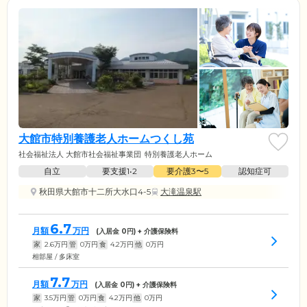
大館市特別養護老人ホームつくし苑
社会福祉法人 大館市社会福祉事業団
特別養護老人ホーム
自立
要支援1•2
要介護3〜5
認知症可
秋田県大館市十二所大水口4-5
大滝温泉駅
6.7
月額
万円
(入居金
0
円) + 介護保険料
家
2.6
万円
管
0
万円
食
4.2
万円
他
0
万円
相部屋 / 多床室
7.7
月額
万円
(入居金
0
円) + 介護保険料
家
3.5
万円
管
0
万円
食
4.2
万円
他
0
万円