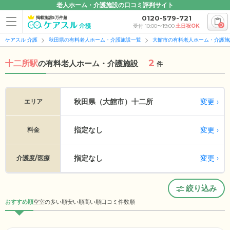
老人ホーム・介護施設の口コミ評判サイト
0120-579-721
掲載施設5万件超
0
受付 10:00〜19:00
土日祝OK
ケアスル 介護
秋田県の有料老人ホーム・介護施設一覧
大館市の有料老人ホーム・介護施
2
十二所駅
の
有料老人ホーム・介護施設
件
変更
秋田県（大館市）
十二所
エリア
指定なし
変更
料金
指定なし
変更
介護度/医療
絞り込み
おすすめ順
空室の多い順
安い順
高い順
口コミ件数順