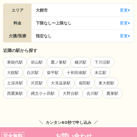
エリア
大館市
変更
料金
下限なし〜上限なし
変更
介護/医療
指定なし
変更
近隣の駅から探す
東能代駅
前山駅
鷹ノ巣駅
糠沢駅
下川沿駅
大館駅
白沢駅
柴平駅
十和田南駅
末広駅
土深井駅
沢尻駅
大滝温泉駅
扇田駅
東大館駅
西鷹巣駅
縄文小ヶ田駅
大野台駅
合川駅
鷹巣駅
カンタン60秒で申し込み
お問い合わせ
完全無料