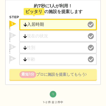
約7秒に1人が利用！
ピッタリ
の施設を提案します
STEP
1
2
3
4
最短1分
プロに施設を提案してもらう
1
1~2 件 全 2 件中