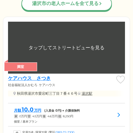
湯沢市の老人ホームを全て見る
満室
ケアハウス さつき
社会福祉法人かむろ
ケアハウス
秋田県湯沢市愛宕町三丁目７番４６号
湯沢駅
10.0
月額
万円
(入居金
0
円) + 介護保険料
家
0
万円
管
4.5
万円
食
4.6
万円
他
8,250
円
個室 / 基本プラン
定員15名
/
居室15室
/
電話
0183-72-7100