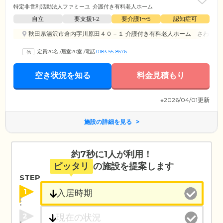
特定非営利活動法人ファミーユ
介護付き有料老人ホーム
自立
要支援1•2
要介護1〜5
認知症可
秋田県湯沢市倉内字川原田４０－１ 介護付き有料老人ホーム さわやか
定員20名
/
居室20室
/
電話
0183-55-8576
空き状況を知る
料金見積もり
※2026/04/01更新
施設の詳細を見る
約7秒に1人が利用！
ピッタリ
の施設を提案します
STEP
1
2