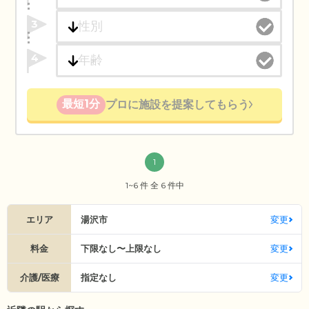
3
4
最短1分
プロに施設を提案してもらう
1
1~6 件 全 6 件中
エリア
湯沢市
変更
料金
下限なし〜上限なし
変更
介護/医療
指定なし
変更