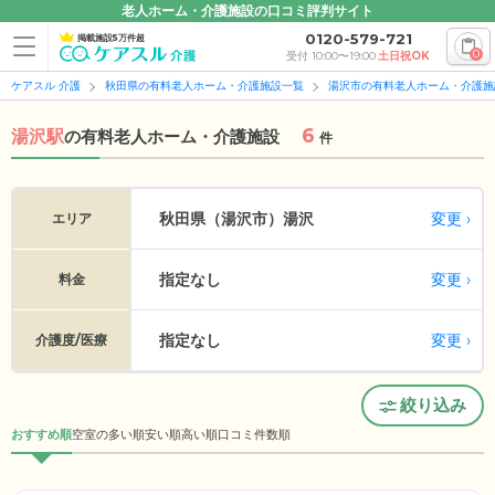
老人ホーム・介護施設の口コミ評判サイト
0120-579-721
掲載施設5万件超
0
受付 10:00〜19:00
土日祝OK
ケアスル 介護
秋田県の有料老人ホーム・介護施設一覧
湯沢市の有料老人ホーム・介護施
6
湯沢駅
の
有料老人ホーム・介護施設
件
変更
秋田県（湯沢市）
湯沢
エリア
指定なし
変更
料金
指定なし
変更
介護度/医療
絞り込み
おすすめ順
空室の多い順
安い順
高い順
口コミ件数順