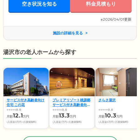
空き状況を知る
料金見積もり
※2026/04/01更新
施設の詳細を見る
湯沢市の老人ホームから探す
サービス付き高齢者向け
プレミアリゾート桃源郷
さらさ湯沢
住宅 この花
サービス付き高齢者向け
住宅
0.0
0.0
0.0
12.1
13.3
10.3
月額
万円
月額
万円
月額
万円
(入居金0万円+介護保険料)
(入居金1万円+介護保険料)
(入居金0万円+介護保険料)