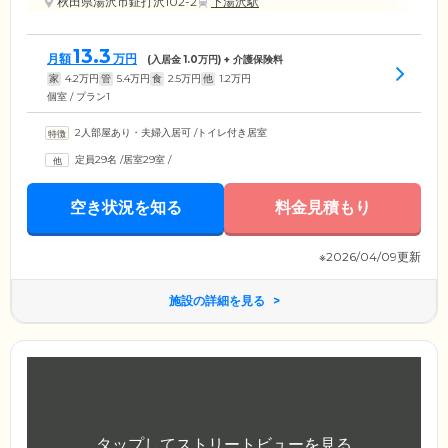
秋田県湯沢市鉦打沢102-2
下湯沢駅
13.3
月額
万円
(入居金
1.0
万円) + 介護保険料
家
4.2
万円
管
5.4
万円
食
2.5
万円
他
1.2
万円
個室 / プラン1
2人部屋あり・夫婦入居可
/
トイレ付き居室
定員29名
/
居室29室
/
空き状況を知る
料金見積もり
※2026/04/09更新
施設の詳細を見る