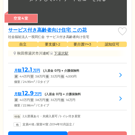
空室4室
サービス付き高齢者向け住宅 この花
社会福祉法人一視同仁会
サービス付き高齢者向け住宅
自立
要支援1•2
要介護1〜3
認知症可
秋田県湯沢市川連町
下湯沢駅
12.1
月額
万円
(入居金
0
円) + 介護保険料
家
4.4
万円
管
3.8
万円
食
3.5
万円
他
4,000
円
2
個室 / 24.93m
/ Dタイプ
12.9
月額
万円
(入居金
0
円) + 介護保険料
家
4.0
万円
管
3.8
万円
食
3.5
万円
他
1.6
万円
2
個室 / 22.86m
/ Cタイプ
2人部屋あり・夫婦入居可
/
トイレ付き居室
定員41名
/
居室41室
/
2014年10月設立
/