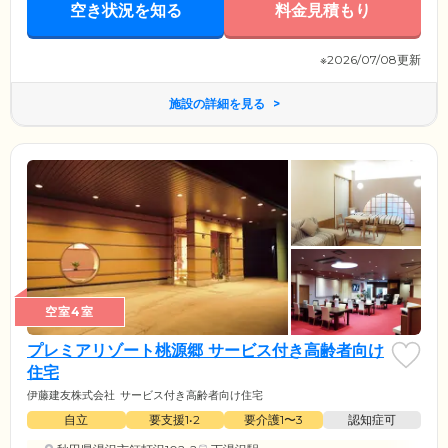
空き状況を知る
料金見積もり
※2026/07/08更新
施設の詳細を見る
空室4室
プレミアリゾート桃源郷 サービス付き高齢者向け
住宅
伊藤建友株式会社
サービス付き高齢者向け住宅
自立
要支援1•2
要介護1〜3
認知症可