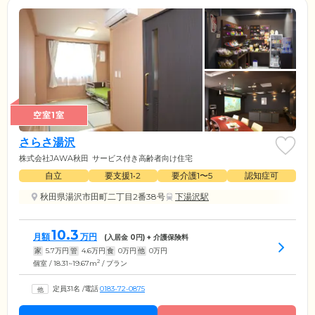
空室1室
さらさ湯沢
株式会社JAWA秋田
サービス付き高齢者向け住宅
自立
要支援1•2
要介護1〜5
認知症可
秋田県湯沢市田町二丁目2番38号
下湯沢駅
10.3
月額
万円
(入居金
0
円) + 介護保険料
家
5.7
万円
管
4.6
万円
食
0
万円
他
0
万円
2
個室 / 18.31~19.67m
/ プラン
定員31名
/
電話
0183-72-0875