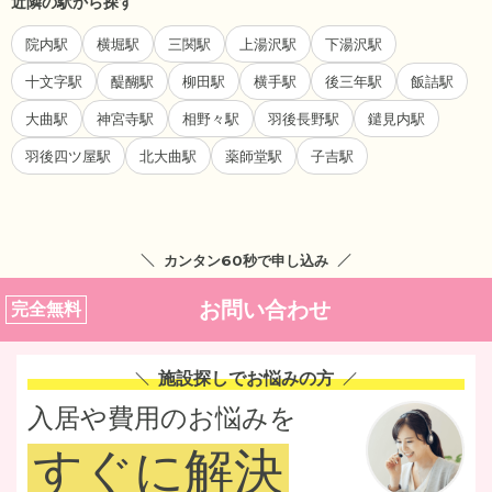
近隣の駅から探す
院内駅
横堀駅
三関駅
上湯沢駅
下湯沢駅
十文字駅
醍醐駅
柳田駅
横手駅
後三年駅
飯詰駅
大曲駅
神宮寺駅
相野々駅
羽後長野駅
鑓見内駅
羽後四ツ屋駅
北大曲駅
薬師堂駅
子吉駅
カンタン60秒で申し込み
お問い合わせ
完全無料
施設探しでお悩みの方
入居や費用のお悩みを
すぐに解決