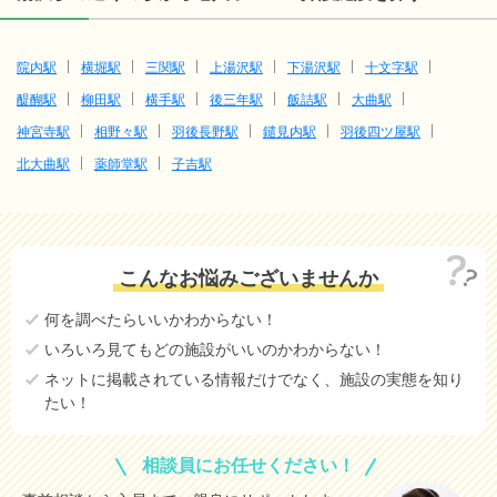
院内駅
横堀駅
三関駅
上湯沢駅
下湯沢駅
十文字駅
醍醐駅
柳田駅
横手駅
後三年駅
飯詰駅
大曲駅
神宮寺駅
相野々駅
羽後長野駅
鑓見内駅
羽後四ツ屋駅
北大曲駅
薬師堂駅
子吉駅
こんなお悩みございませんか
何を調べたらいいかわからない！
いろいろ見てもどの施設がいいのかわからない！
ネットに掲載されている情報だけでなく、施設の実態を知り
たい！
相談員にお任せください！