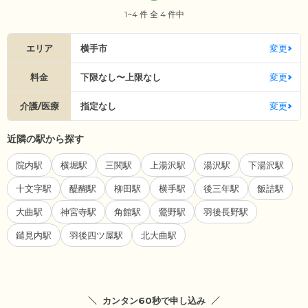
1~4 件 全 4 件中
エリア
横手市
変更
料金
下限なし〜上限なし
変更
介護/医療
指定なし
変更
近隣の駅から探す
院内駅
横堀駅
三関駅
上湯沢駅
湯沢駅
下湯沢駅
十文字駅
醍醐駅
柳田駅
横手駅
後三年駅
飯詰駅
大曲駅
神宮寺駅
角館駅
鶯野駅
羽後長野駅
鑓見内駅
羽後四ツ屋駅
北大曲駅
カンタン60秒で申し込み