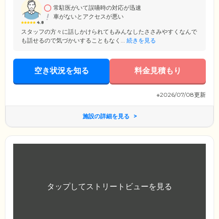
は、見渡す限りの青い空と豊かな田園風景が広がる、のんびりとした立
常駐医がいて誤嚥時の対応が迅速
地。季節ごとに草木や花々はに表情を変え、四季を身近に感じていただ
車がないとアクセスが悪い
けます。
4.8
スタッフの方々に話しかけられてもみんなしたささみやすくなんで
も話せるので気づかいすることもなく...
続きを見る
空き状況を知る
料金見積もり
※2026/07/08更新
施設の詳細を見る