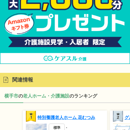
関連情報
横手市
の
老人ホーム・介護施設
のランキング
1
特別養護老人ホーム 花むつみ
2
グ
標準
-