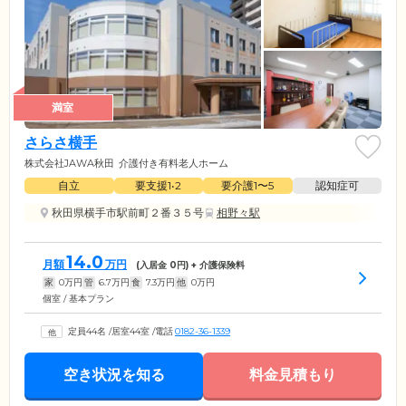
満室
さらさ横手
株式会社JAWA秋田
介護付き有料老人ホーム
自立
要支援1•2
要介護1〜5
認知症可
秋田県横手市駅前町２番３５号
相野々駅
14.0
月額
万円
(入居金
0
円) + 介護保険料
家
0
万円
管
6.7
万円
食
7.3
万円
他
0
万円
個室 / 基本プラン
定員44名
/
居室44室
/
電話
0182-36-1339
空き状況を知る
料金見積もり