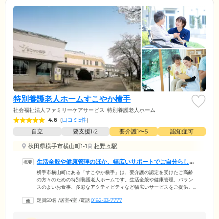
特別養護老人ホームすこやか横手
社会福祉法人ファミリーケアサービス
特別養護老人ホーム
4.6
(
口コミ5件
)
自立
要支援1•2
要介護1〜5
認知症可
秋田県横手市横山町1-1
相野々駅
生活全般や健康管理のほか、幅広いサポートでご自分らしい
毎日を支援します
横手市横山町にある「すこやか横手」は、要介護の認定を受けたご高齢
の方々のための特別養護老人ホームです。生活全般や健康管理、バラン
スのよいお食事、多彩なアクティビティなど幅広いサービスをご提供。
ご入居者様がこれまで歩まれてきた道のりを尊重し、いつまでも「自分
定員50名
/
居室4室
/
電話
0182-33-7777
らしい」毎日を支援します。館内は安全と快適性にこだわったオールバ
リアフリー設計を採用。段差をなくし、随所に手すりを設置しており、
車いすや歩行器をご利用の方も安心の環境です。また当ホームの周辺