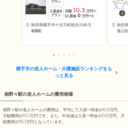
プラン
10.3
入居金0
月額
万円
〜
プラン
0
(入居金
万円
〜)
秋田県横手市十文字町睦合川井川
秋田
醍醐駅
後三年
横手市の老人ホーム・介護施設ランキングをも
っと見る
相野々駅の老人ホームの費用相場
相野々駅の老人ホームの費用は、平均して入居一時金が0.0万円、
月額費用が10.1万円です。また、中央値は入居一時金が0.0万円、月
額費用が10.1万円となっています。