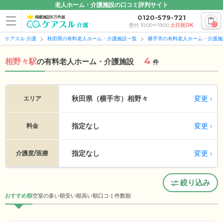
老人ホーム・介護施設の口コミ評判サイト
0120-579-721
掲載施設5万件超
0
受付 10:00〜19:00
土日祝OK
ケアスル 介護
秋田県の有料老人ホーム・介護施設一覧
横手市の有料老人ホーム・介護施
4
相野々駅
の
有料老人ホーム・介護施設
件
変更
秋田県（横手市）
相野々
エリア
指定なし
変更
料金
指定なし
変更
介護度/医療
絞り込み
おすすめ順
空室の多い順
安い順
高い順
口コミ件数順