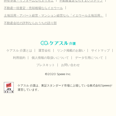
外壁塗装・リフォームならヌリカエ
不動産査定ならすまいステップ
不動産一括査定・売却相場ならイエウール
土地活用・アパート経営・マンション経営なら「イエウール土地活用」
不動産会社の評判ならおうちの語り部
ケアスル 介護とは
運営会社
リンク掲載のお願い
サイトマップ
利用規約
個人情報の取扱いについて
データ引用について
プレスキット
お問い合わせ
©2020 Speee Inc.
ケアスル 介護は、東証スタンダード市場に上場している株式会社Speeeが
運営しています。