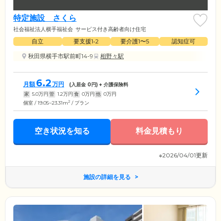
特定施設 さくら
社会福祉法人横手福祉会
サービス付き高齢者向け住宅
自立
要支援1•2
要介護1〜5
認知症可
秋田県横手市駅前町14-9
相野々駅
6.2
月額
万円
(入居金
0
円) + 介護保険料
家
5.0
万円
管
1.2
万円
食
0
万円
他
0
万円
2
個室 / 19.05~23.31m
/ プラン
空き状況を知る
料金見積もり
※2026/04/01更新
施設の詳細を見る