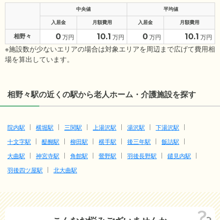
中央値
平均値
入居金
月額費用
入居金
月額費用
0
10.1
0
10.1
相野々
万円
万円
万円
万円
※施設数が少ないエリアの場合は対象エリアを周辺まで広げて費用相
場を算出しています。
相野々駅の近くの駅から老人ホーム・介護施設を探す
院内駅
横堀駅
三関駅
上湯沢駅
湯沢駅
下湯沢駅
十文字駅
醍醐駅
柳田駅
横手駅
後三年駅
飯詰駅
大曲駅
神宮寺駅
角館駅
鶯野駅
羽後長野駅
鑓見内駅
羽後四ツ屋駅
北大曲駅