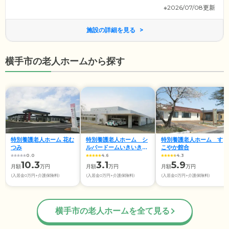
※2026/07/08更新
施設の詳細を見る
横手市の老人ホームから探す
特別養護老人ホーム 花む
特別養護老人ホーム シ
特別養護老人ホーム す
つみ
ルバードームいきいきの
こやか館合
郷
0.0
4.6
4.3
10.3
3.1
5.9
月額
万円
月額
万円
月額
万円
(入居金0万円+介護保険料)
(入居金0万円+介護保険料)
(入居金0万円+介護保険料)
横手市の老人ホームを全て見る